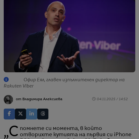
Офир Еял, главен изпълнителен директор на
Rakuten Viber
от Владимира Алексиева
04.11.2025 / 14:52
„Спомнете си момента, в който
отворихте кутията на първия си iPhone