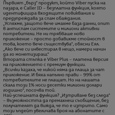
Първият „бърз“ продукт, който Viber пуска на
пазара, е Caller ID – безплатна функция, която
идентифицира входящите повиквания и
предупреждава за спам обаждания.
„Успяхме, защото вече имахме база данни, опит
в антиспам системите и милиони активни
потребители. Не ни трябваше ново
приложение – просто добавихме стойност в
това, което вече съществува“, обясни Еял.
„Ако вече си инвестирал в нещо, намери начин
да го монетизираш.“
Втората стъпка е Viber Plus – платена версия
на приложението с премиум функции.
„Всички казаха, че никой няма да плаща за чат
приложение. И бяха напълно прави – 99% от
потребителите не плащат. Но на нашата
скала този 1% носи десетки милиони долари
годишно“, посочва той.
Най-успешната функция? „Изтриване без следа“
– възможността да премахнеш съобщение, без
получателят да вижда, че то е изтрито. Само
този ъпдейт увеличава броя на абонатите с