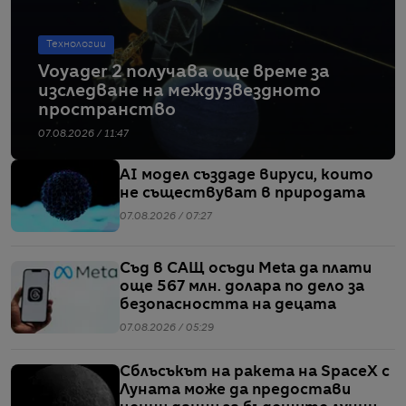
Технологии
Voyager 2 получава още време за
изследване на междузвездното
пространство
07.08.2026 / 11:47
AI модел създаде вируси, които
не съществуват в природата
07.08.2026 / 07:27
Съд в САЩ осъди Meta да плати
още 567 млн. долара по дело за
безопасността на децата
07.08.2026 / 05:29
Сблъсъкът на ракета на SpaceX с
Луната може да предостави