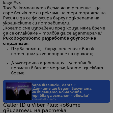
каза Еял.
Тогава компанията взема ясно решение – да
спре всичките си реклами на територията на
Русия и да се фокусира върху подкрепата на
украинските си потребители.
„Когато сме изправени пред криза, няма време
да се оплакваме – трябва да се адаптираме.“
Ръководството разработва двупосочна
стратегия:
Първа помощ – бързи решения с висок
потенциал за генериране на приходи;
Дългосрочна адаптация – устойчиви
промени в бизнес модела, които изискват
време.
Лара Желински, dentsu:
„Данните ще бъдат валутата
на бъдещето, но марките
трябва да останат човешки“
04.11.2025 / 11:42
Caller ID и Viber Plus: новите
двигатели на растежа