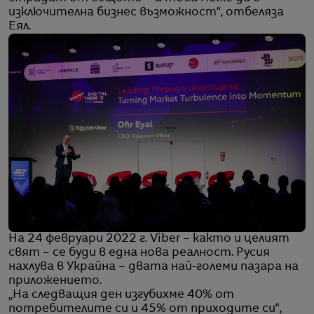
изключителна бизнес възможност“, отбеляза
Еял.
На 24 февруари 2022 г. Viber – както и целият
свят – се буди в една нова реалност. Русия
нахлува в Украйна – двата най-големи пазара на
приложението.
„На следващия ден изгубихме 40% от
потребителите си и 45% от приходите си“,