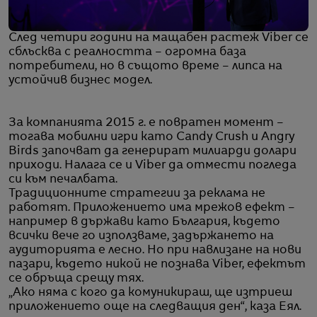
След четири години на мащабен растеж Viber се
сблъсква с реалността – огромна база
потребители, но в същото време – липса на
устойчив бизнес модел.
За компанията 2015 г. е повратен момент –
тогава мобилни игри като Candy Crush и Angry
Birds започват да генерират милиарди долари
приходи. Налага се и Viber да отмести погледа
си към печалбата.
Традиционните стратегии за реклама не
работят. Приложението има мрежов ефект –
например в държави като България, където
всички вече го използваме, задържането на
аудиторията е лесно. Но при навлизане на нови
пазари, където никой не познава Viber, ефектът
се обръща срещу тях.
„Ако няма с кого да комуникираш, ще изтриеш
приложението още на следващия ден“, каза Еял.