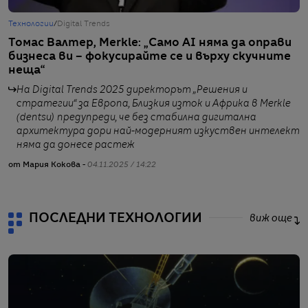
Технологии
/
Digital Trends
Т
Томас Валтер, Merkle: „Само AI няма да оправи
Л
бизнеса ви – фокусирайте се и върху скучните
с
неща“
г
с
На Digital Trends 2025 директорът „Решения и
стратегии“ за Европа, Близкия изток и Африка в Merkle
(dentsu) предупреди, че без стабилна дигитална
архитектура дори най-модерният изкуствен интелект
няма да донесе растеж
от Мария Кокова -
04.11.2025 / 14:22
от
ПОСЛЕДНИ ТЕХНОЛОГИИ
виж още