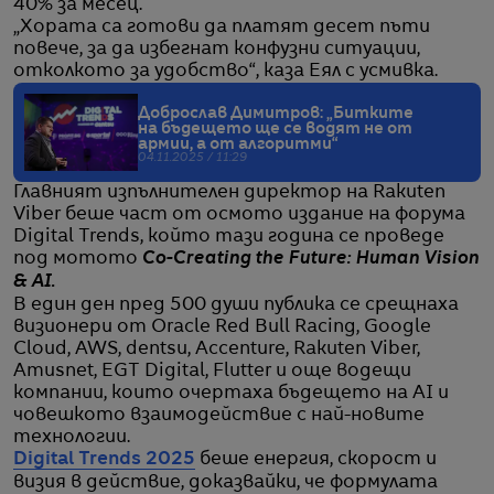
40% за месец.
„Хората са готови да платят десет пъти
повече, за да избегнат конфузни ситуации,
отколкото за удобство“, каза Еял с усмивка.
Доброслав Димитров: „Битките
на бъдещето ще се водят не от
армии, а от алгоритми“
04.11.2025 / 11:29
Главният изпълнителен директор на Rakuten
Viber беше част от осмото издание на форума
Digital Trends, който тази година се проведе
под мотото
Co-Creating the Future: Human Vision
& AI.
В един ден пред 500 души публика се срещнаха
визионери от Oracle Red Bull Racing, Google
Cloud, AWS, dentsu, Accenture, Rakuten Viber,
Amusnet, EGT Digital, Flutter и още водещи
компании, които очертаха бъдещето на AI и
човешкото взаимодействие с най-новите
технологии.
Digital Trends 2025
беше енергия, скорост и
визия в действие, доказвайки, че формулата