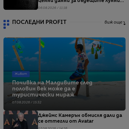
ценни данни за бъдещите лунни
мисии
06.08.2026 / 11:18
ПОСЛЕДНИ PROFIT
виж още
Живот
Почивка на Малдивите след
половин век може да е
туристически мираж
07.08.2026 / 15:32
Джеймс Камерън обмисля дали да
се оттегли от Avatar
07.08.2026 / 14:26