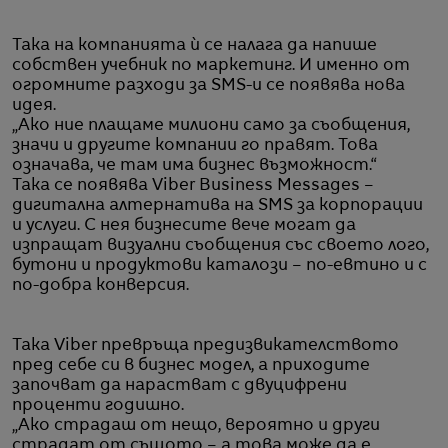
Така на компанията ѝ се налага да напише
собствен учебник по маркетинг. И именно от
огромните разходи за SMS-и се появява нова
идея.
„Ако ние плащаме милиони само за съобщения,
значи и другите компании го правят. Това
означава, че там има бизнес възможност.“
Така се появява Viber Business Messages –
дигитална алтернатива на SMS за корпорации
и услуги. С нея бизнесите вече могат да
изпращат визуални съобщения със своето лого,
бутони и продуктови каталози – по-евтино и с
по-добра конверсия.
Така Viber превръща предизвикателството
пред себе си в бизнес модел, а приходите
започват да нарастват с двуцифрени
проценти годишно.
„Ако страдаш от нещо, вероятно и други
страдат от същото – а това може да е