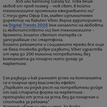
3GS или Samsung Galaxy S2. Това беше
любов от пръв поглед – нов свят, в който
технологиите промениха ежедневието ни.“
С тези думи Офир Еял, главен изпълнителен
директор на Rakuten Viber, върна аудиторията
на
Digital Trends 2025
към началото на любовта
(и любопитството ни) към технологиите –
времето, когато светът тепърва се
запознаваше със смартфона.
Когато рекламите и социалните мрежи все още
не бяха толкова добре развити, Viber израства
от нула до 200 милиона потребители, без
компанията да похарчи нито долар за
маркетинг.
Еял разказа и как ранният успех на компанията
се е получил чрез класически ефект:
„Първият ни рязък ръст на потребители дойде
от най-старата форма на маркетинг -
препоръки от уста на уста, без да похарчим и
стотинка за реклама.“
Успехът обаче си има и цена. За всяка