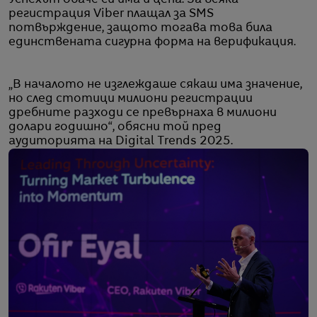
регистрация Viber плащал за SMS
потвърждение, защото тогава това била
единствената сигурна форма на верификация.
„В началото не изглеждаше сякаш има значение,
но след стотици милиони регистрации
дребните разходи се превърнаха в милиони
долари годишно“, обясни той пред
аудиторията на Digital Trends 2025.