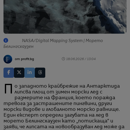
NASA/Digital Mapping System | Морето
Белингсхаузен
от profit.bg
18.06.2026 / 13:04
По западното крайбрежие на Антарктида
липсва площ от зимен морски лед с
размерите на Франция, което поражда
тревога за застрашените пингвини, други
морски видове и глобалното морско равнище.
Един експерт определи загубата на лед в
морето Белингсхаузен като „потискаща“ и
заяви, че липсата на новообразуван лед може да