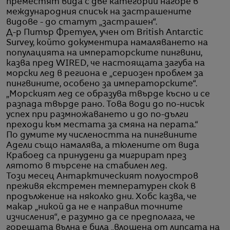
преместят вида с две категории нагоре в
международния списък на застрашените
видове - до статут „застрашен“.
Д-р Питър Фретуел, учен от British Antarctic
Survey, който документира намаляването на
популацията на императорските пингвини,
казва пред WIRED, че настоящата загуба на
морски лед в региона е „сериозен проблем за
пингвините, особено за императорските“.
„Морският лед се образува твърде късно и се
разпада твърде рано. Това води до по-нисък
успех при размножаването и до по-дълги
преходи към местата за смяна на перата.“
По думите му числеността на пингвините
Адели също намалява, а тюлените от вида
Крабоед са принудени да мигрират през
лятото в търсене на стабилен лед.
Този месец Антарктическият полуостров
преживя екстремен температурен скок в
продължение на няколко дни. Хобс казва, че
макар „никой да не е направил точните
изчисления“, е разумно да се предполага, че
горещата вълна е била „влошена от липсата на