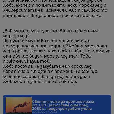
„Притеснен съм. Потискащо е“, казва д-р Уил
Хобс, експерт по антарктически морски лед в
Университета на Тасмания и Австралийското
партньорство за антарктически програми.
„Забележително е, че сме в юни, а там няма
морски лед.“
По думите му това е третият път за
последните четири години, в който морският
лед в региона е на много ниски нива. „Не мисля, че
отново ще видим морски лед там. Това
приключи“, казва той.
Хобс посочва, че загубата на морски лед
вероятно е свързана с промени в океана, а
учените се опитват да разберат дали
глобалното затопляне е фактор.
Светът може да премине прага
от 1,5°C затопляне още през
2030 г., предупреждават учени
11.06.2026 / 06:11