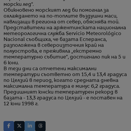
морски лед“.
Обикновено морският лед би помогнал за
охлаждането на по-топлите въздушни маси,
навлизащи в региона от север, обяснява той.
Представители на аржентинската национална
метеорологична служба Servicio Meteorológico
Nacional съобщиха, че базата Есперанса,
разположена в североизточния край на
полуострова, е преживяла „екстремно
температурно събитие“, достигнало пик на 5 и
6 юни.
В тези дни са отчетени максимални
температури съответно от 15,4 и 13,4 градуса
по Целзий в период, когато средната дневна
максимална температура е минус 6,2 градуса.
Предишният юнски температурен рекорд в
базата - 13,3 градуса по Целзий - е поставен на
12 юни 1998 г.