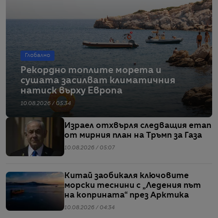
Глобално
Рекордно топлите морета и
сушата засилват климатичния
натиск върху Европа
10.08.2026 / 05:34
Израел отхвърля следващия етап
от мирния план на Тръмп за Газа
10.08.2026 / 05:07
Китай заобикаля ключовите
морски теснини с „Ледения път
на коприната“ през Арктика
10.08.2026 / 04:34