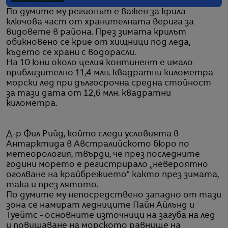
По думите му регионът е важен за крила -
ключова част от хранителната верига за
видовете в района. През зимата крилът
обикновено се крие от хищници под леда,
където се храни с водорасли.
На 10 юни около целия континент е имало
приблизително 11,4 млн. квадратни километра
морски лед при дългосрочна средна стойност
за тази дата от 12,6 млн. квадратни
километра.
Д-р Фил Рийд, който следи условията в
Антарктида в Австралийското бюро по
метеорология, твърди, че през последните
години морето е регистрирало „невероятно
оголване на крайбрежието“ както през зимата,
така и през лятото.
По думите му непосредствено западно от тази
зона се намират ледниците Пайн Айлънд и
Туейтс - основните източници на загуба на лед
и повишаване на морското равнище на