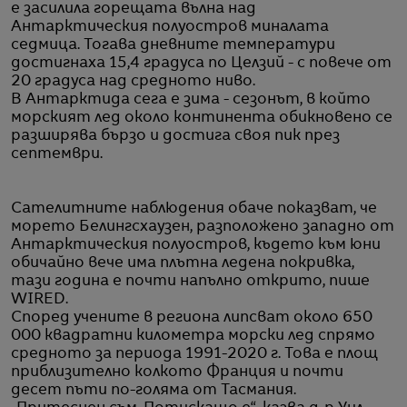
е засилила горещата вълна над
Антарктическия полуостров миналата
седмица. Тогава дневните температури
достигнаха 15,4 градуса по Целзий - с повече от
20 градуса над средното ниво.
В Антарктида сега е зима - сезонът, в който
морският лед около континента обикновено се
разширява бързо и достига своя пик през
септември.
Сателитните наблюдения обаче показват, че
морето Белингсхаузен, разположено западно от
Антарктическия полуостров, където към юни
обичайно вече има плътна ледена покривка,
тази година е почти напълно открито, пише
WIRED.
Според учените в региона липсват около 650
000 квадратни километра морски лед спрямо
средното за периода 1991-2020 г. Това е площ
приблизително колкото Франция и почти
десет пъти по-голяма от Тасмания.