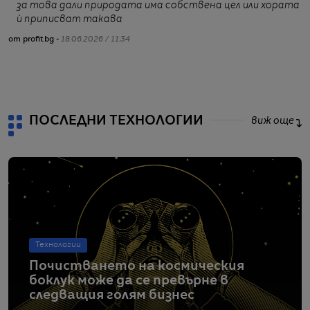
за това дали природата има собствена цел или хората
ѝ приписват такава
от profit.bg -
18.06.2026 / 11:34
от
ПОСЛЕДНИ ТЕХНОЛОГИИ
виж още
Технологии
Почистването на космическия
боклук може да се превърне в
следващия голям бизнес