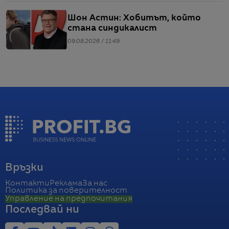
Шон Астин: Хобитът, който
стана синдикалист
09.08.2026 / 11:49
Връзки
Контакти
Реклама
За нас
Политика за поверителност
Управление на предпочитания
Последвай ни