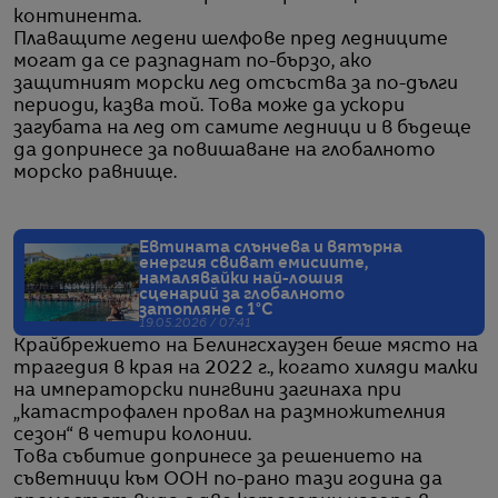
континента.
Плаващите ледени шелфове пред ледниците
могат да се разпаднат по-бързо, ако
защитният морски лед отсъства за по-дълги
периоди, казва той. Това може да ускори
загубата на лед от самите ледници и в бъдеще
да допринесе за повишаване на глобалното
морско равнище.
Евтината слънчева и вятърна
енергия свиват емисиите,
намалявайки най-лошия
сценарий за глобалното
затопляне с 1°C
19.05.2026 / 07:41
Крайбрежието на Белингсхаузен беше място на
трагедия в края на 2022 г., когато хиляди малки
на императорски пингвини загинаха при
„катастрофален провал на размножителния
сезон“ в четири колонии.
Това събитие допринесе за решението на
съветници към ООН по-рано тази година да