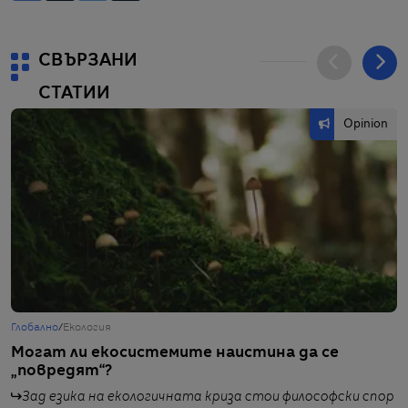
СВЪРЗАНИ
СТАТИИ
Opinion
Глобално
/
Екология
Т
Могат ли екосистемите наистина да се
Е
„повредят“?
д
о
Зад езика на екологичната криза стои философски спор