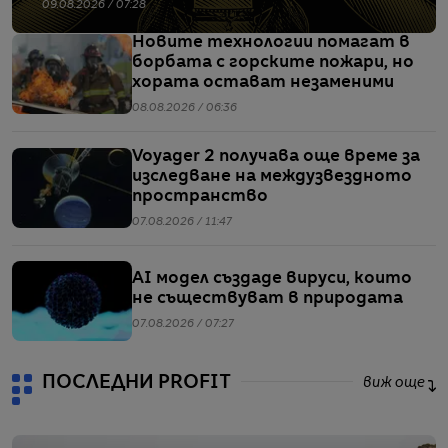
09.08.2026 / 07:28
Новите технологии помагат в
борбата с горските пожари, но
хората остават незаменими
08.08.2026 / 06:36
Voyager 2 получава още време за
изследване на междузвездното
пространство
07.08.2026 / 11:47
AI модел създаде вируси, които
не съществуват в природата
07.08.2026 / 07:27
ПОСЛЕДНИ PROFIT
виж още