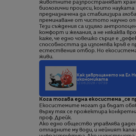
животните разпространяват хранит
биологични процеси, които науката 
предназначена да стабилизира глоб
преминаване от чистото научно оп
Тези съждения са изцяло антропоц
комфорт и желания, а не някаква вр
каже, че едно човешко сърце е „дефе
способността да изпомпва кръв е п
естествения отбор. Но екосистема
живи.
Как завръщането на Ел Н
икономиката
12.06.2026 / 07:59
Кога тогава една екосистема „се п
Екосистемите могат да бъдат обяв
върху тях се прожектира конкретна
проф. Дрейк.
Ако едно общество управлява даден
отпадните му води, и нейният капа