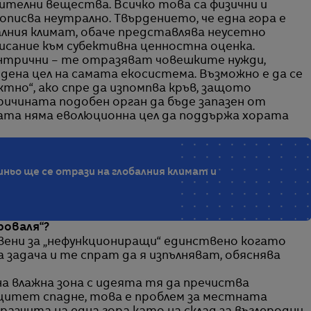
елни вещества. Всичко това са физични и
описва неутрално. Твърдението, че една гора е
алния климат, обаче представлява неусетно
исание към субективна ценностна оценка.
ентрични – те отразяват човешките нужди,
одена цел на самата екосистема. Възможно е да се
ктно“, ако спре да изпомпва кръв, защото
ричината подобен орган да бъде запазен от
та няма еволюционна цел да поддържа хората
иньо ще се отрази на глобалния климат и
роваля“?
ени за „нефункциониращи“ единствено когато
 задача и те спрат да я изпълняват, обяснява
а влажна зона с идеята тя да пречиства
цитет спадне, това е проблем за местната