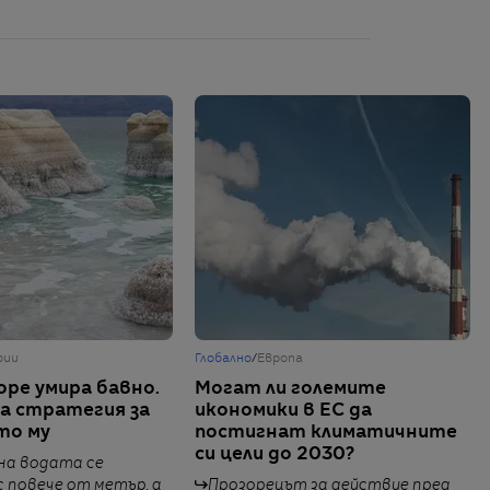
рии
Глобално
/
Европа
ре умира бавно.
Могат ли големите
на стратегия за
икономики в ЕС да
то му
постигнат климатичните
си цели до 2030?
на водата се
 повече от метър, а
Прозорецът за действие пред