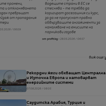
ите промени,
водещите страни в ЕС се
та и отклоняването
стеснява – те трябва да
ордан превръщат
коригират досегашния си курс,
ейзаж от пропадания
за да не пропуснат правно
атери
обвързващите ангажименти за
намаляване на емисиите на
05.2026 / 06:09
парникови газове
от profit.bg -
28.05.2026 / 06:57
виж още
Рекордни жеги обхващат Централна
и Източна Европа и натоварват
енергийните системи
07.08.2026 / 08:05
Саудитска Арабия, Турция и