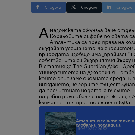
Сподели
Сподели
Сподели
Амазонската джунгла вече отделя повече въглерод, отколкото абсорбира.
Кораловите рифове по света са 
Атлантика са пред прага на кол
създават усещането, че екосистем
природата изобщо има „правилен“ н
собствените си възприятия върху н
В статия за The Guardian Джон Дрей
Университета на Джорджия – отбеляз
който описваме околната среда. В
виждането, че горите съществуват,
да пречистват водата, а пчелите –
подобни роли обаче е подвеждащо. А
климата – тя просто съществува.
Атлантическите течения
глобални последици
16.04.2026 / 06:52