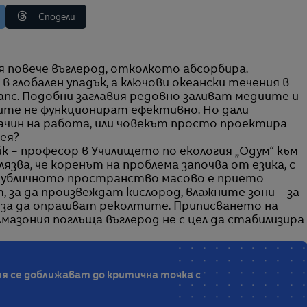
Сподели
в глобален упадък, а ключови океански течения в
апс. Подобни заглавия редовно заливат медиите и
ите не функционират ефективно. Но дали
ачин на работа, или човекът просто проектира
ея?
к – професор в Училището по екология „Одум“ към
ва, че коренът на проблема започва от езика, с
 публичното пространство масово е прието
 за да произвеждат кислород, влажните зони – за
 за да опрашват реколтите. Приписването на
мазония поглъща въглерод не с цел да стабилизира
 се доближават до критична точка с