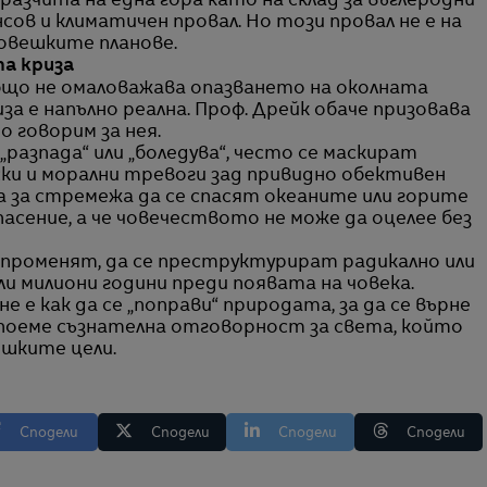
азчита на една гора като на склад за въглеродни
сов и климатичен провал. Но този провал не е на
човешките планове.
та криза
бщо не омаловажава опазването на околната
за е напълно реална. Проф. Дрейк обаче призовава
о говорим за нея.
„разпада“ или „боледува“, често се маскират
ки и морални тревоги зад привидно обективен
а за стремежа да се спасят океаните или горите
пасение, а че човечеството не може да оцелее без
променят, да се преструктурират радикално или
ли милиони години преди появата на човека.
 е как да се „поправи“ природата, за да се върне
се поеме съзнателна отговорност за света, който
ешките цели.
Сподели
Сподели
Сподели
Сподели