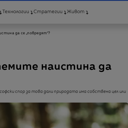
Технологии
Стратегии
Живот
стина да се „повредят“?
темите наистина да
ософски спор за това дали природата има собствена цел или