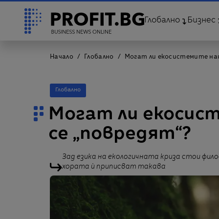
Глобално
Бизнес
Начало
Глобално
Могат ли екосистемите наи
Глобално
Могат ли екосис
се „повредят“?
Зад езика на екологичната криза стои фил
хората ѝ приписват такава