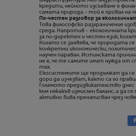
инфраструктура. Ако индустрията р
кредити, нейното изсъхване е финан
самата природа – той е провал на 
По-честен разговор за екологична
Това философско разграничение изо
среда. Напротив – екологичната кри
за по-директен и честен език, когат
Когато се заявява, че природата се 
конкретни икономически, политичес
научен параван. Истинската причин
не е, че те самите имат нужда от с
тях.
Екосистемите ще продължат да се 
дори да изчезват, както са го прави
Голямото предизвикателство днес не
към някакъв измислен баланс, а да 
активно бива пренаписван чрез чов