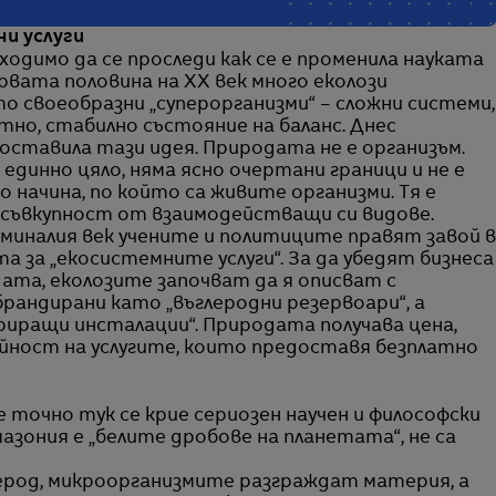
ни услуги
бходимо да се проследи как се е променила науката
рвата половина на XX век много еколози
о своеобразни „суперорганизми“ – сложни системи,
тно, стабилно състояние на баланс. Днес
оставила тази идея. Природата не е организъм.
 единно цяло, няма ясно очертани граници и не е
начина, по който са живите организми. Тя е
 съвкупност от взаимодействащи си видове.
 миналия век учените и политиците правят завой в
а за „екосистемните услуги“. За да убедят бизнеса
ата, еколозите започват да я описват с
рандирани като „въглеродни резервоари“, а
иращи инсталации“. Природата получава цена,
йност на услугите, които предоставя безплатно
е точно тук се крие сериозен научен и философски
азония е „белите дробове на планетата“, не са
род, микроорганизмите разграждат материя, а