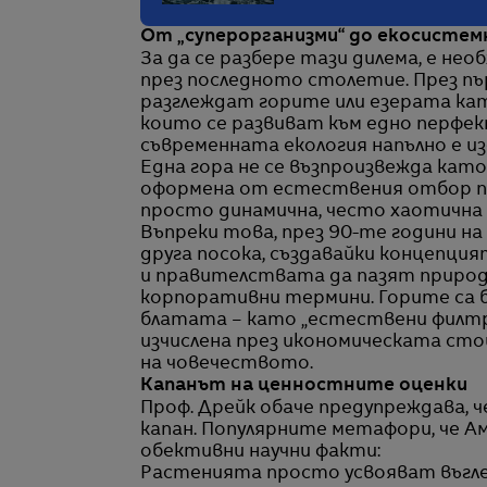
От „суперорганизми“ до екосистем
За да се разбере тази дилема, е нео
през последното столетие. През пъ
разглеждат горите или езерата кат
които се развиват към едно перфек
съвременната екология напълно е из
Една гора не се възпроизвежда като
оформена от естествения отбор по 
просто динамична, често хаотична
Въпреки това, през 90-те години на
друга посока, създавайки концепцият
и правителствата да пазят природ
корпоративни термини. Горите са б
блатата – като „естествени филтр
изчислена през икономическата сто
на човечеството.
Капанът на ценностните оценки
Проф. Дрейк обаче предупреждава, ч
капан. Популярните метафори, че Ам
обективни научни факти:
Растенията просто усвояват въгле