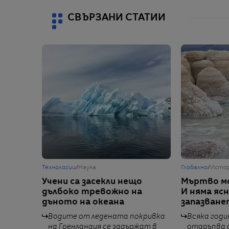
СВЪРЗАНИ СТАТИИ
Технологии
/
Наука
Глобално
/
Исто
Учени са засекли нещо
Мъртво мо
дълбоко тревожно на
И няма яс
дъното на океана
запазване
Водите от ледената покривка
Всяка годи
на Гренландия се задържат в
отдръпва с