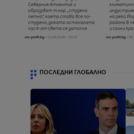
Северния Атлантик и
климатичн
образуват т.нар. „студено
индустрия
петно“, което става все по-
на река Й
студено, докато останалата
района в п
част от света се затопля
и солни кр
от profit.bg -
11.06.2026 / 10:15
от profit.bg -
30.
ПОСЛЕДНИ ГЛОБАЛНО