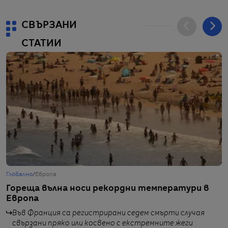
СВЪРЗАНИ
СТАТИИ
Глобално
/
Европа
С
Гореща вълна носи рекордни температури в
О
Европа
п
2
Във Франция са регистрирани седем смърти случая
свързани пряко или косвено с екстремните жеги