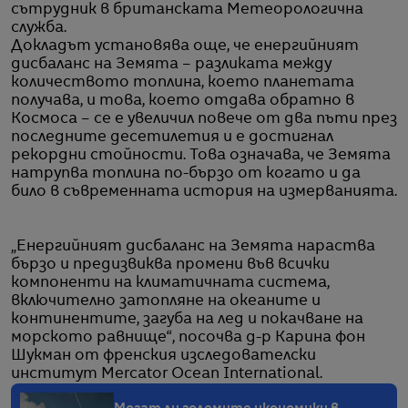
сътрудник в британската Метеорологична
служба.
Докладът установява още, че енергийният
дисбаланс на Земята – разликата между
количеството топлина, което планетата
получава, и това, което отдава обратно в
Космоса – се е увеличил повече от два пъти през
последните десетилетия и е достигнал
рекордни стойности. Това означава, че Земята
натрупва топлина по-бързо от когато и да
било в съвременната история на измерванията.
„Енергийният дисбаланс на Земята нараства
бързо и предизвиква промени във всички
компоненти на климатичната система,
включително затопляне на океаните и
континентите, загуба на лед и покачване на
морското равнище“, посочва д-р Карина фон
Шукман от френския изследователски
институт Mercator Ocean International.