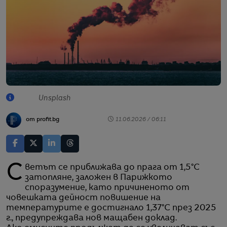
Unsplash
от profit.bg
11.06.2026 / 06:11
Светът се приближава до прага от 1,5°C
затопляне, заложен в Парижкото
споразумение, като причиненото от
човешката дейност повишение на
температурите е достигнало 1,37°C през 2025
г., предупреждава нов мащабен доклад.