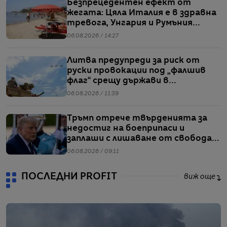
Безпрецедентен ефект от
жегата: Цяла Италия е в здравна
тревога, Унгария и Румъния
пестят електричество
06.08.2026 / 14:27
Литва предупреди за риск от
руски провокации под „фалшив
флаг“ срещу държави в
Балтийския регион
06.08.2026 / 11:39
Тръмп отрече твърденията за
недостиг на боеприпаси и
заплаши с лишаване от свобода
хората, които разпространяват
06.08.2026 / 09:11
подобна информация
ПОСЛЕДНИ PROFIT
виж още