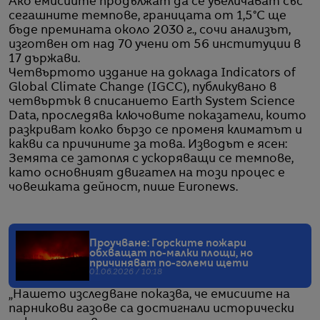
Ако емисиите продължат да се увеличават със
сегашните темпове, границата от 1,5°C ще
бъде премината около 2030 г., сочи анализът,
изготвен от над 70 учени от 56 институции в
17 държави.
Четвъртото издание на доклада Indicators of
Global Climate Change (IGCC), публикувано в
четвъртък в списанието Earth System Science
Data, проследява ключовите показатели, които
разкриват колко бързо се променя климатът и
какви са причините за това. Изводът е ясен:
Земята се затопля с ускоряващи се темпове,
като основният двигател на този процес е
човешката дейност, пише Euronews.
Проучване: Горските пожари
обхващат по-малки площи, но
причиняват по-големи щети
01.06.2026 / 10:18
„Нашето изследване показва, че емисиите на
парникови газове са достигнали исторически