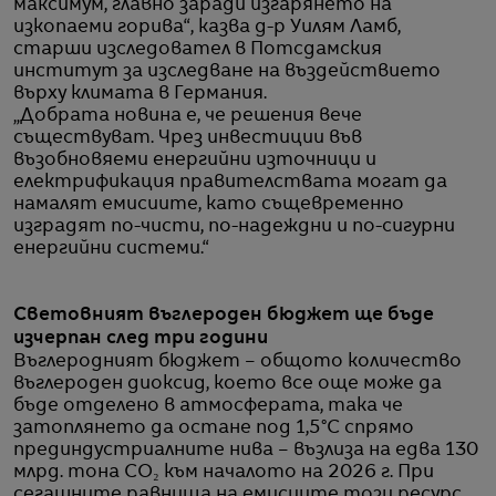
максимум, главно заради изгарянето на
изкопаеми горива“, казва д-р Уилям Ламб,
старши изследовател в Потсдамския
институт за изследване на въздействието
върху климата в Германия.
„Добрата новина е, че решения вече
съществуват. Чрез инвестиции във
възобновяеми енергийни източници и
електрификация правителствата могат да
намалят емисиите, като същевременно
изградят по-чисти, по-надеждни и по-сигурни
енергийни системи.“
Световният въглероден бюджет ще бъде
изчерпан след три години
Въглеродният бюджет – общото количество
въглероден диоксид, което все още може да
бъде отделено в атмосферата, така че
затоплянето да остане под 1,5°C спрямо
прединдустриалните нива – възлиза на едва 130
млрд. тона CO₂ към началото на 2026 г. При
сегашните равнища на емисиите този ресурс