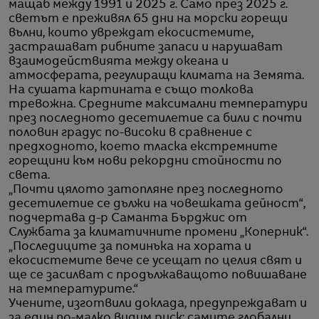
мащаб между 1991 и 2025 г. Само през 2025 г.
светът е преживял 65 дни на морски горещи
вълни, които увреждат екосистемите,
застрашават рибните запаси и нарушават
взаимодействията между океана и
атмосферата, регулиращи климата на Земята.
На сушата картината е също толкова
тревожна. Средните максимални температури
през последното десетилетие са били с почти
половин градус по-високи в сравнение с
предходното, което тласка екстремните
горещини към нови рекордни стойности по
света.
„Почти цялото затопляне през последното
десетилетие се дължи на човешката дейност“,
подчертава д-р Саманта Бърджис от
Службата за климатичните промени „Коперник“.
„Последиците за поминъка на хората и
екосистемите вече се усещат по целия свят и
ще се засилват с продължаващото повишаване
на температурите.“
Учените, изготвили доклада, предупреждават и
за един по-малко видим риск: самите глобални