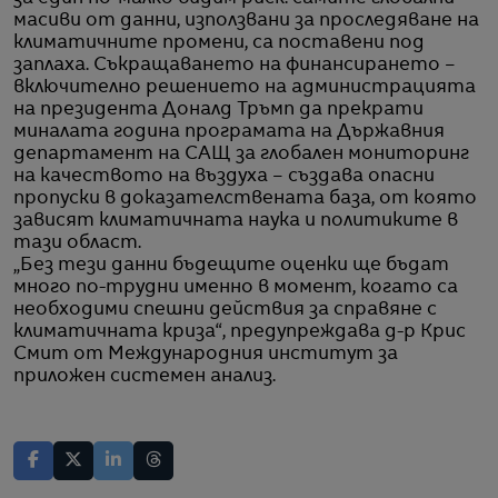
масиви от данни, използвани за проследяване на
климатичните промени, са поставени под
заплаха. Съкращаването на финансирането –
включително решението на администрацията
на президента Доналд Тръмп да прекрати
миналата година програмата на Държавния
департамент на САЩ за глобален мониторинг
на качеството на въздуха – създава опасни
пропуски в доказателствената база, от която
зависят климатичната наука и политиките в
тази област.
„Без тези данни бъдещите оценки ще бъдат
много по-трудни именно в момент, когато са
необходими спешни действия за справяне с
климатичната криза“, предупреждава д-р Крис
Смит от Международния институт за
приложен системен анализ.