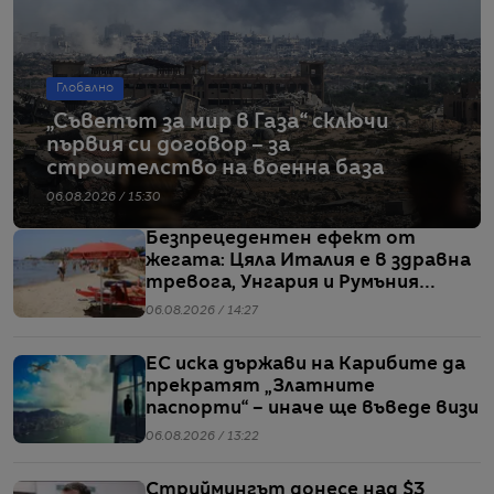
Глобално
„Съветът за мир в Газа“ сключи
първия си договор – за
строителство на военна база
06.08.2026 / 15:30
Безпрецедентен ефект от
жегата: Цяла Италия е в здравна
тревога, Унгария и Румъния
пестят електричество
06.08.2026 / 14:27
ЕС иска държави на Карибите да
прекратят „Златните
паспорти“ – иначе ще въведе визи
06.08.2026 / 13:22
Стриймингът донесе над $3