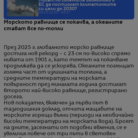
Могат ли големите икономики в
ЕС да постигнат климатичните
си цели до 2030?
28.05.2026 / 06:57
Морското равнище се покачва, а океаните
стават все по-топли
През 2025 г. глобалното морско равнище
достига нов рекорд – с 23 см по-високо спрямо
нивата от 1901 г., като темпът на покачване
продължава да се ускорява. Океаните поглъщат
голяма част от излишната топлина, а
средните температури на морската
повърхност през миналата година достигат
второто най-високо равнище, регистрирано
досега.
Нов показател, включен за първи път в
тазгодишния доклад, отчита мащабите на
морските горещи вълни (периоди на необичайно
високи температури на морската вода). Броят
на дните, засегнати от подобни явления, се е
увеличил повече от три пъти в световен