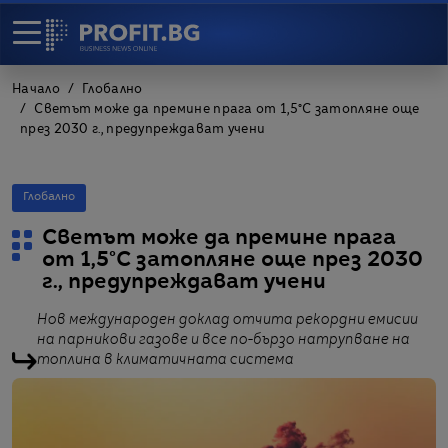
Начало
Глобално
Светът може да премине прага от 1,5°C затопляне още
през 2030 г., предупреждават учени
Глобално
Светът може да премине прага
от 1,5°C затопляне още през 2030
г., предупреждават учени
Нов международен доклад отчита рекордни емисии
на парникови газове и все по-бързо натрупване на
топлина в климатичната система