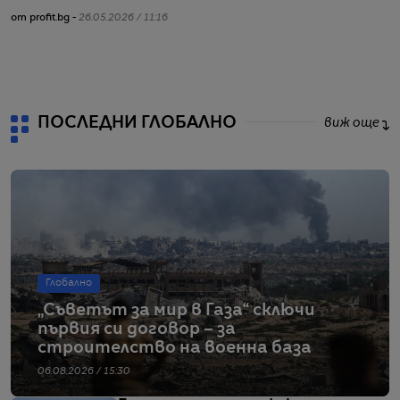
от profit.bg -
26.05.2026 / 11:16
от
ПОСЛЕДНИ ГЛОБАЛНО
виж още
Глобално
„Съветът за мир в Газа“ сключи
първия си договор – за
строителство на военна база
06.08.2026 / 15:30