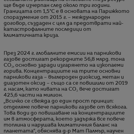
ще бъде изчерпан след около три години.
Границата от 1,5°C е в основата на Парижкото
споразумение от 2015 г. – международен
договор, създаден с цел да предотврати най-
катастрофалните последици от
климатичната криза.
През 2024 г. глобалните емисии на парникови
газове достигат рекордните 56,8 млрд. тона
CO₂, основно заради изгарянето на изкопаеми
горива. Концентрациите на трите основни
парникови газа – въглероден диоксид, метан и
диазотен оксид – също са се повишили от 2019
г. насам, като нивата на CO₂ вече достигат
425,6 части на милион.
„Всичко се свежда до един прост принцип:
отделяме повече парникови газове от всякога.
Това води до повишаване на концентрациите
им в атмосферата, което задържа все повече
топлина и нарушава климатичния баланс на
планетата“, обяснява д-р Мат Палмър, научен