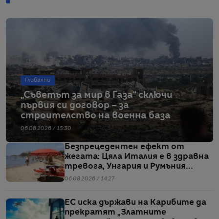
Глобално
„Съветът за мир в Газа“ сключи
първия си договор – за
строителство на военна база
06.08.2026 / 15:30
Безпрецедентен ефект от
жегата: Цяла Италия е в здравна
тревога, Унгария и Румъния
пестят електричество
06.08.2026 / 14:27
ЕС иска държави на Карибите да
прекратят „Златните