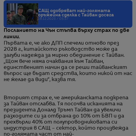
САЩ одобряват най-голямата
оръжейна сделка с Тайван досега
18.12.2025 / 05:57
Посланието на Чън стъпва върху страх по две
линии.
Първата е, че ако ДПП спечели отново през
2028 г., китайското ръководство може да
загуби надежда за мирно обединение с Тайван.
„Щом вече няма очаквания към Тайван,
единственият начин да се реши тайванският
въпрос ще бъдат средства, които никой от нас
не желае да види“, казва тя.
Вторият страх е, че американската подкрепа
за Тайван отслабва. Тя посочва исканията на
президента Доналд Тръмп Тайван да увеличи
разходите си за отбрана до 10% от БВП и да
прехвърли 40% от полупроводниковата си
индустрия в САЩ – сектор, който произвежда
по-голямата част от най-