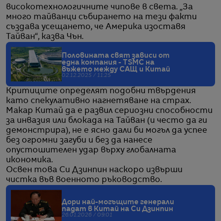
високотехнологичните чипове в света. „За
много тайванци събирането на тези факти
създава усещането, че Америка изоставя
Тайван“, казва Чън.
Половината свят зависи от
една компания - TSMC на
въжето между САЩ и Китай
02.12.2025 / 11:25
Критиците определят подобни твърдения
като спекулативно нагнетяване на страх.
Макар Китай да е развил сериозни способности
за инвазия или блокада на Тайван (и често да ги
демонстрира), не е ясно дали би могъл да успее
без огромни загуби и без да нанесе
опустошителен удар върху глобалната
икономика.
Освен това Си Дзинпин наскоро извърши
чистка във военното ръководство.
Дори най-могъщите генерали
падат в Китай на Си Дзинпин
26.01.2026 / 09:01