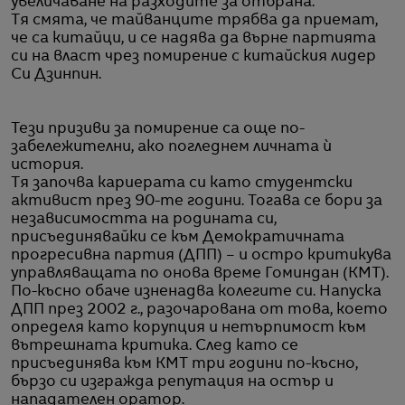
увеличаване на разходите за отбрана.
Тя смята, че тайванците трябва да приемат,
че са китайци, и се надява да върне партията
си на власт чрез помирение с китайския лидер
Си Дзинпин.
Тези призиви за помирение са още по-
забележителни, ако погледнем личната ѝ
история.
Тя започва кариерата си като студентски
активист през 90-те години. Тогава се бори за
независимостта на родината си,
присъединявайки се към Демократичната
прогресивна партия (ДПП) – и остро критикува
управляващата по онова време Гоминдан (КМТ).
По-късно обаче изненадва колегите си. Напуска
ДПП през 2002 г., разочарована от това, което
определя като корупция и нетърпимост към
вътрешната критика. След като се
присъединява към КМТ три години по-късно,
бързо си изгражда репутация на остър и
нападателен оратор.