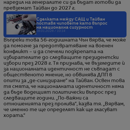
наредил на генералите си да бъдат готови да
превземат Тайван до 2027 г.
Сделката между САЩ и Тайван
поставя чиповете като въпрос
на национална сигурност
16.01.2026 / 10:14
Въпреки това 56-годишната Чън вярва, че може
да помогне за предотвратяване на военен
конфликт – и да спечели подкрепата на
избирателите до следващите президентски
избори през 2028 г. Тя признава, че възгледите ѝ
за националната идентичност не съвпадат с
общественото мнение, но обвинява ДПП в
опити за „де-синизиране“ на Тайван. Освен това
тя смята, че националната идентичност няма
да бъде водещият политически въпрос през
следващите години. „По-важни са
отношенията през пролива“, казва тя. „Вярвам,
че именно те ще определят как ще гласуват
хората.“