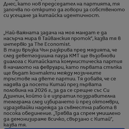
Днес, като нов председател на партията, тя
започва по-открито да говори за собственото
си усещане за китайска идентичност.
„Най-важната задача на моя мандат е да
насърча мира в Тайванския проток“, казва тя в
интервю за The Economist.
В тази връзка Чън разкрива пред мядията, че
след деветгодишна пауза КМТ ще възобнови
диалога с Китайската комунистическа партия
в началото на февруари, като първата стъпка
ще бъдат контакти между мозъчните
тръстове на двете партии. Тя добавя, че се
надява да посети Китай през първата
половина на 2026 г., за да се срещне със Си
Дзинпин, който ѝ е изпратил поздравителна
телеграма след избирането ѝ през октомври,
изразявайки надежда за съвместна работа в
посока обединение. „Трябва да спрем умишлено
да демонизираме всичко, свързано с Китай“,
казва тя.