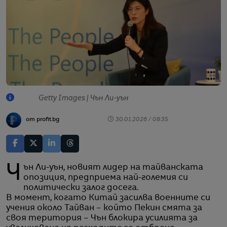
Getty Images | Чън Ли-уън
от profit.bg
30.01.2026 / 08:35
Чън Ли-уън, новият лидер на тайванската
опозиция, предприема най-големия си
политически залог досега.
В момент, когато Китай засилва военните си
учения около Тайван – който Пекин смята за
своя територия – Чън блокира усилията за