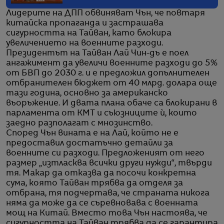
Лидерите на ДПП обвиняват Чън, че повтаря
китайска пропаганда и застрашава
сигурността на Тайван, като блокира
увеличението на военните разходи.
Президентът на Тайван Лай Чин-дъ е поел
ангажимент да увеличи военните разходи до 5%
от БВП до 2030 г. и е предложил допълнителен
отбранителен бюджет от 40 млрд. долара още
тази година, основно за американско
въоръжение. И двата плана обаче са блокирани в
парламента от КМТ и съюзниците ѝ, които
заедно разполагат с мнозинство.
Според Чън вината е на Лай, който не е
предоставил достатъчно детайли за
военните си разходи. Предложеният от него
размер „изтласква всички други нужди“, твърди
тя. Макар да отказва да посочи конкретна
сума, която Тайван трябва да отделя за
отбрана, тя подчертава, че страната никога
няма да може да се съревновава с военната
мощ на Китай. Вместо това Чън настоява, че
сигурността на Тайван трябва да се гарантира