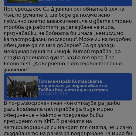
При среща със Си Дзинпин основната ѝ цел на
Чън, по думите ѝ, ще бъде да получи ясно
публично поето ангажимент, че и двете страни
трябва да работят за запазване на мира,
признавайки, че войната би имала „немислимо
катастрофални последици“. Може ли на подобно
обещание да се има доверие? За да запази
международния си имидж, Китай трябва „да
спазва дадената дума“, казва тя пред The
Economist. „Доверието е от първостепенно
значение.“
Тотален мрак: Китайската
стратегия за подчиняване на
Тайван без нито един изстрел
08.10.2025 / 08:54
В по-дългосрочен план Чън отказва да заяви
дали крайната цел трябва да бъде мирно
обединение – както е предлагал бивш
президент от КМТ. В рамките на
четиригодишния си мандат тя смята, че и само
създаването на рамка за поддържане на мира би