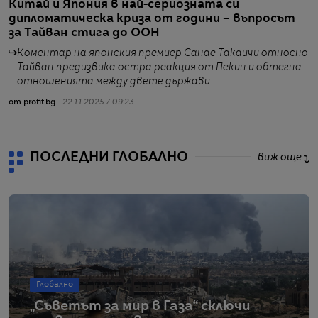
Китай и Япония в най-сериозната си
Т
дипломатическа криза от години – въпросът
д
за Тайван стига до ООН
Коментар на японския премиер Санае Такаичи относно
Тайван предизвика остра реакция от Пекин и обтегна
отношенията между двете държави
от profit.bg -
22.11.2025 / 09:23
от
ПОСЛЕДНИ ГЛОБАЛНО
виж още
Глобално
„Съветът за мир в Газа“ сключи