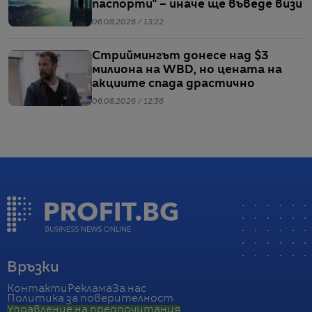
паспорти“ – иначе ще въведе визи
06.08.2026 / 13:22
Стриймингът донесе над $3
милиона на WBD, но цената на
акциите спада драстично
06.08.2026 / 12:36
Връзки
Контакти
Реклама
За нас
Политика за поверителност
Управление на предпочитания