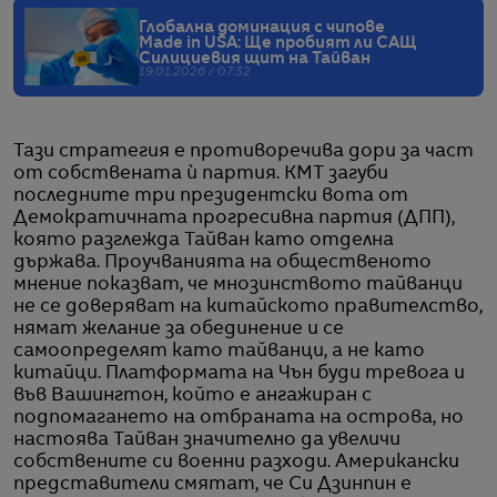
Глобална доминация с чипове
Made in USA: Ще пробият ли САЩ
Силициевия щит на Тайван
19.01.2026 / 07:32
Тази стратегия е противоречива дори за част
от собствената ѝ партия. КМТ загуби
последните три президентски вота от
Демократичната прогресивна партия (ДПП),
която разглежда Тайван като отделна
държава. Проучванията на общественото
мнение показват, че мнозинството тайванци
не се доверяват на китайското правителство,
нямат желание за обединение и се
самоопределят като тайванци, а не като
китайци. Платформата на Чън буди тревога и
във Вашингтон, който е ангажиран с
подпомагането на отбраната на острова, но
настоява Тайван значително да увеличи
собствените си военни разходи. Американски
представители смятат, че Си Дзинпин е