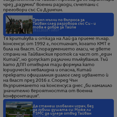
чрез „разумни“ военни разходи, съчетани с
преговори със Си Дзинпин.
Тръмп мълчи по въпроса за
Тайван след разговора със Си - и
това е добре за Тайпе
28.11.2025 / 06:07
Тя критикува и отказа на Лай да приеме т.нар.
консенсус от 1992 г., постигнат, когато КМТ е
била на власт. Споразумението гласи, че двете
страни на Тайванския проток са част от „един
Китай“, но допускат различни тълкувания. Тъй
като ДПП отхвърля тази формула като
юридически невалидна и опасна, Китай
прекрати официалния диалог след идването ѝ
на власт през 2016 г. Според Чън
възприемането на консенсуса днес „би намалило
значително вероятността от военна
конфронтация“.
Да станеш глобален играч, без
да губиш душата си: Може ли
TSMC да излезе отвъд Тайван
22.08.2025 / 08:51