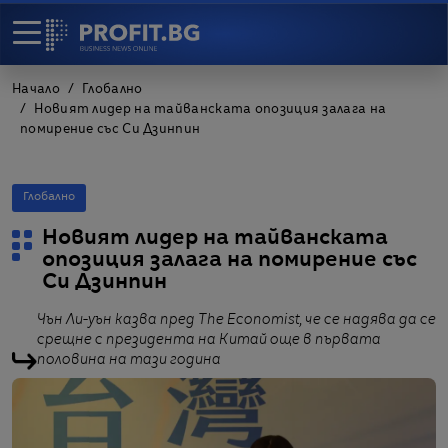
Начало
Глобално
Новият лидер на тайванската опозиция залага на
помирение със Си Дзинпин
Глобално
Новият лидер на тайванската
опозиция залага на помирение със
Си Дзинпин
Чън Ли-уън казва пред The Economist, че се надява да се
срещне с президента на Китай още в първата
половина на тази година