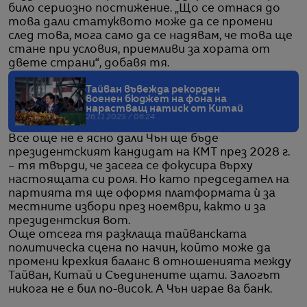
било сериозно постижение. „Що се отнася до
това дали статуквото може да се промени
след това, мога само да се надявам, че това ще
стане при условия, приемливи за хората от
двете страни“, добавя тя.
Тайван въвежда рекорден
военен бюджет на фона на
нарастващ натиск от Китай
26.11.2025 / 06:24
Все още не е ясно дали Чън ще бъде
президентският кандидат на КМТ през 2028 г.
– тя твърди, че засега се фокусира върху
настоящата си роля. Но като председател на
партията тя ще оформя платформата ѝ за
местните избори през ноември, както и за
президентския вот.
Още отсега тя разклаща тайванската
политическа сцена по начин, който може да
промени крехкия баланс в отношенията между
Тайван, Китай и Съединените щати. Залогът
никога не е бил по-висок. А Чън играе ва банк.