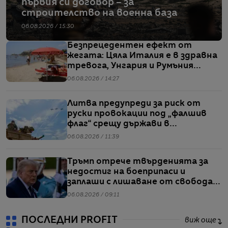
първия си договор – за
строителство на военна база
06.08.2026 / 15:30
Безпрецедентен ефект от
жегата: Цяла Италия е в здравна
тревога, Унгария и Румъния
пестят електричество
06.08.2026 / 14:27
Литва предупреди за риск от
руски провокации под „фалшив
флаг“ срещу държави в
Балтийския регион
06.08.2026 / 11:39
Тръмп отрече твърденията за
недостиг на боеприпаси и
заплаши с лишаване от свобода
хората, които разпространяват
06.08.2026 / 09:11
подобна информация
ПОСЛЕДНИ PROFIT
виж още