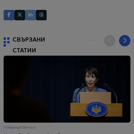
СВЪРЗАНИ
СТАТИИ
Глобално
/
Светът
Г