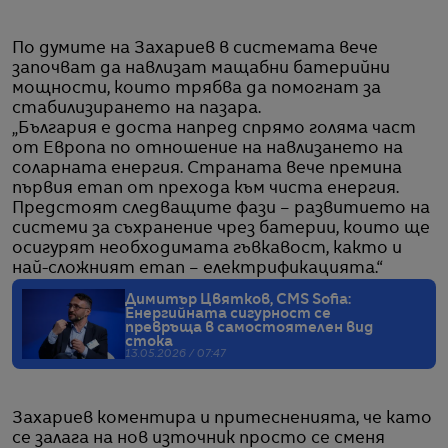
По думите на Захариев в системата вече
започват да навлизат мащабни батерийни
мощности, които трябва да помогнат за
стабилизирането на пазара.
„България е доста напред спрямо голяма част
от Европа по отношение на навлизането на
соларната енергия. Страната вече премина
първия етап от прехода към чиста енергия.
Предстоят следващите фази – развитието на
системи за съхранение чрез батерии, които ще
осигурят необходимата гъвкавост, както и
най-сложният етап – електрификацията.“
Димитър Цвятков, CMS Sofia:
Енергийната сигурност се
превръща в самостоятелен вид
стока
13.05.2026 / 07:47
Захариев коментира и притесненията, че като
се залага на нов източник просто се сменя