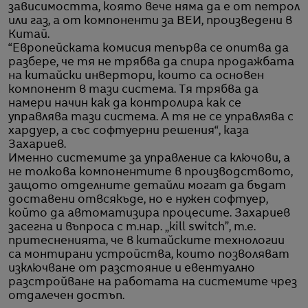
зависимостта, която вече няма да е от петрол
или газ, а от компоненти за ВЕИ, произведени в
Китай.
“Европейската комисия тепърва се опитва да
разбере, че тя не трябва да спира продажбата
на китайски инвертори, които са основен
компонент в тази система. Тя трябва да
намери начин как да контролира как се
управлява тази система. А тя не се управлява с
хардуер, а със софтуерни решения“, каза
Захариев.
Именно системите за управление са ключови, а
не толкова компонентите в производството,
защото отделните детайли могат да бъдат
доставени отвсякъде, но е нужен софтуер,
който да автоматизира процесите. Захариев
засегна и въпроса с т.нар. „kill switch”, т.е.
притесненията, че в китайските технологии
са монтирани устройства, които позволяват
изключване от разстояние и евентуално
разстройване на работата на системите чрез
отдалечен достъп.