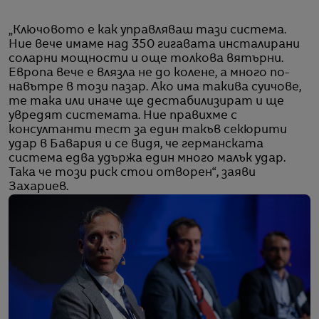
„Ключовото е как управляваш тази система.
Ние вече имаме над 350 гигавата инсталирани
соларни мощности и още толкова вятърни.
Европа вече е влязла не до колене, а много по-
навътре в този пазар. Ако има такива суичове,
те така или иначе ще дестабилизират и ще
увредят системата. Ние правихме с
консултанти тест за един такъв секюрити
удар в Бавария и се видя, че германската
система едва удържа един много малък удар.
Така че този риск стои отворен“, заяви
Захариев.