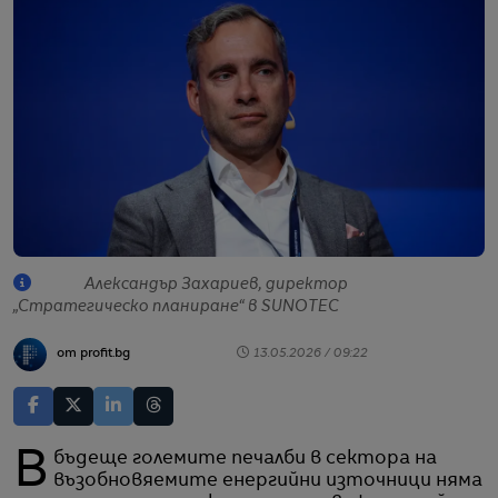
Александър Захариев, директор
„Стратегическо планиране“ в SUNOTEC
от profit.bg
13.05.2026 / 09:22
В бъдеще големите печалби в сектора на
възобновяемите енергийни източници няма