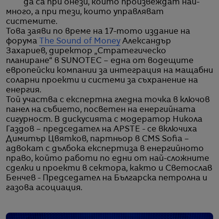
да са при онези, които произвеждат най-
много, а при тези, които управляват
системите.
Това заяви по време на 17-тото издание на
форума
The Sound of Money
Александър
Захариев, директор „Стратегическо
планиране“ в SUNOTEC – една от водещите
европейски компании за интеграция на мащабни
соларни проекти и системи за съхранение на
енергия.
Той участва с експертна гледна точка в ключов
панел на събието, посветен на енергийната
сигурност. В дискусията с модератор Никола
Газдов – председател на APSTE - се включиха
Димитър Цвятков, партньор в CMS Sofia –
адвокат с дълбока експертиза в енергийното
право, който работи по едни от най-сложните
сделки и проекти в сектора, както и Светослав
Бенчев - Председател на Българска петролна и
газова асоциация.