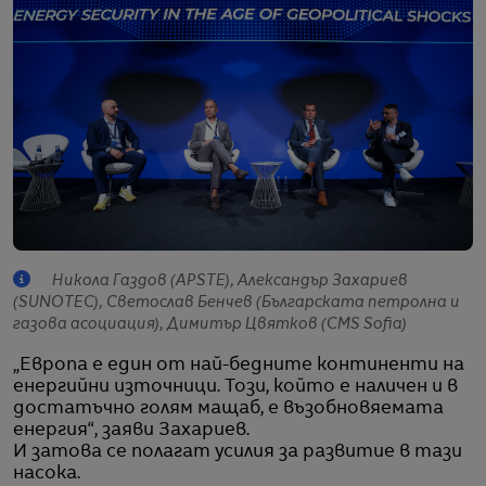
Никола Газдов (APSTE), Александър Захариев
(SUNOTEC), Светослав Бенчев (Българската петролна и
газова асоциация), Димитър Цвятков (CMS Sofia)
„Европа е един от най-бедните континенти на
енергийни източници. Този, който е наличен и в
достатъчно голям мащаб, е възобновяемата
енергия“, заяви Захариев.
И затова се полагат усилия за развитие в тази
насока.