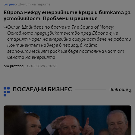
Бизнес
/
Шумът на парите
Б
Европа между енергийните кризи и битката за
Г
устойчивост: Проблеми и решения
п
Филип Щайнберг по време на The Sound of Money:
Основното предизвикателство пред Европа е, че
от
старият модел на енергийна сигурност вече не работи.
Континентът навлезе в период, в който
геополитическият риск ще бъде постоянна част от
цената на енергията
от profit.bg -
12.05.2026 / 10:52
ПОСЛЕДНИ БИЗНЕС
виж още