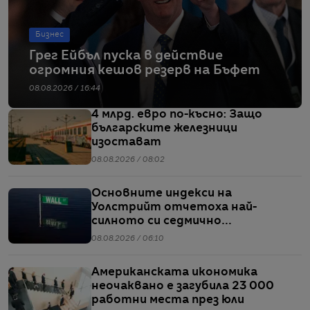
Бизнес
Грег Ейбъл пуска в действие
огромния кешов резерв на Бъфет
08.08.2026 / 16:44
4 млрд. евро по-късно: Защо
българските железници
изостават
08.08.2026 / 08:02
Основните индекси на
Уолстрийт отчетоха най-
силното си седмично
представяне от април насам
08.08.2026 / 06:10
Американската икономика
неочаквано е загубила 23 000
работни места през юли