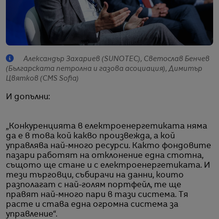
Александър Захариев (SUNOTEC), Светослав Бенчев
(Българската петролна и газова асоциация), Димитър
Цвятков (CMS Sofia)
И допълни:
„Конкуренцията в електроенергетиката няма
да е в това кой какво произвежда, а кой
управлява най-много ресурси. Както фондовите
пазари работят на отклонение една стотна,
същото ще стане и с електроенергетиката. И
тези търговци, събирачи на данни, които
разполагат с най-голям портфейл, те ще
правят най-много пари в тази система. Тя
расте и става една огромна система за
управление“.