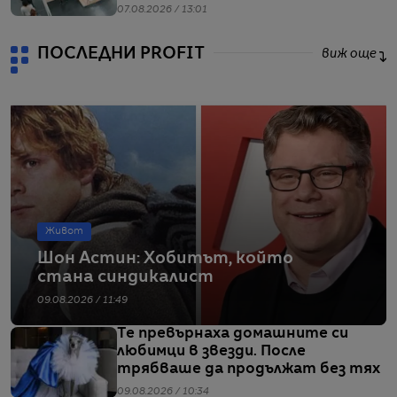
07.08.2026 / 13:01
ПОСЛЕДНИ PROFIT
виж още
Живот
Шон Астин: Хобитът, който
стана синдикалист
09.08.2026 / 11:49
Те превърнаха домашните си
любимци в звезди. После
трябваше да продължат без тях
09.08.2026 / 10:34