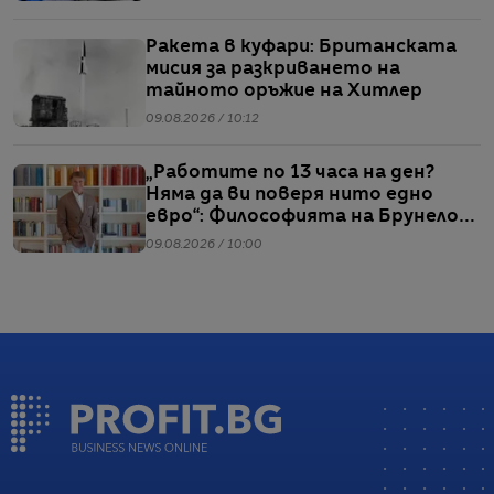
Ракета в куфари: Британската
мисия за разкриването на
тайното оръжие на Хитлер
09.08.2026 / 10:12
„Работите по 13 часа на ден?
Няма да ви поверя нито едно
евро“: Философията на Брунело
Кучинели за бизнеса и живота
09.08.2026 / 10:00