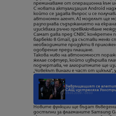
преминаваме от операционна към и
С новата актуализация Android надх
който се задава въпрос и се получа
автономен агент. AI моделът ще мо
разпознава съдържанието на екрана 
изискваха ръчно превключване межд
Самат дава пред CNBC конкретен при
барбекю в Gmail, да състави меню 
необходимите продукти в приложени
одобрение преди плащане.
Такова ниво на автономност поражд
желае софтуер, който извършва пла
подчертава, че алгоритмите ще из
„Човекът винаги е част от цикъла“,
Завръщащият се апетит к
САЩ изстреляха Уолстри
09.05.2026 / 06:03
Новите функции ще бъдат въведени
достъпни за флагманите Samsung Gal