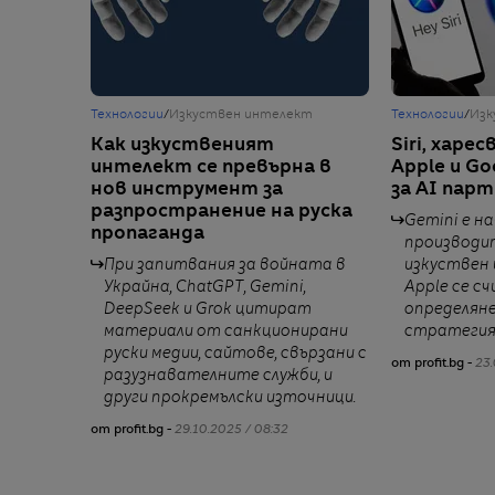
Технологии
/
Изкуствен интелект
Технологии
/
Изк
Как изкуственият
Siri, харе
интелект се превърна в
Apple и G
нов инструмент за
за AI пар
разпространение на руска
Gemini е н
пропаганда
производи
При запитвания за войната в
изкуствен
Украйна, ChatGPT, Gemini,
Apple се с
DeepSeek и Grok цитират
определян
материали от санкционирани
стратеги
руски медии, сайтове, свързани с
от profit.bg -
23.
разузнавателните служби, и
други прокремълски източници.
от profit.bg -
29.10.2025 / 08:32