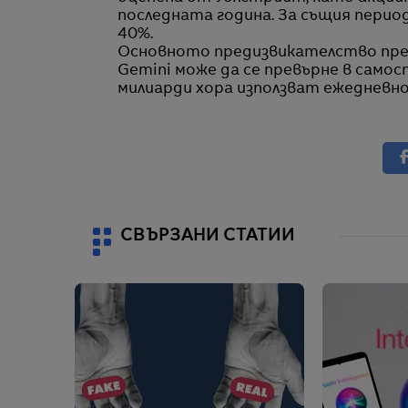
последната година. За същия период
40%.
Основното предизвикателство пред
Gemini може да се превърне в сам
милиарди хора използват ежедневно
СВЪРЗАНИ СТАТИИ