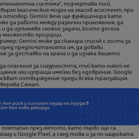
нтелигентна система“, подчертава той.
върля класическия модел на гласов асистент, при
ва отговор. Gemini вече ще функционира като
же да работи между различни приложения, да
и да изпълнява сложни задачи, които досега
у множество прозорци.
мер: Gemini може да сканира списък с гости за
според предпочитанията им, да добави
е за доставки на храна и да изчака вашето
а опасения за сигурността, тъй като никой не
щания или изпраща имейли без одобрение. Google
искват потвърждение преди всяка транзакция.
 уверява Самат.
ъм риск и силният пазар на труда в
йт към нови рекорди
 поетапно през лятото, като първо ще са
axy и Google Pixel, а след това и за по-широката