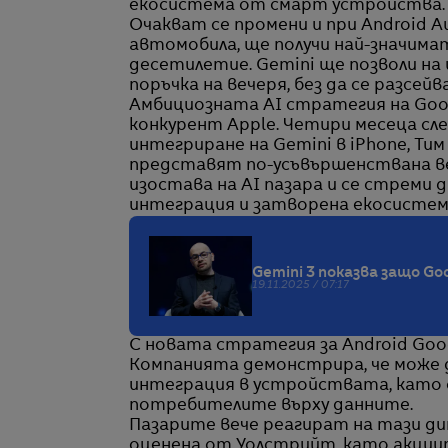
екосистема от смарт устройства.
Очакват се промени и при Android A
автомобила, ще получи най-значима
десетилетие. Gemini ще позволи на
поръчка на вечеря, без да се разсей
Амбициозната AI стратегия на Goog
конкурент Apple. Четири месеца сле
интегриране на Gemini в iPhone, Тим
представят по-усъвършенствана вер
изостава на AI пазара и се стреми 
интеграция и затворена екосистем
Gemini 3 показва защо Go
19.11.2025 / 07:17
С новата стратегия за Android Goog
Компанията демонстрира, че може д
интеграция в устройствата, като 
потребителите върху данните.
Пазарите вече реагират на тази ди
оценена от Уолстрийт, като акциит