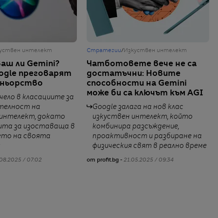
уствен интелект
Стратегии
/
Изкуствен интелект
сваш ли Gemini?
Чатботовете вече не са
oogle преговарят
достатъчни: Новите
тньорство
способности на Gemini
може би са ключът към AGI
ачело в класациите за
телност на
Google залага на нов клас
 интелект, докато
изкуствен интелект, който
чита за изоставаща в
комбинира разсъждение,
ето на своята
проактивност и разбиране на
я
физическия свят в реално време
08.2025 / 07:02
от profit.bg -
21.05.2025 / 09:34