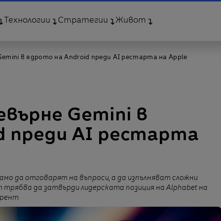
Технологии
Стратегии
Живот
Gemini в ядрото на Android преди AI рестарта на Apple
евърне Gemini в
d преди AI рестарта
амо да отговарят на въпроси, а да изпълняват сложни
 трябва да затвърди лидерската позиция на Alphabet на
урент