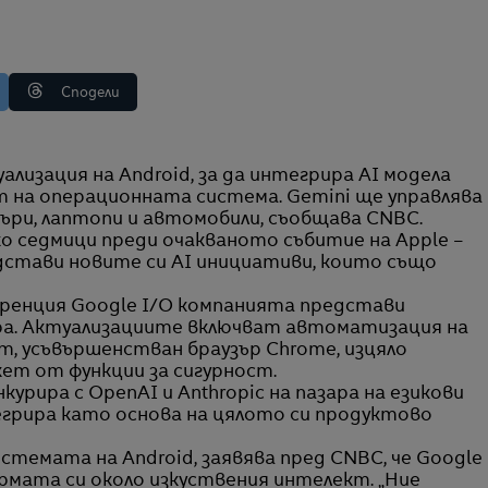
Сподели
т на операционната система. Gemini ще управлява
ъри, лаптопи и автомобили, съобщава CNBC.
ко седмици преди очакваното събитие на Apple –
стави новите си AI инициативи, които също
ренция Google I/O компанията представи
ра. Актуализациите включват автоматизация на
т, усъвършенстван браузър Chrome, изцяло
кет от функции за сигурност.
онкурира с OpenAI и Anthropic на пазара на езикови
егрира като основа на цялото си продуктово
стемата на Android, заявява пред CNBC, че Google
мата си около изкуствения интелект. „Ние