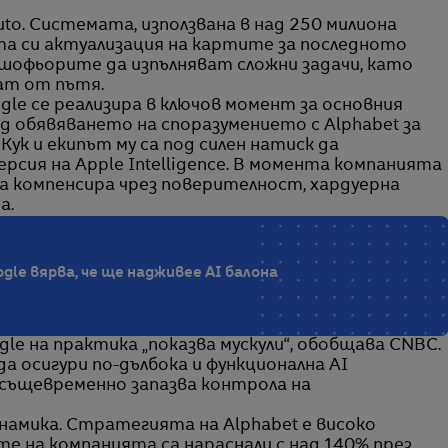
uto. Системата, използвана в над 250 милиона
та си актуализация на картите за последното
 шофьорите да изпълняват сложни задачи, като
ват от пътя.
le се реализира в ключов момент за основния
д обявяването на споразумението с Alphabet за
 Кук и екипът му са под силен натиск да
сия на Apple Intelligence. В момента компанията
да компенсира чрез поверителност, хардуерна
а.
ogle вярва, че ще надживее AI балона
le на практика „показва мускули“, обобщава CNBC.
а осигури по-дълбока и функционална AI
същевременно запазва контрола на
намика. Стратегията на Alphabet е високо
е на компанията са нараснали с над 140% през