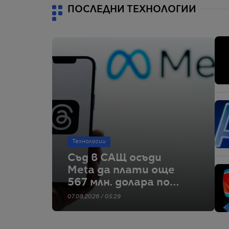
ПОСЛЕДНИ ТЕХНОЛОГИИ
Технологии
Съд в САЩ осъди
Meta да плати още
567 млн. долара по
дело за
07.08.2026 / 05:29
безопасността на
децата