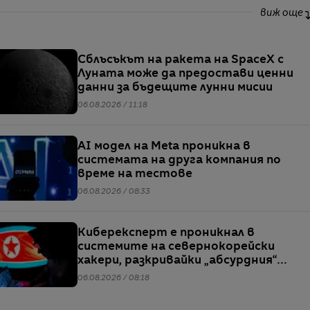
виж още
Сблъсъкът на ракета на SpaceX с
Луната може да предостави ценни
данни за бъдещите лунни мисии
06.08.2026 / 11:18
AI модел на Meta проникна в
системата на друга компания по
време на тестове
06.08.2026 / 08:33
Киберексперт е проникнал в
системите на севернокорейски
хакери, разкривайки „абсурдния“
мащаб на атаките им
06.08.2026 / 08:18