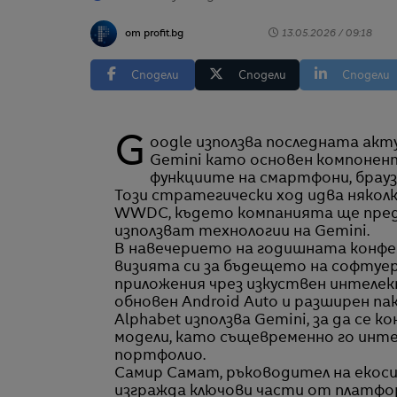
от profit.bg
13.05.2026 / 09:18
Сподели
Сподели
Сподели
Google използва последната актуализация на Android, за да интегрира AI модела
Gemini като основен компонен
функциите на смартфони, брауз
Този стратегически ход идва някол
WWDC, където компанията ще пред
използват технологии на Gemini.
В навечерието на годишната конфе
визията си за бъдещето на софтуе
приложения чрез изкуствен интелек
обновен Android Auto и разширен па
Alphabet използва Gemini, за да се к
модели, като същевременно го инт
портфолио.
Самир Самат, ръководител на екоси
изгражда ключови части от платфор