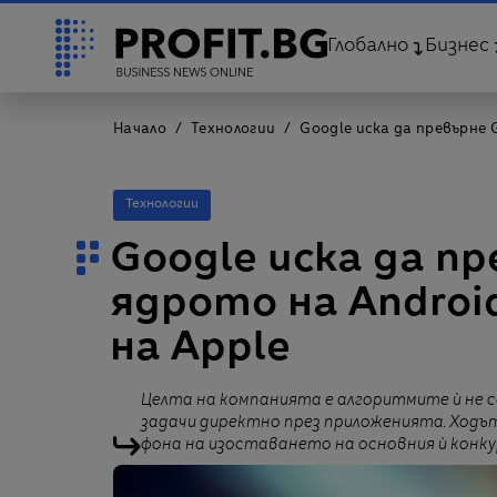
Глобално
Бизнес
Начало
Технологии
Google иска да превърне 
Технологии
Google иска да пр
ядрото на Androi
на Apple
Целта на компанията е алгоритмите ѝ не с
задачи директно през приложенията. Ходът
фона на изоставането на основния ѝ конк