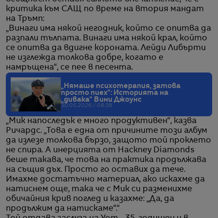
критика към САЩ по време на втория мандат
на Тръмп:
„Винаги има някой негодник, който се опитва да
разпали тълпата. Винаги има някой крал, който
се опитва да вдигне короната. Лейди Либърти
не изглежда толкова добре, когато е
намръщена“, се пее в песента.
„Нямаше психотерапия, затова
просто пиех“: Историята на
„дивака“ Вини Джоунс
30.05.2026 / 08:38
„Мик напоследък е много продуктивен“, казва
Ричардс. „Това е една от причините този албум
да излезе толкова бързо, защото той проклето
не спира. А инерцията от Hackney Diamonds
беше такава, че това на практика продължава
на същия дъх. Просто го оставих да тече.
Имахме достатъчно материал, ако искахме да
натиснем още, така че с Мик си разменихме
обичайния крив поглед и казахме: „Да, да
продължим да натискаме“.“