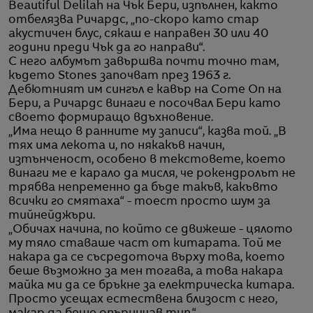
Beautiful Delilah на Чък Бери, изпълнен, както
отбелязва Ричардс, „по-скоро като стар
акустичен блус, сякаш е направен 30 или 40
години преди Чък да го направи“.
С него албумът завършва почти точно там,
където Stones започват през 1963 г.
Дебютният им сингъл е кавър на Come On на
Бери, а Ричардс винаги е посочвал Бери като
своето формиращо вдъхновение.
„Има нещо в ранните му записи“, казва той. „В
тях има лекота и, по някакъв начин,
изтънченост, особено в текстовете, което
винаги ме е карало да мисля, че рокендролът не
трябва непременно да бъде такъв, какъвто
всички го смятаха“ - тоест просто шум за
тийнейджъри.
„Обичах начина, по който се движеше - цялото
му тяло ставаше част от китарата. Той ме
накара да се съсредоточа върху това, което
беше възможно за мен тогава, а това накара
майка ми да се бръкне за електрическа китара.
Просто усещах естествена близост с него,