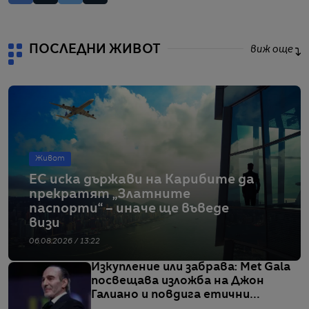
ПОСЛЕДНИ ЖИВОТ
виж още
Живот
ЕС иска държави на Карибите да
прекратят „Златните
паспорти“ – иначе ще въведе
визи
06.08.2026 / 13:22
Изкупление или забрава: Met Gala
посвещава изложба на Джон
Галиано и повдига етични