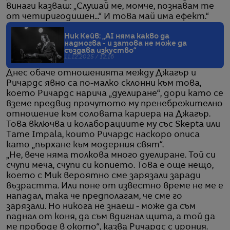
винаги казваш: „Слушай ме, момче, познавам те
от четиригодишен...“ И това май има ефект.“
Ник Кейв: „AI няма какво да
надмогва - и затова не може да
създава изкуство“
11.12.2025 / 12:16
Днес обаче отношенията между Джагър и
Ричардс явно са по-малко склонни към това,
което Ричардс нарича „дуелиране“, дори като се
вземе предвид прочутото му пренебрежително
отношение към соловата кариера на Джагър.
Това включва и колаборациите му със Skepta или
Tame Impala, които Ричардс наскоро описа
като „пърхане към модерния свят“.
„Не, вече няма толкова много дуелиране. Той си
счупи меча, счупи си копието. Това е още нещо,
което с Мик вероятно сме зарязали заради
възрастта. Или поне от известно време не ме е
нападал, така че предполагам, че сме го
зарязали. Но никога не знаеш - може да съм
паднал от коня, да съм вдигнал щита, а той да
ме прободе в окото“, казва Ричардс с ирония.