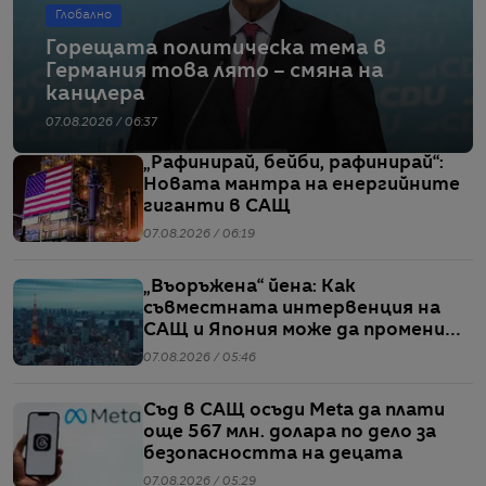
Глобално
Горещата политическа тема в
Германия това лято – смяна на
канцлера
07.08.2026 / 06:37
„Рафинирай, бейби, рафинирай“:
Новата мантра на енергийните
гиганти в САЩ
07.08.2026 / 06:19
„Въоръжена“ йена: Как
съвместната интервенция на
САЩ и Япония може да промени
глобалните валутни пазари
07.08.2026 / 05:46
Съд в САЩ осъди Meta да плати
още 567 млн. долара по дело за
безопасността на децата
07.08.2026 / 05:29