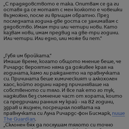
„С прадядовството е така. Опитвам се да ги
оставя да се мотаят с мен колкото е човешки
възможно, после ги връщам обратно. През
последната година-две доста се занимавам с
дядовство. Имам три или четири нови. Като
казвам нови, имам предвид на две-три години.
Или четири. Или едно, или може би пет.“
„Губя им бройката.“
Имаше време, когато общото мнение беше, че
Ричардс вероятно няма да доживее края на
годината, камо ли раждането на правнучката
си. Причината беше химическият и алкохолен
хаос, който години наред причиняваше на
собственото си тяло. И все пак ето го тук,
надживял без съмнение част от хората, които
са предричали ранния му край - на 82 години,
здрав и жизнен, посрещнал появата на
правнучката си Луна Ричардс-фон Бисмарк,
пише
The Guardian
.
„Склонен бях да послушам тялото си точно