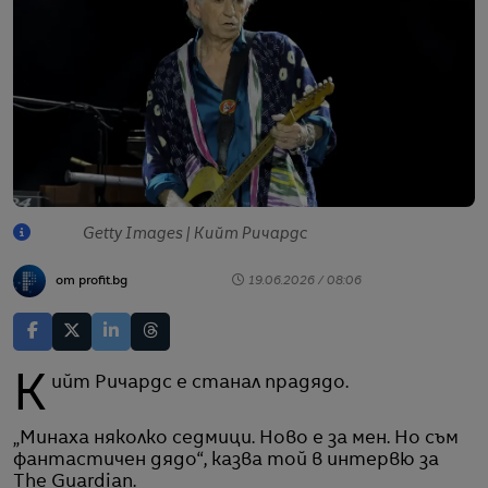
Getty Images | Кийт Ричардс
от profit.bg
19.06.2026 / 08:06
Кийт Ричардс е станал прадядо.
„Минаха няколко седмици. Ново е за мен. Но съм
фантастичен дядо“, казва той в интервю за
The Guardian.