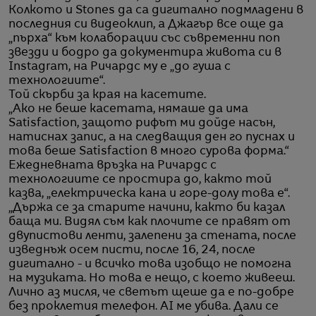
Колкото и Stones да са дигитално подмладени в
последния си видеоклип, а Джагър все още да
„пърха“ към колаборации със съвременни поп
звезди и бодро да документира живота си в
Instagram, на Ричардс му е „до гуша с
технологиите“.
Той скърби за края на касетите.
„Ако не беше касетата, нямаше да има
Satisfaction, защото рифът ми дойде насън,
натиснах запис, а на следващия ден го пуснах и
това беше Satisfaction в много сурова форма.“
Ежедневната връзка на Ричардс с
технологиите се простира до, както той
казва, „електрическа кана и горе-долу това е“.
„Държа се за старите начини, както би казал
баща ми. Видял съм как плочите се правят от
двупистови ленти, залепени за стената, после
изведнъж осем писти, после 16, 24, после
дигитално - и всичко това изобщо не помогна
на музиката. Но това е нещо, с което живееш.
Лично аз мисля, че светът щеше да е по-добре
без проклетия телефон. AI ме убива. Дали се