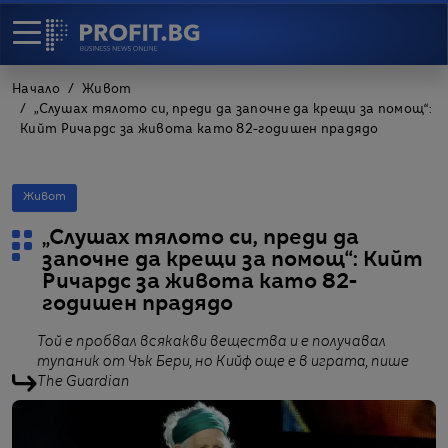
Начало
Живот
„Слушах тялото си, преди да започне да крещи за помощ“:
Кийт Ричардс за живота като 82-годишен прадядо
Живот
„Слушах тялото си, преди да
започне да крещи за помощ“: Кийт
Ричардс за живота като 82-
годишен прадядо
Той е пробвал всякакви вещества и е получавал
тупаник от Чък Бери, но Кийф още е в играта, пише
The Guardian