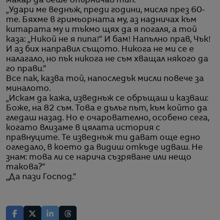
макар да беше опърничав тип.“
„Удари ме веднъж, преди години, мисля през 60-
те. Бяхме в гримьорната му, аз надничах към
китарата му и тъкмо щях да я погаля, а той
каза: „Никой не я пипа!“ И бам! Напълно прав, Чък!
И аз бих направил същото. Никога не ми се е
налагало, но пък никога не съм хващал някого да
го прави.“
Все пак, казва той, напоследък мисли повече за
миналото.
„Искам да кажа, изведнъж се обръщаш и казваш:
Боже, на 82 съм. Това е дълъг път, към който да
гледаш назад. Но е очарователно, особено сега,
когато влизаме в цялата история с
правнуците. Те изведнъж ти дават още едно
огледало, в което да видиш откъде идваш. Не
знам: това ли се нарича съзряване или нещо
такова?“
„Да пази Господ.“