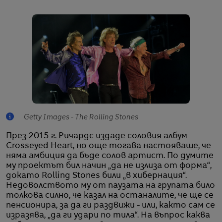
Getty Images - The Rolling Stones
През 2015 г. Ричардс издаде соловия албум
Crosseyed Heart, но още тогава настояваше, че
няма амбиция да бъде солов артист. По думите
му проектът бил начин „да не излиза от форма“,
докато Rolling Stones били „в хибернация“.
Недоволството му от паузата на групата било
толкова силно, че казал на останалите, че ще се
пенсионира, за да ги раздвижи - или, както сам се
изразява, „да ги удари по тила“. На въпрос каква