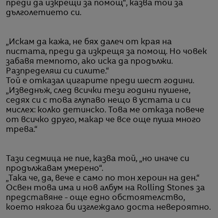
преди да изкрещи за помощ“, казва той за
дълголетието си.
„Искам да кажа, не бях далеч от края на
пистата, преди да изкрещя за помощ. Но човек
забавя темпото, ако иска да продължи.
Разпределяш си силите.“
Той е отказал цигарите преди шест години.
„Изведнъж, след всички тези години пушене,
седях си с това глупаво нещо в устата и си
мислех: колко детинско. Това ме отказа повече
от всичко друго, макар че все още пуша много
трева.“
Тази седмица не пие, казва той, „но иначе си
продължавам умерено“.
„Така че, да, вече е само по тон хероин на ден.“
Освен това има и нов албум на Rolling Stones за
представяне - още едно обстоятелство,
което някога би изглеждало доста невероятно.