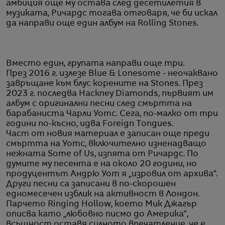
амбиция още му остава след десетилетия в
музиката, Ричардс тогава отговаря, че би искал
да направи още един албум на Rolling Stones.
Вместо един, групата направи още три.
През 2016 г. излезе Blue & Lonesome - неочаквано
завръщане към блус корените на Stones. През
2023 г. последва Hackney Diamonds, първият им
албум с оригинални песни след смъртта на
барабаниста Чарли Уотс. Сега, по-малко от три
години по-късно, идва Foreign Tongues.
Част от новия материал е записан още преди
смъртта на Уотс, включително изненадващо
нежната Some of Us, изпята от Ричардс. По
думите му песента е на около 20 години, но
продуцентът Андрю Уот я „изровил от архива“.
Други песни са записани в по-скорошен
едномесечен изблик на активност в Лондон.
Парчето Ringing Hollow, което Мик Джагър
описва като „любовно писмо до Америка“,
всъщност оставя силното впечатление, че е