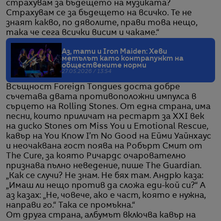
страхувам за бъдещето на музиката?
Страхувам се за бъдещето на всичко. Те не
знаят какво, по дяволите, прави това нещо,
така че сега всички висим и чакаме.“
Аз, тати и Iron Maiden: Хеви
метълът като контрапункт на
обществените норми
27.05.2026 / 13:54
Всъщност Foreign Tongues доста добре
съчетава двата противоположни импулса в
сърцето на Rolling Stones. От една страна, има
песни, които приличат на рестарт за XXI век
на диско Stones от Miss You и Emotional Rescue,
кавър на You Know I’m No Good на Ейми Уайнхаус
и неочаквана гост поява на Робърт Смит от
The Cure, за която Ричардс очарователно
признава пълно неведение, пише The Guardian.
„Как се случи? Не знам. Не бях там. Андрю каза:
„Имаш ли нещо против да сложа еди-кой си?“ А
аз казах: „Не, човече, ако е част, която е нужна,
направи го.“ Така се промъкна.“
От друга страна, албумът включва кавър на