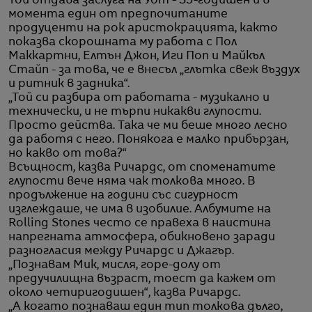
Той отдава заслуга на Уот - 35-годишен и в
момента един от предпочитаните
продуценти на рок аристокрацията, както
показва скорошната му работа с Пол
Маккартни, Елтън Джон, Иги Поп и Майкъл
Стайп - за това, че е внесъл „глътка свеж въздух
и ритник в задника“.
„Той си разбира от работата - музикално и
технически, и не търпи никакви глупости.
Просто действа. Така че ми беше много лесно
да работя с него. Понякога е малко прибързан,
но какво от това?“
Всъщност, казва Ричардс, от споменатите
глупости вече няма чак толкова много. В
продължение на години със сигурност
изглеждаше, че има в изобилие. Албумите на
Rolling Stones често се правеха в наистина
напрегната атмосфера, обикновено заради
разногласия между Ричардс и Джагър.
„Познавам Мик, мисля, горе-долу от
предучилищна възраст, тоест да кажем от
около четиригодишен“, казва Ричардс.
„А когато познаваш един тип толкова дълго,