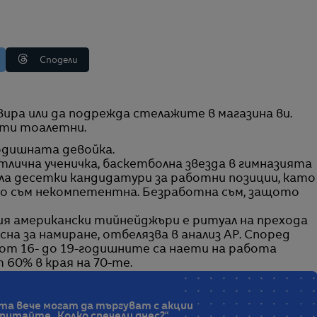
Сподели
сти тоалетни.
годишната девойка.
отлична ученичка, баскетболна звезда в гимназията
ла десетки кандидатури за работни позиции, като
то съм некомпетентна. Безработна съм, защото
я американски тийнейджъри е ритуал на прехода
сна за намиране, отбелязва в анализ AP. Според
от 16- до 19-годишните са наети на работа
 60% в края на 70-те.
та вече могат да търгуват с акции
 питайте „Колко спечели днес?“