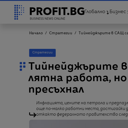
Глобално
Бизнес
Начало
Стратегии
Тийнейджърите в САЩ са
Стратегии
Тийнейджърите в
лятна работа, но
пресъхнал
Инфлацията, цените на петрола и предпаз
още по-малко работни места, достигайки д
откакто федералното правителство следи 