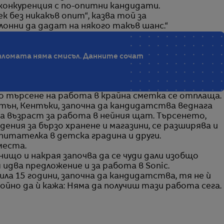
конкуренция с по-опитни кандидати.
к без никакъв опит“, казва той за
онни да дадат на някого такъв шанс.“
ипломата няма смисъл. Данните сочат
 търсене на работа в крайна сметка се отплаща.
тън, Кентъки, започна да кандидатства веднага
а възраст за работа в нейния щат. Търсенето,
ения за бързо хранене и магазини, се разширява и
зпитателка в детска градина и други.
места.
нищо и накрая започва да се чуди дали изобщо
 идва предложение и за работа в Sonic.
ла 15 години, започна да кандидатства, тя не ѝ
йно да ѝ кажа: Няма да получиш тази работа сега.