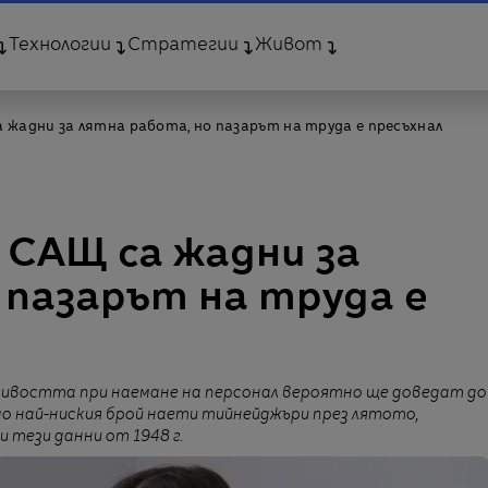
Технологии
Стратегии
Живот
 жадни за лятна работа, но пазарът на труда е пресъхнал
 САЩ са жадни за
 пазарът на труда е
ливостта при наемане на персонал вероятно ще доведат до
о най-ниския брой наети тийнейджъри през лятото,
тези данни от 1948 г.