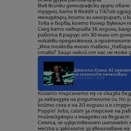
всяка друга расова група.
Във всички демографски групи обач
трудно, като в Reddit и TikTok из
мениджъри, които ги игнорират, и 
Това е борба, която Конър Вукелич п
След като навършва 16 години, кан
работа в радиус от 30 мили от дом
никакви предложения, а приятелите
„Има толкова много табели „Набирам
става? Защо никой от нас не може 
Дженсън Хуанг: AI прена
са големите печеливши
30.04.2026 / 10:59
Когато търсенето му се оказва бе
за лавандула на родителите си. Но
който сега е на 20 години и е студ
Poppin’ Jobs, сайт за търсене на р
тийнейджъри и младежи на възраст 
Смята, че изкуственият интелект
места и законите за увеличаване н