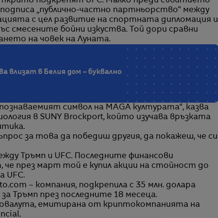
 открито подкрепят UFC. Малко преди събитието
подписа „публично-частно партньорство“ между
цията с цел развитие на спортната дипломация и
ъс смесените бойни изкуства. Той дори сравни
нето на човек на Луната.
а влизат в Белия дом – буквално
познаваемият символ на MAGA културата“, казва
иология в SUNY Brockport, който изучава връзката
итика.
прос за това да победиш другия, да покажеш, че си
жду Тръмп и UFC. Последните финансови
 че през март той е купил акции на стойност до
а UFC.
.com – компания, подкрепила с 35 млн. долара
за Тръмп през последните 18 месеца.
птовалута, емитирана от криптокомпанията на
cial.