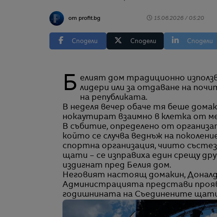
от profit.bg
15.06.2026 / 05:20
Сподели
Сподели
Сподели
Белият дом традиционно използва Южната поляна за посрещане на чуждестранни
лидери или за отдаване на почи
на републиката.
В неделя вечер обаче тя беше домак
нокаутират взаимно в клетка от м
В събитие, определено от организа
който се случва веднъж на поколение“
спортна организация, чиито състез
щати – се изправиха един срещу дру
издигнат пред Белия дом.
Неговият настоящ домакин, Доналд 
Администрацията представи прояв
годишнината на Съединените щати