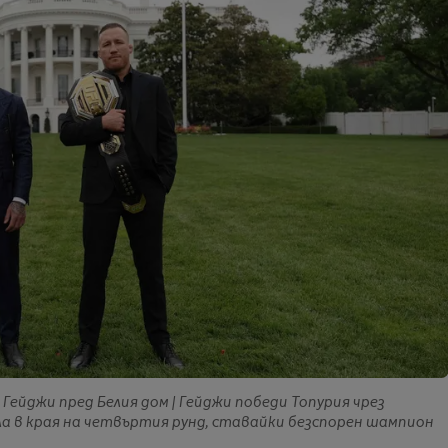
 Гейджи пред Белия дом | Гейджи победи Топурия чрез
а в края на четвъртия рунд, ставайки безспорен шампион