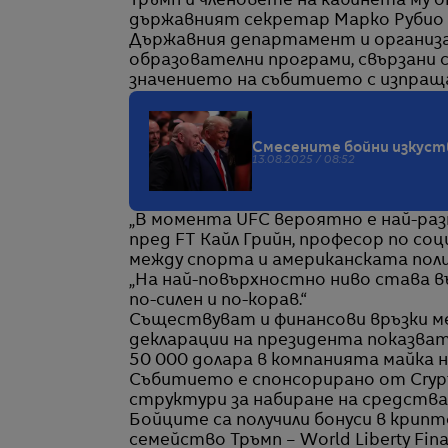
Тръмп и членовете на кабинета му
държавният секретар Марко Рубио 
Държавния департамент и организа
образователни програми, свързани с
значението на събитието с изпраща
Смесените бойни изкуств
13.08.2025 / 08:52
„В момента UFC вероятно е най-раз
пред FT Кайл Грийн, професор по соц
между спорта и американската пол
„На най-повърхностно ниво става въ
по-силен и по-корав.“
Съществуват и финансови връзки ме
декларации на президента показват,
50 000 долара в компанията майка н
Събитието е спонсорирано от Crypto
структури за набиране на средства 
Бойците са получили бонуси в кри
семейство Тръмп – World Liberty Finan