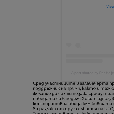
View
A post shared by Per Häl
Сред участниците в галавечерта пр
поддръжник на Тръмп, както и теж
желание да се състезава срещу тран
победата си в неделя Хокит използв
конспиративна обида към бившата 
За разлика от други събития на UFC