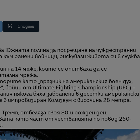
Сподели
т към ранени войници, рискували живота си в служб
ин на 14 мъже, които се опитваха да се
етална мрежа.
торите като „празник на американския боен дух,
, бойци от Ultimate Fighting Championship (UFC) –
ания някога бяха забранени в десетки американски
г в импровизиран Колизеум с височина 28 метра,
Тръмп, отбеляза своя 80-и рожден ден.
ата като част от честванията по повод 250-
.