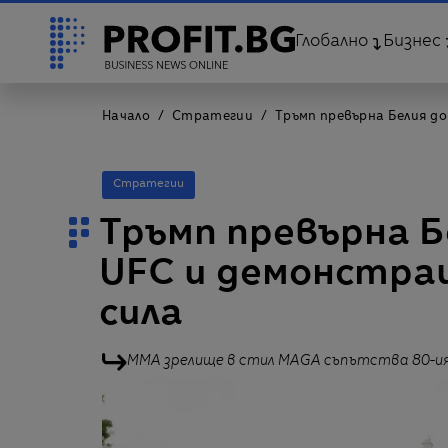
Глобално
Бизнес
Начало
Стратегии
Тръмп превърна Белия до
Стратегии
Тръмп превърна Б
UFC и демонстра
сила
ММА зрелище в стил MAGA съпътства 80-ия