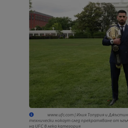
www.ufc.com | Илия Топурия и Джъстин
технически нокаут след прекратяване от ъгъл
на UFC в лека категория