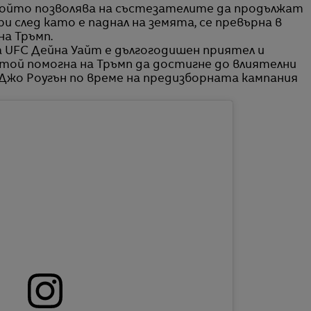
който позволява на състезателите да продължат
и след като е паднал на земята, се превърна в
а Тръмп.
 UFC Дейна Уайт е дългогодишен приятел и
той помогна на Тръмп да достигне до влиятелни
Джо Роугън по време на предизборната кампания