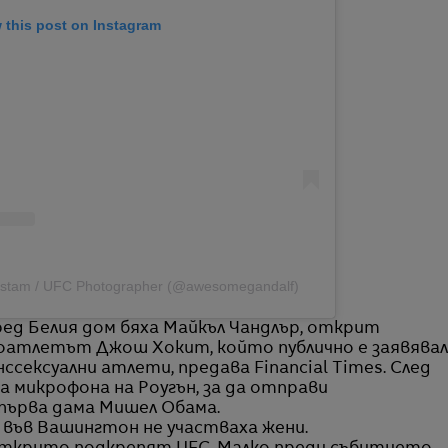
 this post on Instagram
jestam / UFC Photographer (@awesomegandalf)
ед Белия дом бяха Майкъл Чандлър, открит
коатлетът Джош Хокит, който публично е заявявал
ссексуални атлети, предава Financial Times. След
а микрофона на Роугън, за да отправи
първа дама Мишел Обама.
, във Вашингтон не участваха жени.