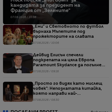
Мъск поиска „shut down” за
кандидата за президент на
Франция от „Зелените“
07.08.2026 / 10:38
„Еми“ и Световното по футбол
върнаха Мъпетите под
прожекторите на славата
07.08.2026 / 10:06
Дейвид Елисън спечели
подкрепата на цяла Европа
Paramount Skydance да погълне
WBD
07.08.2026 / 09:16
„Просто го видях като мислещ
човек“: Непознатата китайка,
която направи най-
коментираното интервю с
07.08.2026 / 08:30
Кристофър Нолан