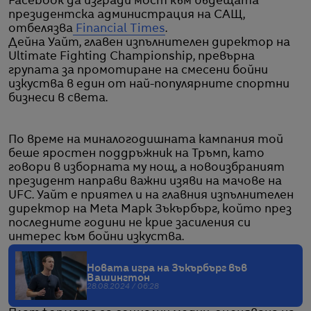
Facebook да изгради мост към бъдещата
президентска администрация на САЩ,
отбелязва
Financial Times
.
Дейна Уайт, главен изпълнителен директор на
Ultimate Fighting Championship, превърна
групата за промотиране на смесени бойни
изкуства в един от най-популярните спортни
бизнеси в света.
По време на миналогодишната кампания той
беше яростен поддръжник на Тръмп, като
говори в изборната му нощ, а новоизбраният
президент направи важни изяви на мачове на
UFC. Уайт е приятел и на главния изпълнителен
директор на Meta Марк Зъкърбърг, който през
последните години не крие засиления си
интерес към бойни изкуства.
Новата игра на Зъкърбърг във
Вашингтон
28.08.2024 / 06:28