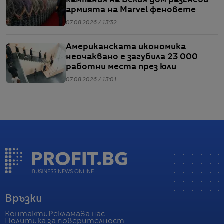
кампания на Белия дом разгневи
армията на Marvel феновете
07.08.2026 / 13:32
Американската икономика
неочаквано е загубила 23 000
работни места през юли
07.08.2026 / 13:01
Връзки
Контакти
Реклама
За нас
Политика за поверителност