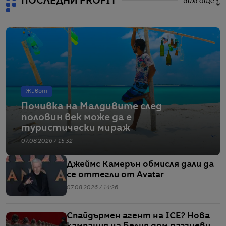
ПОСЛЕДНИ PROFIT
виж още
Живот
Почивка на Малдивите след
половин век може да е
туристически мираж
07.08.2026 / 15:32
Джеймс Камерън обмисля дали да
се оттегли от Avatar
07.08.2026 / 14:26
Спайдърмен агент на ICE? Нова