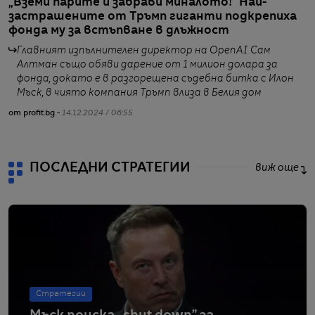
„Вземи парите и забрави миналото!“ Най-
Т
застрашените от Тръмп гиганти подкрепиха
Ф
фонда му за встъпване в длъжност
Главният изпълнителен директор на OpenAI Сам
Алтман също обяви дарение от 1 милион долара за
фонда, докато е в разгорещена съдебна битка с Илон
от
Мъск, в чиято компания Тръмп влиза в Белия дом
от profit.bg -
14.12.2024 / 06:55
ПОСЛЕДНИ СТРАТЕГИИ
виж още
Стратегии