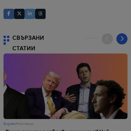
СВЪРЗАНИ
СТАТИИ
Бизнес
/
Компании
С