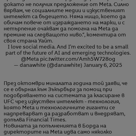
докато не получих предложение от Meta. Силно
вярвам, че социалните медии и изкуственият
интелект са бъдещето. Няма нищо, което да
обичам повече от изграждането на марки, и с
нетърпение очаквам да помогна на Meta да
премине на следващото ниво.“, коментира от
своя страна Уайт.
I love social media. And I’m excited to be a small
part of the future of AI and emerging technologies.
@Meta
pic.twitter.com/Amh5W728og
— danawhite (@danawhite)
January 6, 2025
През октомври миналата година той заяви, че
се е обърнал към Зъкърбърг за помощ при
подобряването на системата за класиране в
UFC чрез изкуствен интелект - технология,
която Meta и технологичните гиганти се
надпреварват да разработват и внедряват,
допълва Financial Times.
Новината за попълненията в Борда на
директорите на Meta идва само няколко