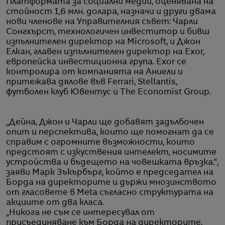
Платформата за социални медии, оценявана на
стойност 1,6 млн. долара, назначи и други двама
нови членове на Управителния съвет: Чарли
Сонгхърст, технологичен инвеститор и бивш
изпълнителен директор на Microsoft, и Джон
Елкан, главен изпълнителен директор на Exor,
европейска инвестиционна група. Exor се
контролира от компанията на Аниели и
притежава дялове във Ferrari, Stellantis,
футболен клуб Ювентус и The Economist Group.
„Дейна, Джон и Чарли ще добавят задълбочен
опит и перспектива, които ще помогнат да се
справим с огромните възможности, които
предстоят с изкуствения интелект, носимите
устройства и бъдещето на човешката връзка.“,
заяви Марк Зъкърбърг, който е председател на
Борда на директорите и държи мнозинството
от гласовете в Meta съгласно структурата на
акциите от два класа.
„Никога не съм се интересувал от
присъединяване към Борда на директорите,