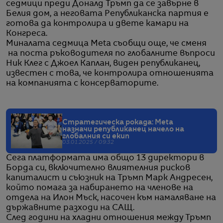
седмици преди Доналд Тръмп да се завърне в
Белия дом, а неговата Републиканска партия е
готова да контролира и двете камари на
Конгреса.
Миналата седмица Meta съобщи още, че сменя
на поста ръководителя по глобалните въпроси
Ник Клег с Джоел Каплан, виден републиканец,
известен с това, че контролира отношенията
на компанията с консерваторите.
Стратегическа рокада: Meta
назначи републиканец начело на
глобалния си екип
03.01.2025 / 09:32
Сега платформата има общо 13 директори в
Борда си, включително влиятелния рисков
капиталист и съюзник на Тръмп Марк Андресен,
който помага за набирането на членове на
отдела на Илон Мъск, насочен към намаляване на
държавните разходи на САЩ.
След години на хладни отношения между Тръмп