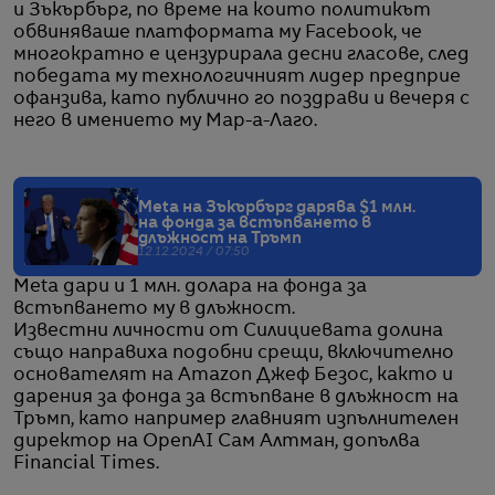
и Зъкърбърг, по време на които политикът
обвиняваше платформата му Facebook, че
многократно е цензурирала десни гласове, след
победата му технологичният лидер предприе
офанзива, като публично го поздрави и вечеря с
него в имението му Мар-а-Лаго.
Meta на Зъкърбърг дарява $1 млн.
на фонда за встъпването в
длъжност на Тръмп
12.12.2024 / 07:50
Meta дари и 1 млн. долара на фонда за
встъпването му в длъжност.
Известни личности от Силициевата долина
също направиха подобни срещи, включително
основателят на Amazon Джеф Безос, както и
дарения за фонда за встъпване в длъжност на
Тръмп, като например главният изпълнителен
директор на OpenAI Сам Алтман, допълва
Financial Times.