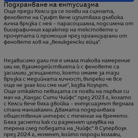
Подхранване на ентусиазма
Още преди Келси да се появи на сцената,
феновете на Суифт вече изпитваха дълбока
лична връзка с нея – парасоциална, подсилена от
биографичния характер на текстовете и
прочутата ѝ промоция чрез организирани от
феновете лов на „великденски яйца“.
Независимо дали тя е имала такова намерение
или не, взаимодействията ѝ с феновете са
засилили „усещането, което имаме за тази
връзка с медийната личност, въпреки че все
още не знае кои сме ние“, казва Коуърт.
Още откакто певицата се появи на първия си
мач на „Канзас Сити Чийфс“ през 2023 г., когато
с Келси вече бяха двойка – ентусиазмът веднага
стана маниакален. Двамата подхранваха
обществения интерес с течение на времето.
Бяха заснети как си разменят целувка на
терена след победата на „Чийфс“ в Супербоул
през 2024 г., момент, който породи колажи,