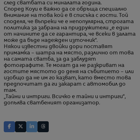
след сватбата си миналата година.
Според Коуи е важно да се обръща специално
внимание на това кой е в списъка с гости. Той
споделя, че въпреки че е непопулярна, строгата
политика за забрана на придружители „е един
от начините да се гарантира, че всеки в залата
може да бъде надежден източник“.
Някои известни двойки дори поставят
примамка – шатра на място, различно от това
на самата сватба, за да заблудят
фотографите. Те могат да не разкриват на
гостите мястото до деня на събитието – или
изобщо да не им го казват, като вместо това
предпочитат да ги закарат с автомобил до
там.
„Тайни и интриги. Всичко е тайни и интриги“,
допълва сватбеният организатор.