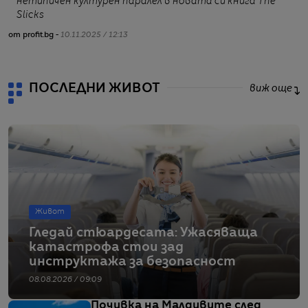
нетипичен културен паралел в новата си книга The
Slicks
от profit.bg -
10.11.2025 / 12:13
от
ПОСЛЕДНИ ЖИВОТ
виж още
Живот
Гледай стюардесата: Ужасяваща
катастрофа стои зад
инструктажа за безопасност
08.08.2026 / 09:09
Почивка на Малдивите след