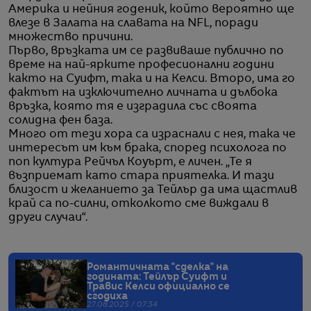
Америка и нейния годеник, който вероятно ще
влезе в Залата на славата на NFL, поради
множество причини.
Първо, връзката им се развиваше публично по
време на най-ярките професионални години
както на Суифт, така и на Келси. Второ, има го
фактът на изключително личната и дълбока
връзка, която тя е изградила със своята
солидна фен база.
Много от тези хора са израснали с нея, така че
интересът им към брака, според психолога по
поп култура Рейчъл Коуърт, е личен. „Те я
възприемат като стара приятелка. И тази
близост и желанието за Тейлър да има щастлив
край са по-силни, отколкото сме виждали в
други случаи“.
Романтичната "сделка" на
годината: Тейлър Суифт и
Травис Келси официално се
сгодиха
27.08.2025 / 07:34