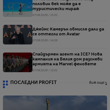
половин век може да е
туристически мираж
07.08.2026 / 15:32
Джеймс Камерън обмисля дали да
се оттегли от Avatar
07.08.2026 / 14:26
Спайдърмен агент на ICE? Нова
кампания на Белия дом разгневи
армията на Marvel феновете
07.08.2026 / 13:32
ПОСЛЕДНИ PROFIT
виж още