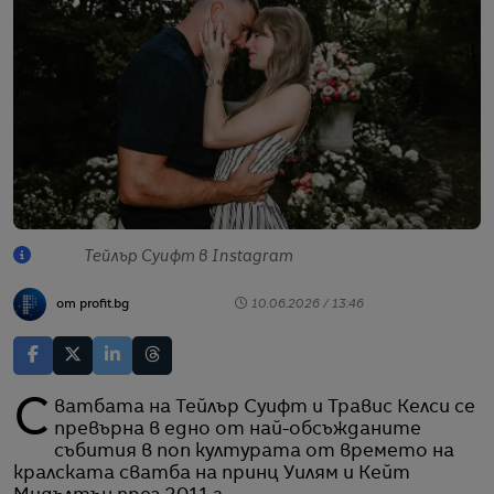
Тейлър Суифт в Instagram
от profit.bg
10.06.2026 / 13:46
Сватбата на Тейлър Суифт и Травис Келси се
превърна в едно от най-обсъжданите
събития в поп културата от времето на
кралската сватба на принц Уилям и Кейт