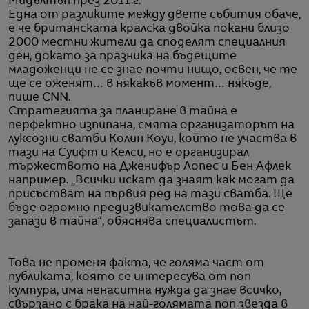
Мидълтън през 2011 г.
Една от разликите между двете събития обаче,
е че британската кралска двойка покани близо
2000 местни жители да споделят специалния
ден, докато за празника на бъдещите
младоженци не се знае почти нищо, освен, чe те
ще се оженят… в някакъв момент… някъде,
пише CNN.
Стратегията за планиране в тайна е
перфектно изпипана, смята организаторът на
луксозни сватби Колин Коуи, който не участва в
тази на Суифт и Келси, но е организирал
тържеството на Дженифър Лопес и Бен Афлек
например. „Всички искат да знаят как могат да
присъстват на първия ред на тази сватба. Ще
бъде огромно предизвикателство това да се
запази в тайна“, обяснява специалистът.
Това не променя факта, че голяма част от
публиката, която се интересува от поп
култура, има ненаситна нужда да знае всичко,
свързано с брака на най-голямата поп звезда в