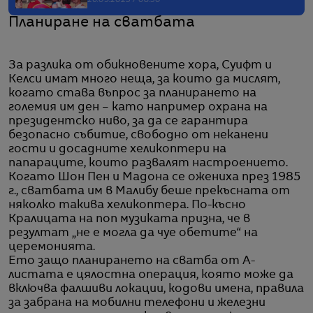
26.09.2023 / 08:50
Планиране на сватбата
За разлика от обикновените хора, Суифт и
Келси имат много неща, за които да мислят,
когато става въпрос за планирането на
големия им ден – като например охрана на
президентско ниво, за да се гарантира
безопасно събитие, свободно от неканени
гости и досадните хеликоптери на
папараците, които развалят настроението.
Когато Шон Пен и Мадона се ожениха през 1985
г., сватбата им в Малибу беше прекъсната от
няколко такива хеликоптера. По-късно
Кралицата на поп музиката призна, че в
резултат „не е могла да чуе обетите“ на
церемонията.
Ето защо планирането на сватба от А-
листата е цялостна операция, която може да
включва фалшиви локации, кодови имена, правила
за забрана на мобилни телефони и железни