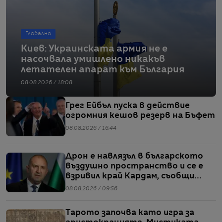
Глобално
Киев: Украинската армия не е
насочвала умишлено никакъв
летателен апарат към България
08.08.2026 / 18:08
Грег Ейбъл пуска в действие
огромния кешов резерв на Бъфет
08.08.2026 / 16:44
Дрон е навлязъл в българското
въздушно пространство и се е
взривил край Кардам, съобщи
Радев
08.08.2026 / 09:56
Тарото започва като игра за