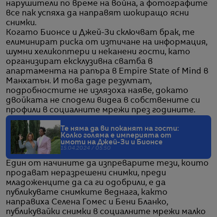
нарушители по време на война, а фотографите
все пак успяха да направят шокиращо ясни
снимки.
Когато Бионсе и Джей-Зи сключват брак, те
елиминират риска от изтичане на информация,
шумни хеликоптери и неканени гости, като
организират ексклузивна сватба в
апартамента на рапъра в Empire State of Mind в
Манхатън. И това даде резултат,
подробностите не излязоха наяве, докато
двойката не сподели видеа в собствените си
профили в социалните мрежи през годините.
Те няма да ви поканят на гости:
Колко голяма е империята от
имоти на Джей-Зи и Бионсе
15.04.2024 / 05:50
Един от начините да изпреварите тези, които
продават неразрешени снимки, преди
младоженците да са ги одобрили, е да
публикувате снимките веднага, както
направиха Селена Гомес и Бени Бланко,
публикувайки снимки в социалните мрежи малко