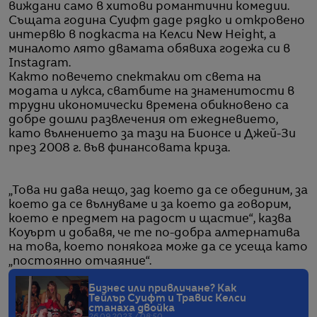
виждани само в хитови романтични комедии.
Същата година Суифт даде рядко и откровено
интервю в подкаста на Келси New Height, а
миналото лято двамата обявиха годежа си в
Instagram.
Както повечето спектакли от света на
модата и лукса, сватбите на знаменитости в
трудни икономически времена обикновено са
добре дошли развлечения от ежедневието,
като вълнението за тази на Бионсе и Джей-Зи
през 2008 г. във финансовата криза.
„Това ни дава нещо, зад което да се обединим, за
което да се вълнуваме и за което да говорим,
което е предмет на радост и щастие“, казва
Коуърт и добавя, че те по-добра алтернатива
на това, което понякога може да се усеща като
„постоянно отчаяние“.
Бизнес или привличане? Как
Тейлър Суифт и Травис Келси
станаха двойка