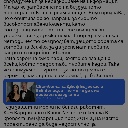
споразумения за неразкриване на информация.
Макар че затварянето на въздушното
пространство не е реална опция, Коуи признава,
че е опитвал да го направи за своите
високопоставени клиенти, като
координацията с местните полицейски
управления е задължителна. Според него тези
методи често се използват, защото хората са
готови на всичко, за да заснемат първите
кадри от подобно събитие.
„Има огромна сума пари, която се плаща на
всеки, който предостави първите кадри. Така
че стимулът е огромен, защото целта е
огромна, наградата е огромна“, добавя той.
Сватбата на Джеф Безос ще е
във Венеция - но може да има
проблем с гледката
28.03.2025 / 14:40
Тези защитни мерки не винаги работят.
Ким Кардашиан и Кание Уест се ожениха в
крепост във Флоренция през 2014 г., на място,
проектирано да бъде недостъпно за