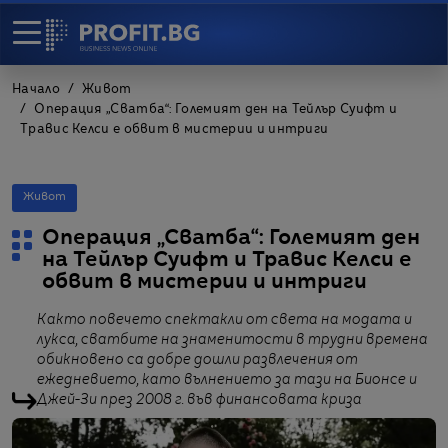
Начало
Живот
Операция „Сватба“: Големият ден на Тейлър Суифт и
Травис Келси е обвит в мистерии и интриги
Живот
Операция „Сватба“: Големият ден
на Тейлър Суифт и Травис Келси е
обвит в мистерии и интриги
Както повечето спектакли от света на модата и
лукса, сватбите на знаменитости в трудни времена
обикновено са добре дошли развлечения от
ежедневието, като вълнението за тази на Бионсе и
Джей-Зи през 2008 г. във финансовата криза