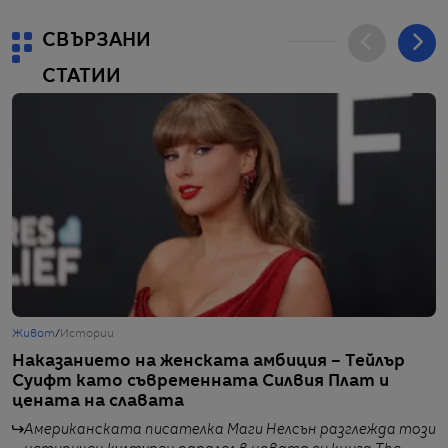
СВЪРЗАНИ
СТАТИИ
Живот
/
Истории
Ж
Наказанието на женската амбиция – Тейлър
С
Суифт като съвременната Силвия Плат и
К
цената на славата
Американската писателка Маги Нелсън разглежда този