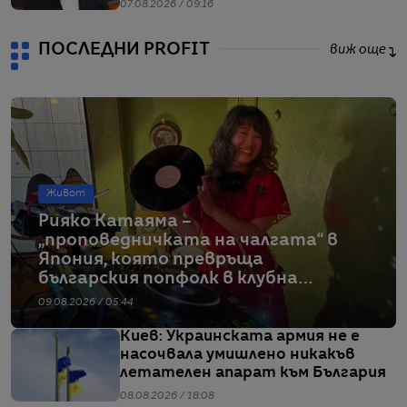
07.08.2026 / 09:16
ПОСЛЕДНИ PROFIT
виж още
Живот
Рияко Катаяма –
„проповедничката на чалгата“ в
Япония, която превръща
българския попфолк в клубна
екзотика
09.08.2026 / 05:44
Киев: Украинската армия не е
насочвала умишлено никакъв
летателен апарат към България
08.08.2026 / 18:08