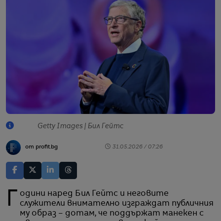
Getty Images | Бил Гейтс
от profit.bg
31.05.2026 / 07:26
Години наред Бил Гейтс и неговите
служители внимателно изграждат публичния
му образ – дотам, че поддържат манекен с