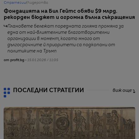
Стратегии
/
Лидерство
С
Фондацията на Бил Гейтс обяви $9 млрд.
Я
рекорден бюджет и огромна вълна съкращения
М
Плановете бележат поредната голяма промяна за
една от най-влиятелните благотворителни
организации в момент, когато много от
дългосрочните й приоритети са подкопани от
от
политиките на Тръмп
от profit.bg -
15.01.2026 / 11:05
ПОСЛЕДНИ СТРАТЕГИИ
виж още