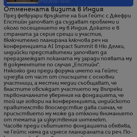
07.02.2026 / 10:52
Отменената визита в Индия
През февруари връзките на Бил Гейтс с Джефри
Епстийн започват да създават проблеми и
около посещението му в Индия. Докато е в
страната за серия срещи и участия,
включително планирана ключова реч на
конференцията AI Impact Summit в Ню Делхи,
индийски представители започват да
преразглеждат поканата му заради появата му
в документите по случая „Епстийн“.
Няколко дни преди форума името на Гейтс
изчезва от част от списъците с основни
участници, а местни медии съобщават, че
властите обсъждат участието му. Въпреки
първоначалните уверения на фондацията, че
той ще говори на конференцията, индийското
правителство впоследствие дава сигнал, че
присъствието му може да отклони вниманието
от темата за изкуствения интелект.
Часове преди събитието фондацията обявява,
че Гейтс няма да изнесе планираната си реч. По-