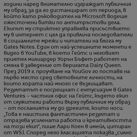
години наред внимателно изграждат публичния
му образ, за да го дистанцират от периода, в
който като ръководител на Microsoft водеше
ожесточени битки по антитръстови дела.
Екипът му стриктно управлява присъствието
му в интернет с цел да привлича последователи
в социалните мрежи и читатели на блога му
Gates Notes. Един от най-успешните моменти е
видео в YouTube, в което Гейтс и неговият
приятел милиардер Уорън Бъфет работят на
смяна в заведение от веригата Dairy Queen.
През 2019 г. проучване на YouGov го поставя на
първо място сред световните личности, на
които хората най-много се възхищават.
Резултатът е посрещнат с ентусиазъм в Gates
Ventures – частния офис на Гейтс, където екип
от служители работи върху публичния му образ
– от посланията му до дрехите, които носи.
„Това е наистина фантастичен резултат и
отразява усилената работа и креативността
на този екип“, пише Лари Коен в имейл, цитиран
от WSJ. Според него класацията показва „силно