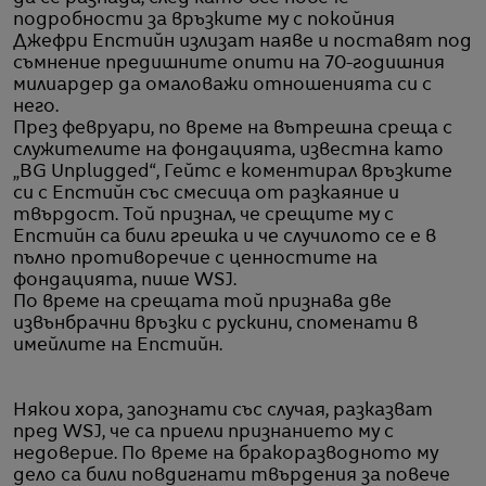
подробности за връзките му с покойния
Джефри Епстийн излизат наяве и поставят под
съмнение предишните опити на 70-годишния
милиардер да омаловажи отношенията си с
него.
През февруари, по време на вътрешна среща с
служителите на фондацията, известна като
„BG Unplugged“, Гейтс e коментирал връзките
си с Епстийн със смесица от разкаяние и
твърдост. Той признал, че срещите му с
Епстийн са били грешка и че случилото се е в
пълно противоречие с ценностите на
фондацията, пише WSJ.
По време на срещата той признава две
извънбрачни връзки с рускини, споменати в
имейлите на Епстийн.
Някои хора, запознати със случая, разказват
пред WSJ, че са приели признанието му с
недоверие. По време на бракоразводното му
дело са били повдигнати твърдения за повече