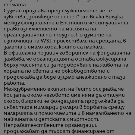
темата.
Сузман признава пред служителите, че се
чувства „донякъде опетнен“ от всяка връзка
между фондацията и Епстийн и че ситуацията
прави изпълнението на мисията на
организацията по-трудно. По думите на
източници на WSJ, присъствали на срещата, в
залата е имало хора, които са плакали.
В официална позиция говорител на фондацията
заявява, че организацията остава фокусирана
върху мисията си за подобряване на живота на
хората по света и че ръководството ѝ
продължава да бъде изцяло ангажирано с тази
работа.
Междувременно екипът на Гейтс осъзнава, че
кризата около неговото име няма да отшуми
скоро, въпреки че фондацията продължава да
инвестира милиарди долари в борбата срещу
маларията и полиомиелита и в намаляването на
майчината и детската смъртност.
Неправителствените организации
продължават да търсят финансиране от