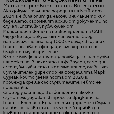
Публикуването на документите на
Министерството на правосъдието
Ако документалната поредица на Netflix от
2024 г. е била опит да насочи вниманието към
бъдещето, огромният архив от документи по
случая „Епстийн“, публикуван от
Министерството на правосъдието на САЩ,
бързо връща фокуса към миналото. Сред
материалите има над 1000 имейла, свързани с
Гейтс, неговата фондация или хора от най-
близкото му обкръжение.
Вътре във фондацията започва да се натрупва
напрежение. В началото на февруари, само дни
след публикуването на документите, главният
изпълнителен директор на фондацията Марк
Сузман, който заема поста от 2020 г.,
провежда среща със служителите. Гейтс не
присъства.
Според участници в събитието няколко
служители задават въпроси за връзките на
Гейтс с Епстийн. Една от тях дори моли Сузман
да обясни какво тя и колегите ѝ трябва да
казват на партньорите на фондацията по