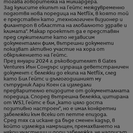
тогава говорителка на милиардера.
Зад кулисите екипът на Гейтс междувременно
подготвя нова поредица на Netflix, в която той
е представен като „технологичен визионер и
филантроп в областта на глобалното здраве и
климата“. Макар проектът да е представян
пред служителите като независим
документален филм, вътрешни документи
показват активно участие на хора от
обкръжението на Гейтс.
През януари 2024 г. ръководителят в Gates
Ventures Иън Сондърс изпраща деветстраничен
документ с бележки до екипа на Netflix, след
като Бил Гейтс и дългогодишният му
сътрудник Лари Коен са изгледали
предварително епизодите от документалната
поредица. Според вътрешна бележка, цитирана
от WSJ, Гейтс е бил „като цяло доста
позитивно настроен“, но е имал конкретни
забележки към всеки от петте епизода.
Сред тях са искане да бъде сменен кадър, в
който изглежда намръщен, премахването на
някои участници и дори забележка, че надписът