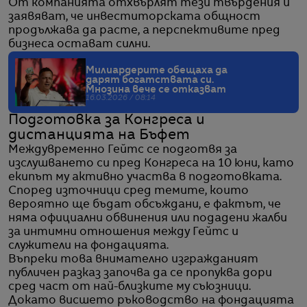
От компанията отхвърлят тези твърдения и
заявяват, че инвеститорската общност
продължава да расте, а перспективите пред
бизнеса остават силни.
Милиардерите обещаха да
дарят богатствата си.
Мнозина вече се отказват
16.03.2026 / 08:14
Подготовка за Конгреса и
дистанцията на Бъфет
Междувременно Гейтс се подготвя за
изслушването си пред Конгреса на 10 юни, като
екипът му активно участва в подготовката.
Според източници сред темите, които
вероятно ще бъдат обсъждани, е фактът, че
няма официални обвинения или подадени жалби
за интимни отношения между Гейтс и
служители на фондацията.
Въпреки това внимателно изгражданият
публичен разказ започва да се пропуква дори
сред част от най-близките му съюзници.
Докато висшето ръководство на фондацията