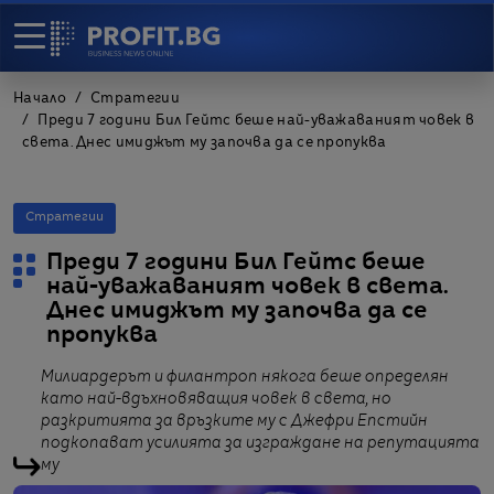
Начало
Стратегии
Преди 7 години Бил Гейтс беше най-уважаваният човек в
света. Днес имиджът му започва да се пропуква
Стратегии
Преди 7 години Бил Гейтс беше
най-уважаваният човек в света.
Днес имиджът му започва да се
пропуква
Милиардерът и филантроп някога беше определян
като най-вдъхновяващия човек в света, но
разкритията за връзките му с Джефри Епстийн
подкопават усилията за изграждане на репутацията
му