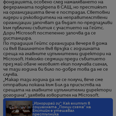
фондацията, особено след намаляването на
федералната подкрепа в САЩ, но престижът
на организацията вече е пострадал. Световни
лидери и ръководители на неправителствени
организации започват да бъдат по-предпазливи
към публични събития с участието на Гейтс.
Дори Microsoft постепенно започва да се
дистанцира.
По традиция Гейтс организира вечеря в дома
си във Вашингтон във връзка с годишната
среща на главните изпълнителни директори на
Microsoft. Няколко седмици преди събитието
през май обаче неговият екип получава сигнал,
че тази година би било по-добре това да не се
случва.
„Макар тази година да не се получи, вече сме
отправили покана към Бил да присъства на
срещата на главните изпълнителни директори
догодина“, заявява говорител на Microsoft.
„Игнорирай ги“: Как елитът в
социалната „Понци схема“ на
Епстийн е утешавал
престъпника