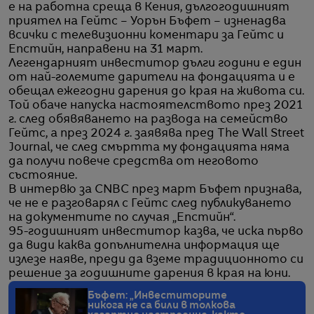
е на работна среща в Кения, дългогодишният
приятел на Гейтс – Уорън Бъфет – изненадва
всички с телевизионни коментари за Гейтс и
Епстийн, направени на 31 март.
Легендарният инвеститор дълги години е един
от най-големите дарители на фондацията и е
обещал ежегодни дарения до края на живота си.
Той обаче напуска настоятелството през 2021
г. след обявяването на развода на семейство
Гейтс, а през 2024 г. заявява пред The Wall Street
Journal, че след смъртта му фондацията няма
да получи повече средства от неговото
състояние.
В интервю за CNBC през март Бъфет признава,
че не е разговарял с Гейтс след публикуването
на документите по случая „Епстийн“.
95-годишният инвеститор казва, че иска първо
да види каква допълнителна информация ще
излезе наяве, преди да вземе традиционното си
решение за годишните дарения в края на юни.
Бъфет: „Инвеститорите
никога не са били в толкова