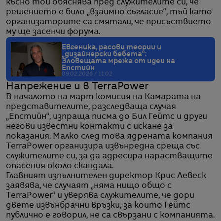
късно той обяснява пред служителите си, че
решението е било „взаимно съгласие“, тъй като
организаторите са смятали, че присъствието
му ще засенчи форума.
Евгеника, расови теории и
„дизайнерски бебета“:
Зловещата мрежа от идеи на
Епстийн
09.02.2026 / 11:02
Напрежение и в TerraPower
В началото на март комисия на Камарата на
представителите, разследваща случая
„Епстийн“, изпраща писма до Бил Гейтс и други
негови известни контакти с искане за
показания. Малко след това ядрената компания
TerraPower организира извънредна среща със
служителите си, за да адресира нарастващите
опасения около скандала.
Главният изпълнителен директор Крис Левеск
заявява, че случаят „няма нищо общо с
TerraPower“ и уверява служителите, че дори
двете извънбрачни връзки, за които Гейтс
публично е говорил, не са свързани с компанията.