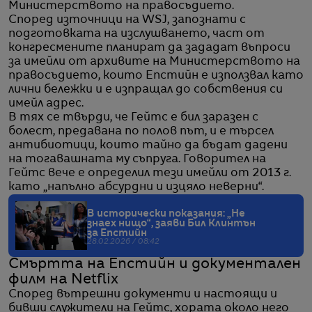
Министерството на правосъдието.
Според източници на WSJ, запознати с
подготовката на изслушването, част от
конгресмените планират да зададат въпроси
за имейли от архивите на Министерството на
правосъдието, които Епстийн е използвал като
лични бележки и е изпращал до собствения си
имейл адрес.
В тях се твърди, че Гейтс е бил заразен с
болест, предавана по полов път, и е търсел
антибиотици, които тайно да бъдат дадени
на тогавашната му съпруга. Говорител на
Гейтс вече е определил тези имейли от 2013 г.
като „напълно абсурдни и изцяло неверни“.
В исторически показания: „Не
знаех нищо“, заяви Бил Клинтън
за Епстийн
28.02.2026 / 08:42
Смъртта на Епстийн и документален
филм на Netflix
Според вътрешни документи и настоящи и
бивши служители на Гейтс, хората около него