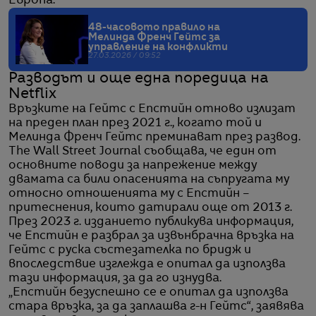
Европа.
48-часовото правило на
Мелинда Френч Гейтс за
управление на конфликти
27.03.2026 / 09:52
Разводът и още една поредица на
Netflix
Връзките на Гейтс с Епстийн отново излизат
на преден план през 2021 г., когато той и
Мелинда Френч Гейтс преминават през развод.
The Wall Street Journal съобщава, че един от
основните поводи за напрежение между
двамата са били опасенията на съпругата му
относно отношенията му с Епстийн –
притеснения, които датирали още от 2013 г.
През 2023 г. изданието публикува информация,
че Епстийн е разбрал за извънбрачна връзка на
Гейтс с руска състезателка по бридж и
впоследствие изглежда е опитал да използва
тази информация, за да го изнудва.
„Епстийн безуспешно се е опитал да използва
стара връзка, за да заплашва г-н Гейтс“, заявява