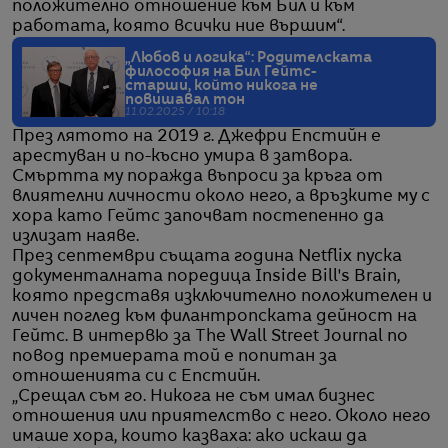
положително отношение към Бил и към
работата, която всички ние вършим“.
„Любов и логика“: Родителската
философия на Бил Гейтс-
старши, който никога не
повишавал тон
11.02.2025 / 10:18
През лятото на 2019 г. Джефри Епстийн е
арестуван и по-късно умира в затвора.
Смъртта му поражда въпроси за кръга от
влиятелни личности около него, а връзките му с
хора като Гейтс започват постепенно да
излизат наяве.
През септември същата година Netflix пуска
документалната поредица Inside Bill's Brain,
която представя изключително положителен и
личен поглед към филантропската дейност на
Гейтс. В интервю за The Wall Street Journal по
повод премиерата той е попитан за
отношенията си с Епстийн.
„Срещал съм го. Никога не съм имал бизнес
отношения или приятелство с него. Около него
имаше хора, които казваха: ако искаш да