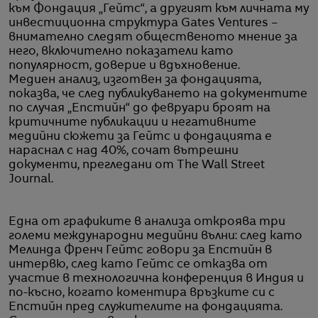
към Фондация „Гейтс“, а другият към личната му
инвестиционна структура Gates Ventures –
внимателно следят общественото мнение за
него, включително показатели като
популярност, доверие и вдъхновение.
Медиен анализ, изготвен за фондацията,
показва, че след публикуването на документите
по случая „Епстийн“ до февруари броят на
критичните публикации и негативните
медийни сюжети за Гейтс и фондацията е
нараснал с над 40%, сочат вътрешни
документи, прегледани от The Wall Street
Journal.
Една от графиките в анализа откроява три
големи международни медийни вълни: след като
Мелинда Френч Гейтс говори за Епстийн в
интервю, след като Гейтс се отказва от
участие в технологична конференция в Индия и
по-късно, когато коментира връзките си с
Епстийн пред служителите на фондацията.