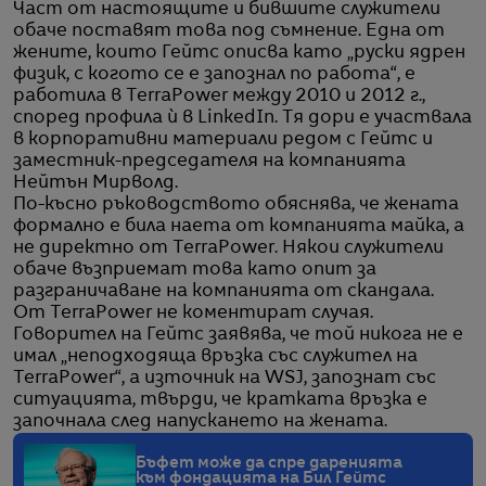
Част от настоящите и бившите служители
обаче поставят това под съмнение. Една от
жените, които Гейтс описва като „руски ядрен
физик, с когото се е запознал по работа“, е
работила в TerraPower между 2010 и 2012 г.,
според профила ѝ в LinkedIn. Тя дори е участвала
в корпоративни материали редом с Гейтс и
заместник-председателя на компанията
Нейтън Мирволд.
По-късно ръководството обяснява, че жената
формално е била наета от компанията майка, а
не директно от TerraPower. Някои служители
обаче възприемат това като опит за
разграничаване на компанията от скандала.
От TerraPower не коментират случая.
Говорител на Гейтс заявява, че той никога не е
имал „неподходяща връзка със служител на
TerraPower“, а източник на WSJ, запознат със
ситуацията, твърди, че кратката връзка е
започнала след напускането на жената.
Бъфет може да спре даренията
към фондацията на Бил Гейтс