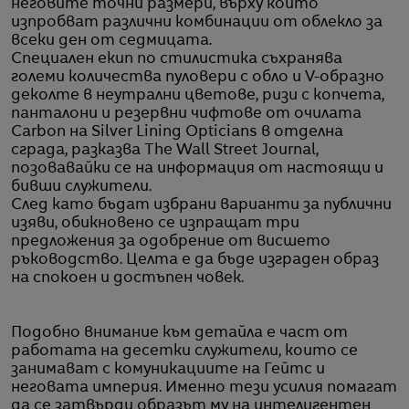
неговите точни размери, върху който
изпробват различни комбинации от облекло за
всеки ден от седмицата.
Специален екип по стилистика съхранява
големи количества пуловери с обло и V-образно
деколте в неутрални цветове, ризи с копчета,
панталони и резервни чифтове от очилата
Carbon на Silver Lining Opticians в отделна
сграда, разказва The Wall Street Journal,
позовавайки се на информация от настоящи и
бивши служители.
След като бъдат избрани варианти за публични
изяви, обикновено се изпращат три
предложения за одобрение от висшето
ръководство. Целта е да бъде изграден образ
на спокоен и достъпен човек.
Подобно внимание към детайла е част от
работата на десетки служители, които се
занимават с комуникациите на Гейтс и
неговата империя. Именно тези усилия помагат
да се затвърди образът му на интелигентен