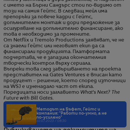
с името на Бърни Сандърс стои по-видимо от
този на самия Гейтс. В следващ мейл има
препоръки за повече кадри с Гейтс,
допълнителен монтаж и дори предложение за
осигуряване на допълнително финансиране, ако
това е необходимо за промените.
От Netflix и Tremolo Productions заявяват, че не
са знаели Гейтс или неговият екип да са
финансирали продукцията. Платформата
подчертава, че е запазила окончателния
творчески контрол върху сериала.
Въпреки това след завършването на проекта
представител на Gates Ventures е вписан като
продуцент – решение, което според източници
на WSJ е изненадало част от екипа.
Поредицата носи заглавието
What's Next? The
Future with Bill Gates
.
Методът на Бъфет, Гейтс и
компания: "Работи по-умно, а не
по-усилено"
10.07.2023 / 08:30