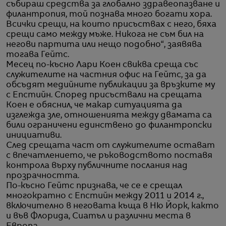
събираш средства за глобално здравеопазване и
филантропия, той познава много богати хора.
Всички срещи, на които присъствах с него, бяха
срещи само между мъже. Никога не съм бил на
негови партита или нещо подобно“, заявява
тогава Гейтс.
Месец по-късно Лари Коен свиква среща със
служителите на частния офис на Гейтс, за да
обсъдят медийните публикации за връзките му
с Епстийн. Според присъствали на срещата
Коен е обяснил, че макар ситуацията да
изглежда зле, отношенията между двамата са
били ограничени единствено до филантропски
инициативи.
След срещата част от служителите остават
с впечатлението, че ръководството поставя
контрола върху публичните послания над
прозрачността.
По-късно Гейтс признава, че се е срещал
многократно с Епстийн между 2011 и 2014 г.,
включително в неговата къща в Ню Йорк, както
и във Флорида, Сиатъл и различни места в