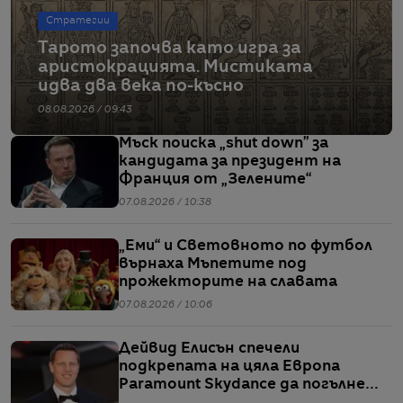
Стратегии
Тарото започва като игра за
аристокрацията. Мистиката
идва два века по-късно
08.08.2026 / 09:43
Мъск поиска „shut down” за
кандидата за президент на
Франция от „Зелените“
07.08.2026 / 10:38
„Еми“ и Световното по футбол
върнаха Мъпетите под
прожекторите на славата
07.08.2026 / 10:06
Дейвид Елисън спечели
подкрепата на цяла Европа
Paramount Skydance да погълне
WBD