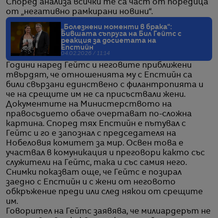
Според анализа всички те са част от поредица
от „негативно рамкирани новини“.
„Болезнени моменти в брака“:
Бившата съпруга на Бил Гейтс с
реакция за досиетата на
Епстийн
04.02.2026 / 11:14
Години наред Гейтс и неговите приближени
твърдят, че отношенията му с Епстийн са
били свързани единствено с филантропията и
че на срещите им не са присъствали жени.
Документите на Министерството на
правосъдието обаче очертават по-сложна
картина. Според тях Епстийн е пътувал с
Гейтс и го е запознал с председателя на
Нобеловия комитет за мир. Освен това е
участвал в комуникация и преговори както със
служители на Гейтс, така и със самия него.
Снимки показват още, че Гейтс е позирал
заедно с Епстийн и с жени от неговото
обкръжение преди или след някои от срещите
им.
Говорител на Гейтс заявява, че милиардерът не