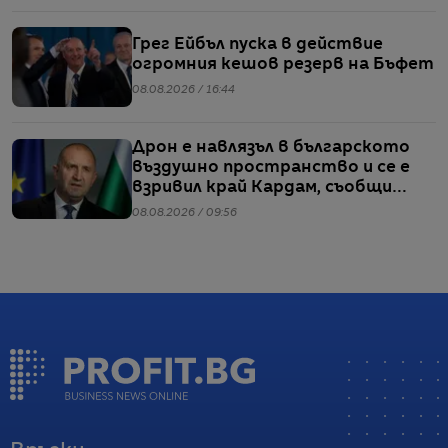
Грег Ейбъл пуска в действие
огромния кешов резерв на Бъфет
08.08.2026 / 16:44
Дрон е навлязъл в българското
въздушно пространство и се е
взривил край Кардам, съобщи
Радев
08.08.2026 / 09:56