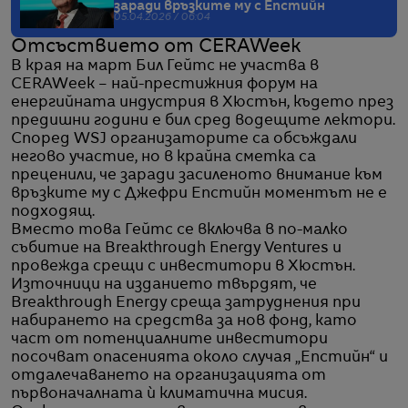
заради връзките му с Епстийн
05.04.2026 / 06:04
Отсъствието от CERAWeek
В края на март Бил Гейтс не участва в
CERAWeek – най-престижния форум на
енергийната индустрия в Хюстън, където през
предишни години е бил сред водещите лектори.
Според WSJ организаторите са обсъждали
негово участие, но в крайна сметка са
преценили, че заради засиленото внимание към
връзките му с Джефри Епстийн моментът не е
подходящ.
Вместо това Гейтс се включва в по-малко
събитие на Breakthrough Energy Ventures и
провежда срещи с инвеститори в Хюстън.
Източници на изданието твърдят, че
Breakthrough Energy среща затруднения при
набирането на средства за нов фонд, като
част от потенциалните инвеститори
посочват опасенията около случая „Епстийн“ и
отдалечаването на организацията от
първоначалната ѝ климатична мисия.