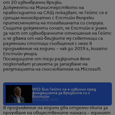
от 20 извънбрачни връзки.
Документи на Министерството на
правосъдието на САЩ показват, че Гейтс се е
срещал многократно с Епстийн въпреки
притесненията на тогавашната си съпруга.
Същите документи сочат, че Епстийн е знаел
за част от извънбрачните отношения на Гейтс
и че двама от най-близките му съветници са
разменили стотици съобщения с него в
продължение на години – чак до 2019 г., когато
Епстийн умира.
Последиците от тези разкрития вече
подкопават усилията за запазване на
репутацията на съоснователя на Microsoft.
WSJ: Бил Гейтс се е извинил пред
фондацията за връзките си с
Епстийн
25.02.2026 / 07:21
В продължение на години два отделни екипа за
проучване на обществените нагласи – единият