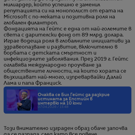
милиардер, който успешно е заменил
репутацията си на монополист от ерата на
Microsoft с по-меката и позитивна роля на
глобален филантроп.
Фондацията на Гейтс е една от най-големите в
света с дарителски фонд от 89 млрд. долара.
Играе водеща роля в глобалните инициативи за
здравеопазване и развитие, включително в
борбата с детската смъртност и
инфекциозните заболявания. През 2019 г. Гейтс
оглавява международно проучване за
обществените личности, на които хората се
възхищават най-много, изпреварвайки Далай
Лама и папа Франциск.
Очаква се Бил Гейтс да разкрие
истината за Епстийн в
интервю на 10 юни
07.04.2026 / 15:48
Този внимателно изграден образ обаче започва
да се разпада, след като все повече