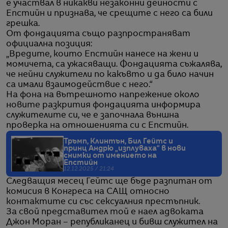
е участвал в никакви незаконни дейности с
Епстийн и признава, че срещите с него са били
грешка.
От фондацията също разпространяват
официална позиция:
„Вредите, които Епстийн нанесе на жени и
момичета, са ужасяващи. Фондацията съжалява,
че нейни служители по какъвто и да било начин
са имали взаимодействие с него.“
На фона на вътрешното напрежение около
новите разкрития фондацията информира
служителите си, че е започнала външна
проверка на отношенията си с Епстийн.
Тръмп, Клинтън, Бил Гейтс и
принц Андрю „изплуваха“ в нови
снимки от имението на
Епстийн
12.12.2025 / 21:24
Следващия месец Гейтс ще бъде разпитан от
комисия в Конгреса на САЩ относно
контактите си със сексуалния престъпник.
За свой представител той е наел адвоката
Джон Моран – републиканец и бивш служител на