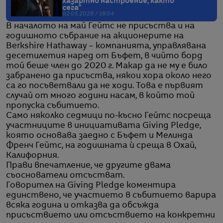
хазартно настроение, както
сега“
02.05.2026 / 18:04
В началото на май Гейтс не присъства и на
годишното събрание на акционерите на
Berkshire Hathaway – компанията, управлявана
десетилетия наред от Бъфет, в чийто борд
той беше член до 2020 г. Макар да не му е било
забранено да присъства, някои хора около него
са го посъветвали да не ходи. Това е първият
случай от много години насам, в който той
пропуска събитието.
Само няколко седмици по-късно Гейтс посреща
участниците в инициативата Giving Pledge,
която основава заедно с Бъфет и Мелинда
Френч Гейтс, на годишната ѝ среща в Охай,
Калифорния.
Прави впечатление, че другите двама
съоснователи отсъстват.
Говорител на Giving Pledge коментира
единствено, че участието в събитието варира
всяка година и отказва да обсъжда
присъствието или отсъствието на конкретни