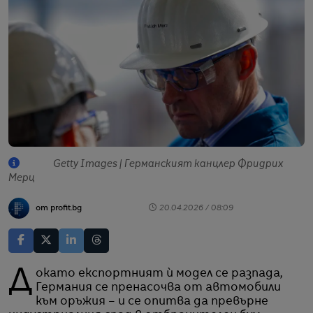
Getty Images | Германският канцлер Фридрих
Мерц
от profit.bg
20.04.2026 / 08:09
Докато експортният ѝ модел се разпада,
Германия се пренасочва от автомобили
към оръжия – и се опитва да превърне