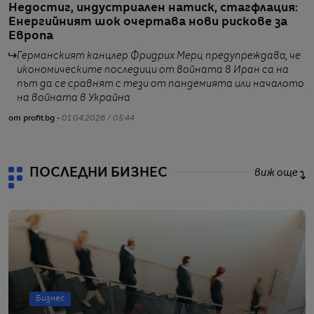
Недостиг, индустриален натиск, стагфлация:
Р
Енергийният шок очертава нови рискове за
п
Европа
б
Германският канцлер Фридрих Мерц предупреждава, че
икономическите последици от войната в Иран са на
път да се сравнят с тези от пандемията или началото
от
на войната в Украйна
от profit.bg -
01.04.2026 / 05:44
ПОСЛЕДНИ БИЗНЕС
виж още
Бизнес