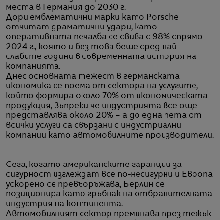
места в Германия до 2030 г.
Дори емблематични марки като Porsche
отчитат драматични удари, като
оперативната печалба се свива с 98% спрямо
2024 г., която и без това беше сред най-
слабите години в съвременната история на
компанията.
Днес основната тежест в германската
икономика се поема от сектора на услугите,
който формира около 70% от икономическата
продукция, въпреки че индустрията все още
представлява около 20% – а до една пета от
всички услуги са свързани с индустриални
компании като автомобилните производители.
Сега, когато американските гаранции за
сигурност изглеждат все по-несигурни и Европа
ускорено се превъоръжава, Берлин се
позиционира като гръбнак на отбранителната
индустрия на континента.
Автомобилният сектор преминава през тежък