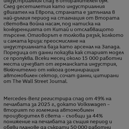
индустриалния спад в отбранителен бум.
След десетилетия като индустриалния
двигател на Европа, страната е затънала в
най-дългия период на стагнация от Втората
световна война насам, под натиска на
конкуренцията от Китай и отслабващото
търсене. Отговорът е толкова рязък, колкото
и самата криза: преосмисляне на
индустриалната база като арсенал на Запада.
Поредица от данни показва как старият модел
се пропуква. Всеки месец около 15 000 работни
места изчезват от германската индустрия,
включително от някога доминиращия
автомобилен сектор, сочат данни, цитирани
от The Wall Street Journal.
Mercedes-Benz регистрира спад от 49% на
печалбата за 2025 г., докато Volkswagen –
вторият по големина автомобилен
производител в света – съобщи за 44%
понижение на печалбата за същия период и
обяви планове да съкрати 50 000 работни