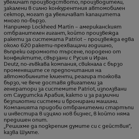
увеличат производството, производители,
закалени в силно конкурентния автомобилен
сектор, могат да увеличават капацитета
много по-бързо.
Например Lockheed Martin – американският
отбранителен гигант, който произвежда
ракети за системата Patriot – произвежда едва
около 620 ракети-прехващачи годишно,
въпреки огромното търсене, породено от
конфликтите, свързани с Русия и Иран.
Deutz, по-гъвкава компания, свикнала с бързо
променящите се предпочитания на
автомобилните клиенти, реагира толкова
бързо, че вече доставя двигатели за
генератори за системите Patriot, използвани
от Саудитска Арабия, както и за различни
безпилотни системи и бронирани машини.
Компанията придоби отбранителни стартъпи
и инвестира в изцяло нов бизнес, в който няма
предишен опит.
„Решихме да подкрепим думите си с действия“,
казва Шулте.