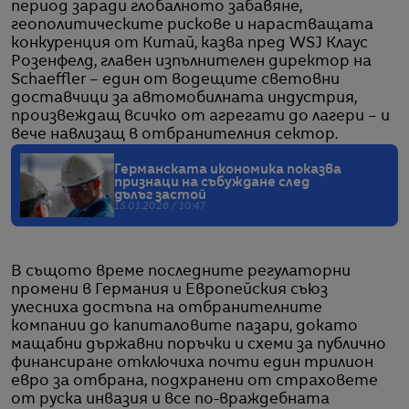
период заради глобалното забавяне,
геополитическите рискове и нарастващата
конкуренция от Китай, казва пред WSJ Клаус
Розенфелд, главен изпълнителен директор на
Schaeffler – един от водещите световни
доставчици за автомобилната индустрия,
произвеждащ всичко от агрегати до лагери – и
вече навлизащ в отбранителния сектор.
Германската икономика показва
признаци на събуждане след
дълъг застой
15.01.2026 / 10:47
В същото време последните регулаторни
промени в Германия и Европейския съюз
улесниха достъпа на отбранителните
компании до капиталовите пазари, докато
мащабни държавни поръчки и схеми за публично
финансиране отключиха почти един трилион
евро за отбрана, подхранени от страховете
от руска инвазия и все по-враждебната