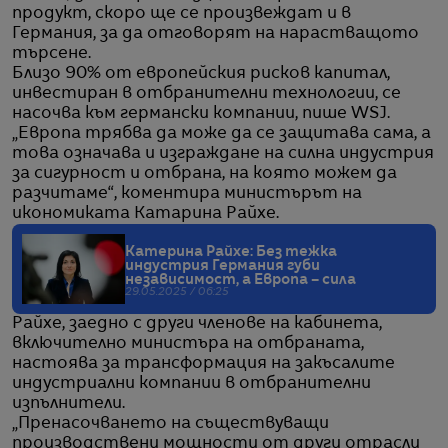
продукт, скоро ще се произвеждат и в
Германия, за да отговорят на нарастващото
търсене.
Близо 90% от европейския рисков капитал,
инвестиран в отбранителни технологии, се
насочва към германски компании, пише WSJ.
„Европа трябва да може да се защитава сама, а
това означава и изграждане на силна индустрия
за сигурност и отбрана, на която можем да
разчитаме“, коментира министърът на
икономиката Катарина Райхе.
Катерина Райхе: Без тежка
индустрия Германия губи
независимост, а Европа – сила
29.05.2025 / 06:25
Райхе, заедно с други членове на кабинета,
включително министъра на отбраната,
настоява за трансформация на закъсалите
индустриални компании в отбранителни
изпълнители.
„Пренасочването на съществуващи
производствени мощности от други отрасли