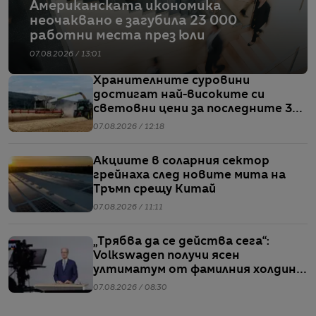
Американската икономика
неочаквано е загубила 23 000
работни места през юли
07.08.2026 / 13:01
Хранителните суровини
достигат най-високите си
световни цени за последните 3
години
07.08.2026 / 12:18
Акциите в соларния сектор
грейнаха след новите мита на
Тръмп срещу Китай
07.08.2026 / 11:11
„Трябва да се действа сега“:
Volkswagen получи ясен
ултиматум от фамилния холдинг
начело на групата
07.08.2026 / 08:30