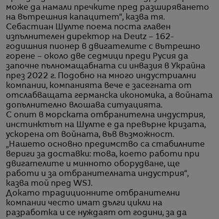
може да намали пречките пред разширяването
на вътрешния капацитет“, казва тя.
Себастиан Шулте поема поста главен
изпълнителен директор на Deutz – 162-
годишния пионер в двигателите с вътрешно
горене – около две седмици преди Русия да
започне пълномащабната си инвазия в Украйна
през 2022 г. Подобно на много индустриални
компании, компанията вече е засегната от
отслабващата германска икономика, а войната
допълнително влошава ситуацията.
С опит в морската отбранителна индустрия,
инстинктът на Шулте е да превърне кризата,
ускорена от войната, във възможност.
„Нашето основно предимство са стабилните
вериги за доставки: това, което работи при
двигателите и минното оборудване, ще
работи и за отбранителната индустрия“,
казва той пред WSJ.
Докато традиционните отбранителни
компании често имат дълги цикли на
разработка и се нуждаят от години, за да