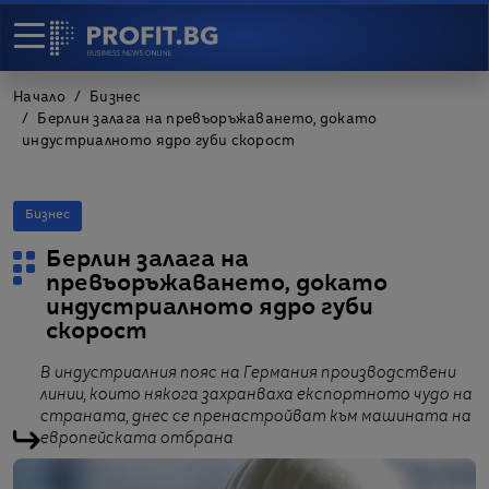
Начало
Бизнес
Берлин залага на превъоръжаването, докато
индустриалното ядро губи скорост
Бизнес
Берлин залага на
превъоръжаването, докато
индустриалното ядро губи
скорост
В индустриалния пояс на Германия производствени
линии, които някога захранваха експортното чудо на
страната, днес се пренастройват към машината на
европейската отбрана