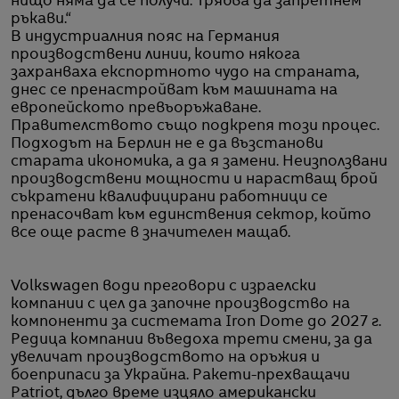
нищо няма да се получи. Трябва да запретнем
ръкави.“
В индустриалния пояс на Германия
производствени линии, които някога
захранваха експортното чудо на страната,
днес се пренастройват към машината на
европейското превъоръжаване.
Правителството също подкрепя този процес.
Подходът на Берлин не е да възстанови
старата икономика, а да я замени. Неизползвани
производствени мощности и нарастващ брой
съкратени квалифицирани работници се
пренасочват към единствения сектор, който
все още расте в значителен мащаб.
Volkswagen води преговори с израелски
компании с цел да започне производство на
компоненти за системата Iron Dome до 2027 г.
Редица компании въведоха трети смени, за да
увеличат производството на оръжия и
боеприпаси за Украйна. Ракети-прехващачи
Patriot, дълго време изцяло американски