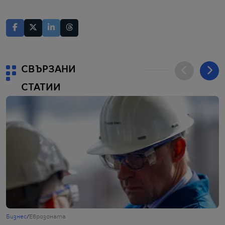
СВЪРЗАНИ
СТАТИИ
Бизнес
/
Еврозоната
Б