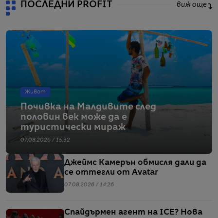
ПОСЛЕДНИ PROFIT
виж още
Живот
Почивка на Малдивите след
половин век може да е
туристически мираж
07.08.2026 / 15:32
Джеймс Камерън обмисля дали да
се оттегли от Avatar
07.08.2026 / 14:26
Спайдърмен агент на ICE? Нова