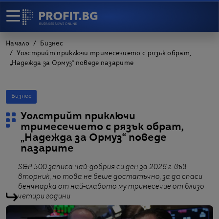
Начало
Бизнес
Уолстрийт приключи тримесечието с рязък обрат,
„Надежда за Ормуз“ поведе пазарите
Бизнес
Уолстрийт приключи
тримесечието с рязък обрат,
„Надежда за Ормуз“ поведе
пазарите
S&P 500 записа най-добрия си ден за 2026 г. във
вторник, но това не беше достатъчно, за да спаси
бенчмарка от най-слабото му тримесечие от близо
четири години