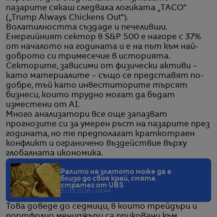
пазарите сякаш следваха логиката „TACO“
(„Trump Always Chickens Out“).
Волатилността създаде и печеливши.
Енергийният сектор в S&P 500 е нагоре с 37%
от началото на годината и е на път към най-
доброто си тримесечие в историята.
Секторите, зависими от физически активи –
като материалите – също се представят по-
добре, тъй като инвеститорите търсят
бизнеси, които трудно могат да бъдат
изместени от AI.
Много анализатори все още запазват
прогнозите си за умерен ръст на пазарите през
годината, но те предполагат краткотраен
конфликт и ограничено въздействие върху
глобалната икономика.
Ралито на златото може да е
близо до своя край, смята
стратег от UBS
31.03.2026 / 05:44
Това доведе до седмици, в които трейдъри и
портфолио мениджъри са приковани към