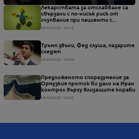
Лекарствата за отслабване са
свързани с по-нисък риск от
счупвания при пациенти с
диабет, сочи проучване
06.08.2026 / 06:23
Тръмп звъни, Фед слуша, пазарите
следят
06.08.2026 / 06:04
Предложеното споразумение за
Ормузкия проток би дало на Иран
контрол върху влизащите кораби
06.08.2026 / 05:42