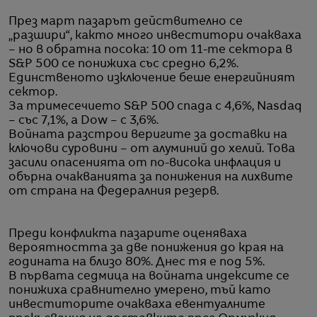
През март пазарът действително се
„разшири“, както много инвеститори очакваха
– но в обратна посока: 10 от 11-те сектора в
S&P 500 се понижиха със средно 6,2%.
Единственото изключение беше енергийният
сектор.
За тримесечието S&P 500 спада с 4,6%, Nasdaq
– със 7,1%, а Dow – с 3,6%.
Войната разстрои веригите за доставки на
ключови суровини – от алуминий до хелий. Това
засили опасенията от по-висока инфлация и
обърна очакванията за понижения на лихвите
от страна на Федералния резерв.
Преди конфликта пазарите оценяваха
вероятността за две понижения до края на
годината на близо 80%. Днес тя е под 5%.
В първата седмица на войната индексите се
понижиха сравнително умерено, тъй като
инвеститорите очакваха евентуалните