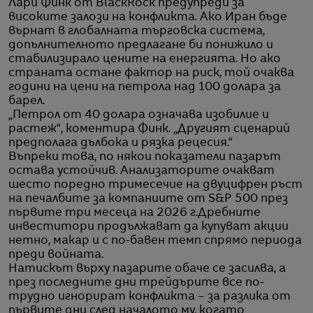
Лари Финк от BlackRock предупреди за
високите залози на конфликта. Ако Иран бъде
върнат в глобалната търговска система,
допълнителното предлагане би понижило и
стабилизирало цените на енергията. Но ако
страната остане фактор на риск, той очаква
години на цени на петрола над 100 долара за
барел.
„Петрол от 40 долара означава изобилие и
растеж“, коментира Финк. „Другият сценарий
предполага дълбока и рязка рецесия.“
Въпреки това, по някои показатели пазарът
остава устойчив. Анализаторите очакват
шесто поредно тримесечие на двуцифрен ръст
на печалбите за компаниите от S&P 500 през
първите три месеца на 2026 г.Дребните
инвеститори продължават да купуват акции
нетно, макар и с по-бавен темп спрямо периода
преди войната.
Натискът върху пазарите обаче се засилва, а
през последните дни трейдърите все по-
трудно игнорират конфликта – за разлика от
първите дни след началото му, когато