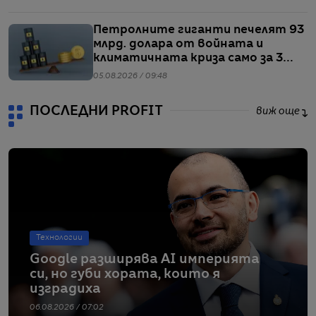
Петролните гиганти печелят 93
млрд. долара от войната и
климатичната криза само за 3
месеца
05.08.2026 / 09:48
ПОСЛЕДНИ PROFIT
виж още
Технологии
Google разширява AI империята
си, но губи хората, които я
изградиха
06.08.2026 / 07:02