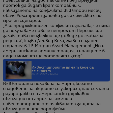
прекъсвания на доставките през Ормузкия
проток да бъдат краткотрайни. С
навлизането на конфликта във втори месец
обаче Уолстрийт започва да се сблъсква с по-
мрачен сценарий.
„Ако продължителен конфликт означава, че няма
да получаваме повече петрол от Персийския
залив, това неизбежно ще доведе до глобална
рецесия“, казва Дейвид Кели, главен пазарен
стратег в J.P. Morgan Asset Management. „Но и
американската администрация, и иранците в
даден момент ще потърсят изход.“
Инвеститорите нямат къде да
се скрият
30.03.2026 / 05:33
Във втората половина на март, когато
спадовете на акциите се ускориха, най-силната
разпродажба на американски държавни
облигации от април насам лиши
инвеститорите от очакваната защита на
облигационните портфейли.