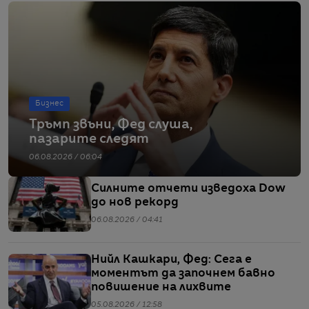
Бизнес
Тръмп звъни, Фед слуша,
пазарите следят
06.08.2026 / 06:04
Силните отчети изведоха Dow
до нов рекорд
06.08.2026 / 04:41
Нийл Кашкари, Фед: Сега е
моментът да започнем бавно
повишение на лихвите
05.08.2026 / 12:58