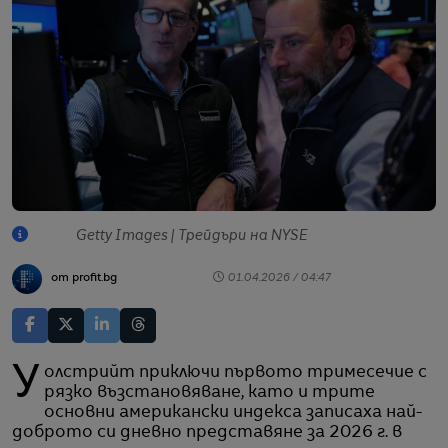
Getty Images | Трейдъри на NYSE
от profit.bg
01.04.2026 / 04:47
Уолстрийт приключи първото тримесечие с
рязко възстановяване, като и трите
основни американски индекса записаха най-
доброто си дневно представяне за 2026 г. в