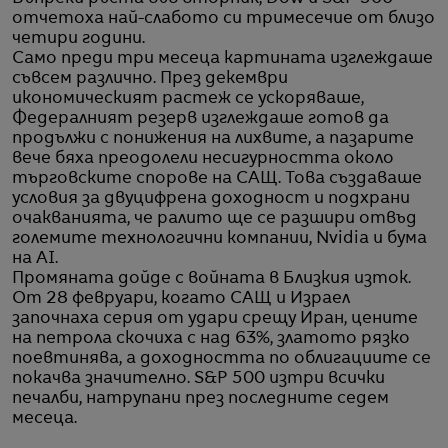
отчетоха най-слабото си тримесечие от близо
четири години.
Само преди три месеца картината изглеждаше
съвсем различно. През декември
икономическият растеж се ускоряваше,
Федералният резерв изглеждаше готов да
продължи с понижения на лихвите, а пазарите
вече бяха преодолели несигурността около
търговските спорове на САЩ. Това създаваше
условия за двуцифрена доходност и подхрани
очакванията, че ралито ще се разшири отвъд
големите технологични компании, Nvidia и бума
на AI.
Промяната дойде с войната в Близкия изток.
От 28 февруари, когато САЩ и Израел
започнаха серия от удари срещу Иран, цените
на петрола скочиха с над 63%, златото рязко
поевтинява, а доходността по облигациите се
покачва значително. S&P 500 изтри всички
печалби, натрупани през последните седем
месеца.