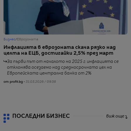
Бизнес
/
Еврозоната
Б
Инфлацията в еврозоната скача рязко над
Ц
целта на ЕЦБ, достигайки 2,5% през март
д
г
За първи път от началото на 2025 г. инфлацията се
отклонява осезаемо над средносрочната цел на
Европейската централна банка от 2%
от profit.bg -
31.03.2026 / 09:36
от
ПОСЛЕДНИ БИЗНЕС
виж още