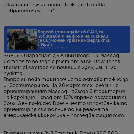
„Пазарните участници виждат в това
повратен момент.“
Борсовите индекси в САЩ се
повишават на фона на сигнали
за възможен край на конфликта
с Иран
31.03.2026 / 18:26
S&P 500 нарасна с 2,9% във вторник. Nasdaq
Composite поведе с ръст от 3,8%. Dow Jones
Industrial Average се повиши с 2,5%, или 1125
пункта.
Въпреки това тримесечието остава тежко за
инвеститорите. На 26 март технологично
ориентираният Nasdaq навлезе в територия
на корекция – спад от 10% спрямо последния си
връх. Ден по-късно Dow – често използван като
ориентир за състоянието на реалната
американска икономика – последва същия път.
Въпреки ръста във вторник, Dow и S&P 500