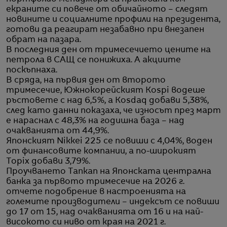
екраните си повече от обичайното – следят
новините и социалните профили на президента,
готови да реагират незабавно при внезапен
обрат на пазара.
В последния ден от тримесечието цените на
петрола в САЩ се понижиха. А акциите
поскъпнаха.
В сряда, на първия ден от второто
тримесечие, Южнокорейският Kospi водеше
ръстовете с над 6,5%, а Kosdaq добави 5,38%,
след като данни показаха, че износът през март
е нараснал с 48,3% на годишна база – над
очакванията от 44,9%.
Японският Nikkei 225 се повиши с 4,04%, воден
от финансовите компании, а по-широкият
Topix добави 3,79%.
Проучването Tankan на Японската централна
банка за първото тримесечие на 2026 г.
отчете подобрение в настроенията на
големите производители – индексът се повиши
до 17 от 15, над очакванията от 16 и на най-
високото си ниво от края на 2021 г.