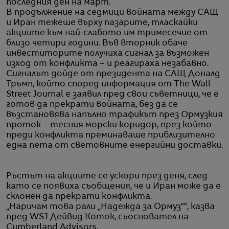
последния ден на март.
В продължение на седмици войната между САЩ
и Иран тежеше върху пазарите, тласкайки
акциите към най-слабото им тримесечие от
близо четири години. Във вторник обаче
инвеститорите получиха сигнал за възможен
изход от конфликта – и реагираха незабавно.
Сигналът дойде от президента на САЩ Доналд
Тръмп, който според информация от The Wall
Street Journal е заявил пред свои съветници, че е
готов да прекрати войната, без да се
възстановява напълно трафикът през Ормузкия
проток – тесния морски коридор, през който
преди конфликта преминаваше приблизително
една пета от световните енергийни доставки.
Ръстът на акциите се ускори през деня, след
като се появиха съобщения, че и Иран може да е
склонен да прекрати конфликта.
„Наричам това рали „Надежда за Ормуз““, казва
пред WSJ Дейвид Коток, съосновател на
Cumberland Advisors.