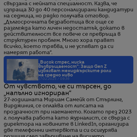
свързана с нейната специалност. Казва, че
изпраща 30 до 40 персонализирани кандидатури
на седмица, но рядко получава отговор.
„Дългосрочната безработица все още се
разглежда като личен недостатък, докато в
действителност все повече се превръща в
структурен проблем. Много хора правят
всичко, което трябва, и не успяват да си
намерят работа“.
„Висок стрес, ниска
възвръщаемост“: Защо Gen Z
избягват мениджърските роли
на средно ниво
17.02.2025 / 09:36
От чувството, че си търсен, до
„напълно игнориран“
27-годишната Мириам Самейк от Стърлинг,
Вирджиния, се оплаква от липсата на
прозрачност при наемането. Когато през 2023
г. получава работа като журналист, се свърза с
директора на новините в LinkedIn, организира
две телефонни интервюта и си осигурява
позиция след завършване на висшето