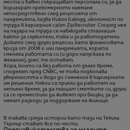
места и бавно съкращават персонала си, за да
коригират прекомерното наемане
непосредствено след рецесията от
пандемията, казва Никол Бакоуд, икономист по
труда в кариерния сайт ZipRecruiter. Според нея
на пазара на труда се наблюдава стагнация
както за служители, така и за работодатели.
Докато след други рецесии, като финансовата
криза от 2008 г. или пандемията, хората
сменяха работата си (и дори напускаха по
желание), днес те остават.
Хора, които са без работа от дълго време,
споделят пред CNBC, че това подкопава
увереността и води до съмнения в кариерните
им решения. Някои са приели да работят на
непълно време, за да плащат сметките си, други
са се преместили да живеят при близки, за да
нямат разходи за поддържане на жилище.
В такава среда истории като тази на Текила
Търнър стават все по-чести.