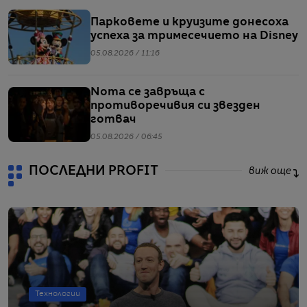
Парковете и круизите донесоха
успеха за тримесечието на Disney
05.08.2026 / 11:16
Noma се завръща с
противоречивия си звезден
готвач
05.08.2026 / 06:45
ПОСЛЕДНИ PROFIT
виж още
Технологии