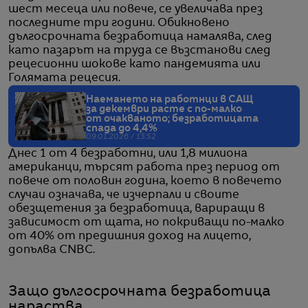
шест месеца или повече, се увеличава през
последните три години. Обикновено
дългосрочната безработица намалява, след
като пазарът на труда се възстанови след
рецесионни шокове като пандемията или
Голямата рецесия.
Наемането на работнци в САЩ
за декември расте с по-малко
от очакваното; безработицата
спада до 4,4%
09.01.2026 / 13:52
Днес 1 от 4 безработни, или 1,8 милиона
американци, търсят работа през период от
повече от половин година, което в повечето
случаи означава, че изчерпали и своите
обезщетения за безработица, вариращи в
зависимост от щата, но покриващи по-малко
от 40% от предишния доход на лицето,
допълва CNBC.
Защо дългосрочната безработица
нараства