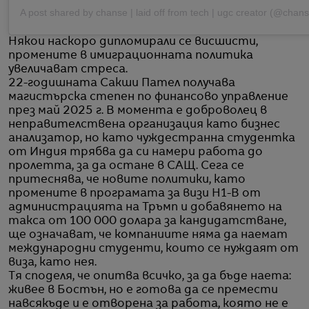
Някои наскоро дипломирали се висшисти,
промените в имиграционната политика
увеличават стреса.
22-годишната Сакши Пател получава
магистърска степен по финансово управление
през май 2025 г. В момента е доброволец в
неправителствена организация като бизнес
анализатор, но като чуждестранна студентка
от Индия трябва да си намери работа до
пролетта, за да остане в САЩ. Сега се
притеснява, че новите политики, като
промените в програмата за визи H1-B от
администрацията на Тръмп и добавянето на
такса от 100 000 долара за кандидатстване,
ще означават, че компаниите няма да наемат
международни студенти, които се нуждаят от
виза, като нея.
Тя споделя, че опитва всичко, за да бъде наета:
живее в Бостън, но е готова да се премести
навсякъде и е отворена за работа, която не е