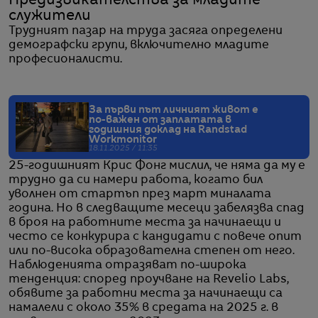
Предизвикателства за младите
служители
Трудният пазар на труда засяга определени
демографски групи, включително младите
професионалисти.
За първи път личният живот е
по-важен от заплатата в
годишния доклад на Randstad
Workmonitor
18.11.2025 / 11:35
25-годишният Крис Фонг мислил, че няма да му е
трудно да си намери работа, когато бил
уволнен от стартъп през март миналата
година. Но в следващите месеци забелязва спад
в броя на работните места за начинаещи и
често се конкурира с кандидати с повече опит
или по-висока образователна степен от него.
Наблюденията отразяват по-широка
тенденция: според проучване на Revelio Labs,
обявите за работни места за начинаещи са
намалели с около 35% в средата на 2025 г. в