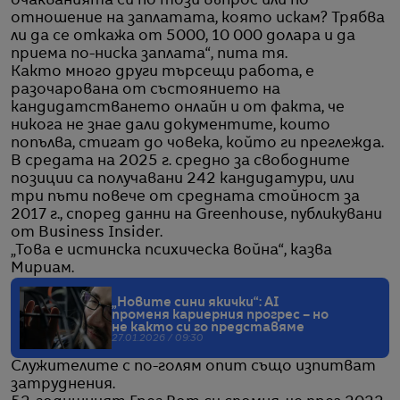
очакванията си по този въпрос или по
отношение на заплатата, която искам? Трябва
ли да се откажа от 5000, 10 000 долара и да
приема по-ниска заплата“, пита тя.
Както много други търсещи работа, е
разочарована от състоянието на
кандидатстването онлайн и от факта, че
никога не знае дали документите, които
попълва, стигат до човека, който ги преглежда.
В средата на 2025 г. средно за свободните
позиции са получавани 242 кандидатури, или
три пъти повече от средната стойност за
2017 г., според данни на Greenhouse, публикувани
от Business Insider.
„Това е истинска психическа война“, казва
Мириам.
„Новите сини якички“: AI
променя кариерния прогрес – но
не както си го представяме
27.01.2026 / 09:30
Служителите с по-голям опит също изпитват
затруднения.