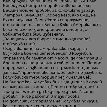
Във връзка с военните действия на САЩ във
Венецуела, Петро отправи обвинение към
Вашингтон, че провокира конфликти заради
„петрол и въглища“. Според него, ако САЩ не
бяха напуснали Парижкото споразумение,
отношенията със света и Южна Америка биха
били „много по-демократични и мирни“, а
войните биха били избегнати.
„Венецуелският въпрос е именно за това“,
отбелязва той.
След заканите на американския лидер за
възможна военна интервенция в Колумбия,
страната бе залята от масови демонстрации
в защита на националния суверенитет. Петро
определя изказванията на Тръмп като „реална
заплаха“, припомняйки историческите загуби на
колумбийски територии през миналия век.
На въпрос как Колумбия би се защитила в случай
на американска атака, Петро отвръща, че би
„предпочел това да бъде чрез диалог“, като
добавя, че „се работи“ в тази посока.
Но допълва: „Историята на Колумбия показва
как е реагирала срещу големи армии.“