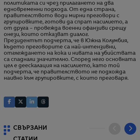
политиката си чрез прилагането на два
едновременни подхода. От една страна,
правителството води мирни преговори с
групировките, готови да спрат насилието, а
от друга – провежда военни офанзиви срещу
онези, които отказват диалог.
Президентът подчерта, че в Южна Колумбия,
където преговорите са най-интензивни,
отглеждането на кока и нивата на убийствата
са спаднали значително. Според него основната
цел е деескалация на насилието, като той
подчерта, че правителството не подхожда
наивно към групировките, с които преговаря.
СВЪРЗАНИ
СТАТИИ