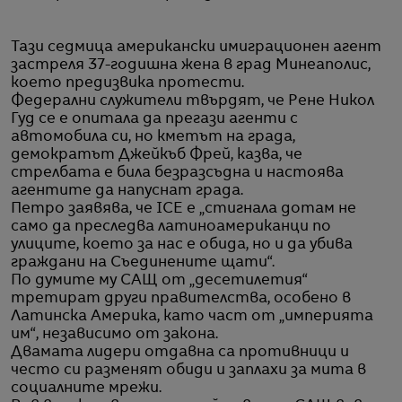
Тази седмица американски имиграционен агент
застреля 37-годишна жена в град Минеаполис,
което предизвика протести.
Федерални служители твърдят, че Рене Никол
Гуд се е опитала да прегази агенти с
автомобила си, но кметът на града,
демократът Джейкъб Фрей, казва, че
стрелбата е била безразсъдна и настоява
агентите да напуснат града.
Петро заявява, че ICE е „стигнала дотам не
само да преследва латиноамериканци по
улиците, което за нас е обида, но и да убива
граждани на Съединените щати“.
По думите му САЩ от „десетилетия“
третират други правителства, особено в
Латинска Америка, като част от „империята
им“, независимо от закона.
Двамата лидери отдавна са противници и
често си разменят обиди и заплахи за мита в
социалните мрежи.