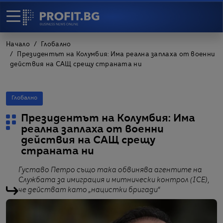
Начало
Глобално
Президентът на Колумбия: Има реална заплаха от военни
действия на САЩ срещу страната ни
Глобално
Президентът на Колумбия: Има
реална заплаха от военни
действия на САЩ срещу
страната ни
Густаво Петро също така обвинява агентите на
Службата за имиграция и митнически контрол (ICE),
че действат като „нацистки бригади“