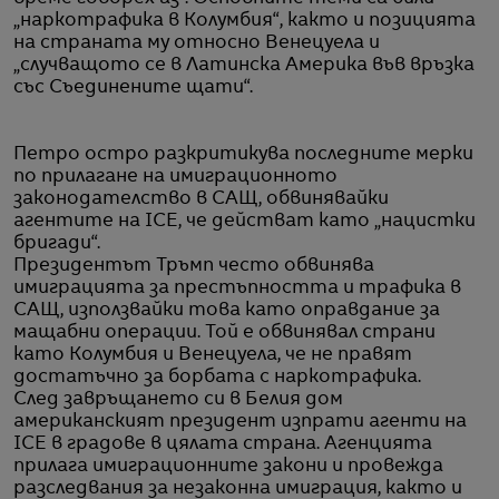
„наркотрафика в Колумбия“, както и позицията
на страната му относно Венецуела и
„случващото се в Латинска Америка във връзка
със Съединените щати“.
Петро остро разкритикува последните мерки
по прилагане на имиграционното
законодателство в САЩ, обвинявайки
агентите на ICE, че действат като „нацистки
бригади“.
Президентът Тръмп често обвинява
имиграцията за престъпността и трафика в
САЩ, използвайки това като оправдание за
мащабни операции. Той е обвинявал страни
като Колумбия и Венецуела, че не правят
достатъчно за борбата с наркотрафика.
След завръщането си в Белия дом
американският президент изпрати агенти на
ICE в градове в цялата страна. Агенцията
прилага имиграционните закони и провежда
разследвания за незаконна имиграция, както и