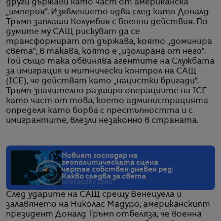
други държави като част от американска
„империя“. Изявлението идва след като Доналд
Тръмп заплаши Колумбия с военни действия. По
думите му САЩ рискуват да се
трансформират от държава, която „доминира
света“, в такава, която е „изолирана от него“.
Той също така обвинява агентите на Службата
за имиграция и митнически контрол на САЩ
(ICE), че действат като „нацистки бригади“.
Тръмп значително разшири операциите на ICE
като част от това, което администрацията
определя като борба с престъпността и с
имигрантите, влезли незаконно в страната.
Новият господар на
геополитическата сцена
чертае собствен дневен ред:
Какво следва за света
07.01.2026 / 12:00
След ударите на САЩ срещу Венецуела и
залавянето на Николас Мадуро, американският
президент Доналд Тръмп отбеляза, че военна