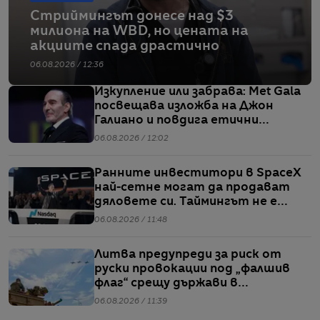
Стриймингът донесе над $3
милиона на WBD, но цената на
акциите спада драстично
06.08.2026 / 12:36
Изкупление или забрава: Met Gala
посвещава изложба на Джон
Галиано и повдига етични
въпроси
06.08.2026 / 12:02
Ранните инвеститори в SpaceX
най-сетне могат да продават
дяловете си. Таймингът не е
идеален
06.08.2026 / 11:48
Литва предупреди за риск от
руски провокации под „фалшив
флаг“ срещу държави в
Балтийския регион
06.08.2026 / 11:39