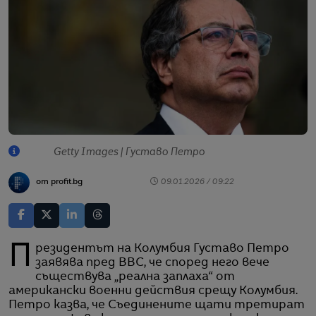
Getty Images | Густаво Петро
от profit.bg
09.01.2026 / 09:22
Президентът на Колумбия Густаво Петро
заявява пред BBC, че според него вече
съществува „реална заплаха“ от
американски военни действия срещу Колумбия.
Петро казва, че Съединените щати третират