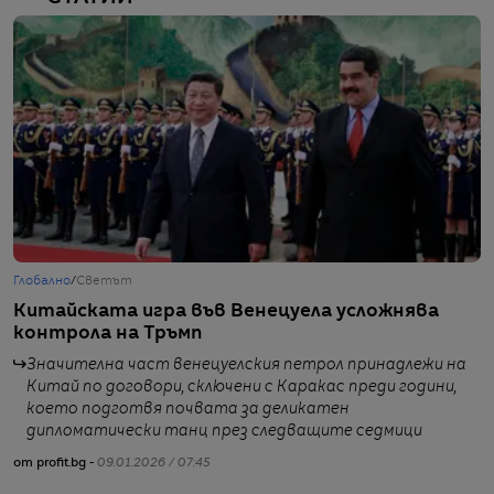
Глобално
/
Светът
Г
Китайската игра във Венецуела усложнява
В
контрола на Тръмп
з
Значителна част венецуелския петрол принадлежи на
Китай по договори, сключени с Каракас преди години,
което подготвя почвата за деликатен
от
дипломатически танц през следващите седмици
от profit.bg -
09.01.2026 / 07:45