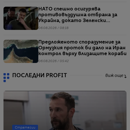
НАТО спешно осигурява
противовъздушна отбрана за
Украйна, докато Зеленски
предупреждава за рязък ръст в
06.08.2026 / 08:18
производството на руски
ракети
Предложеното споразумение за
Ормузкия проток би дало на Иран
контрол върху влизащите кораби
06.08.2026 / 05:42
ПОСЛЕДНИ PROFIT
виж още
Стратегии