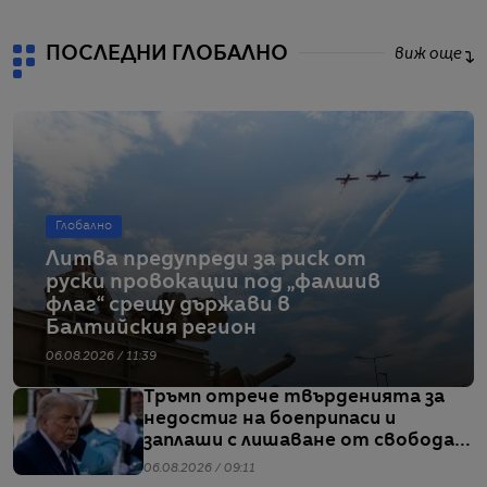
ПОСЛЕДНИ ГЛОБАЛНО
виж още
Глобално
Литва предупреди за риск от
руски провокации под „фалшив
флаг“ срещу държави в
Балтийския регион
06.08.2026 / 11:39
Тръмп отрече твърденията за
недостиг на боеприпаси и
заплаши с лишаване от свобода
хората, които разпространяват
06.08.2026 / 09:11
подобна информация