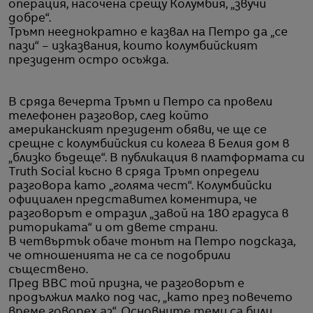
операция, насочена срещу Колумбия, „звучи
добре“.
Тръмп нееднократно е казвал на Петро да „се
пази“ – изказвания, които колумбийският
президент остро осъжда.
В сряда вечерта Тръмп и Петро са провели
телефонен разговор, след който
американският президент обяви, че ще се
срещне с колумбийския си колега в Белия дом в
„близко бъдеще“. В публикация в платформата си
Truth Social късно в сряда Тръмп определи
разговора като „голяма чест“. Колумбийски
официален представител коментира, че
разговорът е отразил „завой на 180 градуса в
риториката“ и от двете страни.
В четвъртък обаче тонът на Петро подсказа,
че отношенията не са се подобрили
съществено.
Пред BBC той призна, че разговорът е
продължил малко под час, „като през повечето
време говорех аз“. Основните теми са били