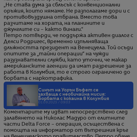
„Не става дума за сблъсък с конвенционални
оръжия, които нямаме. Не разполагаме дори и с
противовъздушна отбрана. Вместо това
разчитаме на хората, на планините и
джунглите си – както винаги.“
Петро потвърди, че поддържа активен диалог с
Делси Родригес, временно изпълняваща
длъжността президент на Венецуела. Той осъди
опитите за „тайни операции“ на чужди
разузнавателни служби, като уточни, че макар
американските агенции да имат разрешение за
работа в Колумбия, то е строго ограничено до
борбата с наркотрафика.
Синът на Уорън Бъфет се
захваща с необичайна мисия:
Борбата с кокаина в Колумбия
01.09.2025 / 09:03
Коментарите му идват непосредствено след
залавянето на Николас Мадуро от елитните
части Delta Force – операция, осъществена с
помощта на информатор от вътрешния кръг
на венецуелското правителство. Петро обаче