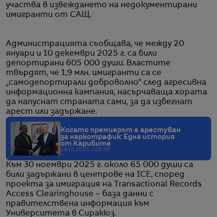
участва в извеждането на недокументирани
имигранти от САЩ.
Администрацията съобщава, че между 20
януари и 10 декември 2025 г. са били
депортирани 605 000 души. Властите
твърдят, че 1,9 млн. имигранти са се
„самодепортирали доброволно“ след агресивна
информационна кампания, насърчаваща хората
да напуснат страната сами, за да избегнат
арест или задържане.
Когато премиерът е арестуван
за наркотрафик: Една история
от Карибите
14.12.2025 / 08:56
Към 30 ноември 2025 г. около 65 000 души са
били задържани в центрове на ICE, според
проекта за имиграция на Transactional Records
Access Clearinghouse – база данни с
правителствена информация към
Университета в Сиракюз.