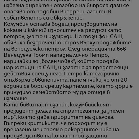
избегна директен отговор на въпроса дали се
опасява от подобни внедрени агенти в
собственото си обкръжение.
Колумбия остава водещ производител на
кокаин и ключов износител на ресурси като
петрол, злато и изумруди. На този фон САЩ
обявиха безсрочен контрол върху продажбите
на венецуелски петрол. След операцията във
Венецуела Тръмп нападна лично Петро,
наричайки го „болен човек“, който продава
наркотици на САЩ, и загатна за предстоящи
действия срещу него. Петро категорично
отхвърли обвиненията, напомняйки, че от 20
години се бори срещу картелите, което дори е
принудило семейството му да отиде в
изгнание.
Като бивш партизанин, колумбийският
президент залага на стратегията за „пълен
мир“, която дава приоритет на диалога.
Въпреки критиките, че подходът му е
прекалено мек спрямо рекордните нива на
производство на кокаин, той защити