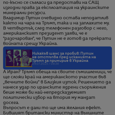
по-късно се съгласи да предостави на САЩ
изгодни права за експлоатация на украинските
минерални ресурси.
Владимир Путин очевидно остава неподатлив
както на чара на Тръмп, така и на заплахите му.
В четвъртък, след телефонен разговор с него,
американският президент заяви, че е
"разочарован", че Путин не е готов да прекрати
войната срещу Украйна.
Никакъв шанс за пробив: Путин
не отстъпва пред исканията на
Тръмп за примирие в Украйна
04.07.2025 / 06:36
А Иран? Тръмп обеща на своите съмишленици, че
ще сложи край на американското участие във
„вечните войни“ в Близкия изток. Решението да
нанесе удар по иранските ядрени съоръжения
беше може би най-непредсказуемият
политически избор на втория му мандат
досега.
Въпросът е дали то ще има желания ефект.
Бившият британски министър на външните