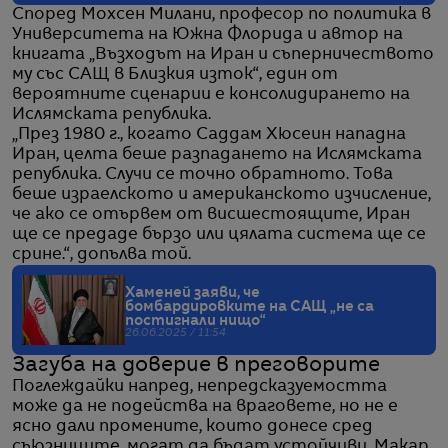
Според Мохсен Милани, професор по политика в
Университета на Южна Флорида и автор на
книгата „Възходът на Иран и съперничеството
му със САЩ в Близкия изток“, един от
вероятните сценарии е консолидирането на
Ислямската република.
„През 1980 г., когато Саддам Хюсеин нападна
Иран, целта беше разпадането на Ислямската
република. Случи се точно обратното. Това
беше израелското и американското изчисление,
че ако се отървем от висшестоящите, Иран
ще се предаде бързо или цялата система ще се
срине.“, допълва той.
Хаменей заяви, че
бомбардировките на САЩ „не са
постигнали нищо“
26.06.2025 / 11:54
Загуба на доверие в преговорите
Поглеждайки напред, непредсказуемостта
може да не подейства на враговете, но не е
ясно дали промените, които донесе сред
съюзниците, могат да бъдат устойчиви. Макар