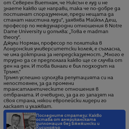
от Северен Виетнам, че Никсън е луд и не
знаете какво ще направи, така че по-добре да
постигнат споразумение, преди нещата да
станат наистина луди“, заявява Майкъл Деш,
професор по международни отношения в Notre
Dame University и допълва: „Това е madman
theory“.
Джули Норман, професор по политика в
Лондонския университетски колеж, е съгласна,
че има доктрина за непредсказуемост. „Много е
трудно да се предполага какво ще се случва от
ден на ден. И това винаги е бил подходът на
Тръмп.“
Тръмп успешно използва репутацията си на
непостоянен, за да промени
трансатлантическите отношения в
отбраната. И очевидно, за да го запазят на
своя страна, някои европейски лидери го
ласкаят и ухажват.
Последните стратези: Какво
остава от американската
дипломация без Бжежински и
Кисинджър