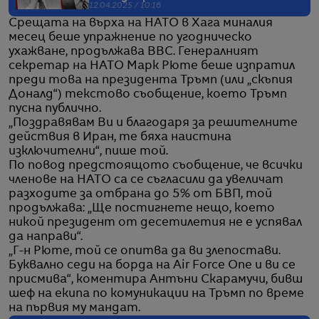
12.04.2025 / 10:16
Срещата на върха на НАТО в Хага миналия
месец беше упражнение по угодническо
ухажване, продължава BBC. Генералният
секретар на НАТО Марк Рюте беше изпратил
преди това на президента Тръмп (или „скъпия
Доналд“) текстово съобщение, което Тръмп
пусна публично.
„Поздравявам Ви и благодаря за решителните
действия в Иран, те бяха наистина
изключителни“, пише той.
По повод предстоящото съобщение, че всички
членове на НАТО са се съгласили да увеличат
разходите за отбрана до 5% от БВП, той
продължава: „Ще постигнете нещо, което
никой президент от десетилетия не е успявал
да направи“.
„Г-н Рюте, той се опитва да ви злепостави.
Буквално седи на борда на Air Force One и ви се
присмива“, коментира Антъни Скарамучи, бивш
шеф на екипа по комуникации на Тръмп по време
на първия му мандат.