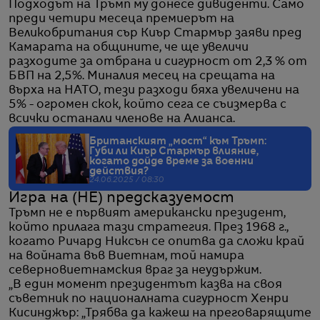
Подходът на Тръмп му донесе дивиденти. Само
преди четири месеца премиерът на
Великобритания сър Киър Стармър заяви пред
Камарата на общините, че ще увеличи
разходите за отбрана и сигурност от 2,3 % от
БВП на 2,5%. Миналия месец на срещата на
върха на НАТО, тези разходи бяха увеличени на
5% - огромен скок, който сега се съизмерва с
всички останали членове на Алианса.
Британският „мост“ към Тръмп:
Губи ли Киър Стармър влияние,
когато дойде време за военни
действия?
24.06.2025 / 08:30
Игра на (НЕ) предсказуемост
Тръмп не е първият американски президент,
който прилага тази стратегия. През 1968 г.,
когато Ричард Никсън се опитва да сложи край
на войната във Виетнам, той намира
северновиетнамския враг за неудържим.
„В един момент президентът казва на своя
съветник по националната сигурност Хенри
Кисинджър: „Трябва да кажеш на преговарящите