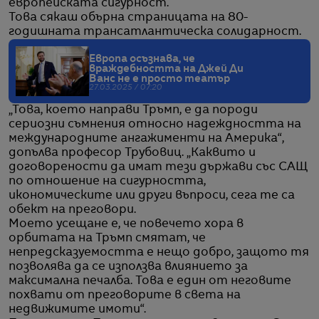
европейската сигурност.
Това сякаш обърна страницата на 80-
годишната трансатлантическа солидарност.
Европа осъзнава, че
враждебността на Джей Ди
Ванс не е просто театър
27.03.2025 / 07:20
„Това, което направи Тръмп, е да породи
сериозни съмнения относно надеждността на
международните ангажименти на Америка“,
допълва професор Трубовиц. „Каквито и
договорености да имат тези държави със САЩ
по отношение на сигурността,
икономическите или други въпроси, сега те са
обект на преговори.
Моето усещане е, че повечето хора в
орбитата на Тръмп смятат, че
непредсказуемостта е нещо добро, защото тя
позволява да се използва влиянието за
максимална печалба. Това е един от неговите
похвати от преговорите в света на
недвижимите имоти“.