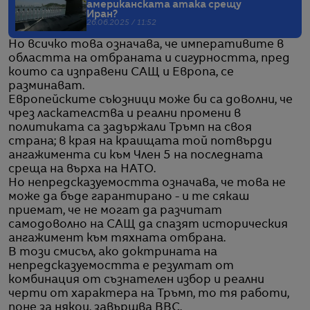
американската атака срещу
Иран?
26.06.2025 / 11:52
Но всичко това означава, че императивите в
областта на отбраната и сигурността, пред
които са изправени САЩ и Европа, се
разминават.
Европейските съюзници може би са доволни, че
чрез ласкателства и реални промени в
политиката са задържали Тръмп на своя
страна; в края на краищата той потвърди
ангажимента си към Член 5 на последната
среща на върха на НАТО.
Но непредсказуемостта означава, че това не
може да бъде гарантирано - и те сякаш
приемат, че не могат да разчитат
самодоволно на САЩ да спазят историческия
ангажимент към тяхната отбрана.
В този смисъл, ако доктрината на
непредсказуемостта е резултат от
комбинация от съзнателен избор и реални
черти от характера на Тръмп, то тя работи,
поне за някои, завършва BBC.