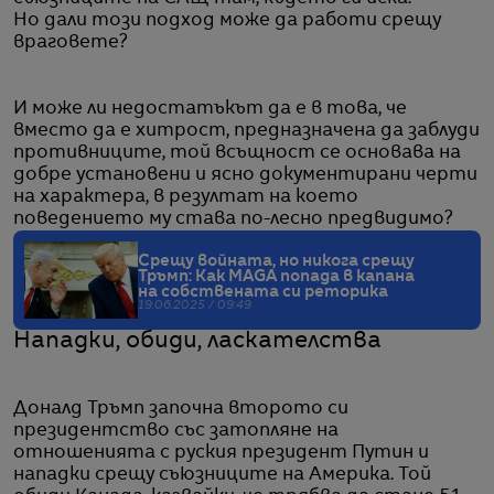
Но дали този подход може да работи срещу
враговете?
И може ли недостатъкът да е в това, че
вместо да е хитрост, предназначена да заблуди
противниците, той всъщност се основава на
добре установени и ясно документирани черти
на характера, в резултат на което
поведението му става по-лесно предвидимо?
Срещу войната, но никога срещу
Тръмп: Как MAGA попада в капана
на собствената си реторика
19.06.2025 / 09:49
Нападки, обиди, ласкателства
Доналд Тръмп започна второто си
президентство със затопляне на
отношенията с руския президент Путин и
нападки срещу съюзниците на Америка. Той