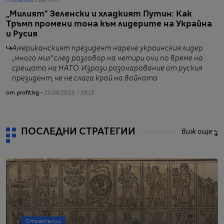
Глобално
/
Светът
Г
„Милият“ Зеленски и хладкият Путин: Как
М
Тръмп промени тона към лидерите на Украйна
н
и Русия
Американският президент нарече украинския лидер
„много мил“ след разговор на четири очи по време на
срещата на НАТО. Изрази разочарование от руския
от
президент, че не слага край на войната
от profit.bg -
25.06.2025 / 19:15
ПОСЛЕДНИ СТРАТЕГИИ
виж още
Стратегии