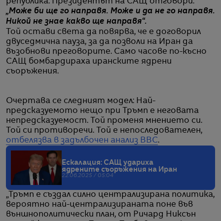
република. Президентът на САЩ отговори:
„Може би ще го направя. Може и да не го направя.
Никой не знае какво ще направя“.
Той остави света да повярва, че е договорил
двуседмична пауза, за да позволи на Иран да
възобнови преговорите. Само часове по-късно
САЩ бомбардираха иранските ядрени
съоръжения.
Очертава се следният модел: Най-
предсказуемото нещо при Тръмп е неговата
непредсказуемост. Той променя мнението си.
Той си противоречи. Той е непоследователен,
отбелязва в задълбочен анализ BBC
.
Ескалация: САЩ удариха
ядрените съоръжения на Иран
22.06.2025 / 05:04
„Тръмп е създал силно централизирана политика,
вероятно най-централизираната поне във
външнополитически план, от Ричард Никсън