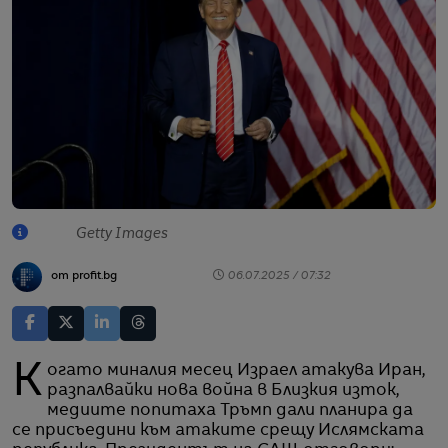
Getty Images
от profit.bg
06.07.2025 / 07:32
Когато миналия месец Израел атакува Иран,
разпалвайки нова война в Близкия изток,
медиите попитаха Тръмп дали планира да
се присъедини към атаките срещу Ислямската