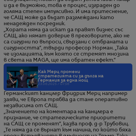
и да е възможно, това е процес, изграден до
голяма степен импулсивно. И има притеснение,
че САЩ може да бъдат разглеждани като
ненадежден посредник.
„Хората няма да искат да правят бизнес със
САЩ, ако нямат доверие в преговорите, ако не
са сигурни по въпроси, свързани с отбраната и
сигурността“, твърди професор Норман. „Така
че изолацията, към която се стремят мнозина
в света на MAGA, ще има обратен ефект.“
Как Мерц промени
стратегията си за дълга на
Германия за една нощ
23.06.2025 / 07:56
Германският канцлер Фридрих Мерц например
заяви, че Европа трябва да стане оперативно
независима от САЩ.
„Значението на коментара на канцлера е
признание, че стратегическите приоритети
на САЩ се променят“, казва проф. д-р Трубовиц.
„Те няма да се върнат към начина, по който бяха