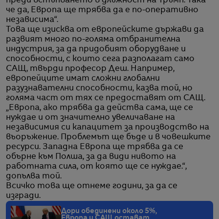
преди встъпването в длъжност на Тръмп. Така
че да, Европа ще трябва да е по-оперативно
независима“.
Това ще изисква от европейските държави да
развият много по-голяма отбранителна
индустрия, за да придобият оборудване и
способности, с които сега разполагат само
САЩ, твърди професор Деш. Например,
европейците имат сложни глобални
разузнавателни способности, казва той, но
голяма част от тях се предоставят от САЩ.
„Европа, ако трябва да действа сама, ще се
нуждае и от значително увеличаване на
независимия си капацитет за производство на
въоръжение. Проблемът ще бъде и в човешките
ресурси. Западна Европа ще трябва да се
обърне към Полша, за да види нивото на
работната сила, от която ще се нуждае.“,
допълва той.
Всичко това ще отнеме години, за да се
изгради.
Дори обединени около 5%,
Европа и САЩ остават