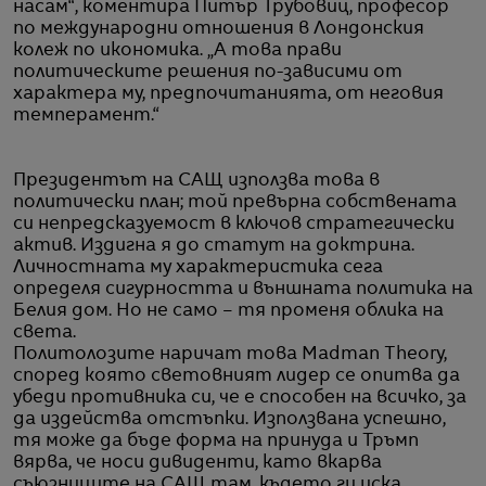
насам“, коментира Питър Трубовиц, професор
по международни отношения в Лондонския
колеж по икономика. „А това прави
политическите решения по-зависими от
характера му, предпочитанията, от неговия
темперамент.“
Президентът на САЩ използва това в
политически план; той превърна собствената
си непредсказуемост в ключов стратегически
актив. Издигна я до статут на доктрина.
Личностната му характеристика сега
определя сигурността и външната политика на
Белия дом. Но не само – тя променя облика на
света.
Политолозите наричат това Madman Theory,
според която световният лидер се опитва да
убеди противника си, че е способен на всичко, за
да издейства отстъпки. Използвана успешно,
тя може да бъде форма на принуда и Тръмп
вярва, че носи дивиденти, като вкарва
съюзниците на САЩ там, където ги иска.