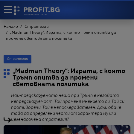
Начало
Стратегии
„Madman Theory“: Играта, с която Тръмп опитва да
промени световната политика
Стратегии
„Madman Theory“: Играта, с която
Тръмп опитва да промени
световната политика
Най-предсказуемото нещо при Тръмп е неговата
непредсказуемост: Той променя мнението си. Той си
противоречи. Той е непоследователен. Дали обаче
това са определени черти от характера му или
целенасочена стратегия?