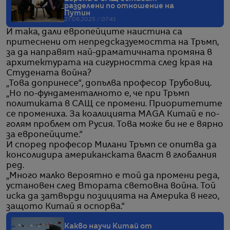
разделени по отношение на
Путин
27.06.2025 / 07:41
И така, дали европейците наистина са
притеснени от непредсказуемостта на Тръмп,
за да направят най-драматичната промяна в
архитектурата на сигурността след края на
Студената война?
„Това допринесе“, допълва професор Трубовиц.
„Но по-фундаменталното е, че при Тръмп
политиката в САЩ се промени. Приоритетите
се промениха. За коалицията MAGA Китай е по-
голям проблем от Русия. Това може би не е вярно
за европейците.“
И според професор Милани Тръмп се опитва да
консолидира американската власт в глобалния
ред.
„Много малко вероятно е той да промени реда,
установен след Втората световна война. Той
иска да затвърди позицията на Америка в него,
защото Китай я оспорва.“
Какво научи Китай от