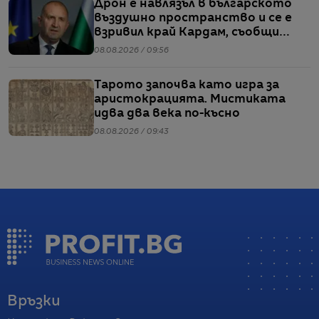
Дрон е навлязъл в българското
въздушно пространство и се е
взривил край Кардам, съобщи
Радев
08.08.2026 / 09:56
Тарото започва като игра за
аристокрацията. Мистиката
идва два века по-късно
08.08.2026 / 09:43
Връзки