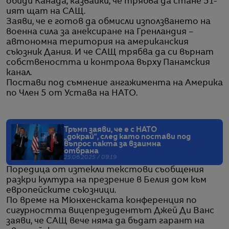
обиди Канада, казвайки, че трябва да стане 51-
ият щат на САЩ.
Заяви, че е готов да обмисли използването на
военна сила за анексиране на Гренландия –
автономна територия на американския
съюзник Дания. И че САЩ трябва да си върнат
собствеността и контрола върху Панамския
канал.
Постави под съмнение ангажимента на Америка
по Член 5 от Устава на НАТО.
Тръмп заяви, че е с НАТО
„докрай“, след като постави под
въпрос пакта за взаимна
отбрана
25.06.2025 / 09:19
Поредица от изтекли текстови съобщения
разкри култура на презрение в Белия дом към
европейските съюзници.
По време на Мюнхенската конференция по
сигурността вицепрезидентът Джей Ди Ванс
заяви, че САЩ вече няма да бъдат гарант на