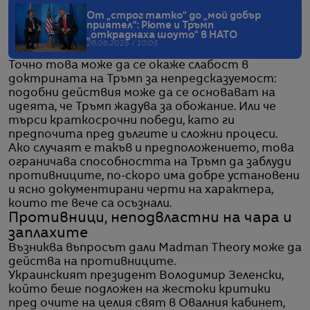
От „строг татко“ до „мой добър
приятел“: Рюте и Тръмп
„откраднаха шоуто“ в НАТО
26.06.2025 / 10:05
Точно това може да се окаже слабост в
доктрината на Тръмп за непредсказуемост:
подобни действия може да се основават на
идеята, че Тръмп жадува за обожание. Или че
търси краткосрочни победи, като ги
предпочита пред дългите и сложни процеси.
Ако случаят е такъв и предположението, това
ограничава способността на Тръмп да заблуди
противниците, по-скоро има добре установени
и ясно документирани черти на характера,
които те вече са осъзнали.
Противници, неподвластни на чара и
заплахите
Възниква въпросът дали Madman Theory може да
действа на противниците.
Украинският президент Володимир Зеленски,
който беше подложен на жестоки критики
пред очите на целия свят в Овалния кабинет,