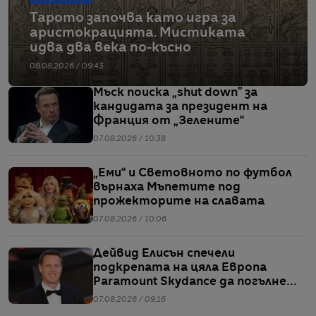
Тарото започва като игра за
аристокрацията. Мистиката
идва два века по-късно
08.08.2026 / 09:43
Мъск поиска „shut down” за
кандидата за президент на
Франция от „Зелените“
07.08.2026 / 10:38
„Еми“ и Световното по футбол
върнаха Мъпетите под
прожекторите на славата
07.08.2026 / 10:06
Дейвид Елисън спечели
подкрепата на цяла Европа
Paramount Skydance да погълне
WBD
07.08.2026 / 09:16