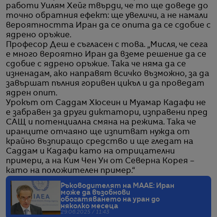
работи Уилям Хейг твърди, че то ще доведе до
точно обратния ефект: ще увеличи, а не намали
вероятността Иран да се опита да се сдобие с
ядрено оръжие.
Професор Деш е съгласен с това. „Мисля, че сега
е много вероятно Иран да вземе решение да се
сдобие с ядрено оръжие. Така че няма да се
изненадам, ако направят всичко възможно, за да
завършат пълния горивен цикъл и да проведат
ядрен опит.
Урокът от Саддам Хюсеин и Муамар Кадафи не
е забравен за други диктатори, изправени пред
САЩ и потенциална смяна на режима. Така че
иранците отчаяно ще изпитват нужда от
крайно възпиращо средство и ще гледат на
Саддам и Кадафи като на отрицателни
примери, а на Ким Чен Ун от Северна Корея –
като на положителен пример.“
Ръководителят на МААЕ: Иран
може да възобнови
обогатяването на уран до
няколко месеца
29.06.2025 / 11:43