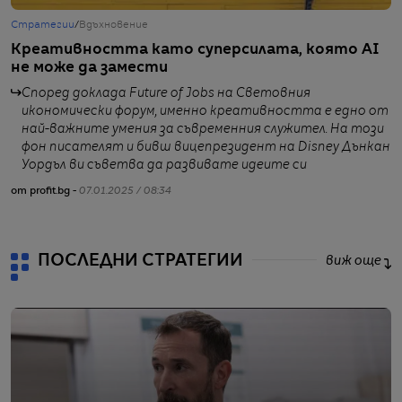
Стратегии
/
Вдъхновение
С
Креативността като суперсилата, която AI
К
не може да замести
Е
Според доклада Future of Jobs на Световния
икономически форум, именно креативността е едно от
най-важните умения за съвременния служител. На този
фон писателят и бивш вицепрезидент на Disney Дънкан
Уордъл ви съветва да развивате идеите си
от profit.bg -
07.01.2025 / 08:34
от
ПОСЛЕДНИ СТРАТЕГИИ
виж още