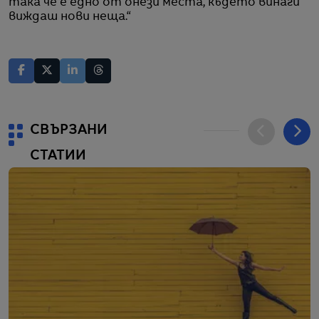
така че е едно от онези места, където винаги
виждаш нови неща.“
СВЪРЗАНИ
СТАТИИ