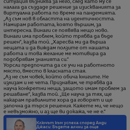
ситуация възниква за него, след като му се
налага да създаде решение за изискванията за
виртуална работа по време на пандемията.
„Аз съм нов в областта на идентичността.
Намирам работата, която вършим, за
интересна. Винаги се появява нещо ново.
Винаги има проблем, който трябва да бъде
решен“, казва той. „Харесва ми да върша
нещата и да виждам ползите от нашата
работа и това желание ме мотивира да
подобрявам знанията си.“
Уорсли предпочита да се учи на работното
място, вместо в класната стая.
„Аз не съм човек, който обича книгите. Не
излизам и не чета. Признавам, че трябва да
науча конкретни неща, защото имам проблем за
решаване“, казва той. „Ще науча за тях, ще
накарам правилните хора да говорят и ще
започна да търся решения. Кажете ми, че нещо
е невъзможно, и аз ще ви докажа, че не е.“
Ключът към успеха според Анди
Джаси: Бъдете алчни за още