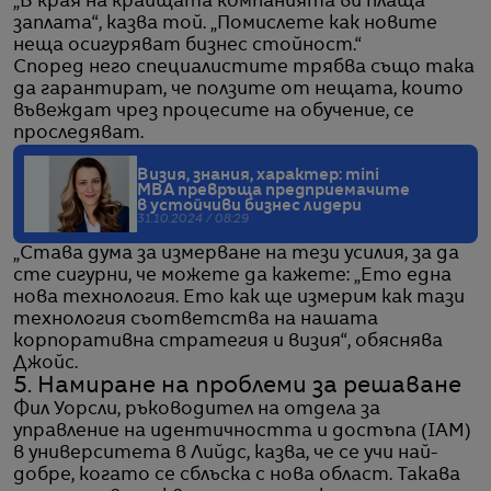
„В края на краищата компанията ви плаща
заплата“, казва той. „Помислете как новите
неща осигуряват бизнес стойност.“
Според него специалистите трябва също така
да гарантират, че ползите от нещата, които
въвеждат чрез процесите на обучение, се
проследяват.
Визия, знания, характер: mini
MBA превръща предприемачите
в устойчиви бизнес лидери
31.10.2024 / 08:29
„Става дума за измерване на тези усилия, за да
сте сигурни, че можете да кажете: „Ето една
нова технология. Ето как ще измерим как тази
технология съответства на нашата
корпоративна стратегия и визия“, обяснява
Джойс.
5. Намиране на проблеми за решаване
Фил Уорсли, ръководител на отдела за
управление на идентичността и достъпа (IAM)
в университета в Лийдс, казва, че се учи най-
добре, когато се сблъска с нова област. Такава