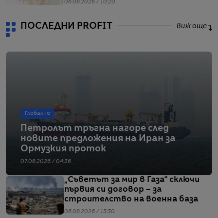
06.08.2026 / 10:20
ПОСЛЕДНИ PROFIT
виж още
Глобално
Петролът тръгна нагоре след
новите предложения на Иран за
Ормузкия проток
07.08.2026 / 04:36
„Съветът за мир в Газа“ сключи
първия си договор – за
строителство на военна база
06.08.2026 / 15:30