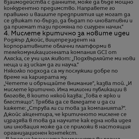
взаимодейства с данните, може да бъде мощно
конкурентно предимство. Направете го
правилно и вашите предприятия ще могат да
се движат по-бързо, да бъдат по-иновативни и
да приемат тази промяна по сигурен начин.“
4. Мислете критично за новите идеи
Роджър Джойс, вицепрезидент на
корпоративните облачни платформи в
телекомуникационната компания GCI от
Аляска, се учи цял живот: „Подхвърляйте ми нови
неща и аз искам да ги науча.“
Няколко подхода са му послужили добре по
време на кариерата му.
„Четете и обръщайте внимание“, казва той. „И
мислете критично. Има милиони публикации в
блогове, в които някой казва: „Това е ярко и
блестящо“. Трябва да се вгледате и да си
кажете: „Струва ли си това за компанията?“.
Джойс акцентира, че критичното мислене се
изразява в това да научите как една нова идея
или иновация може да се приложи в настоящия
организационен контекст.