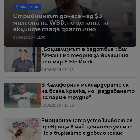
Стратегии
Стриймингът донесе над $3
милиона на WBD, но цената на
акциите спада драстично
06.08.2026 / 12:36
„Социализмът е бедствие“: Бил
Акман има теория за жилищния
кошмар в Ню Йорк
06.08.2026 / 11:07
В Калифорния милиардерите са
на всяка крачка, но „раздаването
на пари е трудно“
06.08.2026 / 10:30
Емоционалната устойчивост се
превръща в най-ценното умение.
Не я бъркайте с дебелокожие