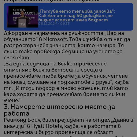
„Пътуването тепърва започва“:
Как жените над 50 доказват, че
бизнес успехът няма възраст
08.12.2024 / 09:55
Джордан е назначена на длъжността „Цар на
обучението“ в Microsoft. Това изисква от нея да
разпространява знанията, които намира. Тя
също така провежда Седмица на ученето за
своя екип.
„За една седмица на всяко тримесечие
отменяме всички вътрешни срещи и
пренасочваме това време за обучения, четене
на книги, слушане на подкастове и други“, казва
тя. „И този подход е много успешен, тъй като
кара хората да пренасочват времето си към
учене.“
3. Намерете интересно място за
работа
Реймънд Бойл, вицепрезидент на отдел „Данни и
анализи“ в Hyatt Hotels, казва, че работата в
интересна и бързо променяща се област