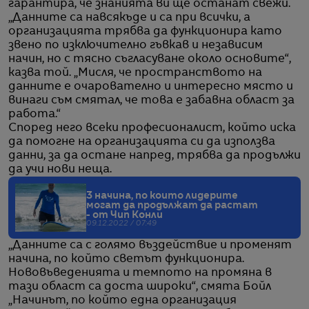
гарантира, че знанията ви ще останат свежи.
„Данните са навсякъде и са при всички, а
организацията трябва да функционира като
звено по изключително гъвкав и независим
начин, но с тясно съгласуване около основите“,
казва той. „Мисля, че пространството на
данните е очарователно и интересно място и
винаги съм смятал, че това е забавна област за
работа.“
Според него всеки професионалист, който иска
да помогне на организацията си да използва
данни, за да остане напред, трябва да продължи
да учи нови неща.
3 начина, по които лидерите
могат да продължат да растат
- от Чип Конли
09.12.2022 / 07:49
„Данните са с голямо въздействие и променят
начина, по който светът функционира.
Нововъведенията и темпото на промяна в
тази област са доста широки“, смята Бойл
„Начинът, по който една организация