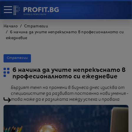
Начало
Стратегии
6 начина да учите непрекъснато в професионалното си
ежедневие
Стратегии
6 начина да учите непрекъснато в
професионалното си ежедневие
Бързият темп на промени в бизнеса днес изисква от
специалистите да развиват постоянно нови умения -
това може да е разликата между успеха и провала