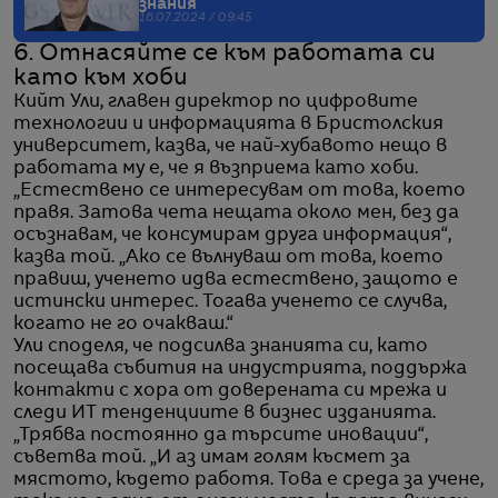
знания
16.07.2024 / 09:45
6. Отнасяйте се към работата си
като към хоби
Кийт Ули, главен директор по цифровите
технологии и информацията в Бристолския
университет, казва, че най-хубавото нещо в
работата му е, че я възприема като хоби.
„Естествено се интересувам от това, което
правя. Затова чета нещата около мен, без да
осъзнавам, че консумирам друга информация“,
казва той. „Ако се вълнуваш от това, което
правиш, ученето идва естествено, защото е
истински интерес. Тогава ученето се случва,
когато не го очакваш.“
Ули споделя, че подсилва знанията си, като
посещава събития на индустрията, поддържа
контакти с хора от доверената си мрежа и
следи ИТ тенденциите в бизнес изданията.
„Трябва постоянно да търсите иновации“,
съветва той. „И аз имам голям късмет за
мястото, където работя. Това е среда за учене,