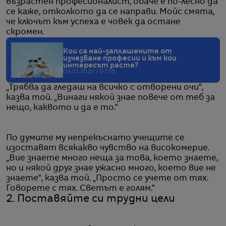
възрастен професионалист, обаче е по-лесно да
се каже, отколкото да се направи. Мойс смята,
че ключът към успеха е човек да остане
скромен.
Кои са най-заплашените от
изчезване професии и към кои
интересът расте?
09.01.2025 / 07:56
„Трябва да гледаш на всичко с отворени очи“,
казва той. „Винаги някой знае повече от теб за
нещо, каквото и да е то.“
По думите му непрекъснато учещите се
изоставят всякакво чувство на високомерие.
„Вие знаете много неща за това, което знаете,
но и някой друг знае ужасно много, което вие не
знаете“, казва той. „Просто се учете от тях.
Говорете с тях. Светът е голям.“
2. Поставяйте си трудни цели