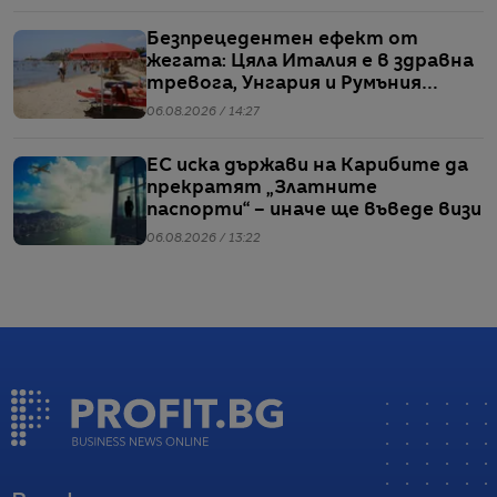
Безпрецедентен ефект от
жегата: Цяла Италия е в здравна
тревога, Унгария и Румъния
пестят електричество
06.08.2026 / 14:27
ЕС иска държави на Карибите да
прекратят „Златните
паспорти“ – иначе ще въведе визи
06.08.2026 / 13:22