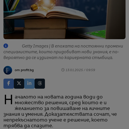
Getty Images | В епохата на постоянни промени
специалистите, които придобиват нови знания, е по-
вероятно да се издигнат по кариерната стълбица.
от profit.bg
13.01.2025 / 09:59
Началото на новата година води до
множество решения, сред които е и
желанието за повишаване на личните
знания и умения. Доказателствата сочат, че
непрекъснатото учене е решение, което
трябва да спазите.