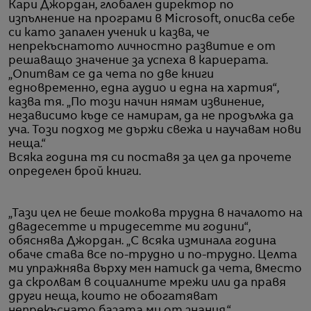
Кари Джордан, глобален директор по
изпълнение на програми в Microsoft, описва себе
си като запален ученик и казва, че
непрекъснатото личностно развитие е от
решаващо значение за успеха в кариерата.
„Опитвам се да чета по две книги
едновременно, една аудио и една на хартия“,
казва тя. „По този начин нямам извинение,
независимо къде се намирам, да не продължа да
уча. Този подход ме държи свежа и научавам нови
неща.“
Всяка година тя си поставя за цел да прочете
определен брой книги.
„Тази цел не беше толкова трудна в началото на
двадесетте и тридесетте ми години“,
обяснява Джордан. „С всяка изминала година
обаче става все по-трудно и по-трудно. Целта
ми упражнява върху мен натиск да чета, вместо
да скролвам в социалните мрежи или да правя
други неща, които не обогатяват
непрекъснато базата ми от знания.“