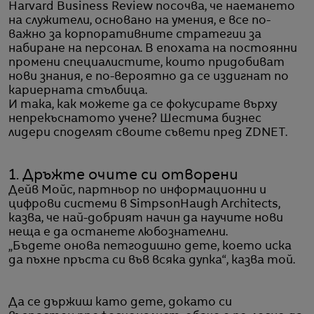
Harvard Business Review посочва, че наемането
на служители, основано на умения, е все по-
важно за корпоративните стратегии за
набиране на персонал. В епохата на постоянни
промени специалистите, които придобиват
нови знания, е по-вероятно да се издигнат по
кариерната стълбица.
И така, как можете да се фокусирате върху
непрекъснатото учене? Шестима бизнес
лидери споделят своите съвети пред ZDNET.
1. Дръжте очите си отворени
Дейв Мойс, партньор по информационни и
цифрови системи в SimpsonHaugh Architects,
казва, че най-добрият начин да научите нови
неща е да останете любознателни.
„Бъдете онова петгодишно дете, което иска
да пъхне пръста си във всяка дупка“, казва той.
Да се държиш като дете, докато си