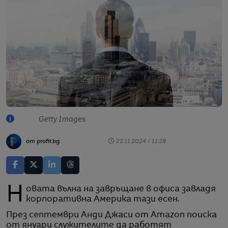
Getty Images
от profit.bg
22.11.2024 / 11:28
Новата вълна на завръщане в офиса завладя
корпоративна Америка тази есен.
През септември Анди Джаси от Amazon поиска
от януари служителите да работят