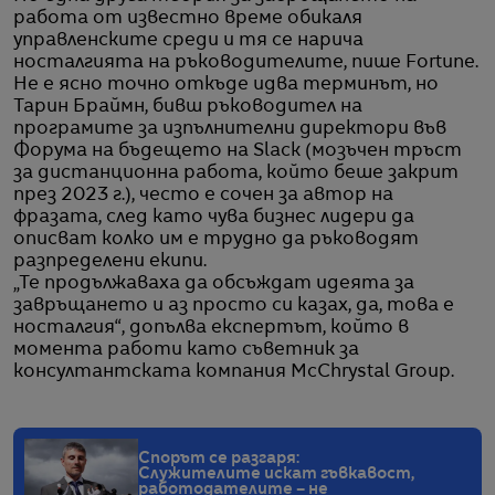
работа от известно време обикаля
управленските среди и тя се нарича
носталгията на ръководителите, пише Fortune.
Не е ясно точно откъде идва терминът, но
Тарин Браймн, бивш ръководител на
програмите за изпълнителни директори във
Форума на бъдещето на Slack (мозъчен тръст
за дистанционна работа, който беше закрит
през 2023 г.), често е сочен за автор на
фразата, след като чува бизнес лидери да
описват колко им е трудно да ръководят
разпределени екипи.
„Те продължаваха да обсъждат идеята за
завръщането и аз просто си казах, да, това е
носталгия“, допълва експертът, който в
момента работи като съветник за
консултантската компания McChrystal Group.
Спорът се разгаря:
Служителите искат гъвкавост,
работодателите – не