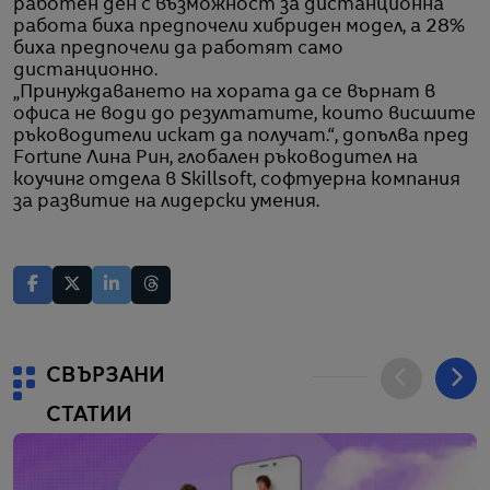
работен ден с възможност за дистанционна
работа биха предпочели хибриден модел, а 28%
биха предпочели да работят само
дистанционно.
„Принуждаването на хората да се върнат в
офиса не води до резултатите, които висшите
ръководители искат да получат.“, допълва пред
Fortune Лина Рин, глобален ръководител на
коучинг отдела в Skillsoft, софтуерна компания
за развитие на лидерски умения.
СВЪРЗАНИ
СТАТИИ