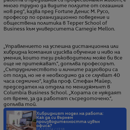
работа в предишния си професионален живот, е
много трудно да видите ползите от сегашния
нов ред“, казва пред Fortune Денис М. Русо,
професор по организационно поведение и
обществена политика в Tepper School of
Business към университета Carnegie Mellon.
„Управлението на успешна дистанционна или
хибридна компания изисква обучение и ниво на
умения, които тези ръководители може би все
още не притежават.“, допълва професорът.
„Сътрудничеството и личните разговори са
от полза, но не е необходимо да се случват 40
часа седмично“, казва проф. Стефан Майер,
председател на отдела по мениджмънт в
Columbia Business School. „Хората се нуждаят
от време, за да работят съсредоточено.“,
допълва той.
Хибридният модел на работа:
Как да си върнем
производителността извън
офиса?
14.11.2024 / 13:18