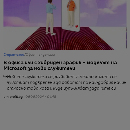
Стратегии
/
Офис тенденции
Г
В офиса или с хибриден график – моделът на
Д
Microsoft за нови служители
о
Новите служители се развиват успешно, когато се
от
чувстват подкрепени да работят по най-добрия начин
относно това кога и къде изпълняват задачите си
от profit.bg -
06.06.2024 / 04:48