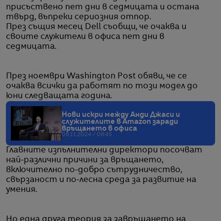
присъствено пет дни в седмицата и остана
твърд, въпреки сериозния отпор.
През същия месец Dell съобщи, че очаква и
своите служители в офиса пет дни в
седмицата.
През ноември Washington Post обяви, че се
очаква всички да работят по този модел до
юни следващата година.
Нови искри между Анди Джаси и
служителите в Amazon заради
връщането в офиса
06.11.2024 / 06:45
Главните изпълнителни директори посочват
най-различни причини за връщането,
включително по-добро сътрудничество,
свързаност и по-лесна среда за развитие на
умения.
Но една друга теория за завръщането на