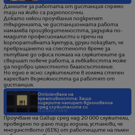
Данните за работата от дистанция спрямо
тази на живо са разнопосочни.
Докато някои проучвания подкрепят
твърденията, че дистанционната работа
намалява производителността, задържа по-
младите професионалисти и пречи на
корпоративната култура, други показват, че
превръщането на спестеното време за
пътуване до офиса помага на служителите да
свършат повече работа, а гъвкавостта може
да подобри цялостното благосъстояние.
Но едно е ясно: служителите в голяма степен
харесват възможността да работят от
дистанция.
Отключване на
креативността: Защо
лидерите намират вдъхновение
сред служителите си
11.11.2024 / 09:10
Проучване на Gallup сред над 20 000 служители,
проведено по-рано тази година, установи, че
мнозинството (61%) от работещите на пълен