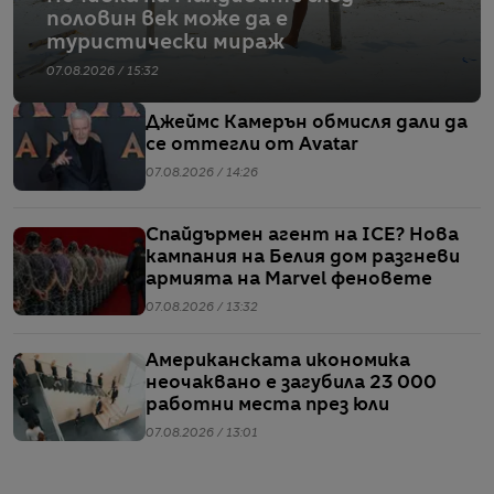
половин век може да е
туристически мираж
07.08.2026 / 15:32
Джеймс Камерън обмисля дали да
се оттегли от Avatar
07.08.2026 / 14:26
Спайдърмен агент на ICE? Нова
кампания на Белия дом разгневи
армията на Marvel феновете
07.08.2026 / 13:32
Американската икономика
неочаквано е загубила 23 000
работни места през юли
07.08.2026 / 13:01