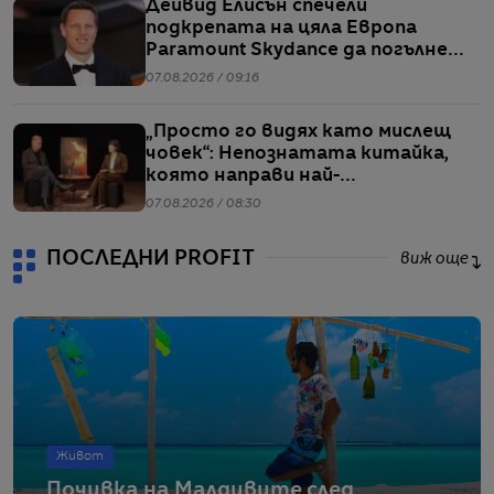
Дейвид Елисън спечели
подкрепата на цяла Европа
Paramount Skydance да погълне
WBD
07.08.2026 / 09:16
„Просто го видях като мислещ
човек“: Непознатата китайка,
която направи най-
коментираното интервю с
07.08.2026 / 08:30
Кристофър Нолан
ПОСЛЕДНИ PROFIT
виж още
Живот
Почивка на Малдивите след