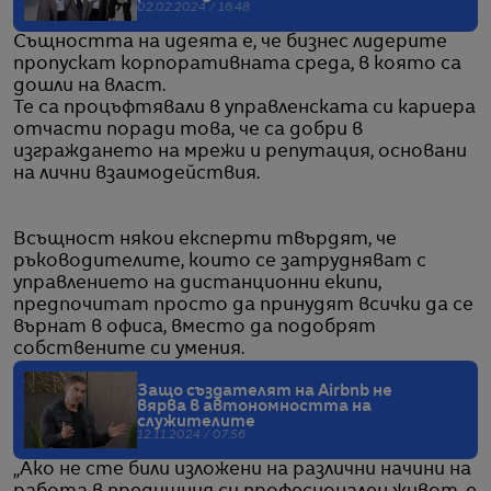
02.02.2024 / 16:48
Същността на идеята е, че бизнес лидерите
пропускат корпоративната среда, в която са
дошли на власт.
Те са процъфтявали в управленската си кариера
отчасти поради това, че са добри в
изграждането на мрежи и репутация, основани
на лични взаимодействия.
Всъщност някои експерти твърдят, че
ръководителите, които се затрудняват с
управлението на дистанционни екипи,
предпочитат просто да принудят всички да се
върнат в офиса, вместо да подобрят
собствените си умения.
Защо създателят на Airbnb не
вярва в автономността на
служителите
12.11.2024 / 07:56
„Ако не сте били изложени на различни начини на