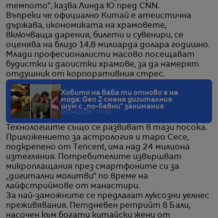
темпото“, казва Линда Ю пред CNN.
Въпреки че официално Китай е атеистична
държава, икономиката на храмовете,
включваща дарения, билети и сувенири, се
оценява на близо 14,8 милиарда долара годишно.
Млади професионалисти масово посещават
будистки и даоистки храмове, за да намерят
отдушник от корпоративния стрес.
Хобито на баба ти отново е на
мода: Gen Z сменя дигиталния
шум с „по-бавни“ занимания
05.04.2026 / 07:10
Технологиите също се развиват в тази посока.
Приложението за астрология и таро Cece,
подкрепено от Tencent, има над 24 милиона
изтегляния. Потребителите извършват
микроплащания през смартфоните си за
„дигитални молитви“ по време на
лайфстриймове от манастири.
За най-заможните се предлагат луксозни уелнес
преживявания. Петдневен ретрийт в Бали,
насочен към богати китайски жени от