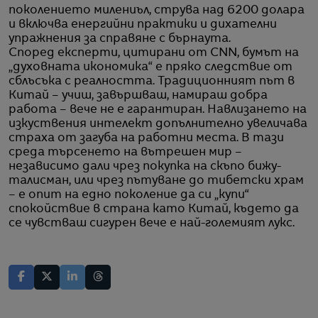
поколението милениъл, струва над 6200 долара
и включва енергийни практики и дихателни
упражнения за справяне с бърнаута.
Според експерти, цитирани от CNN, бумът на
„духовната икономика“ е пряко следствие от
сблъсъка с реалността. Традиционният път в
Китай – учиш, завършваш, намираш добра
работа – вече не е гарантиран. Навлизането на
изкуствения интелект допълнително увеличава
страха от загуба на работни места. В тази
среда търсенето на вътрешен мир –
независимо дали чрез покупка на скъпо бижу-
талисман, или чрез пътуване до тибетски храм
– е опит на едно поколение да си „купи“
спокойствие в страна като Китай, където да
се чувстваш сигурен вече е най-големият лукс.