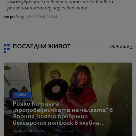
към възвръщане на вътрешното спокойствие и
рационалния поглед над събитията
от profit.bg -
15.04.2026 / 11:08
от
ПОСЛЕДНИ ЖИВОТ
виж още
Живот
Рияко Катаяма –
„проповедничката на чалгата“ в
Япония, която превръща
българския попфолк в клубна
екзотика
09.08.2026 / 05:44