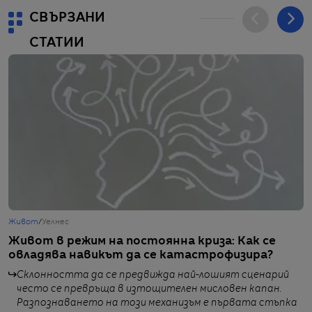
СВЪРЗАНИ
СТАТИИ
Живот
/
Уелнес
С
Живот в режим на постоянна криза: Как се
„
овладява навикът да се катастрофизира?
п
и
Склонността да се предвижда най-лошият сценарий
често се превръща в изтощителен мисловен капан.
Разпознаването на този механизъм е първата стъпка