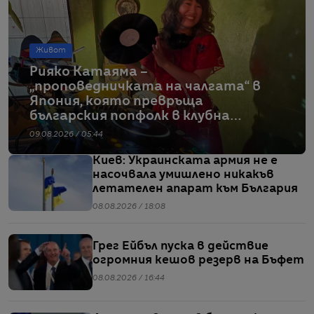
Живот
Рияко Катаяма –
„проповедничката на чалгата“ в
Япония, която превръща
българския попфолк в клубна
екзотика
09.08.2026 / 05:44
Киев: Украинската армия не е
насочвала умишлено никакъв
летателен апарат към България
08.08.2026 / 18:08
Грег Ейбъл пуска в действие
огромния кешов резерв на Бъфет
08.08.2026 / 16:44