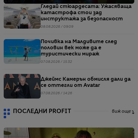
Гледай стюардесата: Ужасяваща
катастрофа стои зад
инструктажа за безопасност
08.08.2026 / 09:09
Почивка на Малдивите след
половин век може да е
туристически мираж
07.08.2026 / 15:32
Джеймс Камерън обмисля дали да
се оттегли от Avatar
07.08.2026 / 14:26
ПОСЛЕДНИ PROFIT
виж още