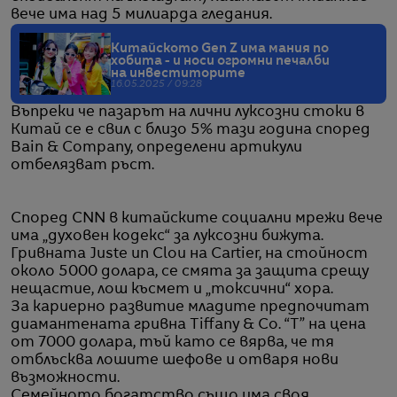
вече има над 5 милиарда гледания.
Китайското Gen Z има мания по
хобита - и носи огромни печалби
на инвеститорите
16.05.2025 / 09:28
Въпреки че пазарът на лични луксозни стоки в
Китай се е свил с близо 5% тази година според
Bain & Company, определени артикули
отбелязват ръст.
Според CNN в китайските социални мрежи вече
има „духовен кодекс“ за луксозни бижута.
Гривната Juste un Clou на Cartier, на стойност
около 5000 долара, се смята за защита срещу
нещастие, лош късмет и „токсични“ хора.
За кариерно развитие младите предпочитат
диамантената гривна Tiffany & Co. “T” на цена
от 7000 долара, тъй като се вярва, че тя
отблъсква лошите шефове и отваря нови
възможности.
Семейното богатство също има своя