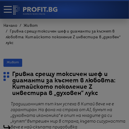
Начало
Живот
Гривна срещу токсичен шеф и диаманти за късмет в
любовта: Китайското поколение Z инвестира в „духовен“
лукс
Живот
Гривна срещу токсичен шеф и
диаманти за късмет в любовта:
Китайското поколение Z
инвестира в „духовен“ лукс
Традиционният път към успеха в Китай вече не е
гарантиран. На фона на страха от AI, бумът на
„духовната икономика“ е опит на младите да си
„купят“ вътрешен мир в страна, където сигурността
вече е най-скъпата придобивка