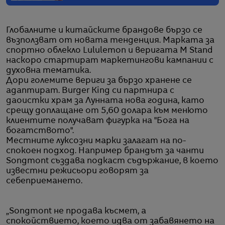
Глобалните и китайските брандове бързо се
възползват от новата тенденция. Марката за
спортно облекло Lululemon и веригата M Stand
наскоро стартират маркетингови кампании с
духовна тематика.
Дори големите вериги за бързо хранене се
адаптират. Burger King си партнира с
даоистки храм за Лунната нова година, като
срещу доплащане от 5,60 долара към менюто
клиентите получават фигурка на "Бога на
богатството".
Местните луксозни марки залагат на по-
спокоен подход. Например брандът за чанти
Songmont създава подкаст съдържание, в което
известни режисьори говорят за
себеприемането.
„Songmont не продава късмет, а
спокойствието, което идва от забавянето на