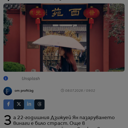
Unsplash
от profit.bg
08.07.2026 / 09:02
За 22-годишния Дзижуей Ян пазаруването
винаги е било страст. Още в