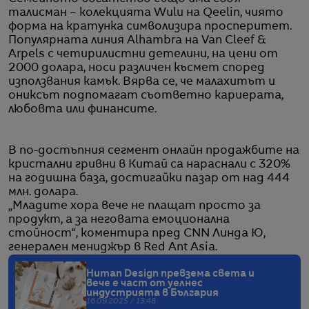
талисман – колекцията Wulu на Qeelin, чиято
форма на кратунка символизира просперитет.
Популярната линия Alhambra на Van Cleef &
Arpels с четирилистни детелини, на цени от
2000 долара, носи различен късмет според
използвания камък. Вярва се, че малахитът и
ониксът подпомагат съответно кариерата,
любовта или финансите.
В по-достъпния сегмент онлайн продажбите на
кристални гривни в Китай са нараснали с 320%
на годишна база, достигайки пазар от над 444
млн. долара.
„Младите хора вече не плащат просто за
продукт, а за неговата емоционална
стойност“, коментира пред CNN Линда Ю,
генерален мениджър в Red Ant Asia.
Human Design превзема света и
вече е част от уелнес
индустрията в България
16.09.2025 / 13:48