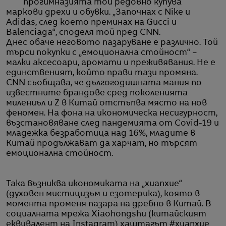
прогимназията той редовно купува
маркови дрехи и обувки. „Започнах с Nike и
Adidas, след което преминах на Gucci и
Balenciaga“, споделя той пред CNN.
Днес обаче неговото пазаруване е различно. Той
търси покупки с „емоционална стойност“ –
малки аксесоари, аромати и преживявания. Не е
единственият, който прави тази промяна.
CNN съобщава, че дългогодишната мания по
известните брандове сред поколенията
милениъл и Z в Китай отстъпва място на нов
феномен. На фона на икономическа несигурност,
възстановяване след пандемията от Covid-19 и
младежка безработица над 16%, младите в
Китай продължават да харчат, но търсят
емоционална стойност.
Така възниква икономиката на „xuanxue“
(духовен мистицизъм и езотерика), която в
момента променя пазара на дребно в Китай. В
социалната мрежа Xiaohongshu (китайският
еквивалент на Instagram) хаштагът #xuanxue