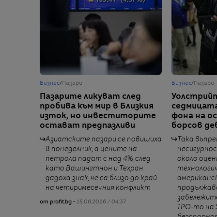
Бизнес
/
Пазари
Бизнес
/
Пазари
Пазарите ликуват след
Уолстрий
пробива към мир в Близкия
седмицата
изток, но инвеститорите
фона на о
остават предпазливи
борсов де
Азиатските пазари се повишиха
Така въпр
в понеделник, а цените на
несигурно
петрола падат с над 4%, след
около оцен
като Вашингтнон и Техран
технологи
дадоха знак, че са близо до край
американс
на четиримесечния конфликт
продължав
забележит
от profit.bg -
15.06.2026 / 04:37
IPO-то на 