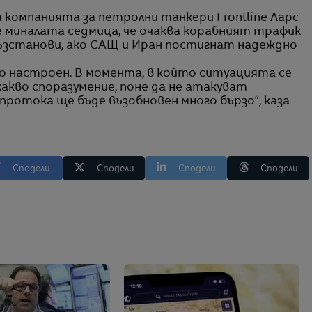
 компанията за петролни танкери Frontline Ларс
миналата седмица, че очаква корабният трафик
възстанови, ако САЩ и Иран постигнат надеждно
 настроен. В момента, в който ситуацията се
акво споразумение, поне да не атакуват
ротока ще бъде възобновен много бързо“, каза
Сподели
Сподели
Сподели
Сподели