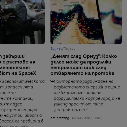
Бизнес
/
Пазари
т завърши
„Денят след Ормуз“: Колко
 с ръстове на
дълго може да продължи
слепителния
петролният шок след
бют на SpaceX
отварянето на протока
еки геополитическата
Повторното задвижване на
ст и опасенията
разклатеното енергийно сърце
ките на
ще бъде многогодишна
чните компании,
разрушителна надпревара, а не
кият пазар
уикенд проект от типа
а да демонстрира
„направи си сам“
елна устойчивост, а
от profit.bg -
03.04.2026 / 11:09
SpaceX се превърна в