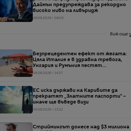
Даймън предупреждава за рекордно
високо ниво на ливъридж
06.08.2026 / 08:05
виж още
Безпрецедентен ефект от жегата:
Цяла Италия е в здравна тревога,
Унгария и Румъния пестят
електричество
06.08.2026 / 14:27
ЕС иска държави на Карибите да
прекратят „Златните паспорти“ –
иначе ще въведе визи
06.08.2026 / 13:22
Стриймингът донесе над $3 милиона