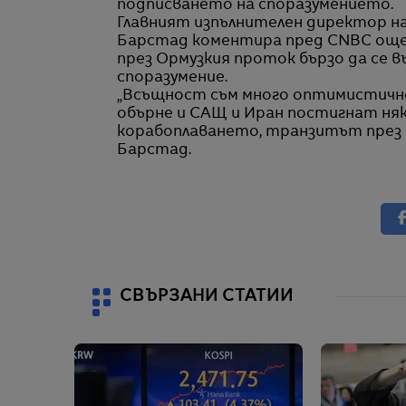
подписването на споразумението.
Главният изпълнителен директор на
Барстад коментира пред CNBC още 
през Ормузкия проток бързо да се 
споразумение.
„Всъщност съм много оптимистично
обърне и САЩ и Иран постигнат няк
корабоплаването, транзитът през п
Барстад.
СВЪРЗАНИ СТАТИИ