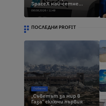
SpaceX най-сетне
могат да продават
06.08.2026 / 11:48
дяловете си.
Таймингът не е
идеален
ПОСЛЕДНИ PROFIT
Глобално
„Съветът за мир в
Газа“ сключи първия