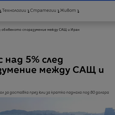
Технологии
Стратегии
Живот
д обявеното споразумение между САЩ и Иран
 над 5% след
зумение между САЩ и
л за доставка през юли за кратко паднаха под 80 долара