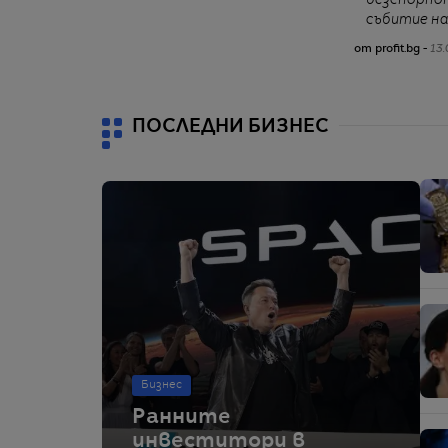
безспорно
събитие н
от profit.bg -
13.
ПОСЛЕДНИ БИЗНЕС
Бизнес
Ранните
инвеститори в