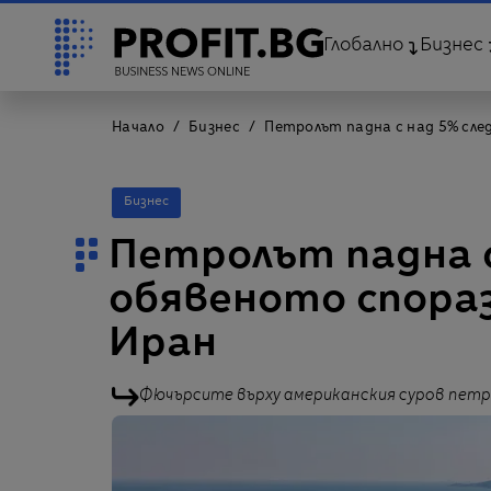
Глобално
Бизнес
Начало
Бизнес
Петролът падна с над 5% сле
Бизнес
Петролът падна с
обявеното спора
Иран
Фючърсите върху американския суров петро