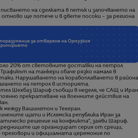
писването на сделката в петък и започването на
отново ще потече и в двете посоки – за региона
поразумение за отваряне на Ормузкия
 примирието
коло 20% от световните доставки на петрол
 Трафикът на танкери обаче рязко намаля в
атаки. Нарушаването на корабоплаването в район
лагането на петрол в историята.
ел Шехбаз Шариф съобщи в неделя, че САЩ и Иран
остоянно прекратяване на военните действия на
ан.
к между Вашингтон и Техеран.
динените щати и Ислямска република Иран за
тическо решение на конфликта“, заяви Шариф.
осредниците ще организират серия от срещи,
преговори и официалната церемония по