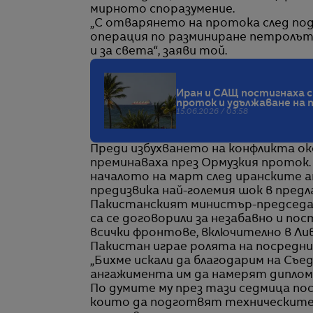
мирното споразумение.
„С отварянето на протока след под
операция по разминиране петролът 
и за света“, заяви той.
Иран и САЩ постигнаха с
проток и удължаване на
15.06.2026 / 03:58
Преди избухването на конфликта о
преминаваха през Ормузкия проток.
началото на март след иранските 
предизвика най-големия шок в пред
Пакистанският министър-председат
са се договорили за незабавно и п
всички фронтове, включително в Лив
Пакистан играе ролята на посредни
„Бихме искали да благодарим на Съе
ангажимента им да намерят диплома
По думите му през тази седмица п
които да подготвят техническите 