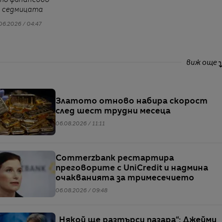
то финансово
а седмицата
06.2026 / 04:47
виж още
Златото отново набира скорост
след шест трудни месеца
06.08.2026 / 11:11
Commerzbank рестартира
преговорите с UniCredit и надмина
очакванията за тримесечието
06.08.2026 / 09:48
„Някой ще разтърси пазара“: Джейми