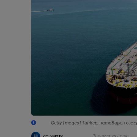
Getty Images | Танкер, натоварен със 
от profit.bg
15.06.2026 / 12:08