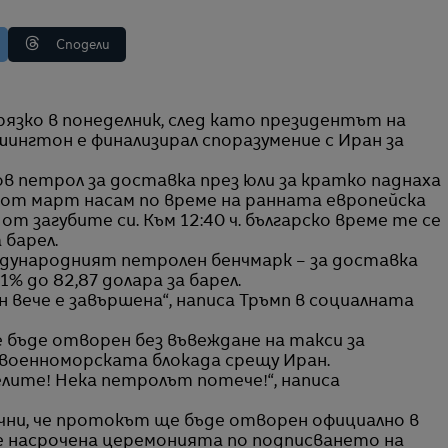
Сподели
шингтон е финализирал споразумение с Иран за
в петрол за доставка през юли за кратко паднаха
т от март насам по време на ранната европейска
т загубите си. Към 12:40 ч. българско време те се
 барел.
ждународният петролен бенчмарк – за доставка
1% до 82,87 долара за барел.
н вече е завършена“, написа Тръмп в социалната
бъде отворен без въвеждане на такси за
военноморската блокада срещу Иран.
елите! Нека петролът потече!“, написа
чни, че протокът ще бъде отворен официално в
 е насрочена церемонията по подписването на