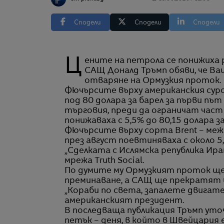
Сподели
Сподели
Сподели
Цените на петрола се понижиха рязко в понеделник, след като президентът на
САЩ Доналд Тръмп обяви, че Ва
отваряне на Ормузкия проток.
Фючърсите върху американския суро
под 80 долара за барел за първи пъ
търговия, преди да ограничат част о
понижаваха с 5,5% до 80,15 долара за
Фючърсите върху сорта Brent – ме
през август поевтиняваха с около 5,
„Сделката с Ислямска република Ира
мрежа Truth Social.
По думите му Ормузкият проток ще 
преминаване, а САЩ ще прекратят 
„Кораби по света, запалете двигат
американският президент.
В последваща публикация Тръмп уто
петък – деня, в който в Швейцария