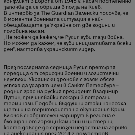
конфликт в Европа от 1945 г. насам постепенно
започва да се обръща в полза на Киев.
В интервю за The Guardian Зеленски посочва, че
в момента военната ситуация е най-
обещаващата за Украйна от две години и
половина насам.
„Не можем да кажем, че Русия губи тази война.
Но можем да кажем, че губи инициативата всеки
ден“, настоява украинският лидер.
През последната седмица Русия претърпя
поредица от сериозни военни и логистични
неуспехи. Украински дронове с голям обсег
успяха да ударят цели в Санкт Петербург –
родния град на руския президент Владимир
Путин, причинявайки пожари в петролни
терминали. Подобни въздушни атаки нанесоха
щети и на територията на окупирания Крим.
Ключов снабдителен маршрут в региона е
блокиран от горящи камиони и цистерни,
което доведе до сериозен недостиг на гориво
на анексирания през 2014 г. полуостров.