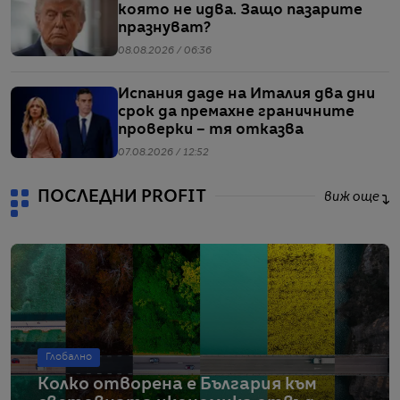
която не идва. Защо пазарите
празнуват?
08.08.2026 / 06:36
Испания даде на Италия два дни
срок да премахне граничните
проверки – тя отказва
07.08.2026 / 12:52
ПОСЛЕДНИ PROFIT
виж още
Глобално
Колко отворена е България към