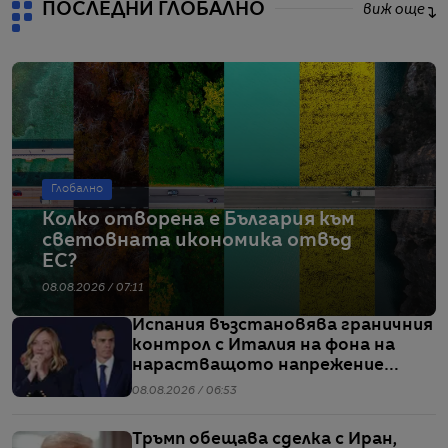
ПОСЛЕДНИ ГЛОБАЛНО
виж още
Глобално
Колко отворена е България към
световната икономика отвъд
ЕС?
08.08.2026 / 07:11
Испания възстановява граничния
контрол с Италия на фона на
нарастващото напрежение
заради мигрантите
08.08.2026 / 06:53
Тръмп обещава сделка с Иран,