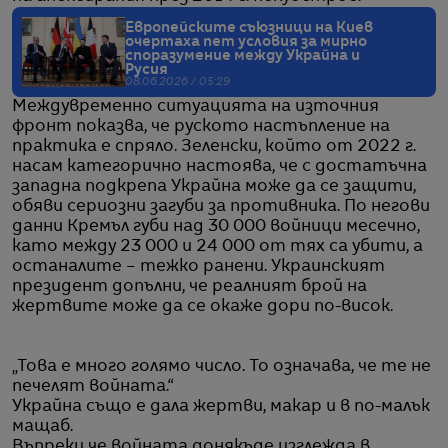
Европейските съюзници на Киев
очертаха пет условия за мирно
споразумение между Украйна и
Русия
08.06.2026 / 05:29
Междувременно ситуацията на източния
фронт показва, че руското настъпление на
практика е спряло. Зеленски, който от 2022 г.
насам категорично настоява, че с достатъчна
западна подкрепа Украйна може да се защити,
обяви сериозни загуби за противника. По негови
данни Кремъл губи над 30 000 войници месечно,
като между 23 000 и 24 000 от тях са убити, а
останалите – тежко ранени. Украинският
президент допълни, че реалният брой на
жертвите може да се окаже дори по-висок.
„Това е много голямо число. То означава, че те не
печелят войната.“
Украйна също е дала жертви, макар и в по-малък
мащаб.
Въпреки че войната донякъде изглежда в