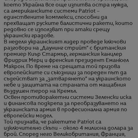
което Украйна все още изпитва остра нужда,
са американските системи Patriot –
единствените комплекси, способни да
прехващат руските балистични ракети, които
редовно се използват при атаки срещу
украински градове.
В неделя украинският лидер проведе ключови
разговори на „Даунинг стрийт“ с британския
премиер Киър Стармър, германския канцлер
Фридрих Мерц и френския президент Еманюел
Макрон. По време на срещата той призова
европейските си съюзници за пореден път да
съдействат за „затварянето“ на украинското
небе и защитата на страната от мащабния
въздушен терор на Кремъл.
Освен противоракетни системи Зеленски иска
и финансова подкрепа за преобразуването на
украинската армия в професионална армия по
европейски модел.
Той признава, че ракетите Patriot са
изключително скъпи – около 4 милиона долара за
брой. Според него Великобритания, Франция,