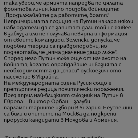
така увери, че армията напредва по цялата
фронтова линия, като призова войниците:
„Продължавайте да работите, братя.“
Непримиримата позиция на Путин накара някои
наблюдатели да се запитат дали той не живее
в заблуда или не получава невярна информация
от своите командири. Зеленски допуска, че
подобни теории са правдоподобни, но
подчертава, че „няма значение защо лъже“.
Според него Путин лъже още от началото на
войната, когато оправдаваше инвазията с
необходимостта да „спаси“ рускоезичното
население в Украйна.
На международната сцена Русия също е
претърпяла редица политически поражения.
През април най-близкият съюзник на Путин в
Европа – Виктор Орбан – загуби
парламентарните избори в Унгария. Неуспешни
са били и опитите на Москва да подкрепи
проруски кандидати в Молдова и Армения.