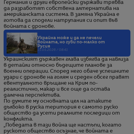
Германия и други европейски държави трябва
да разработят собствена алтернатива на
американската система. В замяна Украйна е
готова да сподели натрупания си опит във
войната с дронове.
Украйна може и да не печели
войната, но губи по-малко от
Русия
15.05.2026 / 08:41
Украинският държавен глава избягва да навлиза
в детайли относно бъдещите планове за
военни операции. Според него обаче успешните
удари с дронове на голям и среден обсег правят
евентуалното връщане на Крим по-
реалистично, макар и все още да остава
далечна перспектива.
По думите му основната цел на атаките
дълбоко в руска територия е самото руско
общество да усети реалните последици от
конфликта.
„Победата в тази война ще настъпи, когато
руското общество осъзнае, че войната е