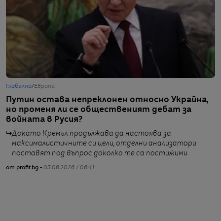
Глобално
/
Европа
Г
Путин остава непреклонен относно Украйна,
У
но променя ли се общественият дебат за
п
войната в Русия?
Докато Кремъл продължава да настоява за
максималистичните си цели, отделни анализатори
поставят под въпрос доколко те са постижими
от
от profit.bg -
03.06.2026 / 06:41