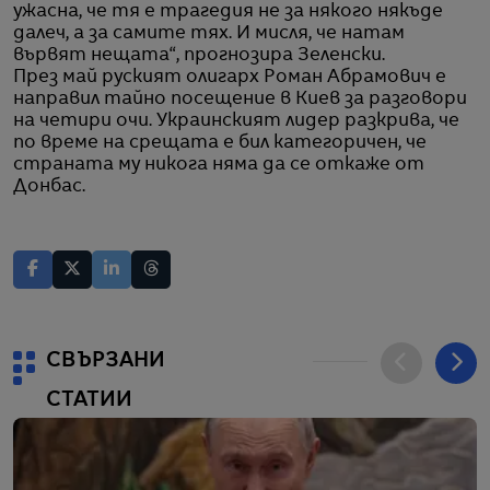
ужасна, че тя е трагедия не за някого някъде
далеч, а за самите тях. И мисля, че натам
вървят нещата“, прогнозира Зеленски.
През май руският олигарх Роман Абрамович е
направил тайно посещение в Киев за разговори
на четири очи. Украинският лидер разкрива, че
по време на срещата е бил категоричен, че
страната му никога няма да се откаже от
Донбас.
СВЪРЗАНИ
СТАТИИ