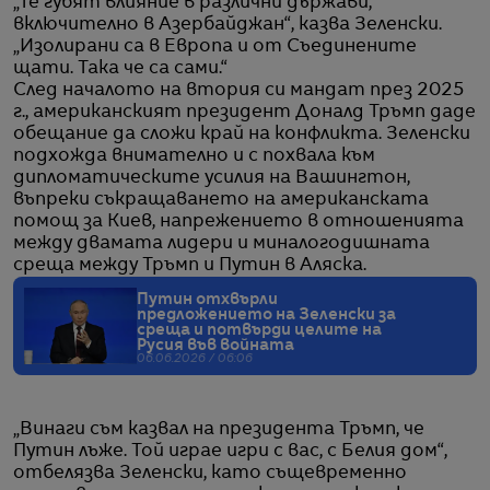
„Те губят влияние в различни държави,
включително в Азербайджан“, казва Зеленски.
„Изолирани са в Европа и от Съединените
щати. Така че са сами.“
След началото на втория си мандат през 2025
г., американският президент Доналд Тръмп даде
обещание да сложи край на конфликта. Зеленски
подхожда внимателно и с похвала към
дипломатическите усилия на Вашингтон,
въпреки съкращаването на американската
помощ за Киев, напрежението в отношенията
между двамата лидери и миналогодишната
среща между Тръмп и Путин в Аляска.
Путин отхвърли
предложението на Зеленски за
среща и потвърди целите на
Русия във войната
06.06.2026 / 06:06
„Винаги съм казвал на президента Тръмп, че
Путин лъже. Той играе игри с вас, с Белия дом“,
отбелязва Зеленски, като същевременно