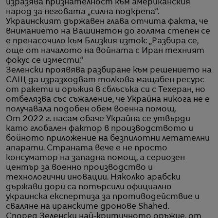
изразява признателност към американския
народ за неговата „силна подкрепа“.
Украинският държавен глава отчита факта, че
вниманието на Вашингтон до голяма степен се
е пренасочило към Близкия изток: „Разбира се,
още от началото на войната с Иран техният
фокус се измести.“
Зеленски проявява разбиране към решението на
САЩ да изразходват толкова мащабен ресурс
от ракети и оръжия в сблъсъка си с Техеран, но
отбелязва със съжаление, че Украйна никога не е
получавала подобен обем военна помощ.
От 2022 г. насам обаче Украйна се утвърди
като глобален фактор в производството и
бойното приложение на безпилотни летателни
апарати. Страната вече е не просто
консуматор на западна помощ, а сериозен
център за военно производство и
технологични иновации. Няколко арабски
държави дори са потърсили официално
украинска експертиза за противодействие и
сваляне на иранските дронове Shahed.
Според Зеленски най-критичното оръжие, от