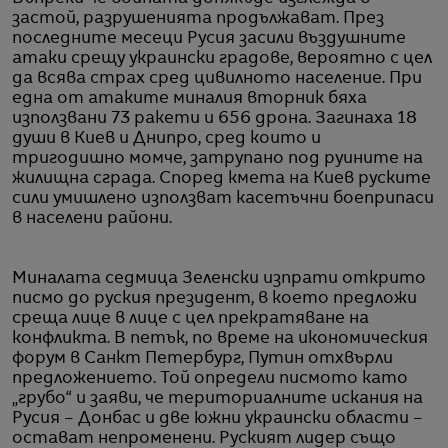
застой, разрушенията продължават. През
последните месеци Русия засили въздушните
атаки срещу украински градове, вероятно с цел
да всява страх сред цивилното население. При
една от атаките миналия вторник бяха
използвани 73 ракети и 656 дрона. Загинаха 18
души в Киев и Днипро, сред които и
тригодишно момче, затрупано под руините на
жилищна сграда. Според кмета на Киев руските
сили умишлено използват касетъчни боеприпаси
в населени райони.
Миналата седмица Зеленски изпрати открито
писмо до руския президент, в което предложи
среща лице в лице с цел прекратяване на
конфликта. В петък, по време на икономическия
форум в Санкт Петербург, Путин отхвърли
предложението. Той определи писмото като
„грубо“ и заяви, че териториалните искания на
Русия – Донбас и две южни украински области –
остават непроменени. Руският лидер също