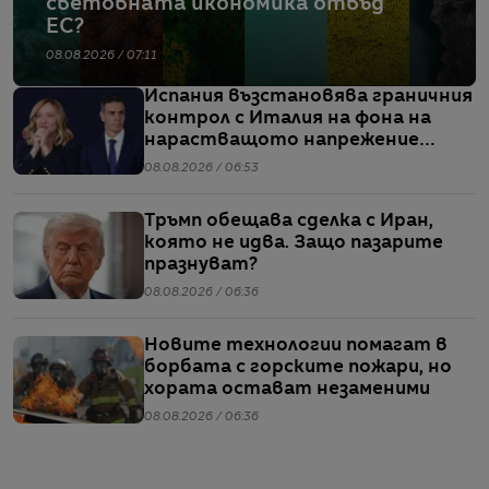
световната икономика отвъд
ЕС?
08.08.2026 / 07:11
Испания възстановява граничния
контрол с Италия на фона на
нарастващото напрежение
заради мигрантите
08.08.2026 / 06:53
Тръмп обещава сделка с Иран,
която не идва. Защо пазарите
празнуват?
08.08.2026 / 06:36
Новите технологии помагат в
борбата с горските пожари, но
хората остават незаменими
08.08.2026 / 06:36