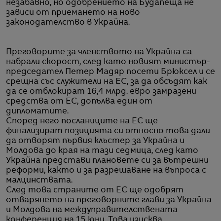
незабавно, но одобрението на Будапеща не
зависи от приемането на ново
законодателство в Украйна.
Преговорите за членството на Украйна са
набрали скорост, след като новият министър-
председател Петер Мадяр посети Брюксел и се
срещна със служители на ЕС, за да обсъдят как
да се отблокират 16,4 млрд. евро замразени
средства от ЕС, допълва един от
дипломатите.
Според него посланиците на ЕС ще
финализират позицията си относно това дали
да отворят първия клъстер за Украйна и
Молдова до края на тази седмица, след като
Украйна представи плановете си за вътрешни
реформи, както и за разрешаване на въпроса с
малцинствата.
След това страните от ЕС ще одобрят
отварянето на преговорните глави за Украйна
и Молдова на междуправителствената
конференция на 15 юни. Това изисква