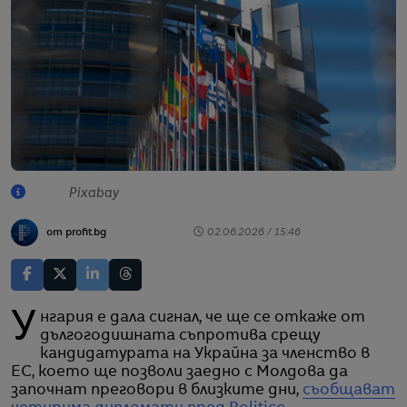
Pixabay
от profit.bg
02.06.2026 / 15:46
Унгария е дала сигнал, че ще се откаже от
дългогодишната съпротива срещу
кандидатурата на Украйна за членство в
ЕС, което ще позволи заедно с Молдова да
започнат преговори в близките дни,
съобщават