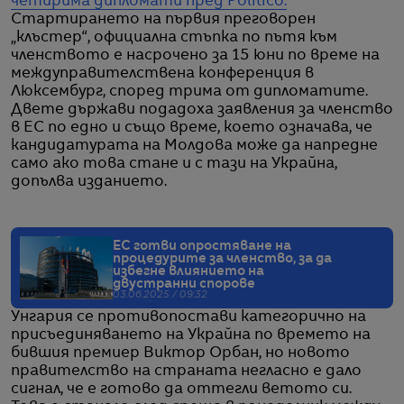
четирима дипломати пред Politico.
Стартирането на първия преговорен
„клъстер“, официална стъпка по пътя към
членството е насрочено за 15 юни по време на
междуправителствена конференция в
Люксембург, според трима от дипломатите.
Двете държави подадоха заявления за членство
в ЕС по едно и също време, което означава, че
кандидатурата на Молдова може да напредне
само ако това стане и с тази на Украйна,
допълва изданието.
ЕС готви опростяване на
процедурите за членство, за да
избегне влиянието на
двустранни спорове
03.06.2025 / 09:32
Унгария се противопостави категорично на
присъединяването на Украйна по времето на
бившия премиер Виктор Орбан, но новото
правителство на страната негласно е дало
сигнал, че е готово да оттегли ветото си.