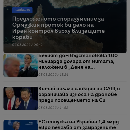
Глобално
Предложеното споразумение за
Ормузкия проток би дало на
Иран контрол върху влизащите
кораби
06.08.2026 / 05:42
Белият дом възстановява 100
милиарда долара от митата,
наложени в „Деня на
освобождението“
05.08.2026 / 15:24
Китай налага санкции на САЩ и
ограничава износа на дронове
преди посещението на Си
05.08.2026 / 14:52
ЕС отпуска на Украйна 1,4 млрд.
евро печалба от замразените