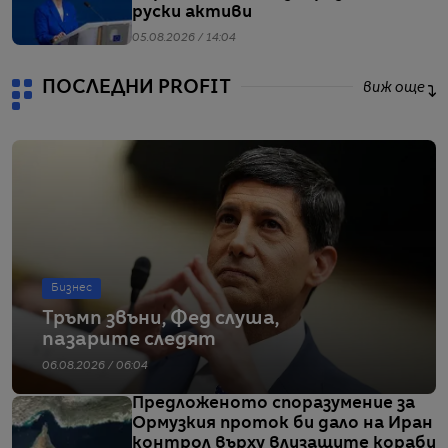
руски активи
05.08.2026 / 14:04
ПОСЛЕДНИ PROFIT
виж още
Бизнес
Тръмп звъни, Фед слуша,
пазарите следят
06.08.2026 / 06:04
Предложеното споразумение за
Ормузкия проток би дало на Иран
контрол върху влизащите кораби