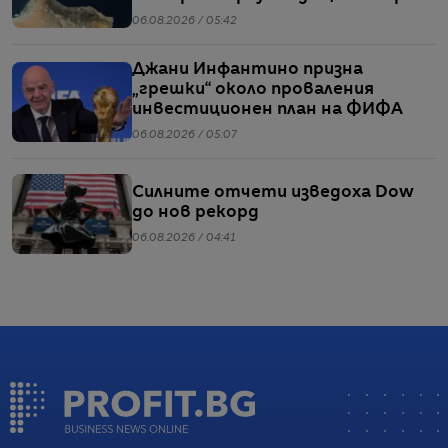
06.08.2026 / 05:42
Джани Инфантино призна
„грешки“ около проваления
инвестиционен план на ФИФА
06.08.2026 / 05:07
Силните отчети изведоха Dow
до нов рекорд
06.08.2026 / 04:41