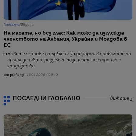
Глобално
/
Европа
Г
На масата, но без глас: Как може да изглежда
П
членството на Албания, Украйна и Молдова в
н
ЕС
Новите планове на Брюксел за реформи в правилата по
присъединяване разделят позициите на страните
кандидатки
от profit.bg -
16.01.2026 / 09:40
от
ПОСЛЕДНИ ГЛОБАЛНО
виж още