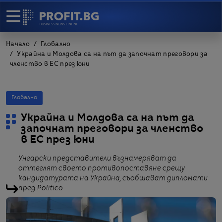
Начало
Глобално
Украйна и Молдова са на път да започнат преговори за
членство в ЕС през юни
Глобално
Украйна и Молдова са на път да
започнат преговори за членство
в ЕС през юни
Унгарски представители възнамеряват да
оттеглят своето противопоставяне срещу
кандидатурата на Украйна, съобщават дипломати
пред Politico