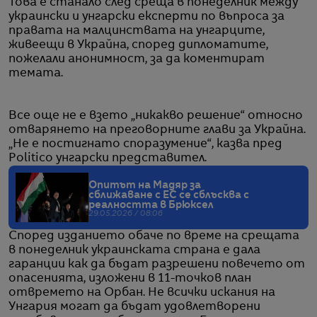
Това е станало след среща в понеделник между
украински и унгарски експерти по въпроса за
правата на малцинствата на унгарците,
живеещи в Украйна, според дипломатите,
пожелали анонимност, за да коментират
темата.
Все още не е взето „никакво решение“ относно
отварянето на преговорните глави за Украйна.
„Не е постигнато споразумение“, казва пред
Politico унгарски представител.
Опитът на Мадяр за
сближаване с ЕС се сблъсква с
реалността в Брюксел
29.05.2026 / 08:06
Според изданието обаче по време на срещата
в понеделник украинската страна е дала
гаранции как да бъдат разрешени повечето от
опасенията, изложени в 11-точков план
отвремето на Орбан. Не всички искания на
Унгария могат да бъдат удовлетворени