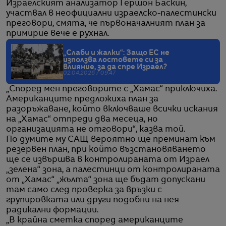
Израелският анализатор Гершон Баскин,
участвал в неофициални израелско-палестински
преговори, смята, че първоначалният план за
примирие вече е рухнал.
„Слаби и жалки“: Защо ЕС не
използва лостовете си за
влияние, за да спре Израел?
02.04.2026 / 09:47
„Според мен преговорите с „Хамас“ приключиха.
Американците предложиха план за
разоръжаване, който включваше всички искания
на „Хамас“ отпреди два месеца, но
организацията не отговори“, казва той.
По думите му САЩ вероятно ще преминат към
резервен план, при който възстановяването
ще се извършва в контролираната от Израел
„зелена“ зона, а палестинци от контролираната
от „Хамас“ „жълта“ зона ще бъдат допускани
там само след проверка за връзки с
групировката или други подобни на нея
радикални формации.
„В крайна сметка според американците