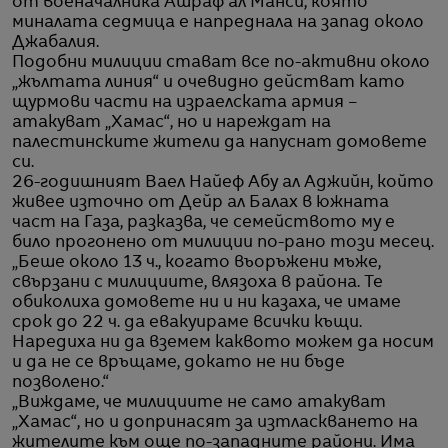
от военачалника Ашраф ал Манси, която
миналата седмица е напреднала на запад около
Джабалия.
Подобни милиции стават все по-активни около
„жълтата линия“ и очевидно действат като
щурмови части на израелската армия –
атакуват „Хамас“, но и нареждат на
палестинските жители да напуснат домовете
си.
26-годишният Ваел Найеф Абу ал Аджийн, който
живее източно от Дейр ал Балах в южната
част на Газа, разказва, че семейството му е
било прогонено от милиции по-рано този месец.
„Беше около 13 ч., когато въоръжени мъже,
свързани с милициите, влязоха в района. Те
обиколиха домовете ни и ни казаха, че имаме
срок до 22 ч. да евакуираме всички къщи.
Наредиха ни да вземем каквото можем да носим
и да не се връщаме, докато не ни бъде
позволено.“
„Виждаме, че милициите не само атакуват
„Хамас“, но и допринасят за изтласкването на
жителите към още по-западните райони. Има