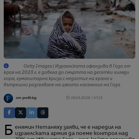
Getty Images | Израелската офанзива в Газа от
края на 2023 г. е довела до смъртта на десетки хиляди
хора, хуманитарна криза с недостиг на храна и
вътрешно разселване на цялото население на Газа.
от profit.bg
29.05.2026 / 07:13
Бенямин Нетаняху заяви, че е наредил на
израелската армия да поеме контрол над