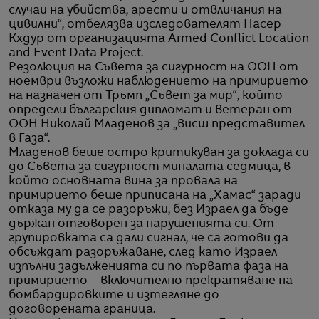
случаи на убийства, арести и отвличания на
цивилни“, отбелязва изследователят Насер
Кхдур от организацията Armed Conflict Location
and Event Data Project.
Резолюция на Съвета за сигурност на ООН от
ноември възложи наблюдението на примирието
на назначен от Тръмп „Съвет за мир“, който
определи българския дипломат и ветеран от
ООН Николай Младенов за „висш представител
в Газа“.
Младенов беше остро критикуван за доклада си
до Съвета за сигурност миналата седмица, в
който основната вина за провала на
примирието беше приписана на „Хамас“ заради
отказа му да се разоръжи, без Израел да бъде
държан отговорен за нарушенията си. От
групировката са дали сигнал, че са готови да
обсъждат разоръжаване, след като Израел
изпълни задълженията си по първата фаза на
примирието – включително прекратяване на
бомбардировките и изтегляне до
договорената граница.