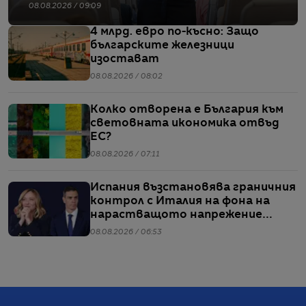
08.08.2026 / 09:09
4 млрд. евро по-късно: Защо
българските железници
изостават
08.08.2026 / 08:02
Колко отворена е България към
световната икономика отвъд
ЕС?
08.08.2026 / 07:11
Испания възстановява граничния
контрол с Италия на фона на
нарастващото напрежение
заради мигрантите
08.08.2026 / 06:53