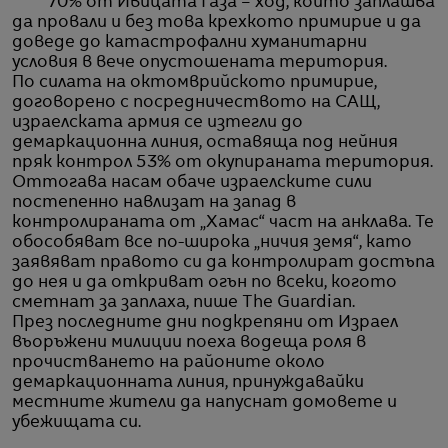
70% от Ивицата Газа – ход, който заплашва
да провали и без това крехкото примирие и да
доведе до катастрофални хуманитарни
условия в вече опустошената територия.
По силата на октомврийското примирие,
договорено с посредничеството на САЩ,
израелската армия се изтегли до
демаркационна линия, оставяща под нейния
пряк контрол 53% от окупираната територия.
Оттогава насам обаче израелските сили
постепенно навлизат на запад в
контролираната от „Хамас“ част на анклава. Те
обособяват все по-широка „ничия земя“, като
заявяват правото си да контролират достъпа
до нея и да откриват огън по всеки, когото
сметнат за заплаха, пише The Guardian.
През последните дни подкрепяни от Израел
въоръжени милиции поеха водеща роля в
прочистването на районите около
демаркационната линия, принуждавайки
местните жители да напуснат домовете и
убежищата си.