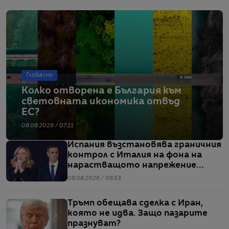
Глобално
Колко отворена е България към
световната икономика отвъд
ЕС?
08.08.2026 / 07:11
Испания възстановява граничния
контрол с Италия на фона на
нарастващото напрежение
заради мигрантите
08.08.2026 / 06:53
Тръмп обещава сделка с Иран,
която не идва. Защо пазарите
празнуват?