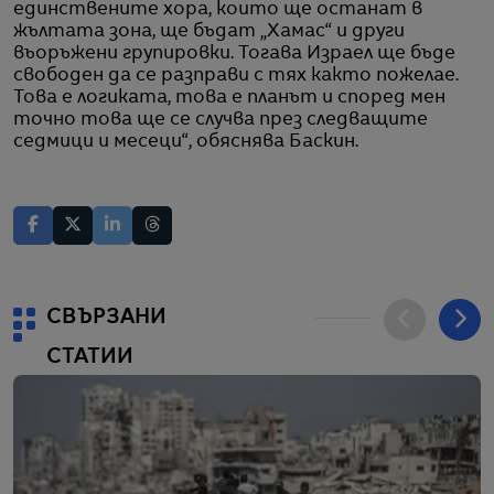
единствените хора, които ще останат в
жълтата зона, ще бъдат „Хамас“ и други
въоръжени групировки. Тогава Израел ще бъде
свободен да се разправи с тях както пожелае.
Това е логиката, това е планът и според мен
точно това ще се случва през следващите
седмици и месеци“, обяснява Баскин.
СВЪРЗАНИ
СТАТИИ