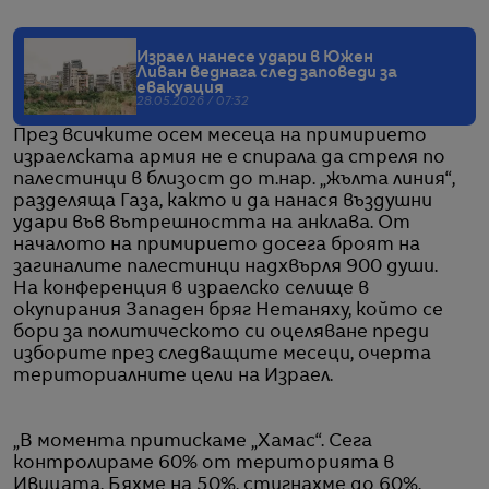
Израел нанесе удари в Южен
Ливан веднага след заповеди за
евакуация
28.05.2026 / 07:32
През всичките осем месеца на примирието
израелската армия не е спирала да стреля по
палестинци в близост до т.нар. „жълта линия“,
разделяща Газа, както и да нанася въздушни
удари във вътрешността на анклава. От
началото на примирието досега броят на
загиналите палестинци надхвърля 900 души.
На конференция в израелско селище в
окупирания Западен бряг Нетаняху, който се
бори за политическото си оцеляване преди
изборите през следващите месеци, очерта
териториалните цели на Израел.
„В момента притискаме „Хамас“. Сега
контролираме 60% от територията в
Ивицата. Бяхме на 50%, стигнахме до 60%.