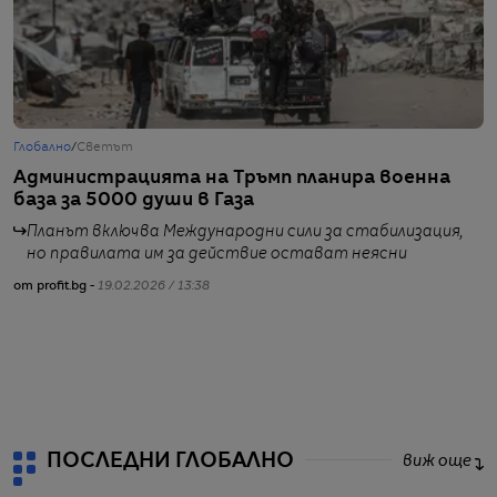
Глобално
/
Светът
Г
Администрацията на Тръмп планира военна
„
база за 5000 души в Газа
н
Планът включва Международни сили за стабилизация,
но правилата им за действие остават неясни
от profit.bg -
19.02.2026 / 13:38
от
ПОСЛЕДНИ ГЛОБАЛНО
виж още