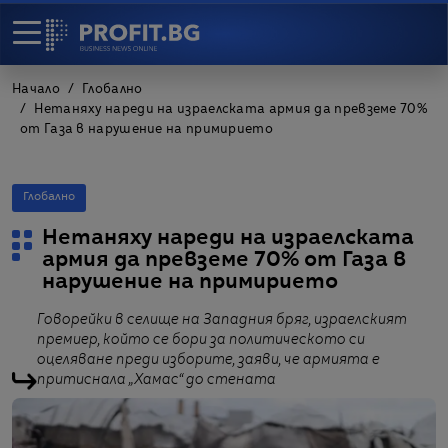
Начало
Глобално
Нетаняху нареди на израелската армия да превземе 70%
от Газа в нарушение на примирието
Глобално
Нетаняху нареди на израелската
армия да превземе 70% от Газа в
нарушение на примирието
Говорейки в селище на Западния бряг, израелският
премиер, който се бори за политическото си
оцеляване преди изборите, заяви, че армията е
притиснала „Хамас“ до стената