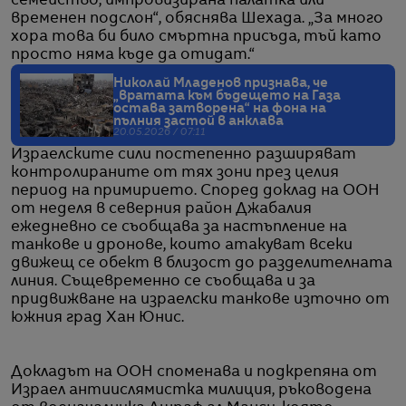
семейство, импровизирана палатка или
временен подслон“, обяснява Шехада. „За много
хора това би било смъртна присъда, тъй като
просто няма къде да отидат.“
Николай Младенов признава, че
„вратата към бъдещето на Газа
остава затворена“ на фона на
пълния застой в анклава
20.05.2026 / 07:11
Израелските сили постепенно разширяват
контролираните от тях зони през целия
период на примирието. Според доклад на ООН
от неделя в северния район Джабалия
ежедневно се съобщава за настъпление на
танкове и дронове, които атакуват всеки
движещ се обект в близост до разделителната
линия. Същевременно се съобщава и за
придвижване на израелски танкове източно от
южния град Хан Юнис.
Докладът на ООН споменава и подкрепяна от
Израел антиислямистка милиция, ръководена