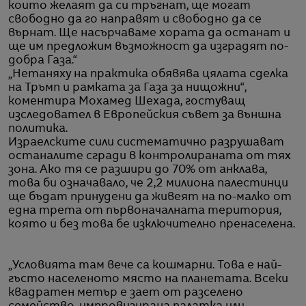
които желаят да си тръгнат, ще могат
свободно да го направят и свободно да се
върнат. Ще насърчаваме хората да останат и
ще им предложим възможност да изградят по-
добра Газа.“
„Нетаняху на практика обявява цялата сделка
на Тръмп и рамката за Газа за нищожни“,
коментира Мохамед Шехада, гостуващ
изследовател в Европейския съвет за външна
политика.
Израелските сили систематично разрушават
останалите сгради в контролираната от тях
зона. Ако тя се разшири до 70% от анклава,
това би означавало, че 2,2 милиона палестинци
ще бъдат принудени да живеят на по-малко от
една трета от първоначалната територия,
която и без това бе изключително пренаселена.
„Условията там вече са кошмарни. Това е най-
гъсто населеното място на планетата. Всеки
квадратен метър е зает от разселено