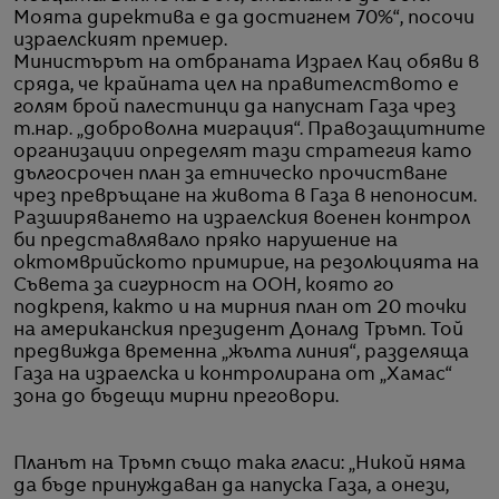
Моята директива е да достигнем 70%“, посочи
израелският премиер.
Министърът на отбраната Израел Кац обяви в
сряда, че крайната цел на правителството е
голям брой палестинци да напуснат Газа чрез
т.нар. „доброволна миграция“. Правозащитните
организации определят тази стратегия като
дългосрочен план за етническо прочистване
чрез превръщане на живота в Газа в непоносим.
Разширяването на израелския военен контрол
би представлявало пряко нарушение на
октомврийското примирие, на резолюцията на
Съвета за сигурност на ООН, която го
подкрепя, както и на мирния план от 20 точки
на американския президент Доналд Тръмп. Той
предвижда временна „жълта линия“, разделяща
Газа на израелска и контролирана от „Хамас“
зона до бъдещи мирни преговори.
Планът на Тръмп също така гласи: „Никой няма
да бъде принуждаван да напуска Газа, а онези,