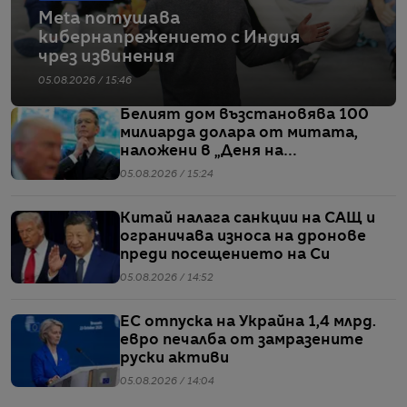
Meta потушава
кибернапрежението с Индия
чрез извинения
05.08.2026 / 15:46
Белият дом възстановява 100
милиарда долара от митата,
наложени в „Деня на
освобождението“
05.08.2026 / 15:24
Китай налага санкции на САЩ и
ограничава износа на дронове
преди посещението на Си
05.08.2026 / 14:52
ЕС отпуска на Украйна 1,4 млрд.
евро печалба от замразените
руски активи
05.08.2026 / 14:04