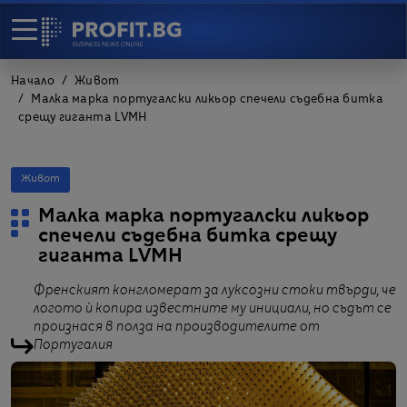
Начало
Живот
Малка марка португалски ликьор спечели съдебна битка
срещу гиганта LVMH
Живот
Малка марка португалски ликьор
спечели съдебна битка срещу
гиганта LVMH
Френският конгломерат за луксозни стоки твърди, че
логото ѝ копира известните му инициали, но съдът се
произнася в полза на производителите от
Португалия