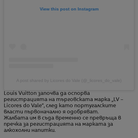
View this post on Instagram
A post shared by Licores do Vale (@_licores_do_vale)
Louis Vuitton започва да оспорва
регистрацията на търговската марка „LV –
Licores do Vale“, след като португалските
власти първоначално я одобряват.
Жалбата им в съда временно се превръща в
пречка за регистрацията на марката за
алкохолни напитки.