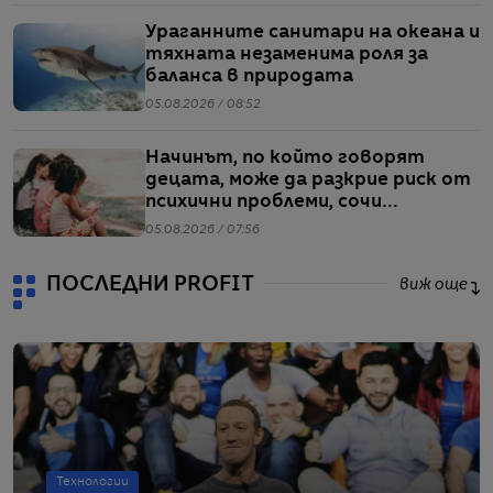
Ураганните санитари на океана и
тяхната незаменима роля за
баланса в природата
05.08.2026 / 08:52
Начинът, по който говорят
децата, може да разкрие риск от
психични проблеми, сочи
проучване
05.08.2026 / 07:56
ПОСЛЕДНИ PROFIT
виж още
Технологии