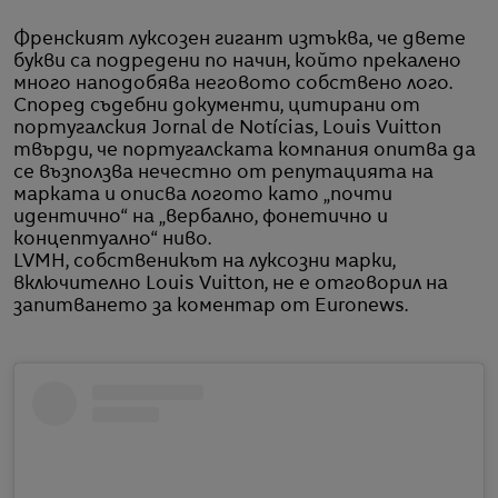
Френският луксозен гигант изтъква, че двете
букви са подредени по начин, който прекалено
много наподобява неговото собствено лого.
Според съдебни документи, цитирани от
португалския Jornal de Notícias, Louis Vuitton
твърди, че португалската компания опитва да
се възползва нечестно от репутацията на
марката и описва логото като „почти
идентично“ на „вербално, фонетично и
концептуално“ ниво.
LVMH, собственикът на луксозни марки,
включително Louis Vuitton, не е отговорил на
запитването за коментар от Euronews.