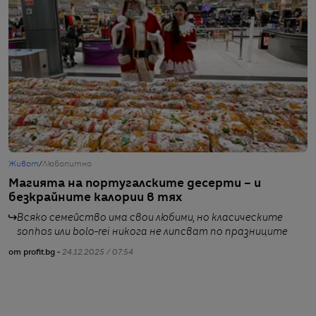
Живот
/
Любопитно
Г
Магията на португалските десерти – и
С
безкрайните калории в тях
л
Всяко семейство има свои любими, но класическите
от
sonhos или bolo-rei никога не липсват по празниците
от profit.bg -
24.12.2025 / 07:54