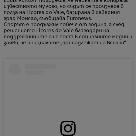
Louis Vuitton твърдеше, че марката е копирала
известното му лого, но съдът се произнесе в
полза на Licores do Vale, базирана в северния
град Монсао, съобщава Euronews.
Спорът е продължил повече от година, а след
решението Licores do Vale благодари на
поддръжниците си с пост в социалните медии и
заяви, че инициалите „принадлежат на всички“.