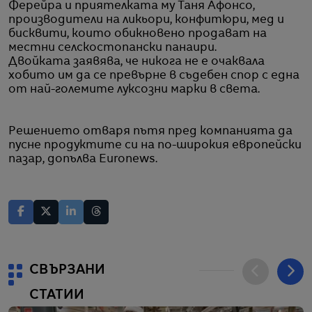
Ферейра и приятелката му Таня Афонсо,
производители на ликьори, конфитюри, мед и
бисквити, които обикновено продават на
местни селскостопански панаири.
Двойката заявява, че никога не е очаквала
хобито им да се превърне в съдебен спор с една
от най-големите луксозни марки в света.
Решението отваря пътя пред компанията да
пусне продуктите си на по-широкия европейски
пазар, допълва Euronews.
СВЪРЗАНИ
СТАТИИ