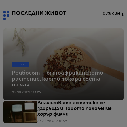
ПОСЛЕДНИ ЖИВОТ
виж още
Живот
Ройбосът – южноафриканското
растение, което покори света
на чая
05.08.2026 / 11:25
Аналоговата естетика се
завръща в новото поколение
хорър филми
05.08.2026 / 10:52