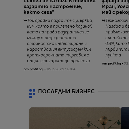
никога не са били в толкова
заради над
хазартно настроение,
Иран, Уол
както сега“
май с рек
Той сравни пазарите с „църква,
Технологи
към която е прилепено казино“,
Nasdaq и б
като направи разграничение
приключих
между традиционното
съответно 
стойностно инвестиране и
0,3%, като
нарастващия ентусиазъм към
първи път 
краткосрочната търговия с
пункта
опции и пазарите за прогнози
от profit.bg -
02.
от profit.bg -
02.05.2026 / 18:04
ПОСЛЕДНИ БИЗНЕС