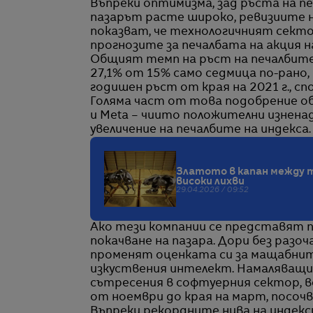
Въпреки оптимизма, зад ръста на п
пазарът расте широко, ревизиите 
показват, че технологичният сектор
прогнозите за печалбата на акция на
Общият темп на ръст на печалбите 
27,1% от 15% само седмица по-рано,
годишен ръст от края на 2021 г., спо
Голяма част от това подобрение об
и Meta – чиито положителни изнен
увеличение на печалбите на индекса.
Златото в капан между 
високи лихви
29.04.2026 / 09:52
Ако тези компании се представят 
покачване на пазара. Дори без раз
променят оценката си за мащабните
изкуствения интелект. Намаляващия
сътресения в софтуерния сектор, в
от ноември до края на март, посоч
Въпреки рекордните нива на индекси