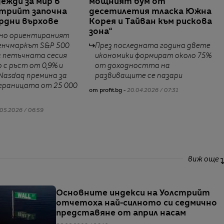
ежди за мир в
мощният бум от
стрийт започна
десетилетия тласка Южна
ордни върхове
Корея и Тайван към рискова
зона“
чно ориентираният
енчмаркът S&P 500
През последната година двете
а петъчната сесия
икономики формират около 75%
с ръст от 0,9% и
от доходността на
 Nasdaq премина за
развиващите се пазари
границата от 25 000
от profit.bg -
20.04.2026 / 07:31
05.2026 / 06:59
виж още
Основните индекси на Уолстрийт
отчетоха най-силното си седмично
представяне от април насам