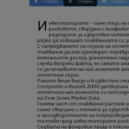
Сподели
Сподели
Сподели
Инвеститорите – поне тези на фондовите борси – изглежда пренебрегват
рисковете, свързани с конфликт
разходите за изкуствен интел
рязко да повишат очакванията си з
С напредването на сезона на отче
очаквания засега изглеждат оправд
компаниите досега, значително над
случва въпреки факта, че самите а
си за печалбите на най-големите а
отчетния сезон.
Ралито беше бързо и в известен см
Composite и Russell 2000 затвориха 
отчетоха най-големите си петседми
на Dow Jones Market Data.
Голяма част от очаквания растеж н
силно свързани с темата за изкуств
и производителите на полупроводни
поставя пред инвеститорите риска
Съдбата на фондовия пазар е тясно