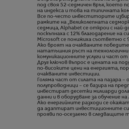
под своя 52-седмичен връх, което
на индекса и това на типичната ко
Все по-често инвеститорите избир
рамките на „Великолепната седморк
седмица, Alphabet се открои с най-
поскъпнаха с 12% благодарение на с
Microsoft се понижиха съответно с 9
Ако броят на очакваните победител
нататъшния ръст на технологичния
комуникационните услуги и част о
Друг ключов въпрос е цената на по
по-високите цени на енергията, по
очакваните инвестиции.
Голяма част от силата на пазара –
полупроводници – се базира на пре
инвестират десетки милиарди дола
данни и в оборудване за обучение на 
Ако енергийните разходи се окажат
да адаптират инвестиционните си п
прояви по-осезаемо в следващите 