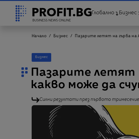
Глобално
Бизнес
Начало
Бизнес
Пазарите летят на гърба на A
Бизнес
Пазарите летят н
какво може да сч
Силни резултати през първото тримесечие,