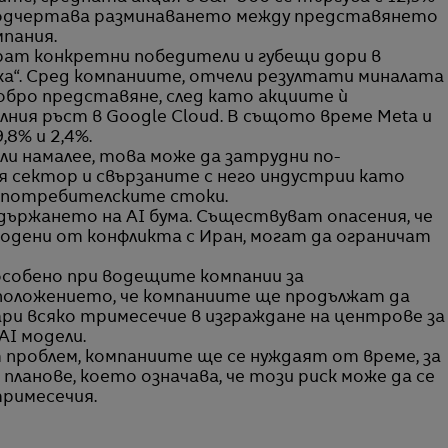
 подчертава разминаването между представянето
мпания.
ат конкретни победители и губещи дори в
а“. Сред компаниите, отчели резултати миналата
добро представяне, след като акциите ѝ
илния ръст в Google Cloud. В същото време Meta и
,8% и 2,4%.
и намалее, това може да затрудни по-
 сектор и свързаните с него индустрии като
т потребителските стоки.
ддържането на AI бума. Съществуват опасения, че
родени от конфликта с Иран, могат да ограничат
 особено при водещите компании за
дположението, че компаниите ще продължат да
ри всяко тримесечие в изграждане на центрове за
AI модели.
 проблем, компаниите ще се нуждаят от време, за
ланове, което означава, че този риск може да се
тримесечия.