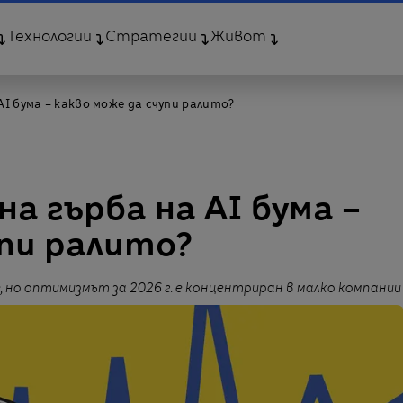
Технологии
Стратегии
Живот
I бума – какво може да счупи ралито?
а гърба на AI бума –
упи ралито?
 но оптимизмът за 2026 г. е концентриран в малко компании