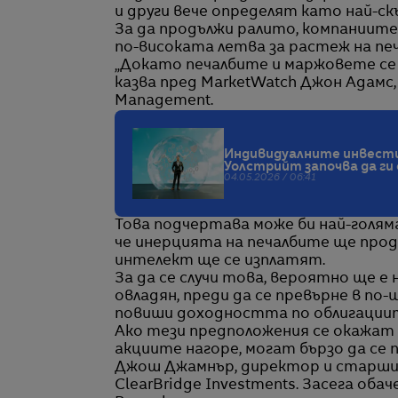
и други вече определят като най-
За да продължи ралито, компаниите
по-високата летва за растеж на пе
„Докато печалбите и маржовете се 
казва пред MarketWatch Джон Адамс
Management.
Индивидуалните инвести
Уолстрийт започва да ги
04.05.2026 / 06:41
Това подчертава може би най-голям
че инерцията на печалбите ще продъ
интелект ще се изплатят.
За да се случи това, вероятно ще е
овладян, преди да се превърне в по
повиши доходността по облигациит
Ако тези предположения се окажат 
акциите нагоре, могат бързо да се
Джош Джамнър, директор и старши
ClearBridge Investments. Засега обач