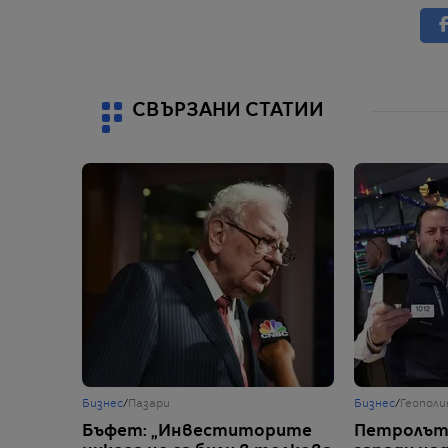
СВЪРЗАНИ СТАТИИ
Бизнес
/
Пазари
Бизнес
/
Геопол
Бъфет: „Инвеститорите
Петролът