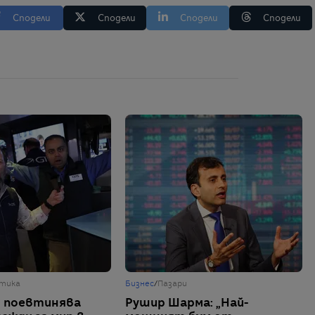
Сподели
Сподели
Сподели
Сподели
итика
Бизнес
/
Пазари
 поевтинява
Рушир Шарма: „Най-