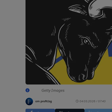
Getty Images
от profit.bg
04.05.2026 / 07:40