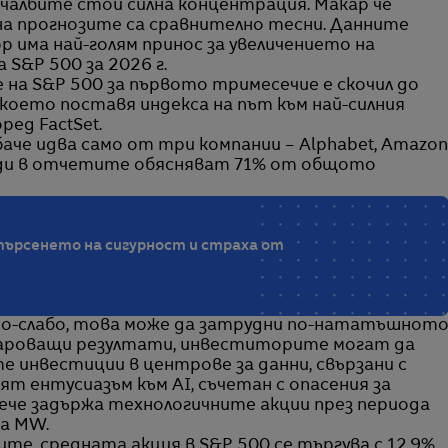
ечалбите стои силна концентрация. Макар че
на прогнозите са сравнително тесни. Данните
 има най-голям принос за увеличението на
 S&P 500 за 2026 г.
на S&P 500 за първото тримесечие е скочил до
 което поставя индекса на път към най-силния
ред FactSet.
аче идва само от три компании – Alphabet, Amazon
ади в отчетите обясняват 71% от общото
търсенето на сигурност и страха от
по-слабо, това може да затрудни по-нататъшнот
очароващи резултати, инвеститорите могат да
 инвестиции в центрове за данни, свързани с
т ентусиазъм към AI, съчетан с опасения за
ече задържа технологичните акции през периода
ва MW.
те, средната акция в S&P 500 се търгува с 12,9%