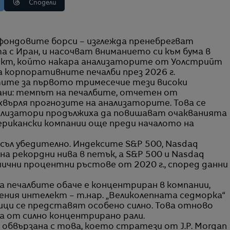
Сподели
а с Иран, и насочват вниманието си към бума в
ект, който накара анализаторите от Уолстрийт
а корпоративните печалби през 2026 г.
тите за първото тримесечие тези високи
ани: темпът на печалбите, отчетен от
хвърля прогнозите на анализаторите. Това се
нализатори продължиха да повишават очакванията
мерикански компании още преди началото на
исъл убедително. Индексите S&P 500, Nasdaq
на рекордни нива в петък, а S&P 500 и Nasdaq
чни процентни ръстове от 2020 г., според данни
а печалбите обаче е концентриран в компании,
ения интелект – т.нар. „Великолепната седморка“
ци се представят особено силно. Това отново
 от силно концентрирано рали.
 обвързана с това, което стратези от J.P. Morgan