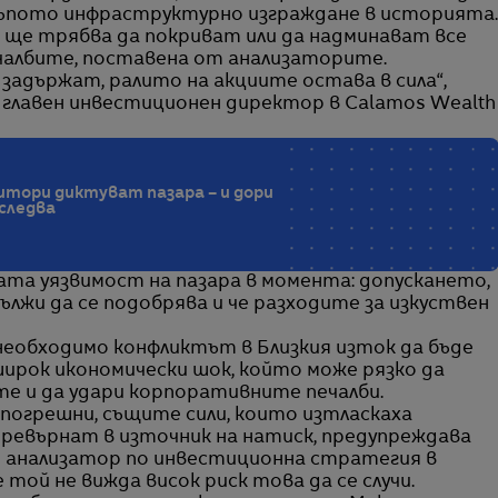
скъпото инфраструктурно изграждане в историята.
 ще трябва да покриват или да надминават все
чалбите, поставена от анализаторите.
задържат, ралито на акциите остава в сила“,
, главен инвестиционен директор в Calamos Wealth
тори диктуват пазара – и дори
 следва
ата уязвимост на пазара в момента: допускането,
лжи да се подобрява и че разходите за изкуствен
 необходимо конфликтът в Близкия изток да бъде
-широк икономически шок, който може рязко да
е и да удари корпоративните печалби.
погрешни, същите сили, които изтласкаха
 превърнат в източник на натиск, предупреждава
 анализатор по инвестиционна стратегия в
е той не вижда висок риск това да се случи.