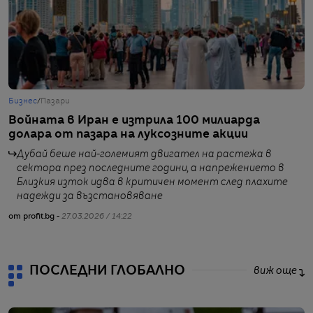
Бизнес
/
Пазари
Г
Войната в Иран е изтрила 100 милиарда
О
долара от пазара на луксозните акции
о
Дубай беше най-големият двигател на растежа в
сектора през последните години, а напрежението в
Близкия изток идва в критичен момент след плахите
от
надежди за възстановяване
от profit.bg -
27.03.2026 / 14:22
ПОСЛЕДНИ ГЛОБАЛНО
виж още