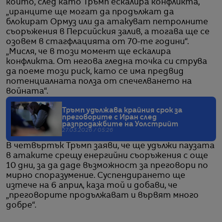
който, след като Тръмп ескалира конфликта,
„иранците ще могат да продължат да
блокират Ормуз или да атакуват петролните
съоръжения в Персийския залив, а тогава ще се
озовем в стагфлацията от 70-те години“.
„Мисля, че в този момент ще ескалира
конфликта. От негова гледна точка си струва
да поеме този риск, като се има предвид
потенциалната полза от спечелването на
войната“.
Тръмп удължава крайния срок за
преговорите с Иран след
разпродажбите на Уолстрийт
27.03.2026 / 05:26
В четвъртък Тръмп заяви, че ще удължи паузата
в атаките срещу енергийни съоръжения с още
10 дни, за да даде възможност за преговори по
мирно споразумение. Суспендирането ще
изтече на 6 април, каза той и добави, че
„преговорите продължават и вървят много
добре“.