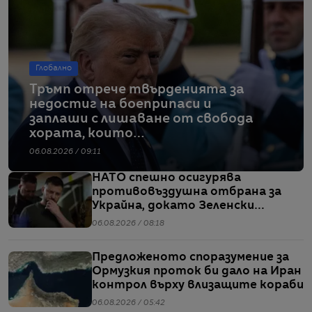
Глобално
Тръмп отрече твърденията за
недостиг на боеприпаси и
заплаши с лишаване от свобода
хората, които
разпространяват подобна
06.08.2026 / 09:11
информация
НАТО спешно осигурява
противовъздушна отбрана за
Украйна, докато Зеленски
предупреждава за рязък ръст в
06.08.2026 / 08:18
производството на руски
ракети
Предложеното споразумение за
Ормузкия проток би дало на Иран
контрол върху влизащите кораби
06.08.2026 / 05:42