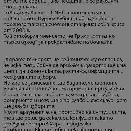
от 70-те години“, ако нещата не се развият
според плана.
Това заявява пред CNBC икономистът и
инвеститор Нуриел Рубини, най-известен с
прогнозата си за световната финансова криза
от 2008 г.
Той отхвърля мнението, че Тръмп „отчаяно
търси изход“ за прекратяване на войната.
„Хората твърдят, че рейтингът му е спаднал,
че иска тази война да приключи, защото ще има
щети за икономиката, растежа, инфлацията и
междинните избори.
Но ако се замислите, ще видите, че щетите
вече са нанесени. Ако има примирие при условия
в ирански стил, той ще изглежда като губещ,
доверието в него ще е по-слабо и със сигурност
ще загуби изборите.
Моят аргумент е, че, противно на интуицията,
той ще реши да ескалира конфликта, като
превземе остров Харг и продължи
бомбардировките“, обяснява икономистът.