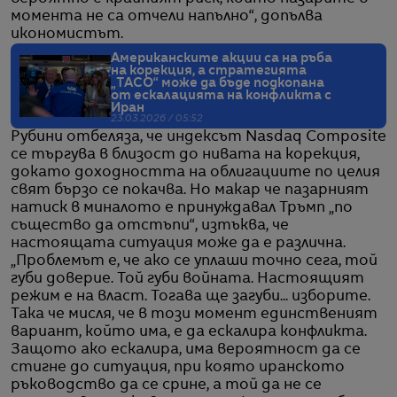
момента не са отчели напълно“, допълва
икономистът.
Американските акции са на ръба
на корекция, а стратегията
„TACO“ може да бъде подкопана
от ескалацията на конфликта с
Иран
23.03.2026 / 05:52
Рубини отбеляза, че индексът Nasdaq Composite
се търгува в близост до нивата на корекция,
докато доходността на облигациите по целия
свят бързо се покачва. Но макар че пазарният
натиск в миналото е принуждавал Тръмп „по
същество да отстъпи“, изтъква, че
настоящата ситуация може да е различна.
„Проблемът е, че ако се уплаши точно сега, той
губи доверие. Той губи войната. Настоящият
режим е на власт. Тогава ще загуби... изборите.
Така че мисля, че в този момент единственият
вариант, който има, е да ескалира конфликта.
Защото ако ескалира, има вероятност да се
стигне до ситуация, при която иранското
ръководство да се срине, а той да не се