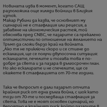
Новината идва в момент, когато САЩ
разположиха още хиляди войници в Близкия
изток.
Макар Рубини да казва, че основният му
сценарий не е стагфлация или рецесия, а
забавяне на икономическия растеж, той
обяснява пред CNBC, че пазарите са прекалено
оптимистични по отношение на желанието на
Тръмп да сложи бързо край на войната.
„Ако тя не приключи скоро и се стигне до
ескалация, ще се получи двупосочна ситуация:
ескалирате, печелите и тогава това е по-
добре за света и за пазара в дългосрочен план.
Но ако ескалирате и не спечелите, ще се
окажете в стагфлацията от 70-те години.
Така че въпросът е дали пазарът отчита
крайния риск от една дълга война, с шок като
този от 70-те и последваща стагфлация за
света. Това не е моят основен сценарий, но
вероятно е крайният риск, който пазарите в