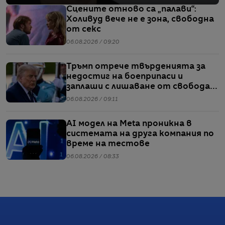
Сцените отново са „палави“:
Холивуд вече не е зона, свободна
от секс
06.08.2026 / 09:20
Тръмп отрече твърденията за
недостиг на боеприпаси и
заплаши с лишаване от свобода
хората, които разпространяват
06.08.2026 / 09:11
подобна информация
AI модел на Meta проникна в
системата на друга компания по
време на тестове
06.08.2026 / 08:33