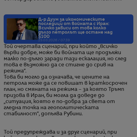
Д-р Дуум за икономическите
последици от войната с Иран:
Всичко зависи от това колко
дълго петролът ще остане над
$100
25.03.2026 / 07:39
Той очертава сценарий, при който „всичко
върви добре, може би войната ще продължи
малко по-дълго заради тази ескалация, но след
това е възможно да се стигне до срив на
режима“.
Това би могло да означава, че цените на
петрола може да се повишат в краткосрочен
план, но смяната на режима – за която Тръмп
призова в Иран, би могла да доведе до
„ситуация, която е по-добра за света от
гледна точка на геополитическата
стабилност“, допълва Рубини.
Той предупреждава и за друг сценарий, при