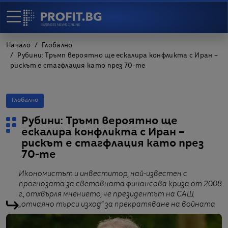
Начало
Глобално
Рубини: Тръмп вероятно ще ескалира конфликта с Иран –
рискът е стагфлация като през 70-те
Глобално
Рубини: Тръмп вероятно ще
ескалира конфликта с Иран –
рискът е стагфлация като през
70-те
Икономистът и инвеститор, най-известен с
прогнозата за световната финансова криза от 2008
г., отхвърля мнението, че президентът на САЩ
„отчаяно търси изход“ за прекратяване на войната