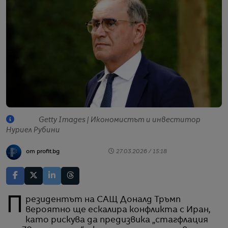
Getty Images | Икономистът и инвеститор
Нуриел Рубини
от profit.bg
27.03.2026 / 15:18
Президентът на САЩ Доналд Тръмп
вероятно ще ескалира конфликта с Иран,
като рискува да предизвика „стагфлация