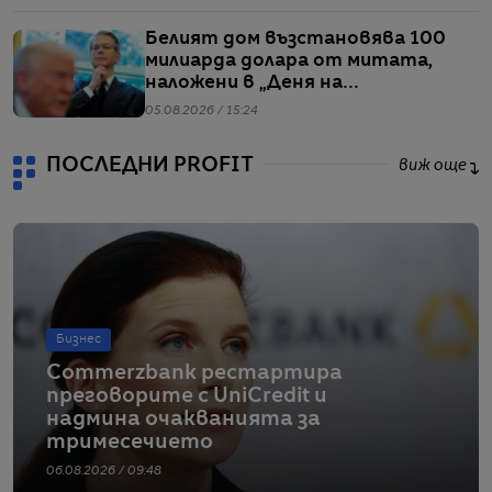
Белият дом възстановява 100
милиарда долара от митата,
наложени в „Деня на
освобождението“
05.08.2026 / 15:24
ПОСЛЕДНИ PROFIT
виж още
Бизнес
Commerzbank рестартира
преговорите с UniCredit и
надмина очакванията за
тримесечието
06.08.2026 / 09:48