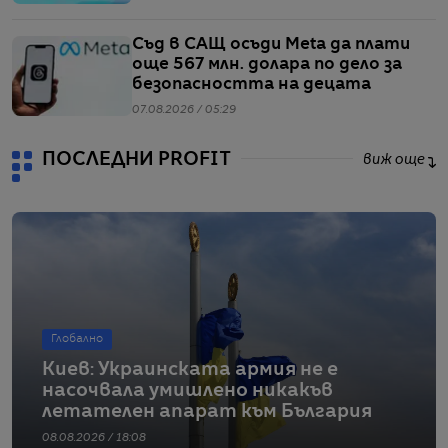
Съд в САЩ осъди Meta да плати
още 567 млн. долара по дело за
безопасността на децата
07.08.2026 / 05:29
ПОСЛЕДНИ PROFIT
виж още
Глобално
Киев: Украинската армия не е
насочвала умишлено никакъв
летателен апарат към България
08.08.2026 / 18:08