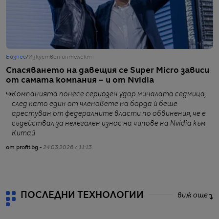
Бизнес
/
Изкуствен интелект
Т
Спасяването на давещия се Super Micro зависи
N
от самата компания – и от Nvidia
м
ч
Компанията понесе сериозен удар миналата седмица,
след като един от членовете на борда ѝ беше
арестуван от федералните власти по обвинения, че е
съдействал за нелегален износ на чипове на Nvidia към
Китай
от profit.bg -
24.03.2026 / 11:13
от
ПОСЛЕДНИ ТЕХНОЛОГИИ
виж още