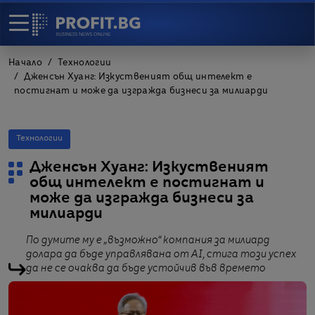
Начало
Технологии
Дженсън Хуанг: Изкуственият общ интелект е
постигнат и може да изгражда бизнеси за милиарди
Технологии
Дженсън Хуанг: Изкуственият
общ интелект е постигнат и
може да изгражда бизнеси за
милиарди
По думите му е „възможно“ компания за милиард
долара да бъде управлявана от AI, стига този успех
да не се очаква да бъде устойчив във времето