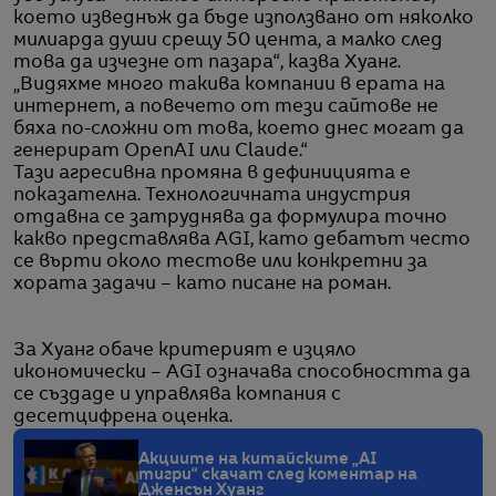
което изведнъж да бъде използвано от няколко
милиарда души срещу 50 цента, а малко след
това да изчезне от пазара“, казва Хуанг.
„Видяхме много такива компании в ерата на
интернет, а повечето от тези сайтове не
бяха по-сложни от това, което днес могат да
генерират OpenAI или Claude.“
Тази агресивна промяна в дефиницията е
показателна. Технологичната индустрия
отдавна се затруднява да формулира точно
какво представлява AGI, като дебатът често
се върти около тестове или конкретни за
хората задачи – като писане на роман.
За Хуанг обаче критерият е изцяло
икономически – AGI означава способността да
се създаде и управлява компания с
десетцифрена оценка.
Акциите на китайските „AI
тигри“ скачат след коментар на
Дженсън Хуанг