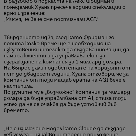
В разговор в подкаста на Лекс Фридман в
понеделник Хуанг пресече години спекулации с
едно изречение:
„Мисля, че вече сме постигнали AGI.“
Твърдението идва, след като Фридман го
попита колко време ще е необходимо на
изкуствения интелект да създава иновации, да
намира клиенти и да управлява екип за
изграждане на компания за 1 милиард долара.
На въпрос дали подобен етап е на хоризонт от
пет до двадесет години, Хуанг отговори, че за
компания от този мащаб ерата на AGI вече е
настъпила.
По думите му е „възможно“ компания за милиард
долара да бъде управлявана от AI, стига този
успех да не се очаква да бъде устойчив във
времето.
„Не е изключено модел като Claude да създаде
уеб услуга – някакво интересно приложение,