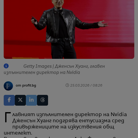
Getty Images | Дженсън Хуанг, главен
изпълнителен директор на Nvidia
от profit.bg
25.03.2026 / 08:26
Главният изпълнителен директор на Nvidia
Дженсън Хуанг подгрява ентусиазма сред
привържениците на изкуствения общ
интелект.