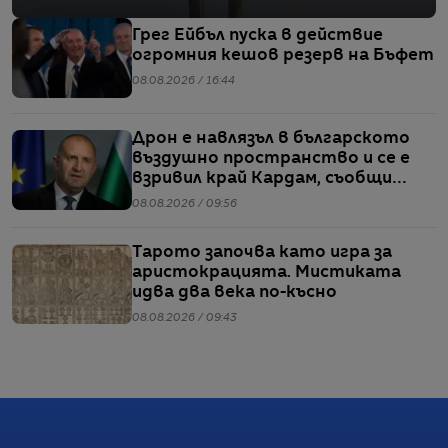
Грег Ейбъл пуска в действие
огромния кешов резерв на Бъфет
08.08.2026 / 16:44
Дрон е навлязъл в българското
въздушно пространство и се е
взривил край Кардам, съобщи
Радев
08.08.2026 / 09:56
Тарото започва като игра за
аристокрацията. Мистиката
идва два века по-късно
08.08.2026 / 09:43