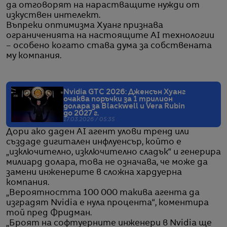
да отговорят на нарастващите нужди от
изкуствен интелект.
Въпреки оптимизма Хуанг признава
ограниченията на настоящите AI технологии
– особено когато става дума за собствената
му компания.
Nvidia GTC 2026: Дженсън Хуанг
очаква поръчки за 1 трилион
долара за Blackwell и Vera Rubin
до 2027 г.
17.03.2026 / 05:35
Дори ако даден AI агент улови тренд или
създаде дигитален инфлуенсър, който е
„изключително, изключително сладък“ и генерира
милиард долара, това не означава, че може да
замени инженерите в сложна хардуерна
компания.
„Вероятността 100 000 такива агента да
изградят Nvidia е нула процента“, коментира
той пред Фридман.
„Броят на софтуерните инженери в Nvidia ще