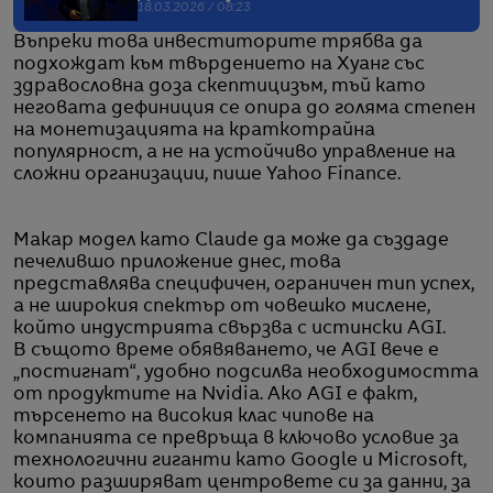
18.03.2026 / 08:23
Въпреки това инвеститорите трябва да
подхождат към твърдението на Хуанг със
здравословна доза скептицизъм, тъй като
неговата дефиниция се опира до голяма степен
на монетизацията на краткотрайна
популярност, а не на устойчиво управление на
сложни организации, пише Yahoo Finance.
Макар модел като Claude да може да създаде
печелившо приложение днес, това
представлява специфичен, ограничен тип успех,
а не широкия спектър от човешко мислене,
който индустрията свързва с истински AGI.
В същото време обявяването, че AGI вече е
„постигнат“, удобно подсилва необходимостта
от продуктите на Nvidia. Ако AGI е факт,
търсенето на високия клас чипове на
компанията се превръща в ключово условие за
технологични гиганти като Google и Microsoft,
които разширяват центровете си за данни, за