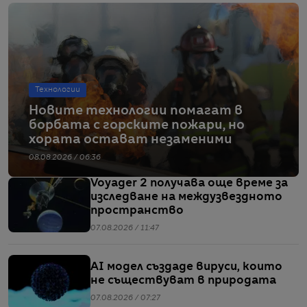
Технологии
Новите технологии помагат в
борбата с горските пожари, но
хората остават незаменими
08.08.2026 / 06:36
Voyager 2 получава още време за
изследване на междузвездното
пространство
07.08.2026 / 11:47
AI модел създаде вируси, които
не съществуват в природата
07.08.2026 / 07:27