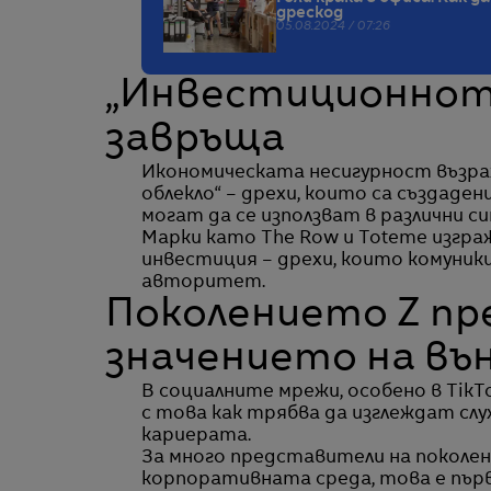
дрескод
05.08.2024 / 07:26
„Инвестиционното
завръща
Икономическата несигурност възраж
облекло“ – дрехи, които са създаде
могат да се използват в различни с
Марки като The Row и Toteme изгра
инвестиция – дрехи, които комуни
авторитет.
Поколението Z п
значението на въ
В социалните мрежи, особено в Tik
с това как трябва да изглеждат слу
кариерата.
За много представители на поколен
корпоративната среда, това е първ