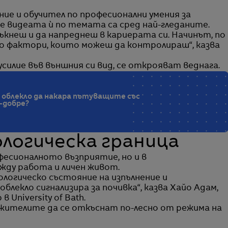
ние и обучител по професионални умения за
, че видеата ѝ по темата са сред най-гледаните.
ъкнеш и да напреднеш в кариерата си. Начинът, по
о фактори, които можеш да контролираш“, казва
силие във външния си вид, се открояват веднага.
 облекло да накара пътуващите със
-добре?
логическа граница
фесионалното възприятие, но и в
жду работа и личен живот.
логическо състояние на изпълнение и
екло сигнализира за почивка“, казва Хайо Адам,
 University of Bath.
лужителите да се откъснат по-лесно от режима на