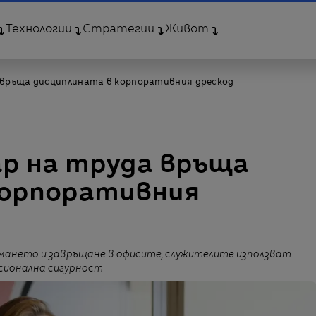
Технологии
Стратегии
Живот
 връща дисциплината в корпоративния дрескод
ар на труда връща
корпоративния
емането и завръщане в офисите, служителите използват
сионална сигурност