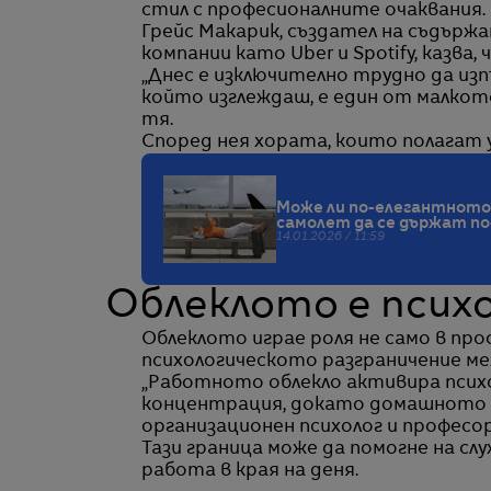
стил с професионалните очаквания.
Грейс Макарик, създател на съдържа
компании като Uber и Spotify, казва
„Днес е изключително трудно да изп
който изглеждаш, е един от малкот
тя.
Според нея хората, които полагат у
Може ли по-елегантното
самолет да се държат по
14.01.2026 / 11:59
Облеклото е психо
Облеклото играе роля не само в про
психологическото разграничение ме
„Работното облекло активира психо
концентрация, докато домашното обл
организационен психолог и професор в
Тази граница може да помогне на с
работа в края на деня.