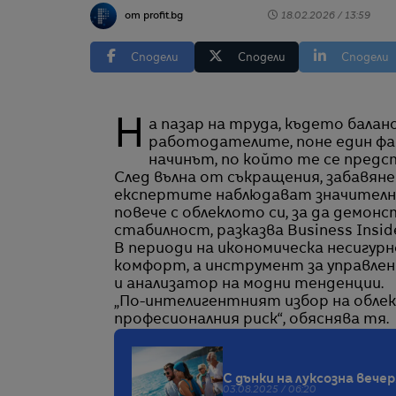
от profit.bg
18.02.2026 / 13:59
Сподели
Сподели
Сподели
На пазар на труда, където балансът на силите отново се измества в полза на
работодателите, поне един фа
начинът, по който те се пред
След вълна от съкращения, забавян
експертите наблюдават значителн
повече с облеклото си, за да демо
стабилност, разказва Business Inside
В периоди на икономическа несигурно
комфорт, а инструмент за управлени
и анализатор на модни тенденции.
„По-интелигентният избор на облек
професионалния риск“, обяснява тя.
С дънки на луксозна веч
03.08.2025 / 06:20