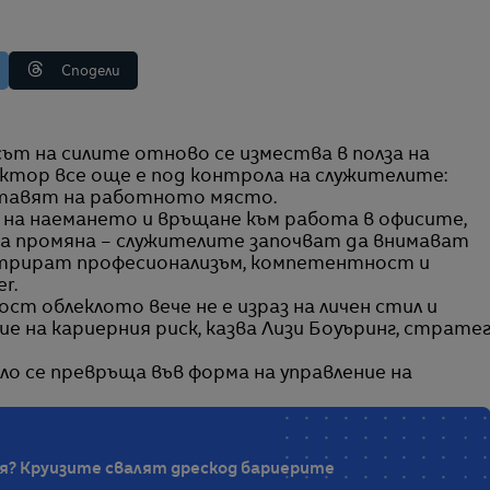
Сподели
ктор все още е под контрола на служителите:
ставят на работното място.
е на наемането и връщане към работа в офисите,
а промяна – служителите започват да внимават
нстрират професионализъм, компетентност и
r.
ст облеклото вече не е израз на личен стил и
е на кариерния риск, казва Лизи Боуъринг, страте
ло се превръща във форма на управление на
еря? Круизите свалят дрескод бариерите