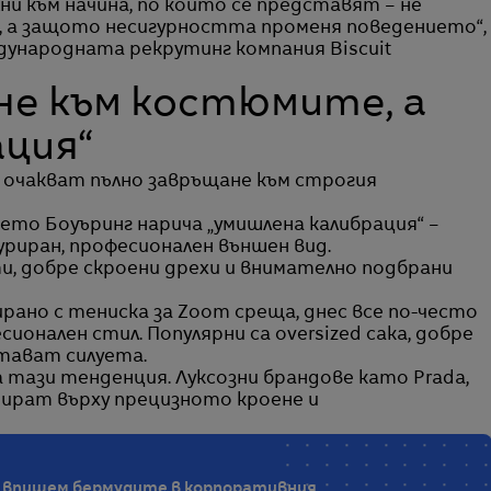
 към начина, по който се представят – не
, а защото несигурността променя поведението“,
ждународната рекрутинг компания Biscuit
не към костюмите, а
ация“
 очакват пълно завръщане към строгия
ето Боуъринг нарича „умишлена калибрация“ –
риран, професионален външен вид.
ти, добре скроени дрехи и внимателно подбрани
рано с тениска за Zoom среща, днес все по-често
ионален стил. Популярни са oversized сака, добре
ртават силуета.
тази тенденция. Луксозни брандове като Prada,
нтират върху прецизното кроене и
 да впишем бермудите в корпоративния