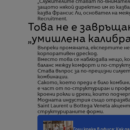
„Служителите стават по-внимателни
защото някой директно им го казва
казва Франсис Ли, основател на ме
Recruitment.
Това не е завръща
„умишлена калибр
Въпреки промяната, експертите не
корпоративен дрескод.
Вместо това се наблюдава нещо, ко
баланс между комфорт и по-структу
Става въпрос за по-прецизни силуе
комбинации.
Сакото, което преди е било комбини
е част от по-структуриран и профес
кроени рокли и дрехи, които подче
Модната индустрия също отразява 
Saint Laurent и Bottega Veneta акце
структурираните форми.
Голи крака в офиса: Как