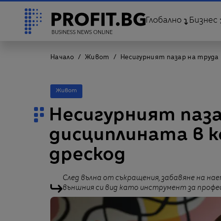
Глобално
Бизнес
Начало
Живот
Несигурният пазар на труда
Живот
Несигурният паз
дисциплината в 
дрескод
След вълна от съкращения, забавяне на на
външния си вид като инструмент за профе