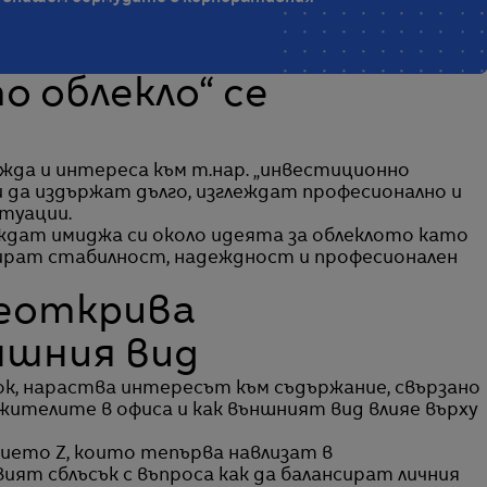
 облекло“ се
да и интереса към т.нар. „инвестиционно
ни да издържат дълго, изглеждат професионално и
итуации.
ждат имиджа си около идеята за облеклото като
кират стабилност, надеждност и професионален
реоткрива
ншния вид
Tok, нараства интересът към съдържание, свързано
жителите в офиса и как външният вид влияе върху
ието Z, които тепърва навлизат в
ият сблъсък с въпроса как да балансират личния