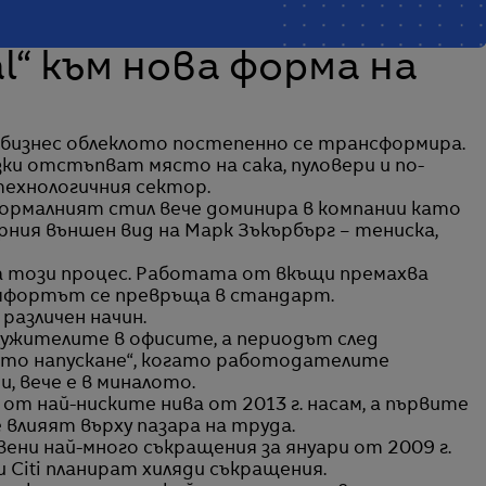
l“ към нова форма на
бизнес облеклото постепенно се трансформира.
и отстъпват място на сака, пуловери и по-
технологичния сектор.
ормалният стил вече доминира в компании като
рния външен вид на Марк Зъкърбърг – тениска,
 този процес. Работата от вкъщи премахва
омфортът се превръща в стандарт.
различен начин.
ужителите в офисите, а периодът след
ото напускане“, когато работодателите
, вече е в миналото.
от най-ниските нива от 2013 г. насам, а първите
влияят върху пазара на труда.
вени най-много съкращения за януари от 2009 г.
 Citi планират хиляди съкращения.