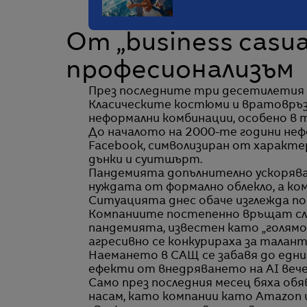
От „business casua
професионализъм
През последните три десетилетия 
Класическите костюми и вратовръзк
неформални комбинации, особено в 
До началото на 2000-те години неф
Facebook, символизиран от характе
дънки и суитшърт.
Пандемията допълнително ускорява
нуждата от формално облекло, а к
Ситуацията днес обаче изглежда по 
Компаниите постепенно връщат сл
пандемията, известен като „голям
агресивно се конкурираха за таланти
Наемането в САЩ се забавя до едни 
ефекти от внедряването на AI вече 
Само през последния месец бяха обя
насам, като компании като Amazon и