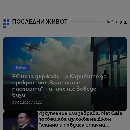
ПОСЛЕДНИ ЖИВОТ
виж още
Живот
ЕС иска държави на Карибите да
прекратят „Златните
паспорти“ – иначе ще въведе
визи
06.08.2026 / 13:22
Изкупление или забрава: Met Gala
посвещава изложба на Джон
Галиано и повдига етични