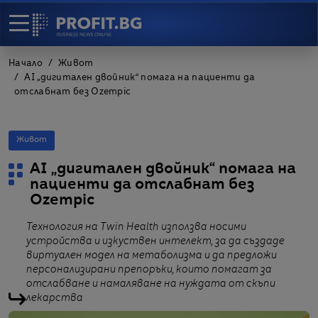
Начало
Живот
AI „дигитален двойник“ помага на пациенти да
отслабнат без Ozempic
Живот
AI „дигитален двойник“ помага на
пациенти да отслабнат без
Ozempic
Технология на Twin Health използва носими
устройства и изкуствен интелект, за да създаде
виртуален модел на метаболизма и да предложи
персонализирани препоръки, които помагат за
отслабване и намаляване на нуждата от скъпи
лекарства