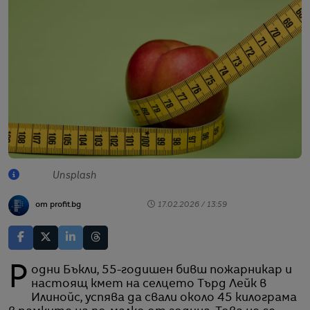
Unsplash
от profit.bg
17.02.2026 / 13:59
Родни Бъкли, 55-годишен бивш пожарникар и
настоящ кмет на селцето Търд Лейк в
Илинойс, успява да свали около 45 килограма