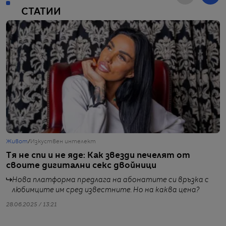
СТАТИИ
Живот
/
Изкуствен интелект
С
Тя не спи и не яде: Как звезди печелят от
М
своите дигитални секс двойници
п
Нова платформа предлага на абонатите си връзка с
любимците им сред известните. Но на каква цена?
28.06.2025 / 13:21
от