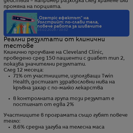
действия – например разходка след хранене или
промяна на порцията.
„Ozempic ефектът“ на
Уолстрийт: по-слаби тела,
повече работа за шивачите
03.02.2026 / 10:52
Реални резултати от клинични
тестове
Клинично проучване на Cleveland Clinic,
проведено сред 150 пациенти с диабет тип 2,
показва значителни резултати.
След 12 месеца:
71% от участниците, използващи Twin
Health, достигат здравословни нива на
кръвна захар с по-малко лекарства
в контролната група този резултат е
постигнат от едва 2%
Участниците в програмата също губят повече
тегло:
8.6% средна загуба на телесна маса