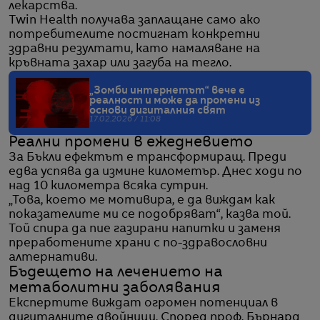
лекарства.
Twin Health получава заплащане само ако
потребителите постигнат конкретни
здравни резултати, като намаляване на
кръвната захар или загуба на тегло.
„Зомби интернетът“ вече е
реалност и може да промени из
основи дигиталния свят
17.02.2026 / 11:08
Реални промени в ежедневието
За Бъкли ефектът е трансформиращ. Преди
едва успява да измине километър. Днес ходи по
над 10 километра всяка сутрин.
„Това, което ме мотивира, е да виждам как
показателите ми се подобряват“, казва той.
Той спира да пие газирани напитки и заменя
преработените храни с по-здравословни
алтернативи.
Бъдещето на лечението на
метаболитни заболявания
Експертите виждат огромен потенциал в
дигиталните двойници. Според проф. Бърнард