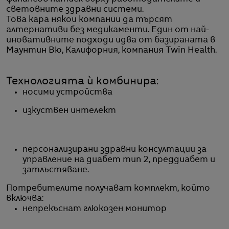
световните здравни системи.
Това кара някои компании да търсят
алтернативи без медикаменти. Един от най-
иновативните подходи идва от базираната в
Маунтин Вю, Калифорния, компания Twin Health.
Технологията ѝ комбинира:
носими устройства
изкуствен интелект
персонализирани здравни консултации за
управление на диабет тип 2, преддиабет и
затлъстяване.
Потребителите получават комплект, който
включва:
непрекъснат глюкозен монитор