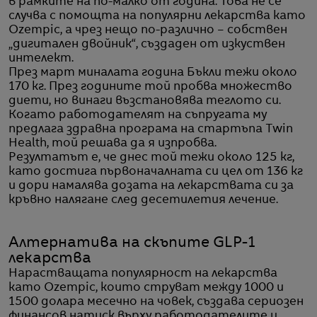
в рамките на по-малко от година. Това не се
случва с помощта на популярни лекарства като
Ozempic, а чрез нещо по-различно – собствен
„дигитален двойник“, създаден от изкуствен
интелект.
През март миналата година Бъкли тежи около
170 кг. През годините той пробва множество
диети, но винаги възстановява теглото си.
Когато работодателят на съпругата му
предлага здравна програма на стартъпа Twin
Health, той решава да я изпробва.
Резултатът е, че днес той тежи около 125 кг,
като достига първоначалната си цел от 136 кг
и дори намалява дозата на лекарствата си за
кръвно налягане след десетилетия лечение.
Алтернатива на скъпите GLP-1
лекарства
Нарастващата популярност на лекарства
като Ozempic, които струват между 1000 и
1500 долара месечно на човек, създава сериозен
финансов натиск върху работодателите и