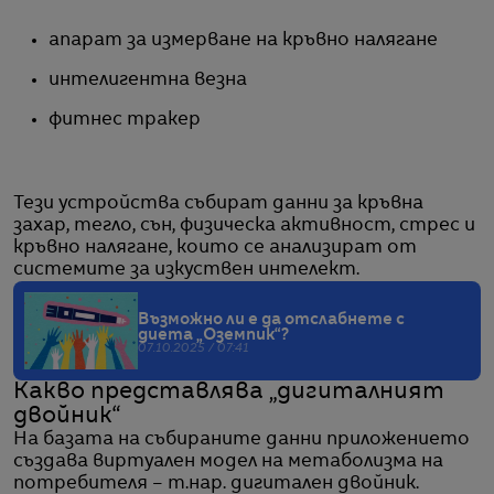
апарат за измерване на кръвно налягане
интелигентна везна
фитнес тракер
Тези устройства събират данни за кръвна
захар, тегло, сън, физическа активност, стрес и
кръвно налягане, които се анализират от
системите за изкуствен интелект.
Възможно ли е да отслабнете с
диета „Оземпик“?
07.10.2025 / 07:41
Какво представлява „дигиталният
двойник“
На базата на събираните данни приложението
създава виртуален модел на метаболизма на
потребителя – т.нар. дигитален двойник.