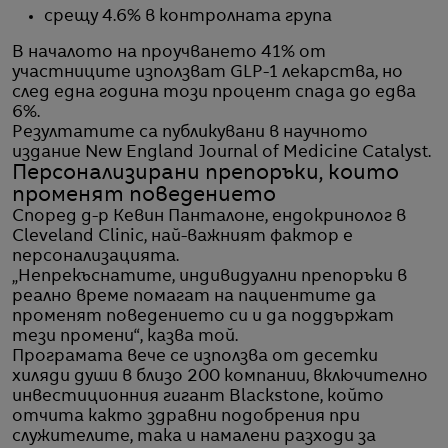
срещу 4.6% в контролната група
В началото на проучването 41% от
участниците използват GLP-1 лекарства, но
след една година този процент спада до едва
6%.
Резултатите са публикувани в научното
издание New England Journal of Medicine Catalyst.
Персонализирани препоръки, които
променят поведението
Според д-р Кевин Панталоне, ендокринолог в
Cleveland Clinic, най-важният фактор е
персонализацията.
„Непрекъснатите, индивидуални препоръки в
реално време помагат на пациентите да
променят поведението си и да поддържат
тези промени“, казва той.
Програмата вече се използва от десетки
хиляди души в близо 200 компании, включително
инвестиционния гигант Blackstone, който
отчита както здравни подобрения при
служителите, така и намалени разходи за