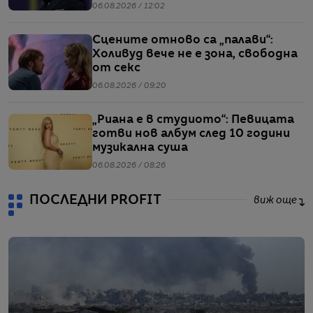
въпроси
06.08.2026 / 12:02
Сцените отново са „палави“:
Холивуд вече не е зона, свободна
от секс
06.08.2026 / 09:20
„Риана е в студиото“: Певицата
готви нов албум след 10 години
музикална суша
06.08.2026 / 08:26
ПОСЛЕДНИ PROFIT
виж още