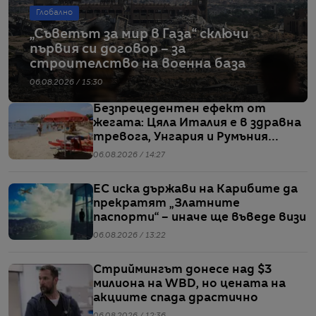
Глобално
„Съветът за мир в Газа“ сключи
първия си договор – за
строителство на военна база
06.08.2026 / 15:30
Безпрецедентен ефект от
жегата: Цяла Италия е в здравна
тревога, Унгария и Румъния
пестят електричество
06.08.2026 / 14:27
ЕС иска държави на Карибите да
прекратят „Златните
паспорти“ – иначе ще въведе визи
06.08.2026 / 13:22
Стриймингът донесе над $3
милиона на WBD, но цената на
акциите спада драстично