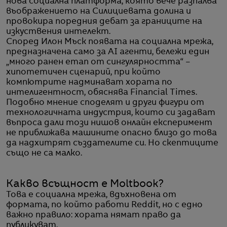
нова социална платформа, която вече разпалва
въображението на Силициевата долина и
провокира поредния дебат за границите на
изкуствения интелект.
Според Илон Мъск появата на социална мрежа,
предназначена само за AI агенти, бележи един
„много ранен етап от сингулярността“ –
хипотетичен сценарий, при който
компютрите надминават хората по
интелигентност, обяснява Financial Times.
Подобно мнение споделят и други фигури от
технологичната индустрия, които си задават
въпроса дали този нишов онлайн експеримент
не приближава машините опасно близо до това
да надхитрят създателите си. Но скептиците
също не са малко.
Какво всъщност е Moltbook?
Това е социална мрежа, вдъхновена от
формата, по който работи Reddit, но с едно
важно правило: хората нямат право да
публикуват.