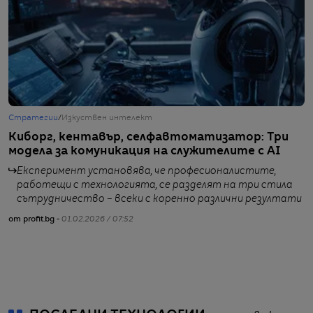
Стратегии
/
Изкуствен интелект
Т
Киборг, кентавър, селфавтоматизатор: Три
A
модела за комуникация на служителите с AI
н
з
Експеримент установява, че професионалистите,
работещи с технологията, се разделят на три стила
сътрудничество – всеки с коренно различни резултати
от profit.bg -
01.02.2026 / 07:52
от