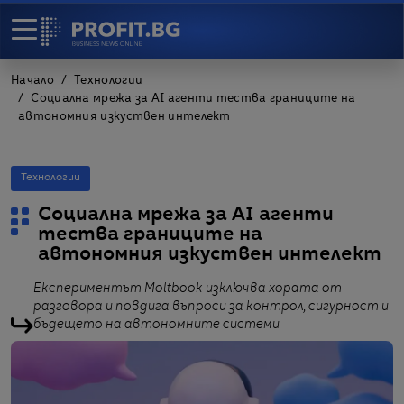
Начало
Технологии
Социална мрежа за AI агенти тества границите на
автономния изкуствен интелект
Технологии
Социална мрежа за AI агенти
тества границите на
автономния изкуствен интелект
Експериментът Moltbook изключва хората от
разговора и повдига въпроси за контрол, сигурност и
бъдещето на автономните системи