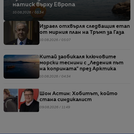
натиск върху Европа
10.08.2026 / 05:34
Израел отхвърля следващия етап
от мирния план на Тръмп за Газа
10.08.2026 / 05:07
Китай заобикаля ключовите
морски теснини с „Ледения път
на коприната“ през Арктика
10.08.2026 / 04:34
Шон Астин: Хобитът, който
стана синдикалист
09.08.2026 / 11:49