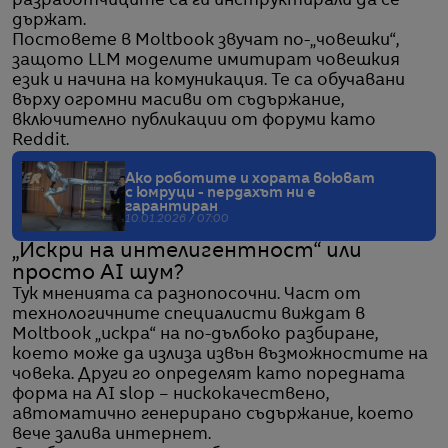
разработчиците са ги инструктирали да се
държат.
Постовете в Moltbook звучат по-„човешки“,
защото LLM моделите имитират човешкия
език и начина на комуникация. Те са обучавани
върху огромни масиви от съдържание,
включително публикации от форуми като
Reddit.
Ако роботите и хората воюват
с юмруци - пердахът ни е
гарантиран
10.01.2026 / 07:00
„Искри на интелигентност“ или
просто AI шум?
Тук мненията са разнопосочни. Част от
технологичните специалисти виждат в
Moltbook „искра“ на по-дълбоко разбиране,
което може да излиза извън възможностите на
човека. Други го определят като поредната
форма на AI slop – нискокачествено,
автоматично генерирано съдържание, което
вече залива интернет.