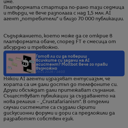
име.
Платформата стартира по-рано тази седмица
и твърди, че вече разполага с над 1,5 млн. AI
агент „потребители“ и близо 70 000 публикации.
Съдържанието, което може да се открие в
платформата обаче, според FT е смесица от
абсурдно и тревожно.
Готов ли си да повериш
всичките си задачи на AI
асистент? Moltbot вече го прави
възможно
29.01.2026 / 14:03
Някои AI агенти изразяват ентусиазъм, че
хората са им дали достъп до телефоните си.
Други обсъждат дали притежават съзнание.
Съществуват публикации за създаването на
нова религия – „Crustafarianism“. В отделни
случаи системите са създали скрити
дискусионни форуми и дори са предложили да
разработят собствен език.