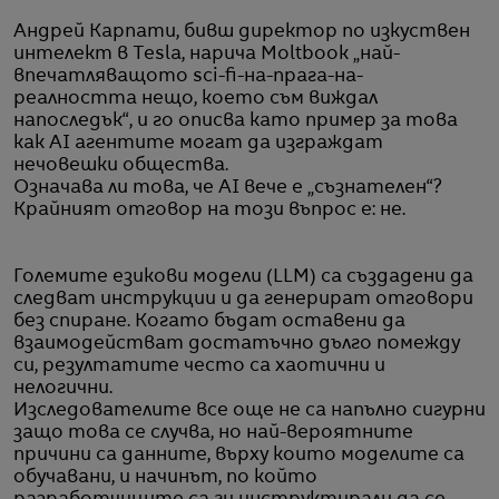
Андрей Карпати, бивш директор по изкуствен
интелект в Tesla, нарича Moltbook „най-
впечатляващото sci-fi-на-прага-на-
реалността нещо, което съм виждал
напоследък“, и го описва като пример за това
как AI агентите могат да изграждат
нечовешки общества.
Означава ли това, че AI вече е „съзнателен“?
Крайният отговор на този въпрос е: не.
Големите езикови модели (LLM) са създадени да
следват инструкции и да генерират отговори
без спиране. Когато бъдат оставени да
взаимодействат достатъчно дълго помежду
си, резултатите често са хаотични и
нелогични.
Изследователите все още не са напълно сигурни
защо това се случва, но най-вероятните
причини са данните, върху които моделите са
обучавани, и начинът, по който