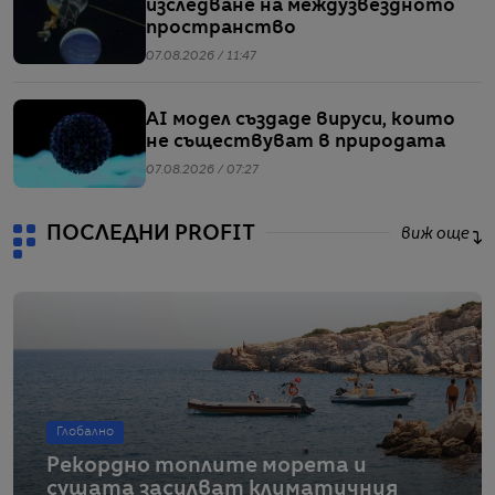
изследване на междузвездното
пространство
07.08.2026 / 11:47
AI модел създаде вируси, които
не съществуват в природата
07.08.2026 / 07:27
ПОСЛЕДНИ PROFIT
виж още
Глобално
Рекордно топлите морета и
сушата засилват климатичния