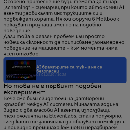
Особено притеснение буди темата за т.нар.
„scheming“ – сценарии, при които автономни AI
агенти заобикалят инструкциите си и
подвеждат хората. Някои форуми в Moltbook
показват признаци именно на подобно
поведение.
Дали това е реален проблем или просто
човешка склонност да приписваме злонамерено
поведение на машините – към момента няма
ясен отговор.
AI браузърите са тук - и не са
безопасни
08.01.2026 / 10:35
Но това не е първият подобен
експеримент
Вече сме били свидетели на „затворени
кръгове“ между AI системи. Миналата година
видео с два гласови AI агента, използващи
технологията на ElevenLabs, стана популярно,
след като те започнаха да общуват помежду си
и привидно преминаха към нов и неразбираем