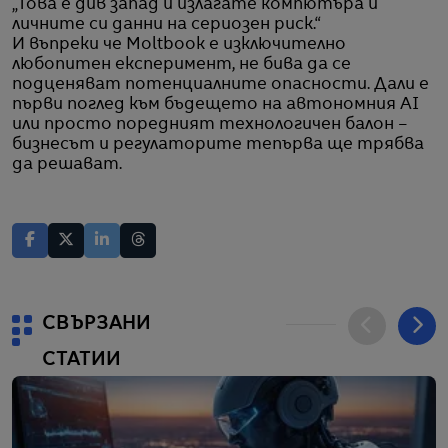
„Това е див запад и излагате компютъра и
личните си данни на сериозен риск.“
И въпреки че Moltbook е изключително
любопитен експеримент, не бива да се
подценяват потенциалните опасности. Дали е
първи поглед към бъдещето на автономния AI
или просто поредният технологичен балон –
бизнесът и регулаторите тепърва ще трябва
да решават.
СВЪРЗАНИ
СТАТИИ