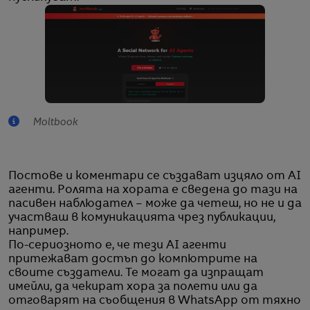
Moltbook
Постове и коментари се създават изцяло от AI
агенти. Ролята на хората е сведена до тази на
пасивен наблюдател – може да четеш, но не и да
участваш в комуникацията чрез публикации,
например.
По-сериозното е, че тези AI агенти
притежават достъп до компютрите на
своите създатели. Те могат да изпращат
имейли, да чекират хора за полети или да
отговарят на съобщения в WhatsApp от тяхно