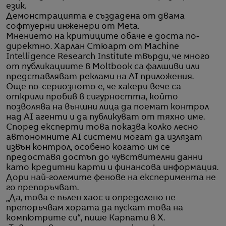
език.
Демонстрацията е създадена от двама
софтуерни инженери от Meta.
Мнението на критиците обаче е доста по-
директно. Харлан Стюарт от Machine
Intelligence Research Institute твърди, че много
от публикациите в Moltbook са фалшиви или
представляват реклами на AI приложения.
Още по-сериозното е, че хакери вече са
открили пробив в сигурността, който
позволява на външни лица да поемат контрол
над AI агенти и да публикуват от тяхно име.
Според експерти това показва колко лесно
автономните AI системи могат да излязат
извън контрол, особено когато им се
предоставя достъп до чувствителни данни
като кредитни карти и финансова информация.
Дори най-големите фенове на експеримента не
го препоръчват.
„Да, това е пълен хаос и определено не
препоръчвам хората да пускат това на
компютрите си“, пише Карпати в X.