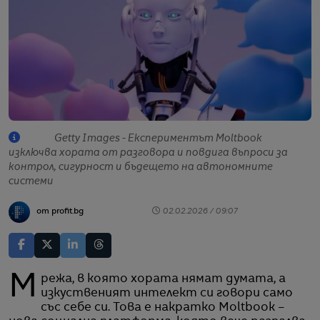
Getty Images - Експериментът Moltbook
изключва хората от разговора и повдига въпроси за
контрол, сигурност и бъдещето на автономните
системи
от profit.bg
02.02.2026 / 09:07
Мрежа, в която хората нямат думата, а
изкуственият интелект си говори само
със себе си. Това е накратко Moltbook –