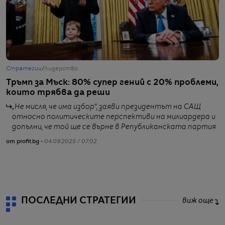
Стратегии
/
Лидерство
С
Тръмп за Мъск: 80% супер гений с 20% проблеми,
М
които трябва да реши
с
„Не мисля, че има избор“, заяви президентът на САЩ
относно политическите перспективи на милиардера и
допълни, че той ще се върне в Републиканската партия
от profit.bg -
04.09.2025 / 07:02
от
ПОСЛЕДНИ СТРАТЕГИИ
виж още