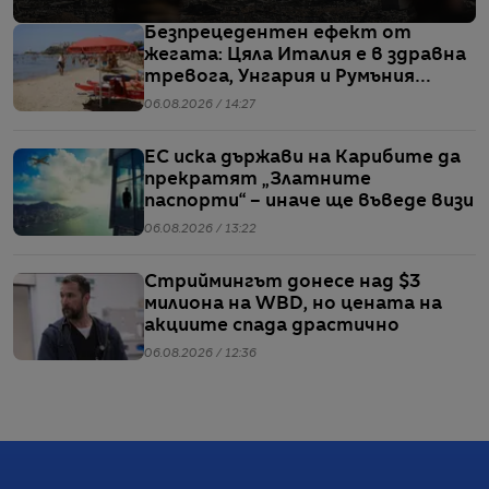
Безпрецедентен ефект от
жегата: Цяла Италия е в здравна
тревога, Унгария и Румъния
пестят електричество
06.08.2026 / 14:27
ЕС иска държави на Карибите да
прекратят „Златните
паспорти“ – иначе ще въведе визи
06.08.2026 / 13:22
Стриймингът донесе над $3
милиона на WBD, но цената на
акциите спада драстично
06.08.2026 / 12:36