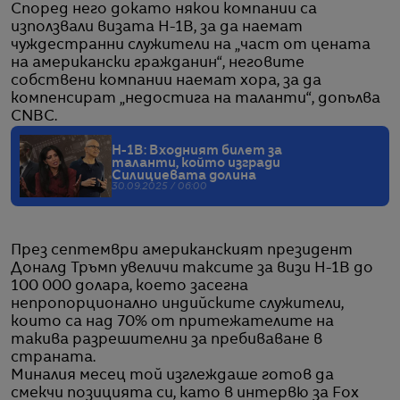
Според него докато някои компании са
използвали визата H-1B, за да наемат
чуждестранни служители на „част от цената
на американски гражданин“, неговите
собствени компании наемат хора, за да
компенсират „недостига на таланти“, допълва
CNBC.
H-1B: Входният билет за
таланти, който изгради
Силициевата долина
30.09.2025 / 06:00
През септември американският президент
Доналд Тръмп увеличи таксите за визи H-1B до
100 000 долара, което засегна
непропорционално индийските служители,
които са над 70% от притежателите на
такива разрешителни за пребиваване в
страната.
Миналия месец той изглеждаше готов да
смекчи позицията си, като в интервю за Fox