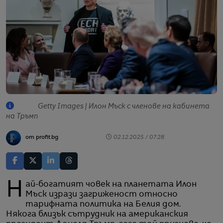
Getty Images | Илон Мъск с членове на кабинета
на Тръмп
от profit.bg
02.12.2025 / 07:28
Най-богатият човек на планетата Илон
Мъск изрази загриженост относно
тарифната политика на Белия дом.
Някога близък сътрудник на американския