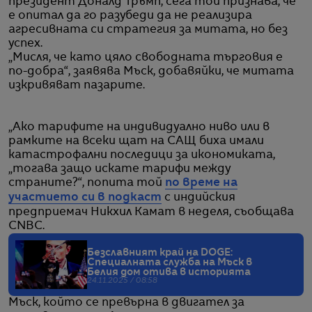
президент Доналд Тръмп, сега той признава, че
е опитал да го разубеди да не реализира
агресивната си стратегия за митата, но без
успех.
„Мисля, че като цяло свободната търговия е
по-добра“, заявява Мъск, добавяйки, че митата
изкривяват пазарите.
„Ако тарифите на индивидуално ниво или в
рамките на всеки щат на САЩ биха имали
катастрофални последици за икономиката,
„тогава защо искате тарифи между
страните?“, попита той
по време на
участието си в подкаст
с индийския
предприемач Никхил Камат в неделя, съобщава
CNBC.
Безславният край на DOGE:
Специалната служба на Мъск в
Белия дом отива в историята
24.11.2025 / 08:58
Мъск, който се превърна в двигател за