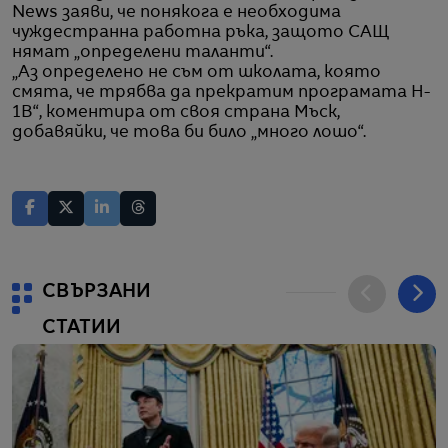
News заяви, че понякога е необходима
чуждестранна работна ръка, защото САЩ
нямат „определени таланти“.
„Аз определено не съм от школата, която
смята, че трябва да прекратим програмата H-
1B“, коментира от своя страна Мъск,
добавяйки, че това би било „много лошо“.
СВЪРЗАНИ
СТАТИИ