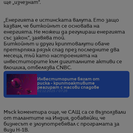
ще „изчезнат“.
„Енергията е истинската валута. Ето защо
казвам, че биткойнът се основава на
енергията. Не можеш да регулираш енергията
със закон.“, заявява той.
Биткойнът и други криптовалути обаче
претърпяха рязък спад през последните два
месеца, тъй като настроенията на
инвеститорите към дигиталните активи се
влошиха, отбелязва CNBC.
Инвеститорите бягат от
риска - криптоактивите
реагират с масови спадове
02.12.2025 / 07:26
Мъск коментира още, че САЩ са се възползвали
от талантите на Индия, добавяйки, че
бизнесът е злоупотребявал с програмата за
визи H-1B.