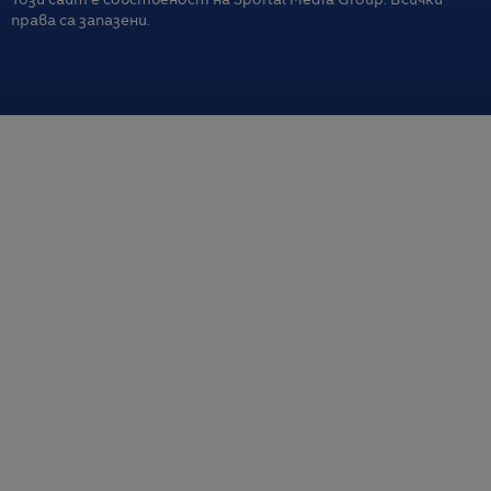
Този сайт е собственост на Sportal Media Group. Всички
права са запазени.