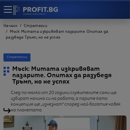
Начало
Стратегии
Мъск: Митата изкривяват пазарите. Опитах да
разубедя Тръмп, но не успях
Стратегии
Мъск: Митата изкривяват
пазарите. Опитах да разубедя
Тръмп, но не успях
След по-малко от 20 години служителите сами ще
избират начина си на работа, а парите като
концепция ще „изчезнат“ според най-богатия човек
на планетата