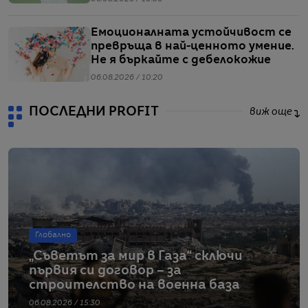
Емоционалната устойчивост се
превръща в най-ценното умение.
Не я бъркайте с дебелокожие
06.08.2026 / 10:20
ПОСЛЕДНИ PROFIT
виж още
Глобално
„Съветът за мир в Газа“ сключи
първия си договор – за
строителство на военна база
06.08.2026 / 15:30