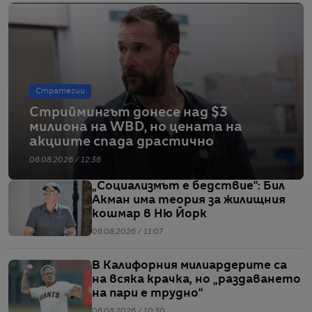
Стратегии
Стриймингът донесе над $3
милиона на WBD, но цената на
акциите спада драстично
06.08.2026 / 12:36
„Социализмът е бедствие“: Бил
Акман има теория за жилищния
кошмар в Ню Йорк
06.08.2026 / 11:07
В Калифорния милиардерите са
на всяка крачка, но „раздаването
на пари е трудно“
06.08.2026 / 10:30