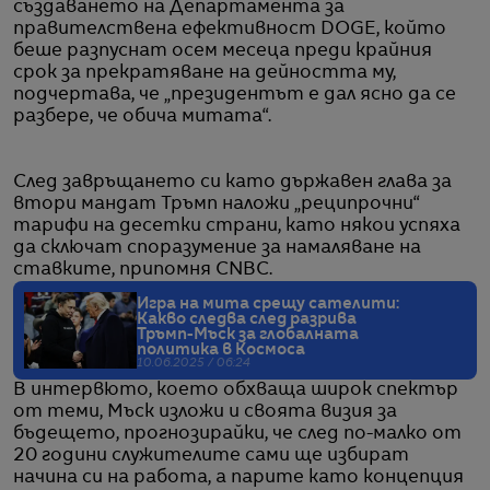
създаването на Департамента за
правителствена ефективност DOGE, който
беше разпуснат осем месеца преди крайния
срок за прекратяване на дейността му,
подчертава, че „президентът е дал ясно да се
разбере, че обича митата“.
След завръщането си като държавен глава за
втори мандат Тръмп наложи „реципрочни“
тарифи на десетки страни, като някои успяха
да сключат споразумение за намаляване на
ставките, припомня CNBC.
Игра на мита срещу сателити:
Какво следва след разрива
Тръмп-Мъск за глобалната
политика в Космоса
10.06.2025 / 06:24
В интервюто, което обхваща широк спектър
от теми, Мъск изложи и своята визия за
бъдещето, прогнозирайки, че след по-малко от
20 години служителите сами ще избират
начина си на работа, а парите като концепция