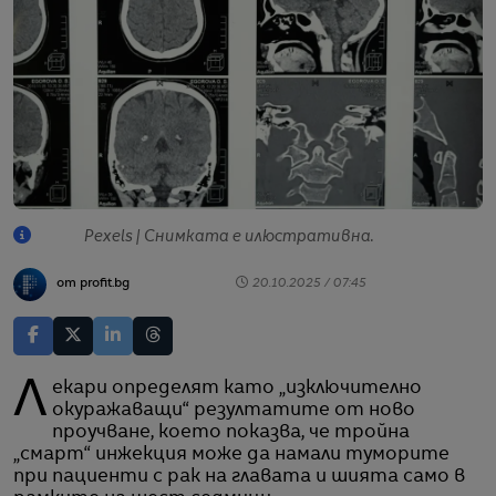
Pexels | Снимката е илюстративна.
от profit.bg
20.10.2025 / 07:45
Лекари определят като „изключително
окуражаващи“ резултатите от ново
проучване, което показва, че тройна
„смарт“ инжекция може да намали туморите
при пациенти с рак на главата и шията само в