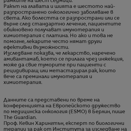
рамките на шест седмици.
Ракът на главата и шията е шестото най-
разпространено онкологично заболяване в
света. Ако болестта се разпространи или се
върне след стандартно лечение, пациентите
обикновено получават имунотерапия и
химиотерапия с платина. Но ако и това не
помогне, лекарите често нямат други
ефективни възможности.
Изследване показва, че лекарство, наречено
амивантамаб, което се прилага чрез инжекция,
може да свие туморите при пациенти с
рецидивиращ или метастазирал рак, които
вече са преминали имунотерапия и
химиотерапия.
Данните са представени по време на
конференцията на Европейското дружество
по медицинска онкология (ESMO) в Берлин, пише
The Guardian.
Проф. Кевин Харингтън, експерт по биологични
терапии за рак от Института за изследване на