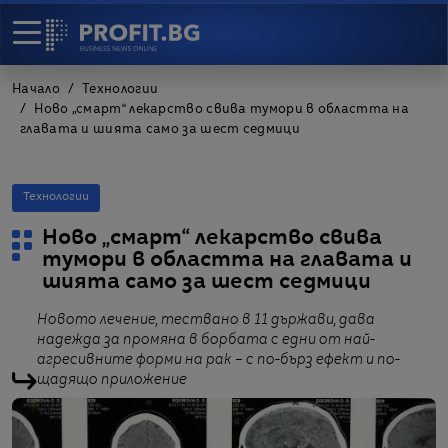
Начало
Технологии
Ново „смарт“ лекарство свива тумори в областта на
главата и шията само за шест седмици
Технологии
Ново „смарт“ лекарство свива
тумори в областта на главата и
шията само за шест седмици
Новото лечение, тествано в 11 държави, дава
надежда за промяна в борбата с едни от най-
агресивните форми на рак – с по-бърз ефект и по-
щадящо приложение