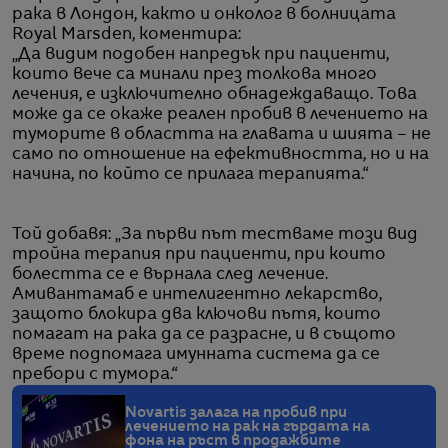
рака в Лондон, както и онколог в болницата
Royal Marsden, коментира:
„Да видим подобен напредък при пациенти,
които вече са минали през толкова много
лечения, е изключително обнадеждаващо. Това
може да се окаже реален пробив в лечението на
туморите в областта на главата и шията – не
само по отношение на ефективността, но и на
начина, по който се прилага терапията.“
Той добавя: „За първи път тестваме този вид
тройна терапия при пациенти, при които
болестта се е върнала след лечение.
Амивантамаб е интелигентно лекарство,
защото блокира два ключови пътя, които
помагат на рака да се разрасне, и в същото
време подпомага имунната система да се
пребори с тумора.“
Novartis залага на пробив при
лечението на рак на гърдата на
фона на ръст в продажбите