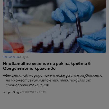
Технологии
/
Наука
Т
Иновативно лечение на рак на кръвта в
A
Обединеното кралство
д
Белантамаб мафодотинът може да спре развитието
на множествения миелом три пъти по-дълго от
стандартните лечения
от profit.bg -
13.06.2025 / 11:35
от