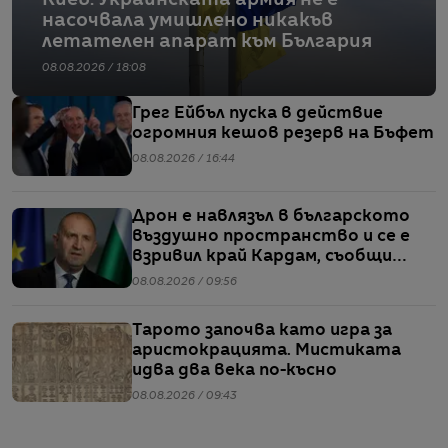
насочвала умишлено никакъв
летателен апарат към България
08.08.2026 / 18:08
Грег Ейбъл пуска в действие
огромния кешов резерв на Бъфет
08.08.2026 / 16:44
Дрон е навлязъл в българското
въздушно пространство и се е
взривил край Кардам, съобщи
Радев
08.08.2026 / 09:56
Тарото започва като игра за
аристокрацията. Мистиката
идва два века по-късно
08.08.2026 / 09:43