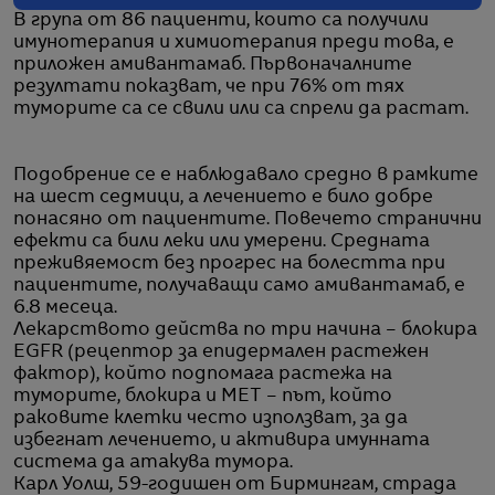
В група от 86 пациенти, които са получили
имунотерапия и химиотерапия преди това, е
приложен амивантамаб. Първоначалните
резултати показват, че при 76% от тях
туморите са се свили или са спрели да растат.
Подобрение се е наблюдавало средно в рамките
на шест седмици, а лечението е било добре
понасяно от пациентите. Повечето странични
ефекти са били леки или умерени. Средната
преживяемост без прогрес на болестта при
пациентите, получаващи само амивантамаб, е
6.8 месеца.
Лекарството действа по три начина – блокира
EGFR (рецептор за епидермален растежен
фактор), който подпомага растежа на
туморите, блокира и MET – път, който
раковите клетки често използват, за да
избегнат лечението, и активира имунната
система да атакува тумора.
Карл Уолш, 59-годишен от Бирмингам, страда