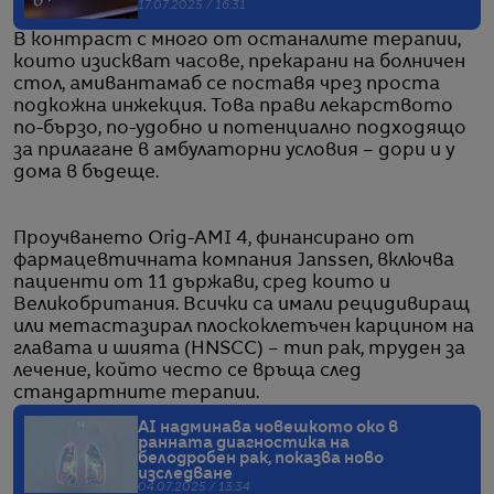
17.07.2025 / 16:31
В контраст с много от останалите терапии,
които изискват часове, прекарани на болничен
стол, амивантамаб се поставя чрез проста
подкожна инжекция. Това прави лекарството
по-бързо, по-удобно и потенциално подходящо
за прилагане в амбулаторни условия – дори и у
дома в бъдеще.
Проучването Orig-AMI 4, финансирано от
фармацевтичната компания Janssen, включва
пациенти от 11 държави, сред които и
Великобритания. Всички са имали рецидивиращ
или метастазирал плоскоклетъчен карцином на
главата и шията (HNSCC) – тип рак, труден за
лечение, който често се връща след
стандартните терапии.
AI надминава човешкото око в
ранната диагностика на
белодробен рак, показва ново
изследване
04.07.2025 / 13:34