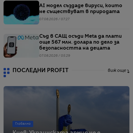
AI модел създаде вируси, които
не съществуват в природата
07.08.2026 / 07:27
Съд в САЩ осъди Meta да плати
още 567 млн. долара по дело за
безопасността на децата
07.08.2026 / 05:29
ПОСЛЕДНИ PROFIT
виж още
Глобално
Киев: Украинската армия не е