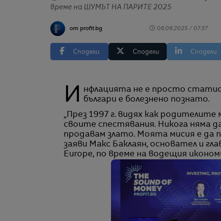
време на ШУМЪТ НА ПАРИТЕ 2025
от profit.bg
06.06.2025 / 07:37
Сподели
Сподели
Сподели
Инфлацията не е просто статистическа величина. Тя е преживяване – и за много
българи е болезнено познато.
„През 1997 г. видях как родителите
своите спестявания. Никога няма д
продавам злато. Моята мисия е да п
заяви Макс Баклаян, основател и гл
Europe, по време на водещия иконом