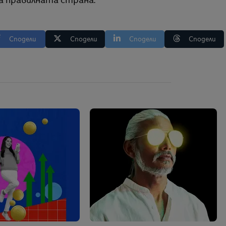
а правилната страна.“
Сподели
Сподели
Сподели
Сподели