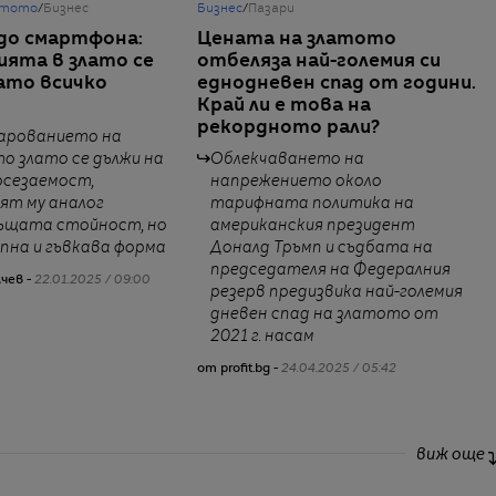
атото
/
Бизнес
Бизнес
/
Пазари
до смартфона:
Цената на златото
ята в злато се
отбеляза най-големия си
ато всичко
еднодневен спад от години.
Край ли е това на
рекордното рали?
арованието на
о злато се дължи на
Облекчаването на
осезаемост,
напрежението около
ят му аналог
тарифната политика на
същата стойност, но
американския президент
пна и гъвкава форма
Доналд Тръмп и съдбата на
председателя на Федералния
чев -
22.01.2025 / 09:00
резерв предизвика най-големия
дневен спад на златото от
2021 г. насам
от profit.bg -
24.04.2025 / 05:42
виж още