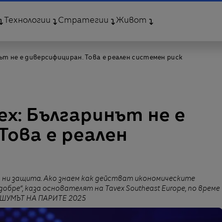
Технологии
Стратегии
Живот
нът не е диверсифициран. Това е реален системен риск
ex: Българинът не е
Това е реален
ни защита. Ако знаем как действат икономическите
обре“, каза основателят на Tavex Southeast Europe, по време
я ШУМЪТ НА ПАРИТЕ 2025