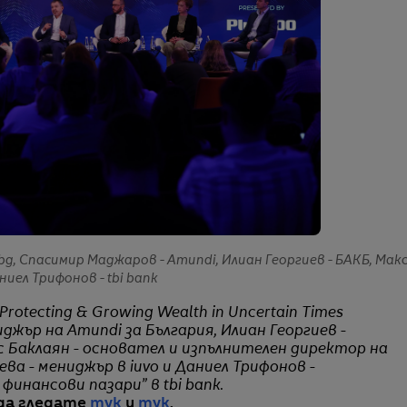
bg, Спасимир Маджаров - Аmundi, Илиан Георгиев - БАКБ, Мак
ниел Трифонов - tbi bank
 Protecting & Growing Wealth in Uncertain Times
жър на Amundi за България, Илиан Георгиев -
 Баклаян - основател и изпълнителен директор на
ева - мениджър в iuvo и Даниел Трифонов -
инансови пазари” в tbi bank.
 да гледате
тук
и
тук
.