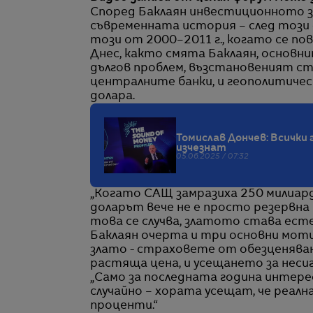
Според Баклаян инвестиционното з
съвременната история – след този о
този от 2000–2011 г., когато се п
Днес, както смята Баклаян, основн
дългов проблем, възстановеният с
централните банки, и геополитичес
долара.
Томислав Дончев: Всички
изчезнат
05.06.2025 / 07:32
„Когато САЩ замразиха 250 милиарда
доларът вече не е просто резервна 
това се случва, златото става ес
Баклаян очерта и три основни моти
злато - страховете от обезценяван
растяща цена, и усещането за неси
„Само за последната година интерес
случайно – хората усещат, че реалн
проценти.“