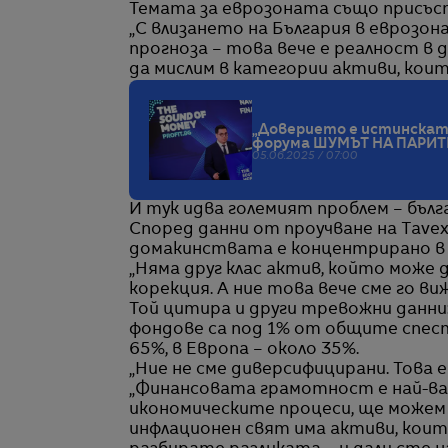
Темата за еврозоната също присъст
„С влизането на България в еврозон
прогноза – това вече е реалност в 
да мислим в категории активи, кои
„Доверието е истинскат
форума ШУМЪТ НА ПАРИТ
05.06.2025 / 07:00
И тук идва големият проблем – бъл
Според данни от проучване на Tave
домакинствата е концентрирано в 
„Няма друг клас актив, който може 
корекция. А ние това вече сме го ви
Той цитира и други тревожни данни:
фондове са под 1% от общите спест
65%, в Европа – около 35%.
„Ние не сме диверсифицирани. Това е
„Финансовата грамотност е най-ва
икономическите процеси, ще можем 
инфлационен свят има активи, които