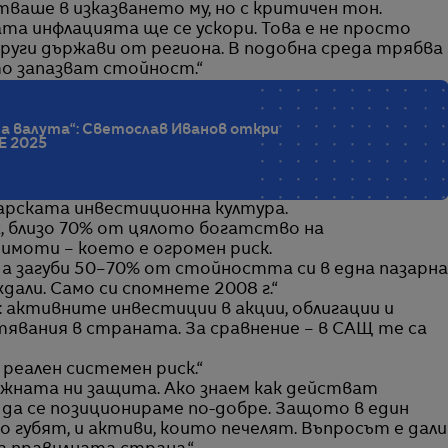
ваше в изказването му, но с критичен тон.
ата инфлацията ще се ускори. Това е не просто
други държави от региона. В подобна среда трябва
то запазват стойност.“
а валута“: Светослав Иванов откри
Е 2025
гарската инвестиционна култура.
x, близо 70% от цялото богатство на
имоти – което е огромен риск.
да загуби 50–70% от стойността си в една пазарна
ждали. Само си спомнете 2008 г.“
 активните инвестиции в акции, облигации и
явания в страната. За сравнение – в САЩ те са
 реален системен риск.“
жната ни защита. Ако знаем как действат
да се позиционираме по-добре. Защото в един
 губят, и активи, които печелят. Въпросът е дали