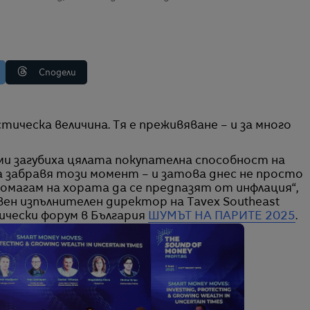
Сподели
 ми загубиха цялата покупателна способност на
а забравя този момент – и затова днес не просто
омагам на хората да се предпазят от инфлация“,
авен изпълнителен директор на Tavex Southeast
ически форум в България
ШУМЪТ НА ПАРИТЕ 2025
.