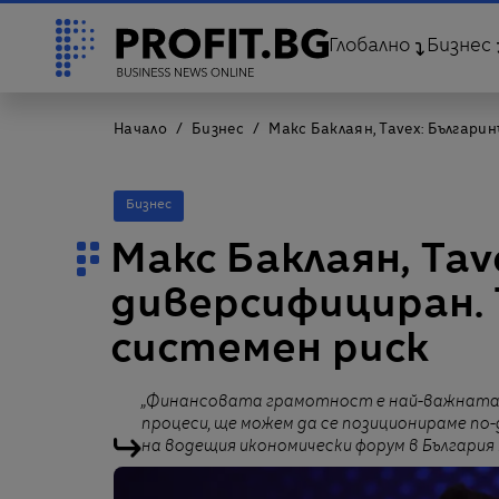
Глобално
Бизнес
Начало
Бизнес
Макс Баклаян, Tavex: Българи
Бизнес
Макс Баклаян, Tav
диверсифициран. 
системен риск
„Финансовата грамотност е най-важната 
процеси, ще можем да се позиционираме по-д
на водещия икономически форум в Българи