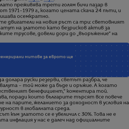
лато преживява трети голям бичи пазар в
т 1971–1979 г., когато цената скача 24 пъти, и
овишава осемкратно.
ите двигатели на новия ръст са три: световният
татут на златото като безрисков актив за
ките трусове, довели дори до „въоръжение“ на
 генерирани митове за еврото ще
 долара руски резерви, светът разбра, че
валута – той може да бъде и оръжие. А когато
тественият бенефициент,“ коментира той.
ва, поради които българите търсят все повече
е на парите, желанието за доходност в условия на
гурност в глобалната среда.
ът към златото се е увеличил с 30%. Това не е
ата инфлация у нас е далеч над официалните