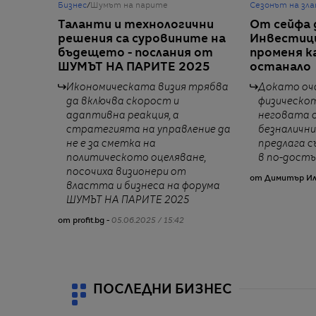
Бизнес
/
Шумът на парите
Сезонът на зл
Таланти и технологични
От сейфа 
решения са суровините на
Инвестици
бъдещето - послания от
променя к
ШУМЪТ НА ПАРИТЕ 2025
останало
Икономическата визия трябва
Докато оч
да включва скорост и
физическот
адаптивна реакция, а
неговата 
стратегията на управление да
безналични
не е за сметка на
предлага 
политическото оцеляване,
в по-достъ
посочиха визионери от
от Димитър Ил
властта и бизнеса на форума
ШУМЪТ НА ПАРИТЕ 2025
от profit.bg -
05.06.2025 / 15:42
ПОСЛЕДНИ БИЗНЕС