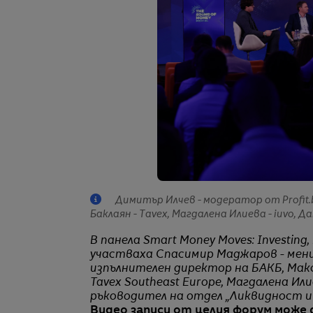
Димитър Илчев - модератор от Profit.
Баклаян - Тavex, Магдалена Илиева - iuvo, Да
В панела Smart Money Moves: Investing,
участваха Спасимир Маджаров - менид
изпълнителен директор на БАКБ, Макс
Tavex Southeast Europe, Магдалена Или
ръководител на отдел „Ликвидност и ф
Видео записи от целия форум може