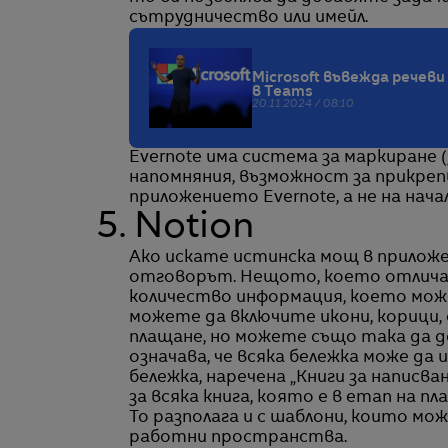
сътрудничество или имейл.
Microsoft въвежда речеви
в Teams
20.11.2024 / 08:10
Evernote има система за маркиране 
напомняния, възможност за прикрепв
приложението Evernote, а не на начал
5. Notion
Ако искате истинска мощ в приложен
отговорът. Нещото, което отлича
количество информация, което може
можете да включите икони, корици, 
плащане, но можете също така да д
означава, че всяка бележка може да
бележка, наречена „Книги за написв
за всяка книга, която е в етап на пл
То разполага и с шаблони, които мо
работни пространства.