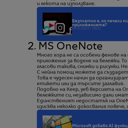
и лекота на използване.
Безплатно е, но печели 
приложенията?
19.10.2024 / 09:21
2. MS OneNote
Много хора не са особени фенове на 
приложение за водене на бележки. Т
гласови такива, снимки и рисунки. 
С нейна помощ можете да създадете 
Това е чудесен начин да организират
етикети или да търсите заглавия.
Подобно на Keep, уеб версията на 
бележките си, независимо дали имате
Единственият недостатък на OneNot
изисква няколко докосвания повече,
Microsoft добавя AI функц