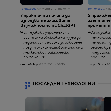
Технологии
/
Изкуствен интелект
Технологии
/
Изк
7 практични начина да
5 приложен
използвате гласовите
агентите,
възможности на ChatGPT
променят 
От езикови упражнения и
За разлика
виртуални обиколки на музеи до
технологи
медитация и насоки за говорене
те могат 
пред публика- платформата има
реално вре
множество практически
предварит
приложения
правила
от profit.bg -
02.12.2024 / 08:30
от profit.bg -
20.
ПОСЛЕДНИ ТЕХНОЛОГИИ