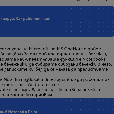
милиарди. Как работят чат
софтуера на Microsoft, но MS OneNote е добро
о ви позволява да правите традиционни бележки,
Неговата най-впечатляваща функция е Notebooks.
бележник и да събирате свързани бележки в него.
е записките си, без да се налага да прелиствате
OneNote ви позволява впоследствие да работите с
 телефон с Android или не.
e е, че създаването на обикновена бележка
 отколкото би трябвало.
ии в Notepad и Paint