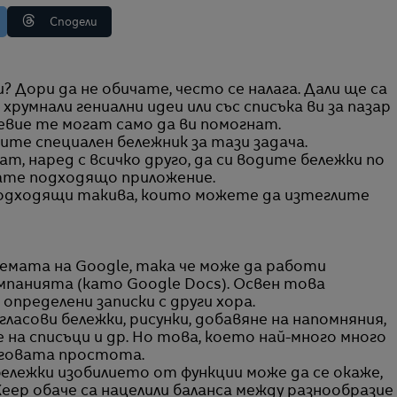
Сподели
хрумнали гениални идеи или със списъка ви за пазар
евие те могат само да ви помогнат.
осите специален бележник за тази задача.
, наред с всичко друго, да си водите бележки по
мате подходящо приложение.
подходящи такива, които можете да изтеглите
емата на Google, така че може да работи
мпанията (като Google Docs). Освен това
определени записки с други хора.
ласови бележки, рисунки, добавяне на напомняния,
 на списъци и др. Но това, което най-много много
еговата простота.
бележки изобилието от функции може да се окаже,
eep обаче са нацелили баланса между разнообразие