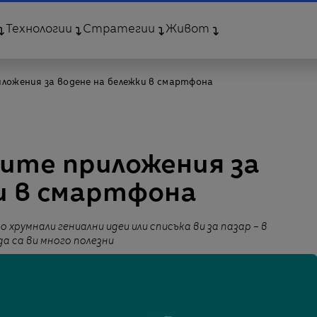
Технологии
Стратегии
Живот
иложения за водене на бележки в смартфона
ните приложения за
и в смартфона
 хрумнали гениални идеи или списъка ви за пазар – в
а са ви много полезни