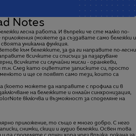
ad Notes
ележки лесна работа. И въпреки че сте малко по-
 приложения (можете да създавате само бележки и
 своята уникална функция.
етове към бележките, за да ги направите по-лесни
аправите всичките си списъци за пазаруване
черни, всичките си случайни мисли - оранжеви,
 и т.н. След като оцветите записките си, просто
менюто и ще се появят само тези, които са
 (което можете да направите с профила си в
 заключване на бележките и онлайн синхронизация,
ColorNote включва и възможност за споделяне на
лярно приложение, то също е много добро. С него
иски, снимки, скици и аудио бележки. Освен това
и да споделяте с други хора чрез връзка, покана за