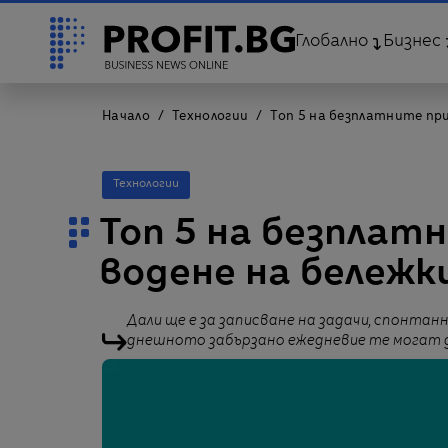
Глобално
Бизнес
Начало
Технологии
Топ 5 на безплатните пр
Технологии
Топ 5 на безплат
водене на бележк
Дали ще е за записване на задачи, спонтанно
днешното забързано ежедневие те могат д