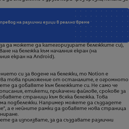
 превод на различни езици в реално време
(за да можете да категоризирате бележките си),
ане на бележка към началния екран (на
ния екран на Android).
ието си за водене на бележки, то Notion е
ва това приложение от останалите, е огромното
те да добавяте към бележките си. Не само че
описания, етикети, прикачени файлове, срокове за
обавяте страници към всяка бележка. Това
 има подбележки. Например можете да създадете
ане“, а е нейните рамки да добавяте нова страница
аниране.
жете да използвате, за да създавате различни