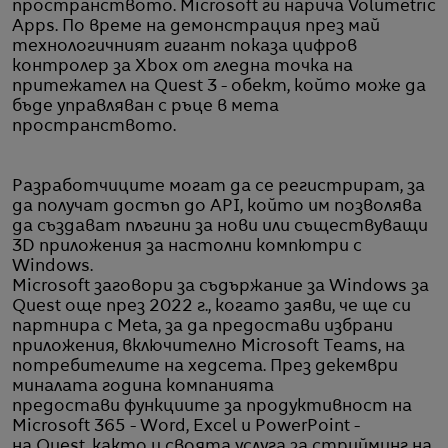
пространството. Microsoft ги нарича Volumetric
Apps. По време на демонстрация през май
технологичният гигант показа цифров
контролер за Xbox от гледна точка на
притежател на Quest 3 - обект, който може да
бъде управляван с ръце в мета
пространството.
Разработчиците могат да се регистрират, за
да получат достъп до API, който им позволява
да създават плъгини за нови или съществуващи
3D приложения за настолни компютри с
Windows.
Microsoft заговори за съдържание за Windows за
Quest още през 2022 г., когато заяви, че ще си
партнира с Meta, за да предостави избрани
приложения, включително Microsoft Teams, на
потребителите на хедсета. През декември
миналата година компанията
предостави функциите за продуктивност на
Microsoft 365 - Word, Excel и PowerPoint -
на Quest, както и своята услуга за стрийминг на