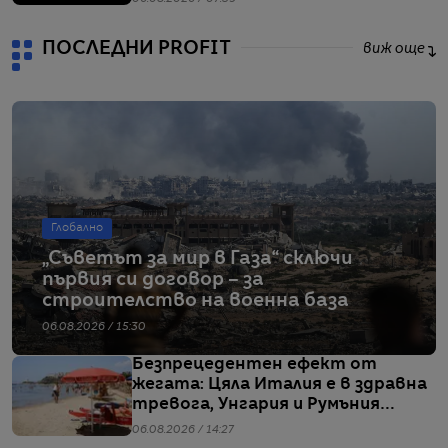
ПОСЛЕДНИ PROFIT
виж още
Глобално
„Съветът за мир в Газа“ сключи
първия си договор – за
строителство на военна база
06.08.2026 / 15:30
Безпрецедентен ефект от
жегата: Цяла Италия е в здравна
тревога, Унгария и Румъния
пестят електричество
06.08.2026 / 14:27