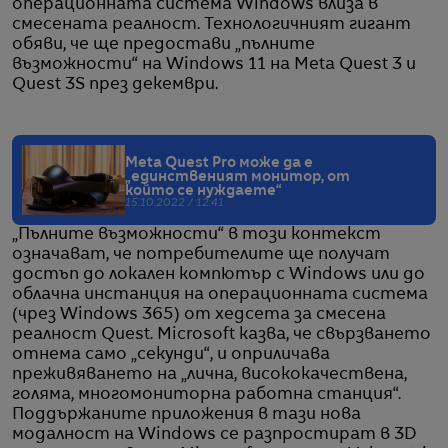
операционната система Windows влиза в
смесената реалност. Технологичният гигант
обяви, че ще предостави „пълните
възможности“ на Windows 11 на Meta Quest 3 и
Quest 3S през декември.
Meta Quest Pro може да е
„единственият монитор, от
който се нуждаете“
15.10.2022 / 12:41
„Пълните възможности“ в този контекст
означават, че потребителите ще получат
достъп до локален компютър с Windows или до
облачна инстанция на операционната система
(чрез Windows 365) от хедсета за смесена
реалност Quest. Microsoft казва, че свързването
отнема само „секунди“, и оприличава
преживяването на „лична, висококачествена,
голяма, многомониторна работна станция“.
Поддържаните приложения в тази нова
модалност на Windows се разпростират в 3D