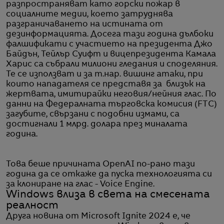
разпространяват като горски пожар в
социалните медии, което затруднява
разграничаването на истината от
дезинформацията. Досега тази година дълбоки
фалшификати с участието на президента Джо
Байдън, Тейлър Суифт и вицепрезидента Камала
Харис са събрали милиони гледания и споделяния.
Те се използват и за т.нар. вишинг атаки, при
които нападателя се представя за близък на
жертвата, имитирайки неговия/нейния глас. По
данни на Федералната търговска комисия (FTC)
загубите, свързани с подобни измами, са
достигнали 1 млрд. долара през миналата
година.
Това беше причината OpenAI по-рано тази
година да се откаже да пуска технологията си
за клониране на глас - Voice Engine.
Windows влиза в света на смесената
реалност
Друга новина от Microsoft Ignite 2024 е, че