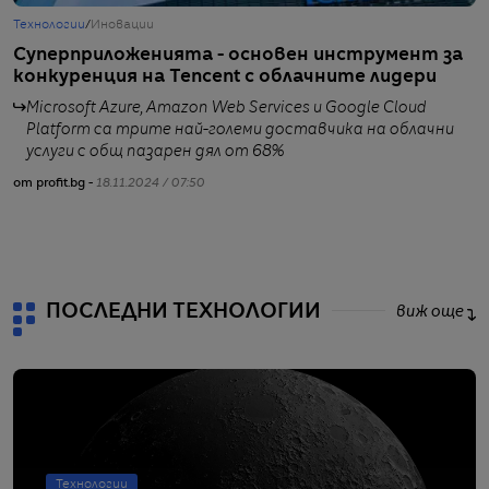
Технологии
/
Иновации
Т
Суперприложенията - основен инструмент за
В
конкуренция на Tencent с облачните лидери
б
Microsoft Azure, Amazon Web Services и Google Cloud
Platform са трите най-големи доставчика на облачни
услуги с общ пазарен дял от 68%
от profit.bg -
18.11.2024 / 07:50
от
ПОСЛЕДНИ ТЕХНОЛОГИИ
виж още
Технологии