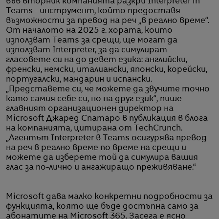
във вторник компанията разкри Interpreter in
Teams - инструмент, който предоставя
възможности за превод на реч „в реално време“.
От началото на 2025 г. хората, които
използват Teams за срещи, ще могат да
използват Interpreter, за да симулират
гласовете си на до девет езика: английски,
френски, немски, италиански, японски, корейски,
португалски, мандарин и испански.
„Представете си, че можете да звучите точно
като самия себе си, но на друг език“, пише
главният организационен директор на
Microsoft Джаред Спатаро в публикация в блога
на компанията, цитирана от TechCrunch.
„Агентът Interpreter в Teams осигурява превод
на реч в реално време по време на срещи и
можете да изберете той да симулира вашия
глас за по-лично и ангажиращо преживяване.“
Microsoft дава малко конкретни подробности за
функцията, която ще бъде достъпна само за
абонатите на Microsoft 365. Засега е ясно