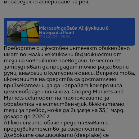
многоезично генериране на реч.
Microsoft добавя AI функции в
Notepad и Paint
07.11.2024 / 08:56
Преводите с изкуствен интелект обикновено
имат по-малки лексикални възможности от
тези на човешките преводачи. Те често се
затрудняват да предадат точно разговорни
думи, аналогии и културни нюанси. Въпреки това,
икономиите на средства са достатъчно
привлекателни, за да направят компромиса
целесъобразен понякога. Според Markets and
Markets секторът на технологиите за
обработка на естествен език, включително
тези за превод, може да възлезе на 35,1 млрд.
долара до 2026 г.
AI клонингите обаче представляват и
предизвикателство за сигурността.
Дълбоките фалшификати (deepfake) се