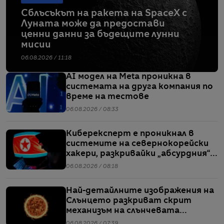
Сблъсъкът на ракета на SpaceX с
Луната може да предостави
ценни данни за бъдещите лунни
мисии
06.08.2026 / 11:18
AI модел на Meta проникна в
системата на друга компания по
време на тестове
06.08.2026 / 08:33
Киберексперт е проникнал в
системите на севернокорейски
хакери, разкривайки „абсурдния“
мащаб на атаките им
06.08.2026 / 08:18
Най-детайлните изображения на
Слънцето разкриват скрит
механизъм на слънчевата
активност
06.08.2026 / 07:39