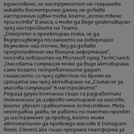
единствено, че инструментът не съхранява
никакви биометрични данни, не добавя
настроения извън това, което „естествено
присъства“ в гласа, и може да бъде деактивиран
чрез настройките на Teams.
„Interpreter е проектиран така, че да
възпроизвежда посланието на говорещия
възможно най-точно, без да добавя
предположения или външна информация“,
посочва говорител на Microsoft пред TechCrunch.
„Гласовата симулация може да бъде активирана
само когато потребителите дадат
съгласието си чрез известие по време на
срещата или чрез активиране на „Съгласие за
гласова симулация“ в настройките.“
Редица други компании също са разработили
технологии за цифрово имитиране на гласове,
които звучат сравнително естествено. Meta
неотдавна заяви, че работи по пилотен проект
за инструмент за превод, който може
автоматично да превежда гласове в Instagram
Reels. ElevenLabs също предлага платформа за