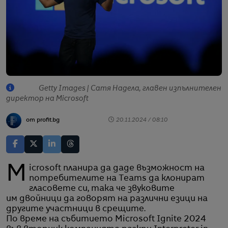
Getty Images | Сатя Надела, главен изпълнителен
директор на Microsoft
от profit.bg
20.11.2024 / 08:10
Microsoft планира да даде възможност на
потребителите на Teams да клонират
гласовете си, така че звуковите
им двойници да говорят на различни езици на
другите участници в срещите.
По време на събитието Microsoft Ignite 2024