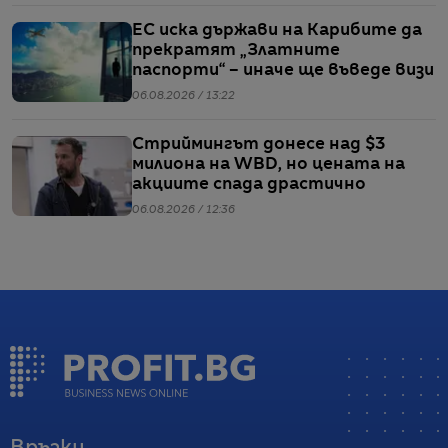
ЕС иска държави на Карибите да
прекратят „Златните
паспорти“ – иначе ще въведе визи
06.08.2026 / 13:22
Стриймингът донесе над $3
милиона на WBD, но цената на
акциите спада драстично
06.08.2026 / 12:36