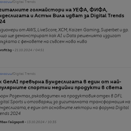
нологии
/
Digital Trends
гиталните голмайстори на УЕФА, ФИФА,
ндеслигата и Астън Вила идват за Digital Trends
24
изионери от AWS, LiveScore, XCM, Kaizen Gaming, Superbet и др.
ъщо ще демонстрират как AI и Data решенията издигат
ръзката с феновете на съвсем ново ниво
rofit.bg -
21.10.2024 / 04:51
нологии
/
Digital Trends
к GenAI превърна Бундеслигата в един от най-
пулярните спортни медийни продукти в света
ьорн Розентал, ръководител на продуктовия отдел в DFL
igital Sports и отговарящ за дигиталната трансформация на
ундеслигата, е един от основните лектори на форума Digital
rends 2024
Иван Гайдаров -
13.10.2024 / 10:35