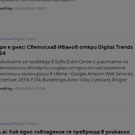
роучване на технологичния гигант
rofit.bg -
05.11.2024 / 09:12
нологии
/
Digital Trends
ре е днес! Светослав Иванов откри Digital Trends
24
ъбитието се провежда в Sofia Event Center с участието на
ехнологични експерти и лидери от едни от най-големите
омпании и организации в света - Google, Amazon Web Services,
centure, UEFA, FIFA, Bundesliga, Aston Villa, LiveScore, Ringier
rofit.bg -
05.11.2024 / 07:45
нологии
/
Digital Trends
is.ai: Как едно съвпадение се превръща в уникално