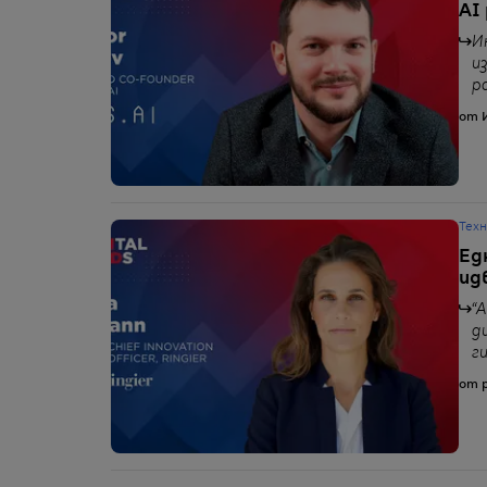
AI
И
и
р
от 
Тех
Ед
идв
“
д
г
от p