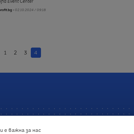
fia Event Center
rofit.bg -
02.10.2024 / 09:18
азад
(настоящ)
1
2
3
4
е важна за нас