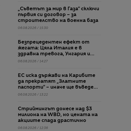
„Съветът за мир в Газа“ сключи
първия си договор – за
строителство на военна база
06.08.2026 / 15:30
Безпрецедентен ефект от
жегата: Цяла Италия е в
здравна тревога, Унгария и
Румъния пестят
06.08.2026 / 14:27
електричество
ЕС иска държави на Карибите
да прекратят „Златните
паспорти“ – иначе ще въведе
визи
06.08.2026 / 13:22
Стриймингът донесе над $3
милиона на WBD, но цената на
акциите спада драстично
06.08.2026 / 12:36