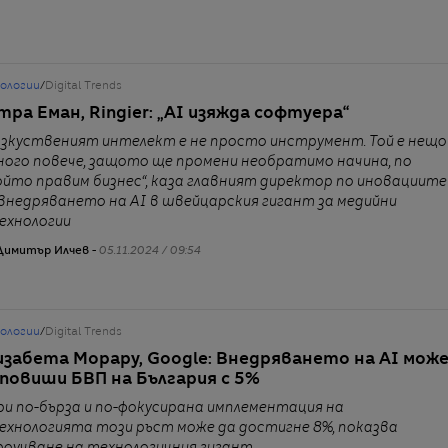
нологии
/
Digital Trends
тра Еман, Ringier: „AI изяжда софтуера“
Изкуственият интелект е не просто инструмент. Той е нещо
ного повече, защото ще промени необратимо начина, по
ойто правим бизнес“, каза главният директор по иновациите
 внедряването на AI в швейцарския гигант за медийни
ехнологии
Димитър Илчев -
05.11.2024 / 09:54
нологии
/
Digital Trends
изабета Морару, Google: Внедряването на AI мож
 повиши БВП на България с 5%
ри по-бърза и по-фокусирана имплементация на
ехнологията този ръст може да достигне 8%, показва