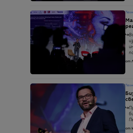
Тех
Ма
ре
В
и
и
п
от 
Тех
Би
св
П
б
П
от 