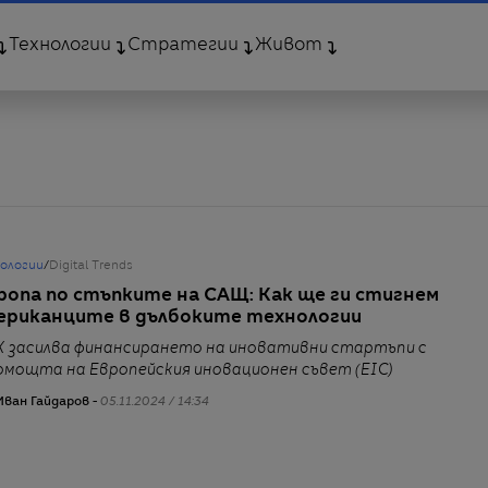
Технологии
Стратегии
Живот
нологии
/
Digital Trends
ропа по стъпките на САЩ: Как ще ги стигнем
ериканците в дълбоките технологии
К засилва финансирането на иновативни стартъпи с
омощта на Европейския иновационен съвет (EIC)
Иван Гайдаров -
05.11.2024 / 14:34