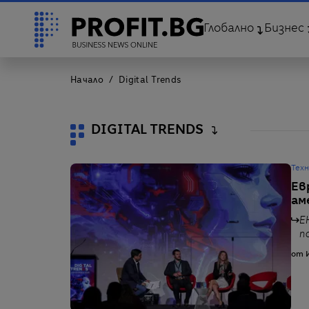
Глобално
Бизнес
Начало
Digital Trends
DIGITAL TRENDS
Тех
Ев
ам
Е
п
от 