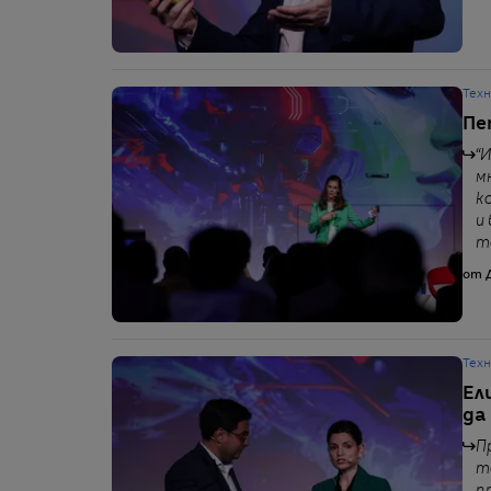
Тех
Пе
“
м
к
и
т
от 
Тех
Ел
да
П
т