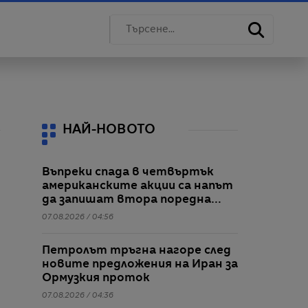
НАЙ-НОВОТО
Въпреки спада в четвъртък
американските акции са напът
да запишат втора поредна
седмица на повишения
07.08.2026 / 04:56
Петролът тръгна нагоре след
новите предложения на Иран за
Ормузкия проток
07.08.2026 / 04:36