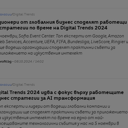
нологии
/
Digital Trends
зионери от глобалния бизнес споделят работещи
 стратегии по време на Digital Trends 2024
 ноември, Sofia Event Center: Топ експерти от Google, Amazon
b Services, Accenture, UEFA, FIFA, Bundesliga, LiveScore, Ringier 
ще водещи организации споделят практични съвети за
риложението на изкуствения интелект
rofit.bg -
08.10.2024 / 14:02
нологии
/
Digital Trends
gital Trends 2024 идва с фокус върху работещите
знес стратегии за AI трансформация
оп експерти и лидери от водещи глобални компании и
рганизации ще споделят практични съвети за приложението
а изкуствения интелект по време на едно от най-
осещаваните технологични събития у нас на 5 ноември в