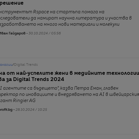
 решение
нструментът Rspace на стартъпа помага на
зследователи да намират научна литература и участва в
азработването на много нови материали и молекули
Иван Гайдаров -
30.10.2024 / 05:56
нологии
/
Digital Trends
на от най-успелите жени в медийните технологи
а за Digital Trends 2024
AI агентите са бъдещето”, казва Петра Еман, главен
иректор по иновациите и внедряването на AI в швейцарски
игант Ringier AG
rofit.bg -
28.10.2024 / 10:25