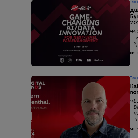
Тех
Ди
Бу
20
В
с
в
от p
Тех
Ка
по
Б
D
Б
T
от 