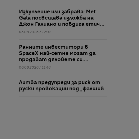
Изкупление или забрава: Met
Gala посвещава изложба на
Джон Галиано и повдига етични
въпроси
06.08.2026 / 12:02
Ранните инвеститори в
SpaceX най-сетне могат да
продават дяловете си.
Таймингът не е идеален
06.08.2026 / 11:48
Литва предупреди за риск от
руски провокации под „фалшив
флаг“ срещу държави в
Балтийския регион
06.08.2026 / 11:39
е
Сблъсъкът на ракета на SpaceX
с Луната може да предостави
ценни данни за бъдещите лунни
мисии
06.08.2026 / 11:18