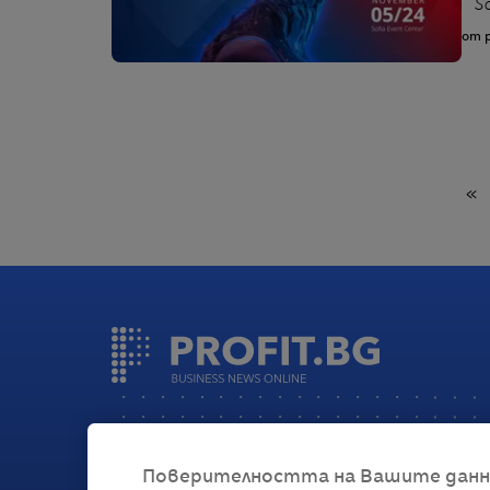
So
от p
Н
«
Поверителността на Вашите данни 