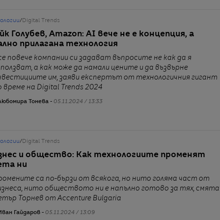
нологии
/
Digital Trends
йк Голубев, Amazon: AI вече не е концепция, а
ално прилагана технология
се повече компании си задават въпросите не как да я
зползват, а как може да намали цените и да възвърне
нвестициите им, заяви експертът от технологичния гигант
о време на Digital Trends 2024
Любомира Тонева -
05.11.2024 / 13:33
нологии
/
Digital Trends
знес и общество: Как технологиите променят
ета ни
ромените са по-бързи от всякога, но нито голяма част от
изнеса, нито обществото ни е напълно готово за тях, смята
етър Торнев от Accenture Bulgaria
Иван Гайдаров -
05.11.2024 / 13:09