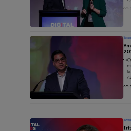
п
от p
Тех
Ут
20
С
т
к
Ac
от p
Тех
Ir