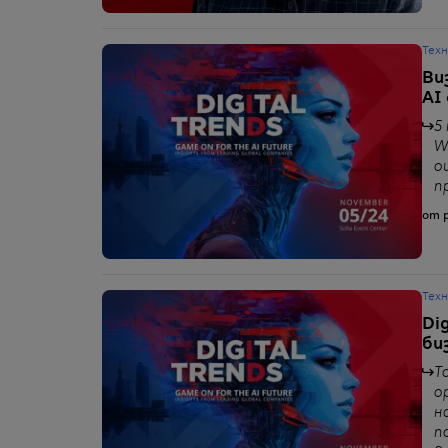
Тех
Ви
AI
5
We
о
п
от p
Тех
Di
би
Т
о
н
п