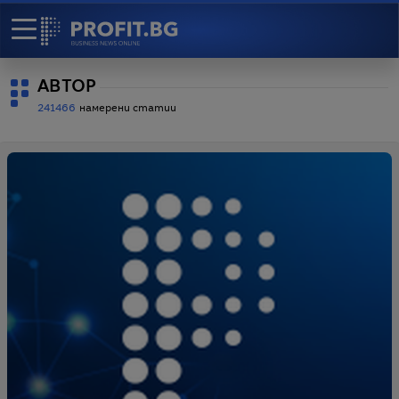
АВТОР
241466
намерени статии