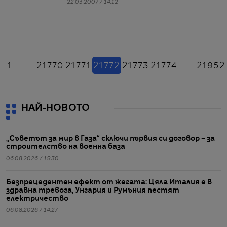
22.03.2007 / 14:12
азад
(настоящ)
1
...
21770
21771
21772
21773
21774
...
21952
НАЙ-НОВОТО
„Съветът за мир в Газа“ сключи първия си договор – за
строителство на военна база
06.08.2026 / 15:30
Безпрецедентен ефект от жегата: Цяла Италия е в
здравна тревога, Унгария и Румъния пестят
електричество
06.08.2026 / 14:27