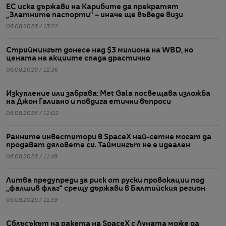
ЕС иска държави на Карибите да прекратят
„Златните паспорти“ – иначе ще въведе визи
06.08.2026 / 13:22
Стриймингът донесе над $3 милиона на WBD, но
цената на акциите спада драстично
06.08.2026 / 12:36
Изкупление или забрава: Met Gala посвещава изложба
на Джон Галиано и повдига етични въпроси
06.08.2026 / 12:02
Ранните инвеститори в SpaceX най-сетне могат да
продават дяловете си. Таймингът не е идеален
06.08.2026 / 11:48
Литва предупреди за риск от руски провокации под
„фалшив флаг“ срещу държави в Балтийския регион
06.08.2026 / 11:39
Сблъсъкът на ракета на SpaceX с Луната може да