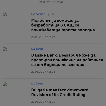
Загора
22.03.2007 / 15:42
Глобално
/
Бизнес
Молбите за помощи за
безработица в САЩ се
понижават за трета поредна
седмица
22.03.2007 / 15:26
Глобално
Danske Bank: България може да
претърпи понижение на рейтинга
си от водещите агенции
22.03.2007 / 15:18
Глобално
Bulgaria may face downward
Revision of its Credit Rating
22.03.2007 / 15:11