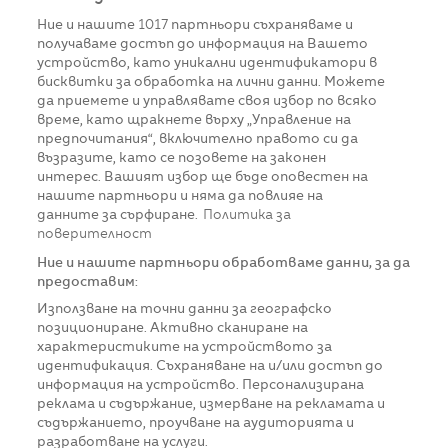
Ние и нашите
1017
партньори съхраняваме и
получаваме достъп до информация на Вашето
устройство, като уникални идентификатори в
бисквитки за обработка на лични данни. Можете
да приемете и управлявате своя избор по всяко
време, като щракнете върху „Управление на
предпочитания“, включително правото си да
възразите, като се позовете на законен
интерес. Вашият избор ще бъде оповестен на
нашите партньори и няма да повлияе на
данните за сърфиране.
Политика за
поверителност
Ние и нашите партньори обработваме данни, за да
предоставим:
Използване на точни данни за географско
позициониране. Активно сканиране на
характеристиките на устройството за
идентификация. Съхраняване на и/или достъп до
информация на устройство. Персонализирана
реклама и съдържание, измерване на рекламата и
съдържанието, проучване на аудиторията и
разработване на услуги.