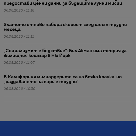
предостави ценни данни за бъдещите лунни мисии
06.08.2026 / 11:18
Златото отново набира скорост след шест трудни
месеца
06.08.2026 / 11:11
„Социализмът е бедствие“: Бил Акман има теория за
жилищния кошмар в Ню Йорк
06.08.2026 / 11:07
В Калифорния милиардерите са на всяка крачка, но
„раздаването на пари е трудно“
06.08.2026 / 10:30
Емоционалната устойчивост се превръща в най-
ценното умение. Не я бъркайте с дебелокожие
06.08.2026 / 10:20
Commerzbank рестартира преговорите с UniCredit и
надмина очакванията за тримесечието