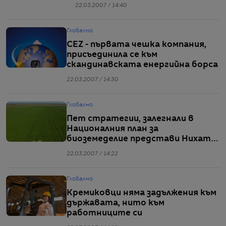
22.03.2007 / 14:40
Глобално
CEZ - първата чешка компания,
присъединила се към
скандинавската енергийна борса
22.03.2007 / 14:30
Глобално
Пет стратегии, залегнали в
Националния план за
биоземеделие представи Нихат
Кабил
22.03.2007 / 14:22
Глобално
Кремиковци няма задължения към
държавата, нито към
работниците си