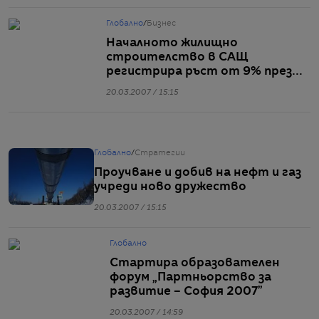
Глобално
/
Бизнес
Началното жилищно
строителство в САЩ
регистрира ръст от 9% през
февруари
20.03.2007 / 15:15
Глобално
/
Стратегии
Проучване и добив на нефт и газ
учреди ново дружество
20.03.2007 / 15:15
Глобално
Стартира образователен
форум „Партньорство за
развитие – София 2007”
20.03.2007 / 14:59