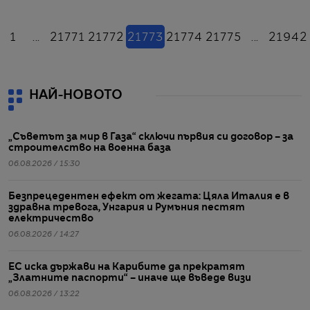
азад
(настоящ)
1
...
21771
21772
21773
21774
21775
...
21942
НАЙ-НОВОТО
„Съветът за мир в Газа“ сключи първия си договор – за
строителство на военна база
06.08.2026 / 15:30
Безпрецедентен ефект от жегата: Цяла Италия е в
здравна тревога, Унгария и Румъния пестят
електричество
06.08.2026 / 14:27
ЕС иска държави на Карибите да прекратят
„Златните паспорти“ – иначе ще въведе визи
06.08.2026 / 13:22