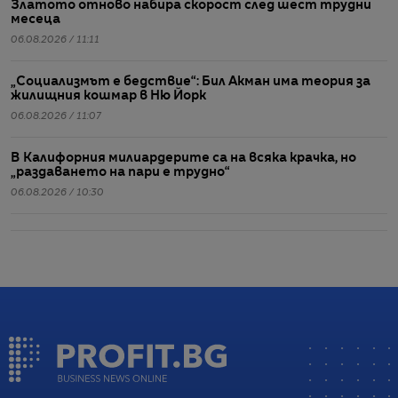
Златото отново набира скорост след шест трудни
месеца
06.08.2026 / 11:11
„Социализмът е бедствие“: Бил Акман има теория за
жилищния кошмар в Ню Йорк
06.08.2026 / 11:07
В Калифорния милиардерите са на всяка крачка, но
„раздаването на пари е трудно“
06.08.2026 / 10:30
Емоционалната устойчивост се превръща в най-
ценното умение. Не я бъркайте с дебелокожие
06.08.2026 / 10:20
Commerzbank рестартира преговорите с UniCredit и
надмина очакванията за тримесечието
06.08.2026 / 09:48
Сцените отново са „палави“: Холивуд вече не е зона,