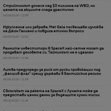
Стриймингът донесе над $3 милиона на WBD, но
цената на акциите спада драстично
06.08.2026 / 12:36
Изкупление или забрава: Met Gala посвещава изложба
на Джон Галиано и повдига етични въпроси
06.08.2026 / 12:02
Ранните инвеститори в SpaceX най-сетне могат да
продават дяловете си. Таймингът не е идеален
06.08.2026 / 11:48
Литва предупреди за риск от руски провокации под
„фалшив флаг“ срещу държави в Балтийския регион
06.08.2026 / 11:39
Сблъсъкът на ракета на SpaceX с Луната може да
предостави ценни данни за бъдещите лунни мисии
06.08.2026 / 11:18