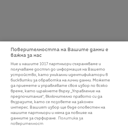
Поверителността на Вашите данни е
важна за нас
Ние и нашите
1017
партньори съхраняваме и
получаваме достъп до информация на Вашето
устройство, като уникални идентификатори в
бисквитки за обработка на лични данни. Можете
да приемете и управлявате своя избор по всяко
време, като щракнете върху „Управление на
предпочитания“, включително правото си да
възразите, като се позовете на законен
интерес. Вашият избор ще бъде оповестен на
нашите партньори и няма да повлияе на
данните за сърфиране.
Политика за
поверителност