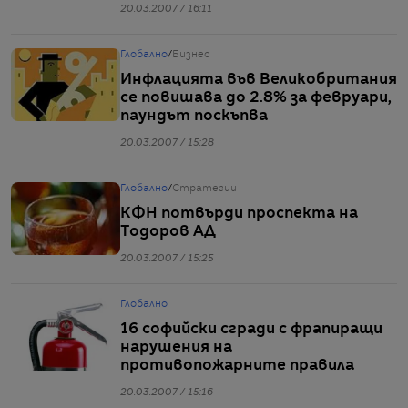
20.03.2007 / 16:11
Глобално
/
Бизнес
Инфлацията във Великобритания
се повишава до 2.8% за февруари,
паундът поскъпва
20.03.2007 / 15:28
Глобално
/
Стратегии
КФН потвърди проспекта на
Тодоров АД
20.03.2007 / 15:25
Глобално
16 софийски сгради с фрапиращи
нарушения на
противопожарните правила
20.03.2007 / 15:16