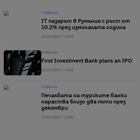
Глобално
IT пазарът в Румъния с ръст от
10.2% през изминалата година
20.03.2007 / 14:59
Глобално
First Investment Bank plans an IPO
20.03.2007 / 14:55
Глобално
Печалбата на турските банки
нараства близо два пъти през
декември
20.03.2007 / 14:50