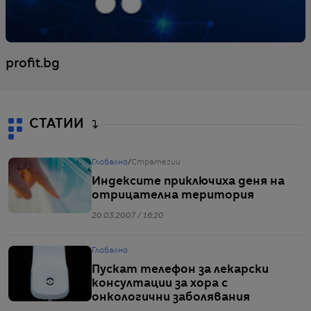
profit.bg
СТАТИИ
Глобално
/
Стратегии
Индексите приключиха деня на
отрицателна територия
20.03.2007 / 16:20
Глобално
Пускат телефон за лекарски
консултации за хора с
онкологични заболявания