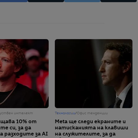
уствен интелект
Технологии
/
Офис тенденции
ащава 10% от
Meta ще следи екраните и
е си, за да
натисканията на клавиши
а разходите за AI
на служителите, за да