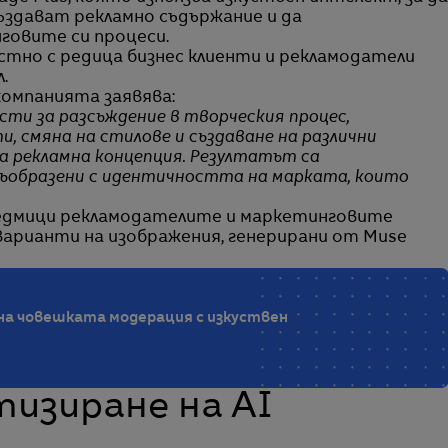
създават рекламно съдържание и да
овите си процеси.
естно с редица бизнес клиенти и рекламодатели
.
 компанията заявява:
сти за разсъждение в творческия процес,
, смяна на стилове и създаване на различни
а рекламна концепция. Резултатът са
съобразени с идентичността на марката, които
 седмици рекламодателите и маркетинговите
варианти на изображения, генерирани от Muse
на човешката модерация с изкуствен
тизиране на AI