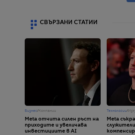
СВЪРЗАНИ СТАТИИ
Бизнес
/
Компании
Технологии
/
Изк
Meta отчита силен ръст на
Meta съкр
приходите и увеличава
служителит
инвестициите в AI
компенсир