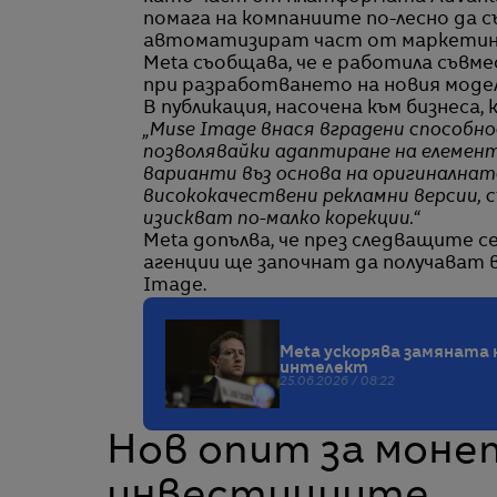
помага на компаниите по-лесно да 
автоматизират част от маркетинг
Meta съобщава, че е работила съвм
при разработването на новия модел
В публикация, насочена към бизнеса,
„Muse Image внася вградени способно
позволявайки адаптиране на елементи
варианти въз основа на оригиналнат
висококачествени рекламни версии, 
изискват по-малко корекции.“
Meta допълва, че през следващите
агенции ще започнат да получават 
Image.
Meta ускорява замяната 
интелект
25.06.2026 / 08:22
Нов опит за моне
инвестициите