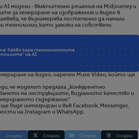
AI модели - включително решения на Midjourney и
циите за генериране на изображения и видео в
явява, че възнамерява постепенно да намали
и технологии, като заложи на собствени
та: Какво кара технологичните
емоциите“ на AI
енериране на видео, наречен Muse Video, който ще
ди, че моделът предлага „конкурентно
ването на инструкциите, визуалното качество и
нерираното съдържание.“
ще бъде интегриран и във Facebook, Messenger,
ости на Instagram и WhatsApp.
Сподели
Сподели
Сподели
Сподели