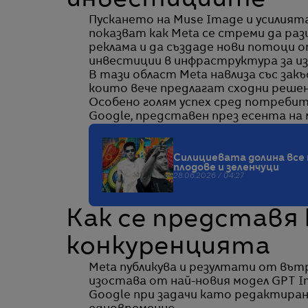
Пускането на Muse Image и усилият
показват как Meta се стреми да ра
реклама и да създаде нови потоци 
инвестиции в инфраструктура за и
В тази област Meta навлиза със зак
които вече предлагат сходни решен
Особено голям успех сред потреби
Google, представен през есента на 
Силициевата долина все 
плодове и зеленчуци
28.06.2026 / 04:27
Как се представя
конкуренцията
Meta публикува и резултати от вът
изостава от най-новия модел GPT Im
Google при задачи като редактиран