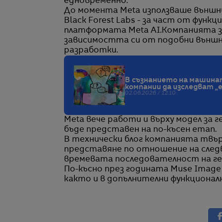
едновременно.
До момента Meta използваше външни 
Black Forest Labs - за част от функ
платформата Meta AI.Компанията за
зависимостта си от подобни външн
разработки.
В съзнанието на машина
компании да изследват „
02.06.2026 / 12:10
Meta вече работи и върху модел за г
бъде представен на по-късен етап.
В технически блог компанията твър
представяне по отношение на след
времевата последователност на ге
По-късно през годината Muse Image 
както и в допълнителни функционалн