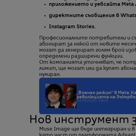
приложението и уебсайта Meta 
директните съобщения в Whats
Instagram Stories.
Професионалните потребители и съ
абонират за някой от новите месечн
могат да генерират голям брой изо
определени разширени функции.
От компанията уточняват, че пот
лимит, ще могат или да купят абона
нулиран.
„Военен режим“ в Meta: К
революцията на Зъкърбъ
03.06.2026 / 08:53
Нов инструмент з
Muse Image ще бъде интегриран и в
като част от платформата Advantag