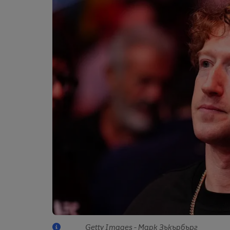
Getty Images - Марк Зъкърбърг