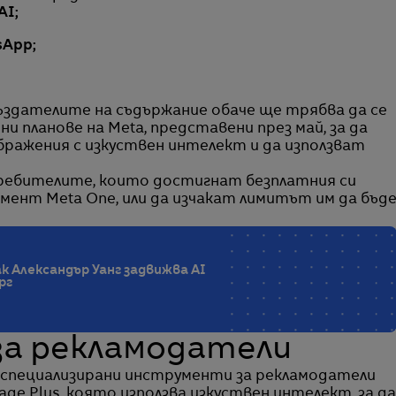
AI;
App;
здателите на съдържание обаче ще трябва да се
и планове на Meta, представени през май, за да
бражения с изкуствен интелект и да използват
ребителите, които достигнат безплатния си
мент Meta One, или да изчакат лимитът им да бъд
ак Александър Уанг задвижва AI
рг
а рекламодатели
 специализирани инструменти за рекламодатели
e Plus, която използва изкуствен интелект, за да