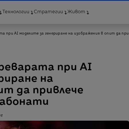
Технологии
Стратегии
Живот
та при AI моделите за генериране на изображения в опит да пр
преварата при AI
риране на
ит да привлече
 абонати
ge