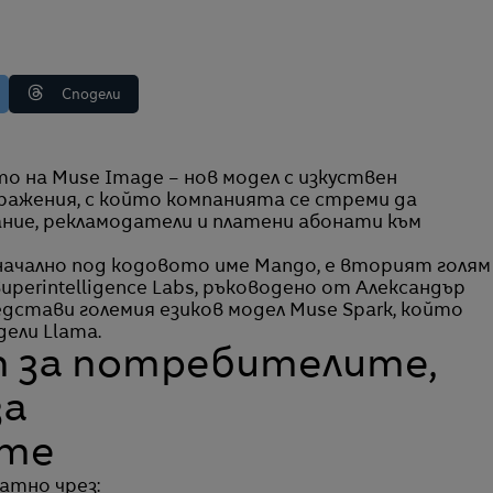
Сподели
бражения, с който компанията се стреми да
ание, рекламодатели и платени абонати към
начално под кодовото име Mango, е вторият голям
perintelligence Labs, ръководено от Александър
дстави големия езиков модел Muse Spark, който
ели Llama.
п за потребителите,
за
ите
атно чрез: