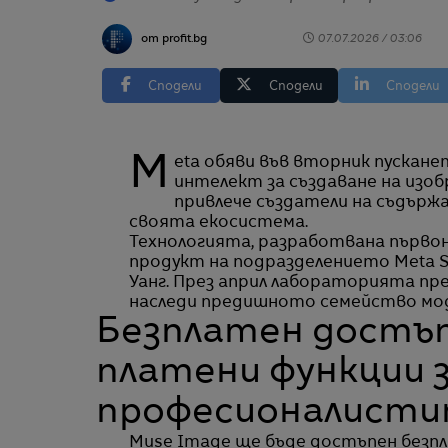
от profit.bg
07.07.2026 / 03:06
Сподели
Сподели
Сподели
Meta обяви във вторник пускането на Muse Image – нов модел с изкуствен
интелект за създаване на изо
привлече създатели на съдърж
своята екосистема.
Технологията, разработвана първо
продукт на подразделението Meta Su
Уанг. През април лабораторията пре
наследи предишното семейство мод
Безплатен достъ
платени функции 
професионалист
Muse Image ще бъде достъпен безпл