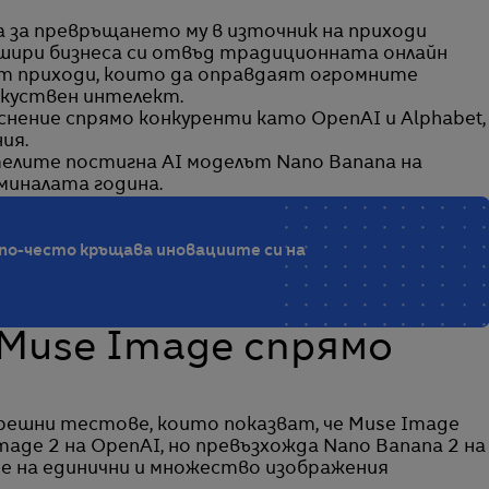
а за превръщането му в източник на приходи
зшири бизнеса си отвъд традиционната онлайн
от приходи, които да оправдаят огромните
зкуствен интелект.
ъснение спрямо конкуренти като OpenAI и Alphabet,
ия.
телите постигна AI моделът Nano Banana на
миналата година.
по-често кръщава иновациите си на
 Muse Image спрямо
решни тестове, които показват, че Muse Image
age 2 на OpenAI, но превъзхожда Nano Banana 2 на
е на единични и множество изображения