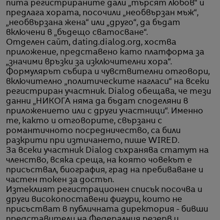
пита регистрираните дали „търсят любов“ и
предлага хората, посочили „необвързан мъж“,
„необвързана жена“ или „друго“, да бъдат
включени в „бъдещо сватосване“.
Отделен сайт, dating.dialog.org, хоства
приложение, представено като платформа за
„значими връзки за изключителни хора“.
Формулярът събира и чувствителни отговори,
включително „политическите нагласи“ на всеки
регистриран участник. Dialog обещава, че тези
данни „НИКОГА няма да бъдат споделяни в
приложението или с други участници“. Именно
те, както и отговорите, свързани с
романтичното посредничество, са били
разкрити при изтичането, пише WIRED.
За всеки участник Dialog съхранява статут на
членство, всяка среща, на която човекът е
присъствал, биография, град на пребиваване и
частен токен за достъп.
Изтеклият регистрационен списък посочва и
други високопоставени фигури, които не
присъстват в публичната директория - бивши
представители на Федералния резерв и