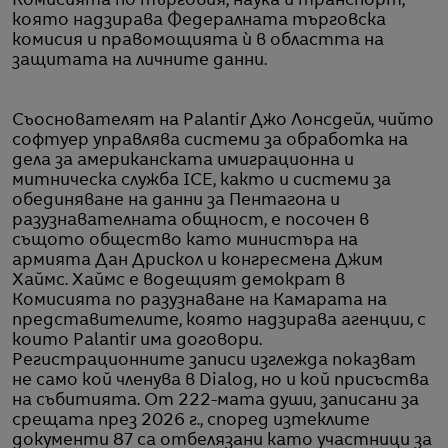
Комисията по търговия, наука и транспорт,
която надзирава Федералната търговска
комисия и правомощията ѝ в областта на
защитата на личните данни.
Съоснователят на Palantir Джо Лонсдейл, чийто
софтуер управлява системи за обработка на
дела за американската имиграционна и
митническа служба ICE, както и системи за
обединяване на данни за Пентагона и
разузнавателната общност, е посочен в
същото общество като министъра на
армията Дан Дрискол и конгресмена Джим
Хаймс. Хаймс е водещият демократ в
Комисията по разузнаване на Камарата на
представителите, която надзирава агенции, с
които Palantir има договори.
Регистрационните записи изглежда показват
не само кой членува в Dialog, но и кой присъства
на събитията. От 222-мата души, записани за
срещата през 2026 г., според изтеклите
документи 87 са отбелязани като участници за