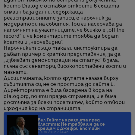
Един от няколкото вътрешни документа,
които Dialog е оставил открити в същата
онлайн база данни, съдържаща
регистрационните записи, е наръчник за
модератори на събития. Той ги насърчава да
напомнят на участниците, че всичко е „off the
record“ и че коментарите трябва да бъдат
кратки и „неочевидни“.
Наръчникът също така ги инструктира да
дават пример с кратки представяния, за да
„избягват демонстрация на статус“ в зала,
пълна със сенатори, високопоставени гости и
магнати.
Дисциплината, която групата налага върху
събитията си, не се простира до сайта ѝ.
Директорията е била вградена в кода на
dialog.org, почти празна страница, и е била
достъпна за всеки посетител, който отвори
изходния код на страницата.
Бил Гейтс на разпита пред
властта: Не трябваше да се
срещам с Джефри Епстийн
10.06.2026 / 14:46