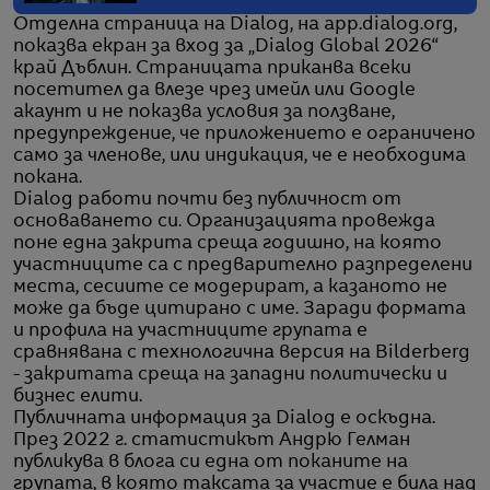
Отделна страница на Dialog, на app.dialog.org,
показва екран за вход за „Dialog Global 2026“
край Дъблин. Страницата приканва всеки
посетител да влезе чрез имейл или Google
акаунт и не показва условия за ползване,
предупреждение, че приложението е ограничено
само за членове, или индикация, че е необходима
покана.
Dialog работи почти без публичност от
основаването си. Организацията провежда
поне една закрита среща годишно, на която
участниците са с предварително разпределени
места, сесиите се модерират, а казаното не
може да бъде цитирано с име. Заради формата
и профила на участниците групата е
сравнявана с технологична версия на Bilderberg
- закритата среща на западни политически и
бизнес елити.
Публичната информация за Dialog е оскъдна.
През 2022 г. статистикът Андрю Гелман
публикува в блога си една от поканите на
групата, в която таксата за участие е била над