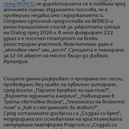
пред WIRED
, че директорията се е появила чрез
анонимен сигнал. Изданието посочва, че е
проверило независимо съдържанието ѝ.
Отделен източник предоставя на WIRED и
регистрационния списък за закритата среща
на Dialog през 2026 г. В него фигурират 222
души и е посочен статутът на всеки
регистриран участник, включително дали е
„активен член“ или „гост“. Срещата е планирана
за 12-16 август на място близо до Дъблин,
Ирландия.
Същите данни разкриват и програма от сесии,
провеждани без право на публично цитиране,
сред които „Парите купуват ли щастие?“,
„Върнете ядрената енергия“, „Навигиране в
Трета световна война“, „Технологии на бойното
поле“ и „Как е сексуалният ви живот?“.
Сред останалите дискусии са „Създай си култ“,
модерирана от основателя на християнската
нетуъркинг платформа Pray.com, и „Създай си