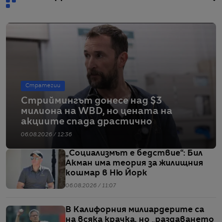
Стратегии
Стриймингът донесе над $3
милиона на WBD, но цената на
акциите спада драстично
06.08.2026 / 12:36
„Социализмът е бедствие“: Бил
Акман има теория за жилищния
кошмар в Ню Йорк
06.08.2026 / 11:07
В Калифорния милиардерите са
на всяка крачка, но „раздаването