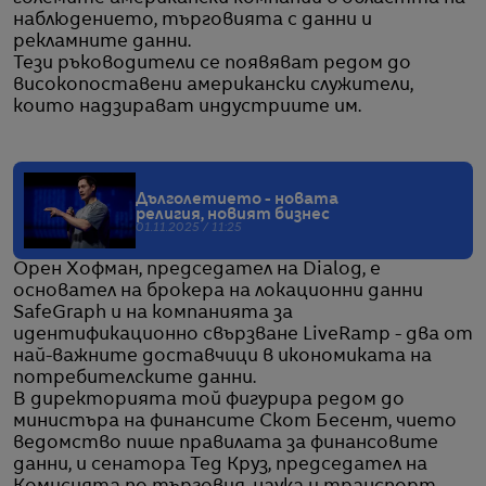
наблюдението, търговията с данни и
рекламните данни.
Тези ръководители се появяват редом до
високопоставени американски служители,
които надзирават индустриите им.
Дълголетието - новата
религия, новият бизнес
01.11.2025 / 11:25
Орен Хофман, председател на Dialog, е
основател на брокера на локационни данни
SafeGraph и на компанията за
идентификационно свързване LiveRamp - два от
най-важните доставчици в икономиката на
потребителските данни.
В директорията той фигурира редом до
министъра на финансите Скот Бесент, чието
ведомство пише правилата за финансовите
данни, и сенатора Тед Круз, председател на