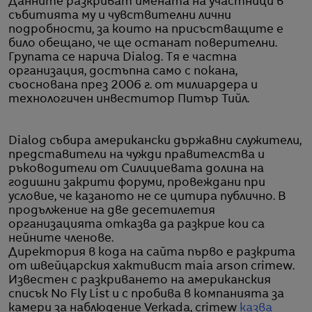
Данните разкриват имената на участници в
събитията му и чувствителни лични
подробности, за които на присъстващите е
било обещано, че ще останат поверителни.
Групата се нарича Dialog. Тя е частна
организация, достъпна само с покана,
съоснована през 2006 г. от милиардера и
технологичен инвеститор Питър Тийл.
Dialog събира американски държавни служители,
представители на чужди правителства и
ръководители от Силициевата долина на
годишни закрити форуми, провеждани при
условие, че казаното не се цитира публично. В
продължение на две десетилетия
организацията отказва да разкрие кои са
нейните членове.
Директория в кода на сайта първо е разкрита
от швейцарския хактивист maia arson crimew.
Известен с разкриването на американския
списък No Fly List и с пробива в компанията за
камери за наблюдение Verkada, crimew
казва