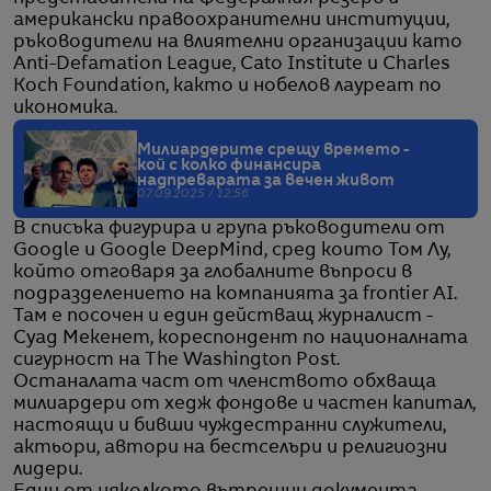
американски правоохранителни институции,
ръководители на влиятелни организации като
Anti-Defamation League, Cato Institute и Charles
Koch Foundation, както и нобелов лауреат по
икономика.
Милиардерите срещу времето -
кой с колко финансира
надпреварата за вечен живот
07.09.2025 / 12:56
В списъка фигурира и група ръководители от
Google и Google DeepMind, сред които Том Лу,
който отговаря за глобалните въпроси в
подразделението на компанията за frontier AI.
Там е посочен и един действащ журналист -
Суад Мекенет, кореспондент по националната
сигурност на The Washington Post.
Останалата част от членството обхваща
милиардери от хедж фондове и частен капитал,
настоящи и бивши чуждестранни служители,
актьори, автори на бестселъри и религиозни
лидери.