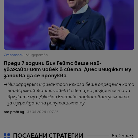
Стратегии
/
Лидерство
Г
Преди 7 години Бил Гейтс беше най-
К
уважаваният човек в света. Днес имиджът му
д
започва да се пропуква
п
Милиардерът и филантроп някога беше определян като
най-вдъхновяващия човек в света, но разкритията за
връзките му с Джефри Епстийн подкопават усилията
за изграждане на репутацията му
от
от profit.bg -
31.05.2026 / 07:26
ПОСЛЕДНИ СТРАТЕГИИ
виж още