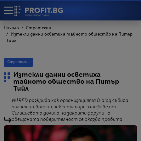
Начало
Стратегии
Изтекли данни осветиха тайното общество на Питър
Тийл
Стратегии
Изтекли данни осветиха
тайното общество на Питър
Тийл
WIRED разкрива как организацията Dialog събира
политици, военни, инвеститори и шефове от
Силициевата долина на закрити форуми - а
обещаната поверителност се оказва пробита