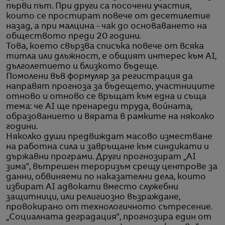
първи път. При други са посочени участия,
които се простират повече от десетилетие
назад, а при малцина - чак до основаването на
обществото преди 20 години.
Това, което свързва списъка повече от всяка
титла или длъжност, е общият интерес към AI,
дълголетието и близкото бъдеще.
Помолени във формуляр за регистрация да
направят прогноза за бъдещето, участниците
отново и отново се връщат към една и съща
тема: че AI ще пренареди труда, войната,
образованието и вярата в рамките на няколко
години.
Няколко души предвиждат масово изместване
на работна сила и завръщане към синдикати и
държавни програми. Други прогнозират „AI
зима“, вътрешен тероризъм срещу центрове за
данни, обвиняеми по наказателни дела, които
избират AI адвокати вместо служебни
защитници, или религиозно възраждане,
провокирано от технологичното сътресение.
„Социалната деградация“, прогнозира един от