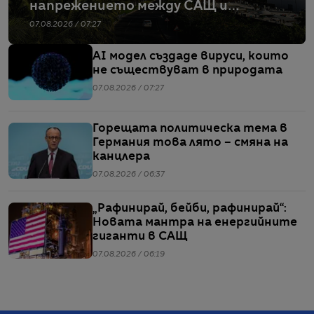
напрежението между САЩ и
Иран
07.08.2026 / 07:27
AI модел създаде вируси, които
не съществуват в природата
07.08.2026 / 07:27
Горещата политическа тема в
Германия това лято – смяна на
канцлера
07.08.2026 / 06:37
„Рафинирай, бейби, рафинирай“:
Новата мантра на енергийните
гиганти в САЩ
07.08.2026 / 06:19