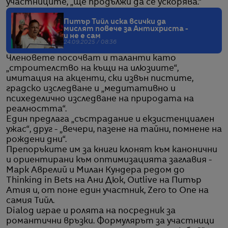
участниците, „ще продължи да се ускорява.“
Питър Тийл иска всички да
мислят повече за Антихриста -
и не е сам
24.09.2025 / 08:36
Членовете посочват и таланти като
„строителство на къщи на илюзиите“,
имитация на акценти, ски извън пистите,
градско изследване и „медитативно и
психеделично изследване на природата на
реалността“.
Един предлага „състрадание и екзистенциален
ужас“, друг - „вечери, пазене на тайни, помнене на
рождени дни“.
Препоръките им за книги клонят към канонични
и ориентирани към оптимизацията заглавия -
Марк Аврелий и Милан Кундера редом до
Thinking in Bets на Ани Дюк, Outlive на Питър
Атия и, от поне един участник, Zero to One на
самия Тийл.
Dialog играе и ролята на посредник за
романтични връзки. Формулярът за участници