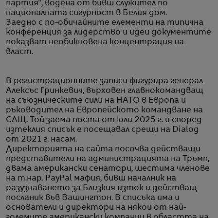
партия“, водена от бивш служител по
националната сигурност в Белия дом.
Заедно с по-обичайните елементи на типична
конференция за лидерство и идеи документите
показват необикновена концентрация на
власт.
В регистрационните записи фигурира генерал
Алексъс Гринкевич, върховен главнокомандващ
на съюзническите сили на НАТО в Европа и
ръководител на Европейското командване на
САЩ. Той заема поста от юли 2025 г. и според
изтеклия списък е посещавал срещи на Dialog
от 2021 г. насам.
Директорията на сайта посочва действащи
представители на администрацията на Тръмп,
двама американски сенатори, шестима членове
на т.нар. PayPal мафия, бивш началник на
разузнаването за Близкия изток и действащ
посланик във Вашингтон. В списъка има и
основатели и директори на някои от най-
големите американски компании в областта на