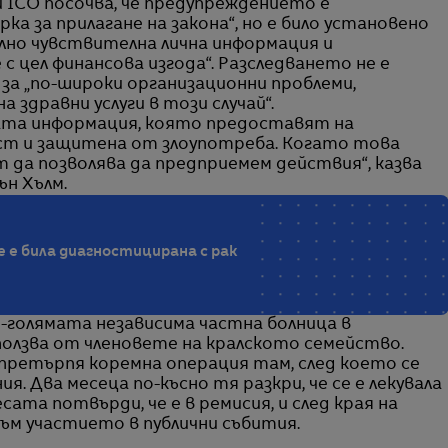
и ICO посочва, че предупреждението е
а за прилагане на закона“, но е било установено
лно чувствителна лична информация и
с цел финансова изгода“. Разследването не е
за „по-широки организационни проблеми,
здравни услуги в този случай“.
ната информация, която предоставят на
ост и защитена от злоупотреба. Когато това
т да позволява да предприемем действия“, казва
н Хълм.
е е била диагностицирана с рак
й-голямата независима частна болница в
олзва от членовете на кралското семейство.
 претърпя коремна операция там, след което се
. Два месеца по-късно тя разкри, че се е лекувала
сата потвърди, че е в ремисия, и след края на
ъм участието в публични събития.