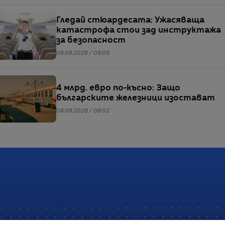
Гледай стюардесата: Ужасяваща
катастрофа стои зад инструктажа
за безопасност
08.08.2026 / 09:09
4 млрд. евро по-късно: Защо
българските железници изостават
08.08.2026 / 08:02