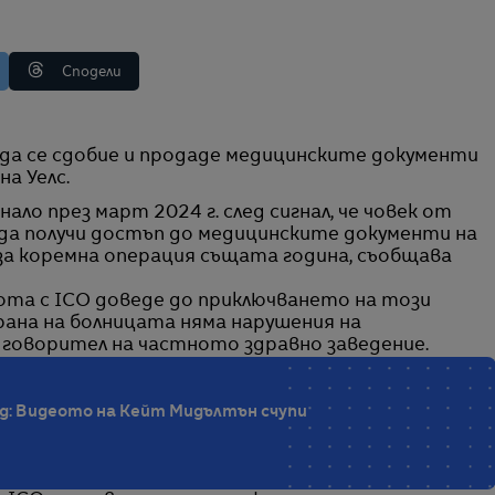
Сподели
а Уелс.
ло през март 2024 г. след сигнал, че човек от
л да получи достъп до медицинските документи на
за коремна операция същата година, съобщава
бота с ICO доведе до приключването на този
ана на болницата няма нарушения на
 говорител на частното здравно заведение.
д: Видеото на Кейт Мидълтън счупи