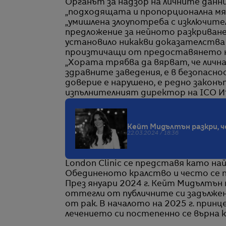
Органът за надзор на личните данн
„подходящата и пропорционална мярк
„умишлена злоупотреба с изключите
предложение за нейното разкриване 
установило никакви доказателства 
произтичащи от предоставянето на 
„Хората трябва да вярват, че лич
здравните заведения, е в безопасн
доверие е нарушено, е редно законъ
изпълнителният директор на ICO Иъ
Кейт Мидълтън разкри, ч
22.03.2024 / 18:36
London Clinic се представя като на
Обединеното кралство и често се п
През януари 2024 г. Кейт Мидълтън
оттегли от публичните си задължения
от рак. В началото на 2025 г. принце
лечението си постепенно се върна к