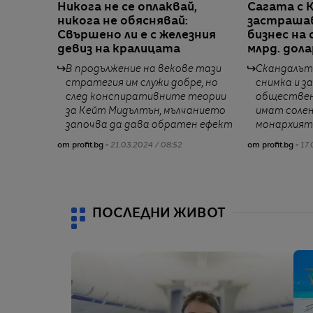
Никога не се оплаквай,
Сагата с 
никога не обяснявай:
застрашав
Свършено ли е с железния
бизнес на
девиз на кралицата
млрд. дол
В продължение на векове тази
Скандалът
стратегия им служи добре, но
снимка и з
след конспиративните теории
обществен
за Кейт Мидълтън, мълчанието
имат солен
започва да дава обратен ефект
монархият
от profit.bg -
21.03.2024 / 08:52
от profit.bg -
17.
ПОСЛЕДНИ ЖИВОТ