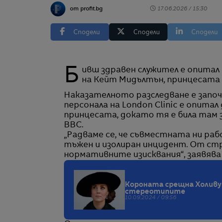
от profit.bg
17.06.2026 / 15:30
Сподели
Сподели
Сподели
Бивш здравен служител е опитал да се сдобие и продаде медицинските документи
на Кейт Мидълтън, принцесата н
Наказателното разследване е започна
персонала на London Clinic е опита
принцесата, докато тя е била там 
BBC.
„Радваме се, че съвместната ни ра
тъжен и изолиран инцидент. От стр
нормативните изисквания“, заявява
Короната срещна Холиву
стереотипите
10.09.2024 / 09:56