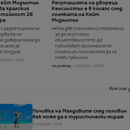
Кейт Мидълтън
Репутацията на двореца
а кралския
Кенсингтън е в колапс след
 стойност 28
снимката на Кейт
ара
Мидълтън
 с редактираната
Има две спасителни стратегии,
агубата на
за да се успокои
о доверие може да
обществеността: Да
а цена за
публикуват оригиналната
а Уиндзор
снимка или принцесата да се
появи публично
03.2024 / 06:51
от profit.bg -
12.03.2024 / 07:00
виж още
Почивка на Малдивите след половин
век може да е туристически мираж
07.08.2026 / 15:32