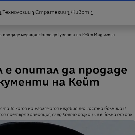
Технологии
Стратегии
Живот
да продаде медицинските документи на Кейт Мидълтън
 е опитал да продаде
кументи на Кейт
редставя като най-голямата независима частна болница в
 претърпя операция, след което разкри, че е болна от рак