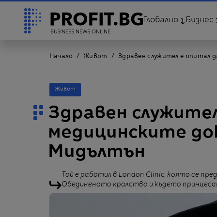
Глобално
Бизнес
Начало
Живот
Здравен служител е опитал 
Живот
Здравен служител
медицинските до
Мидълтън
Той е работил в London Clinic, която се п
Обединеното кралство и където принцесата