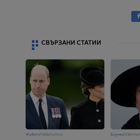
СВЪРЗАНИ СТАТИИ
Живот
/
Любопитно
Бизнес
/
Светъ