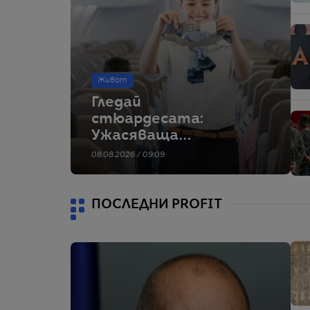
Живот
Гледай
стюардесата:
Ужасяваща
катастрофа стои
08.08.2026 / 09:09
зад инструктажа за
безопасност
ПОСЛЕДНИ PROFIT