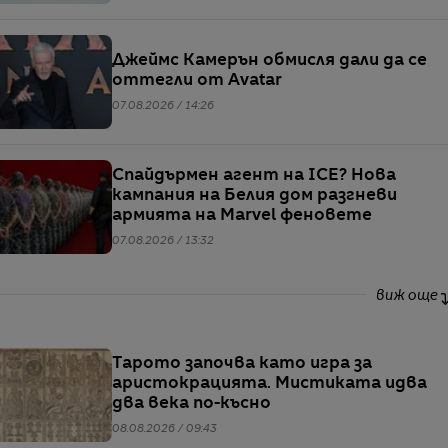
Джеймс Камерън обмисля дали да се
оттегли от Avatar
07.08.2026 / 14:26
Спайдърмен агент на ICE? Нова
кампания на Белия дом разгневи
армията на Marvel феновете
07.08.2026 / 13:32
виж още
Тарото започва като игра за
аристокрацията. Мистиката идва
два века по-късно
08.08.2026 / 09:43