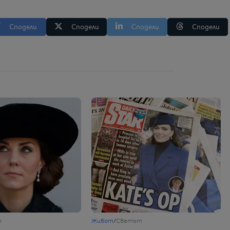
Сподели
Сподели
Сподели
Сподели
т
Живот
/
Светът