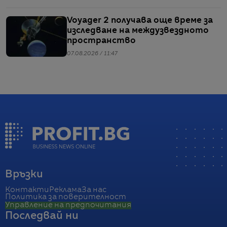
Voyager 2 получава още време за
изследване на междузвездното
пространство
07.08.2026 / 11:47
Връзки
Контакти
Реклама
За нас
Политика за поверителност
Управление на предпочитания
Последвай ни