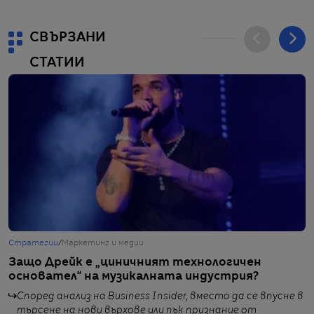
СВЪРЗАНИ
СТАТИИ
Стратегии
/
Маркетинг и медии
Ж
Защо Дрейк е „циничният технологичен
Ф
основател“ на музикалната индустрия?
м
Е
Според анализ на Business Insider, вместо да се впусне в
търсене на нови върхове или пък признание от