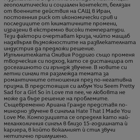
геополитически и социален контекст, белязан
от военните действия на САЩ в Иран,
постоянния риск от икономически срив и
последиците от климатичните промени,
изразени в екстремно високи температури.
Тези фактори очертават криза, чийто мащаб
надхвърля възможностите на развлекателната
индустрия да предложи решение.
Изпълнителката Оливия Родриго също променя
творческия си подход, като се дистанцира от
досегашното си гръндж звучене. В новите си
летни сингли тя разглежда темата за
романтичните отношения през по-негативна
призма. В предстоящия си албум You Seem Pretty
Sad for a Girl So in Love тя пее, че любовта не
може да бъде решение на проблемите.
Същевременно Ариана Гранде представя по-
минорно звучене в сингъла Hate That I Made You
Love Me. Композицията се определя като най-
меланхоличния сингъл в близо 15-годишната ѝ
кариера, в който вокалният ѝ стил звучи
нетипично приглушено.