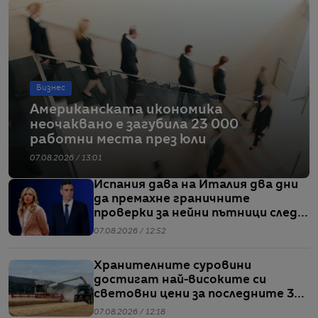
Бизнес
Американската икономика
неочаквано е загубила 23 000
работни места през юли
07.08.2026 / 13:01
Испания дава на Италия два дни
да премахне граничните
проверки за нейни пътници след
кризата в Сеута
07.08.2026 / 12:52
Хранителните суровини
достигат най-високите си
световни цени за последните 3
години
07.08.2026 / 12:18