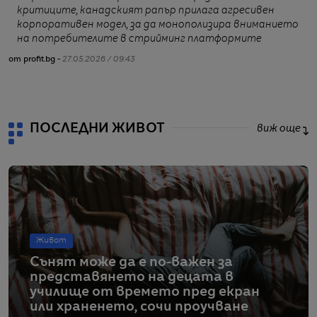
критиците, канадският рапър прилага агресивен
корпоративен модел, за да монополизира вниманието
на потребителите в стрийминг платформите
от profit.bg -
27.05.2026 / 09:43
от
ПОСЛЕДНИ ЖИВОТ
виж още
Живот
Сънят може да е по-важен за
представянето на децата в
училище от времето пред екран
или храненето, сочи проучване