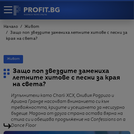
Начало
Живот
Защо поп звездите замениха летните хитове с песни за
края на света?
Живот
Защо поп звездите замениха
летните хитове с песни за края
на света?
Изпълнители като Charli XCX, Оливия Родриго и
Ариана Гранде насочват вниманието си към
тревожността, кризите и усещането за несигурно
бъдеще. Мадона от друга страна остава вярна на
стила си и обещава продължение на Confessions on a
Dance Floor