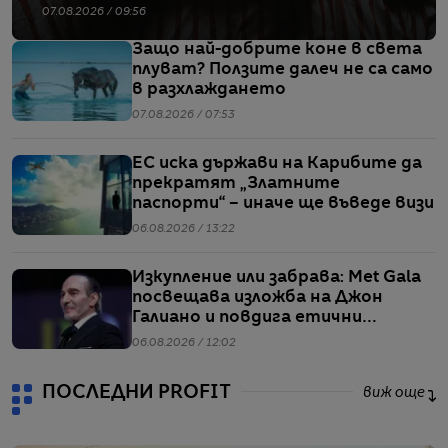
07.08.2026 / 09:56
Защо най-добрите коне в света
плуват? Ползите далеч не са само
в разхлаждането
07.08.2026 / 07:53
ЕС иска държави на Карибите да
прекратят „Златните
паспорти“ – иначе ще въведе визи
06.08.2026 / 13:22
Изкупление или забрава: Met Gala
посвещава изложба на Джон
Галиано и повдига етични
въпроси
06.08.2026 / 12:02
ПОСЛЕДНИ PROFIT
виж още