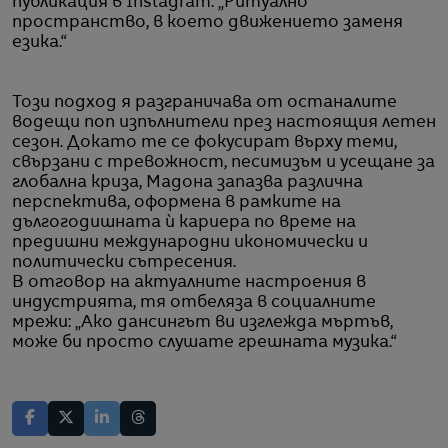
публикация в Instagram. „Ритуално
пространство, в което движението заменя
езика.“
Този подход я разграничава от останалите
водещи поп изпълнители през настоящия летен
сезон. Докато те се фокусират върху теми,
свързани с тревожност, песимизъм и усещане за
глобална криза, Мадона запазва различна
перспектива, оформена в рамките на
дългогодишната ѝ кариера по време на
предишни международни икономически и
политически сътресения.
В отговор на актуалните настроения в
индустрията, тя отбеляза в социалните
мрежи: „Ако дансингът ви изглежда мъртъв,
може би просто слушате грешната музика.“