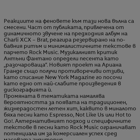
Реакциите на феновете към тази нова вълна са
смесени. Част от публиката, привлечена от
динамичното звучене на предходния албум на
Charli XCX – Brat, реагира резервирано на по-
бавния ритъм и минималистичните текстове в
парчето Rock Music. Музикалният критик
Антъни Фантано определи песента като
„разочароваща“. Новият проект на Ариана
Гранде също получи противоречиви отзиви,
като списание New York Magazine го посочи
като едно от най-слабите произведения в
дискографията ѝ.
Промяната в тематиката намалява
вероятността за появата на традиционен,
жизнерадостен летен хит, каквито в миналото
бяха песни като Espresso, Not Like Us или Hot to
Go!. Алтернативният подход и специфичните
текстове в песни като Rock Music ограничават
потенциала им за комерсиален успех сред