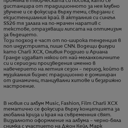
промяна в творческата си посока, като се
дистанцира от традиционното за нея клубно
звучене и се фокусира върху теми, свързани с
екзистенциалния край. В актуалния си сингъл
SS26 тя залага на по-мрачен наратив с
текстове, отразяващи липсата на оптимизъм
за бъдещето.
Този подход е част от по-широка тенденция в
поп индустрията, пише CNN. Водещи фигури
като Charli XCX, Оливия Родриго и Ариана
Гранде издават някои от най-меланхоличните
си и сериозни произведения именно в
навечерието на летния сезон – период, който в
музикалния бизнес традиционно е доминиран
от динамични, танцувални хитове и безгрижно
настроение.
В новия си албум Music, Fashion, Film Charli XCX
тематично се фокусира върху концепцията за
глобална криза и края на съвременния свят.
Визуалното оформление на албума – черно-бяла
снимка с участието на Джон Кейл, Марк