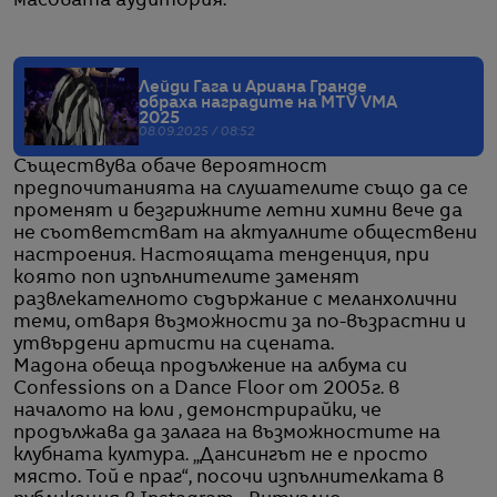
масовата аудитория.
Лейди Гага и Ариана Гранде
обраха наградите на MTV VMA
2025
08.09.2025 / 08:52
Съществува обаче вероятност
предпочитанията на слушателите също да се
променят и безгрижните летни химни вече да
не съответстват на актуалните обществени
настроения. Настоящата тенденция, при
която поп изпълнителите заменят
развлекателното съдържание с меланхолични
теми, отваря възможности за по-възрастни и
утвърдени артисти на сцената.
Мадона обеща продължение на албума си
Confessions on a Dance Floor от 2005г. в
началото на юли , демонстрирайки, че
продължава да залага на възможностите на
клубната култура. „Дансингът не е просто
място. Той е праг“, посочи изпълнителката в