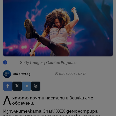
Getty Images | Оливия Родриго
от profit.bg
03.06.2026 / 07:47
Лятото почти настъпи и всички сме
обречени.
Изпълнителката Charli XCX демонстрира