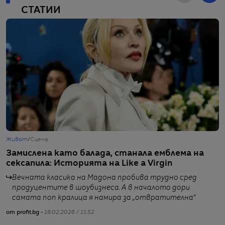
СТАТИИ
Живот
/
Сцена
Ж
Замислена като балада, станала емблема на
W
сексапила: Историята на Like a Virgin
с
Вечната класика на Мадона пробива трудно сред
продуцентите в шоубизнеса. А в началото дори
самата поп кралица я намира за „отвратителна“
от profit.bg -
18.02.2026 / 11:52
от