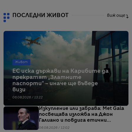
ПОСЛЕДНИ ЖИВОТ
виж още
Живот
ЕС иска държави на Карибите да
прекратят „Златните
паспорти“ – иначе ще въведе
визи
06.08.2026 / 13:22
Изкупление или забрава: Met Gala
посвещава изложба на Джон
Галиано и повдига етични
въпроси
06.08.2026 / 12:02