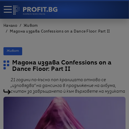
Начало
Живот
Мадона издава Confessions on a Dance Floor: Part II
Живот
Мадона издава Confessions on a
Dance Floor: Part II
21 години по-късно поп кралицата отново се
„изповядва“ на дансинга в продължение на албума,
считан за завръщането ѝ към върховете на музиката