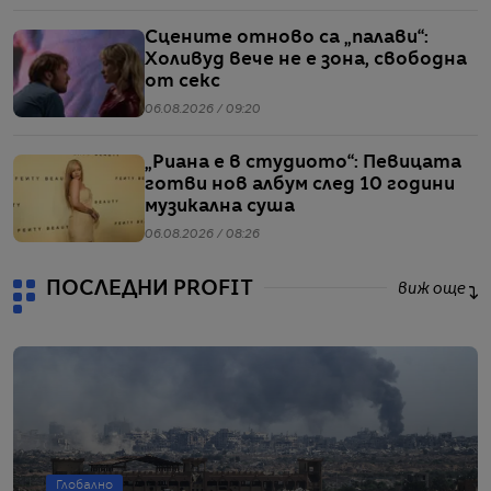
Сцените отново са „палави“:
Холивуд вече не е зона, свободна
от секс
06.08.2026 / 09:20
„Риана е в студиото“: Певицата
готви нов албум след 10 години
музикална суша
06.08.2026 / 08:26
ПОСЛЕДНИ PROFIT
виж още
Глобално