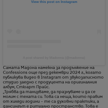
View this post on Instagram
A post shared by Madonna (@madonna)
Самата Мадона намекна за продължение на
Confessions още през декември 2024 г., когато
публикува видео в Instagram от звукозаписното
студио заедно с продуцента на оригиналния
албум, Стюарт Прайс.
„Трябва да танцуваме, да празнуваме и да се
молим с телата си. Това са неща, които правим
от хиляди години – те са духовни практики, а
дансингът е ритуално пространство. Това е