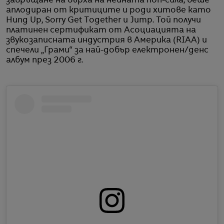
завръщане на върха на нейната поп-сила, беше
аплодиран от критиците и роди хитове като
Hung Up, Sorry Get Together и Jump. Той получи
платинен сертификат от Асоциацията на
звукозаписната индустрия в Америка (RIAA) и
спечели „Грами“ за най-добър електронен/денс
албум през 2006 г.