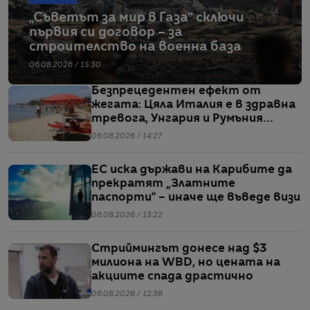
„Съветът за мир в Газа“ сключи
първия си договор – за
строителство на военна база
06.08.2026 / 15:30
Безпрецедентен ефект от
жегата: Цяла Италия е в здравна
тревога, Унгария и Румъния
пестят електричество
06.08.2026 / 14:27
ЕС иска държави на Карибите да
прекратят „Златните
паспорти“ – иначе ще въведе визи
06.08.2026 / 13:22
Стриймингът донесе над $3
милиона на WBD, но цената на
акциите спада драстично
06.08.2026 / 12:36