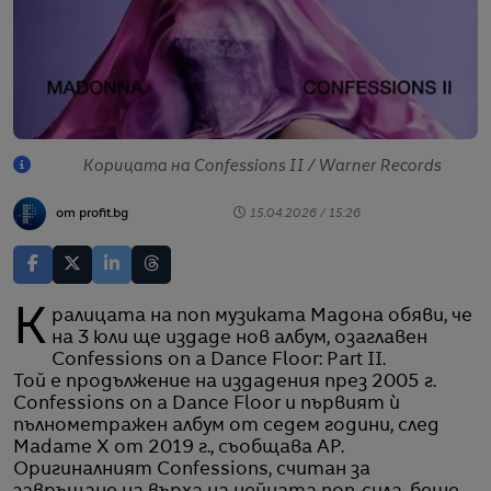
Корицата на Confessions II / Warner Records
от profit.bg
15.04.2026 / 15:26
Кралицата на поп музиката Мадона обяви, че
на 3 юли ще издаде нов албум, озаглавен
Confessions on a Dance Floor: Part II.
Той е продължение на издадения през 2005 г.
Confessions on a Dance Floor и първият ѝ
пълнометражен албум от седем години, след
Madame X от 2019 г., съобщава AP.
Оригиналният Confessions, считан за