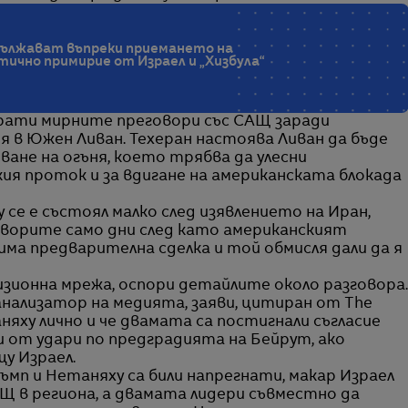
дължават въпреки приемането на
тично примирие от Израел и „Хизбула“
крати мирните преговори със САЩ заради
 в Южен Ливан. Техеран настоява Ливан да бъде
ване на огъня, което трябва да улесни
ия проток и за вдигане на американската блокада
се е състоял малко след изявлението на Иран,
оворите само дни след като американският
 има предварителна сделка и той обмисля дали да я
изионна мрежа, оспори детайлите около разговора.
анализатор на медията, заяви, цитиран от The
аняху лично и че двамата са постигнали съгласие
и от удари по предградията на Бейрут, ако
у Израел.
п и Нетаняху са били напрегнати, макар Израел
Щ в региона, а двамата лидери съвместно да