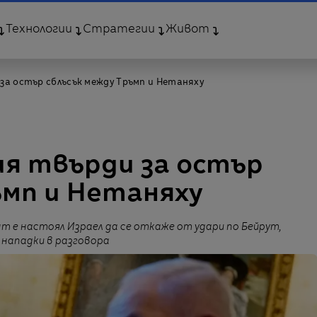
Технологии
Стратегии
Живот
за остър сблъсък между Тръмп и Нетаняху
ия твърди за остър
ъмп и Нетаняху
т е настоял Израел да се откаже от удари по Бейрут,
 нападки в разговора