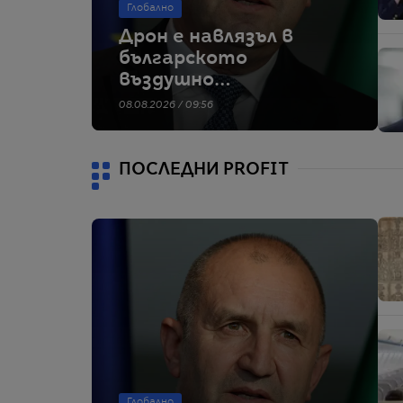
Глобално
Дрон е навлязъл в
българското
въздушно
пространство и се
08.08.2026 / 09:56
е взривил край
Кардам, съобщи
Радев
ПОСЛЕДНИ PROFIT
Глобално