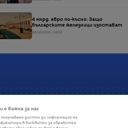
4 млрд. евро по-късно: Защо
българските железници изостават
08.08.2026 / 08:02
е важна за нас
 получаваме достъп до информация на
фикатори в бисквитки за обработка
Връзки