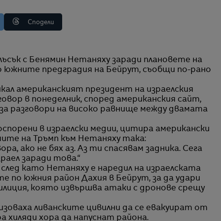
Сподели
о южните предградия на Бейрут, съобщи по-рано
звикал американският президент на израелския
овор в понеделник, според американския сайт,
за разговори на високо равнище между двамата
оспорени в израелски медии, цитира американски
ите на Тръмп към Нетаняху така:
ора, ако не бях аз. Аз ти спасявам задника. Сега
раел заради това.“
 след като Нетаняху е наредил на израелската
е по южния район Дахия в Бейрут, за да удари
милиция, която извършва атаки с дронове срещу
зоваха ливанските цивилни да се евакуират от
а хиляди хора да напуснат района.