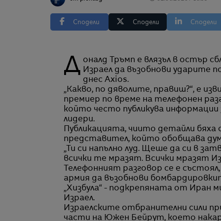
Сподели
Сподели
Сподели
Доналд Тръмп е влязъл в остър сблъсък с Бенямин Нетаняху заради плановете на
Израел да възобнови ударите п
днес Axios.
„Какво, по дяволите, правиш?“, е и
премиер по време на телефонен разг
който често публикува информации 
лидери.
Публикацията, чиито детайли бяха 
представител, който обобщава дум
„Ти си напълно луд. Щеше да си в затв
всички те мразят. Всички мразят Из
Телефонният разговор се е състоял,
армия да възобнови бомбардировкит
„Хизбула“ - подкрепяната от Иран 
Израел.
Израелските отбранителни сили при
части на Южен Бейрут, което накар