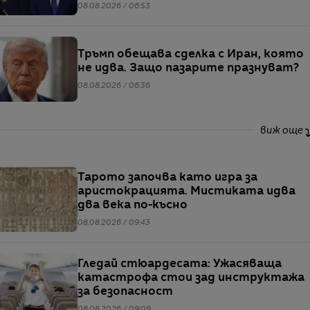
мигрантите
08.08.2026 / 06:53
Тръмп обещава сделка с Иран, която
не идва. Защо пазарите празнуват?
08.08.2026 / 06:36
виж още
Тарото започва като игра за
аристокрацията. Мистиката идва
два века по-късно
08.08.2026 / 09:43
Гледай стюардесата: Ужасяваща
катастрофа стои зад инструктажа
за безопасност
08.08.2026 / 09:09