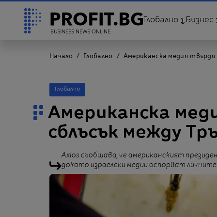
Глобално
Бизнес
Начало
Глобално
Американска медия твърди 
Глобално
Американска мед
сблъсък между Тр
Axios съобщава, че американският президен
докато израелски медии оспорват личните