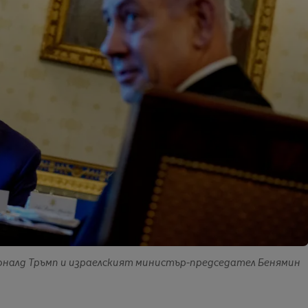
Доналд Тръмп и израелският министър-председател Бенямин