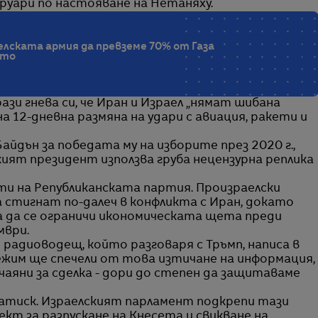
руари по настояване на Нетаняху.
елската армия да превземе 70% от Газа
ето
ази гнева си, че Иран и Израел „нямат шибана
а 12-дневна размяна на удари с авиация, ракети и
йдън за победата му на изборите през 2020 г.,
ият президент използва груба нецензурна реплика
сти на Републиканската партия. Произраелски
стигнат по-далеч в конфликта с Иран, докато
за да се ограничи икономическата щета преди
мври.
 радиоводещ, който разговаря с Тръмп, написа в
ежим ще спечели от това изтичане на информация,
чаяни за сделка - дори до степен да защитаваме
натиск. Израелският парламент подкрепи тази
кт за разпускане на Кнесета и свикване на