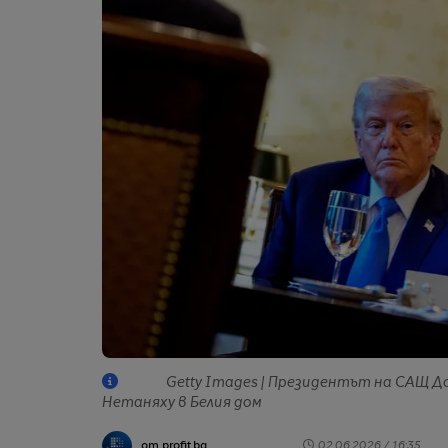
Getty Images | Президентът на САЩ 
Нетаняху в Белия дом
от profit.bg
02.06.2026 / 16:35