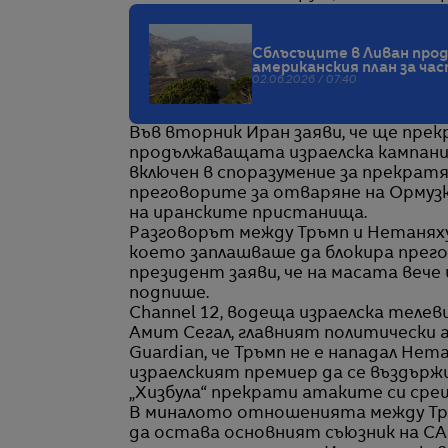
Сблъсъците в Ливан про
американския план за час
02.06.2026 / 07:40
Във вторник Иран заяви, че ще пре
продължаващата израелска кампания
включен в споразумение за прекратя
преговорите за отваряне на Ормузк
на иранските пристанища.
Разговорът между Тръмп и Нетаняху 
което заплашваше да блокира прег
президент заяви, че на масата вече
подпише.
Channel 12, водеща израелска телев
Амит Сегал, главният политически 
Guardian, че Тръмп не е нападал Нет
израелският премиер да се въздърж
„Хизбула“ прекрати атаките си срещ
В миналото отношенията между Тръм
да остава основният съюзник на СА