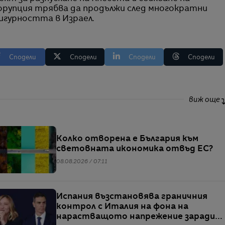
 корупция трябва да продължи след многократни
игурността в Израел.
Сподели
Сподели
Сподели
Сподели
виж още
Колко отворена е България към
световната икономика отвъд ЕС?
08.08.2026 / 07:11
Испания възстановява граничния
контрол с Италия на фона на
нарастващото напрежение заради