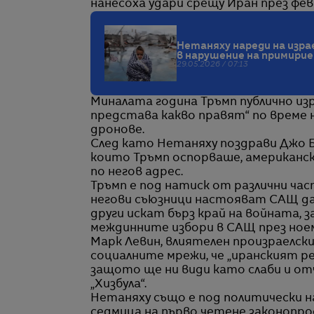
нанесоха удари срещу Иран през фев
Нетаняху нареди на изра
в нарушение на примири
29.05.2026 / 07:13
Миналата година Тръмп публично изр
представа какво правят“ по време н
дронове.
След като Нетаняху поздрави Джо Ба
които Тръмп оспорваше, американск
по негов адрес.
Тръмп е под натиск от различни ча
негови съюзници настояват САЩ да 
други искат бърз край на войната, 
междинните избори в САЩ през ное
Марк Левин, влиятелен произраелски
социалните мрежи, че „иранският р
защото ще ни види като слаби и от
„Хизбула“.
Нетаняху също е под политически 
седмица на първо четене законопрое