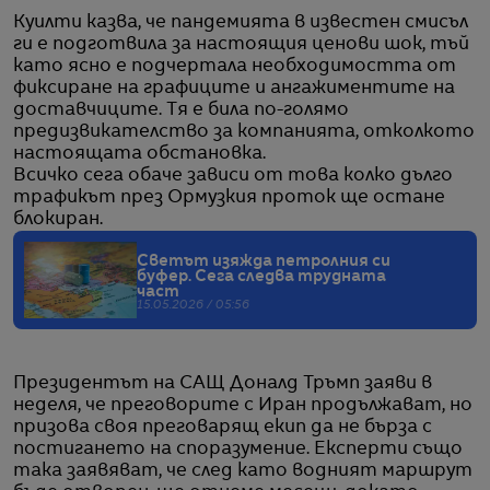
Куилти казва, че пандемията в известен смисъл
ги е подготвила за настоящия ценови шок, тъй
като ясно е подчертала необходимостта от
фиксиране на графиците и ангажиментите на
доставчиците. Тя е била по-голямо
предизвикателство за компанията, отколкото
настоящата обстановка.
Всичко сега обаче зависи от това колко дълго
трафикът през Ормузкия проток ще остане
блокиран.
Светът изяжда петролния си
буфер. Сега следва трудната
част
15.05.2026 / 05:56
Президентът на САЩ Доналд Тръмп заяви в
неделя, че преговорите с Иран продължават, но
призова своя преговарящ екип да не бърза с
постигането на споразумение. Експерти също
така заявяват, че след като водният маршрут