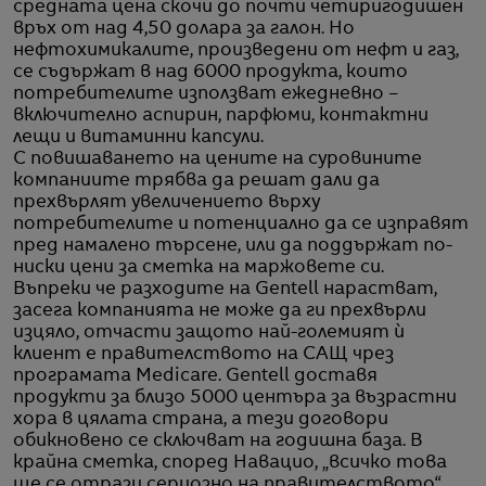
средната цена скочи до почти четиригодишен
връх от над 4,50 долара за галон. Но
нефтохимикалите, произведени от нефт и газ,
се съдържат в над 6000 продукта, които
потребителите използват ежедневно –
включително аспирин, парфюми, контактни
лещи и витаминни капсули.
С повишаването на цените на суровините
компаниите трябва да решат дали да
прехвърлят увеличението върху
потребителите и потенциално да се изправят
пред намалено търсене, или да поддържат по-
ниски цени за сметка на маржовете си.
Въпреки че разходите на Gentell нарастват,
засега компанията не може да ги прехвърли
изцяло, отчасти защото най-големият ѝ
клиент е правителството на САЩ чрез
програмата Medicare. Gentell доставя
продукти за близо 5000 центъра за възрастни
хора в цялата страна, а тези договори
обикновено се сключват на годишна база. В
крайна сметка, според Навацио, „всичко това
ще се отрази сериозно на правителството“.