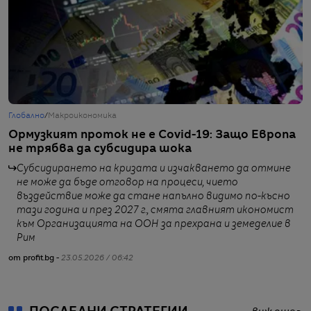
Глобално
/
Макроикономика
Г
Ормузкият проток не е Covid-19: Защо Европа
О
не трябва да субсидира шока
п
п
Субсидирането на кризата и изчакването да отмине
не може да бъде отговор на процеси, чието
въздействие може да стане напълно видимо по-късно
тази година и през 2027 г., смята главният икономист
към Организацията на ООН за прехрана и земеделие в
Рим
от
от profit.bg -
23.05.2026 / 06:42