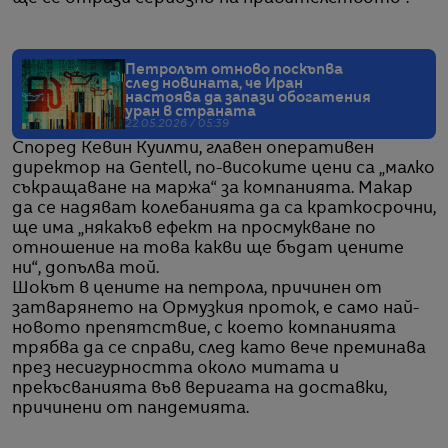
Петролът отново поскъпва
след новината, че Иран
настоява да запази обогатения
уран в страната
22.05.2026 / 05:39
Според Кевин Куилти, главен оперативен
директор на Gentell, по-високите цени са „малко
съкращаване на маржа“ за компанията. Макар
да се надяват колебанията да са краткосрочни,
ще има „някакъв ефект на просмукване по
отношение на това какви ще бъдат цените
ни“, допълва той.
Шокът в цените на петрола, причинен от
затварянето на Ормузкия проток, е само най-
новото препятствие, с което компанията
трябва да се справи, след като вече преминава
през несигурността около митата и
прекъсванията във веригата на доставки,
причинени от пандемията.