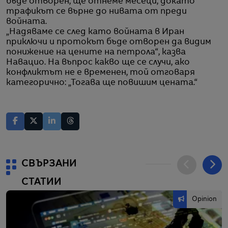
бъде отворен, ще отнеме месеци, докато
трафикът се върне до нивата от преди
войната.
„Надяваме се след като войната в Иран
приключи и протокът бъде отворен да видим
понижение на цените на петрола“, казва
Навацио. На въпрос какво ще се случи, ако
конфликтът не е временен, той отговаря
категорично: „Тогава ще повишим цената.“
СВЪРЗАНИ
СТАТИИ
Opinion