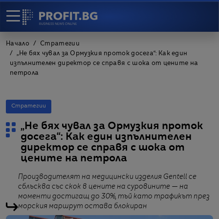
Начало
Стратегии
„Не бях чувал за Ормузкия проток досега“: Как един
изпълнителен директор се справя с шока от цените на
петрола
Стратегии
„Не бях чувал за Ормузкия проток
досега“: Как един изпълнителен
директор се справя с шока от
цените на петрола
Производителят на медицински изделия Gentell се
сблъсква със скок в цените на суровините — на
моменти достигащ до 30%, тъй като трафикът през
морския маршрут остава блокиран