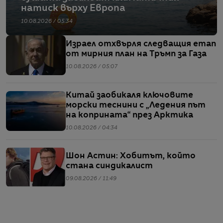
натиск върху Европа
10.08.2026 / 05:34
Израел отхвърля следващия етап
от мирния план на Тръмп за Газа
10.08.2026 / 05:07
Китай заобикаля ключовите
морски теснини с „Ледения път
на коприната“ през Арктика
10.08.2026 / 04:34
Шон Астин: Хобитът, който
стана синдикалист
09.08.2026 / 11:49