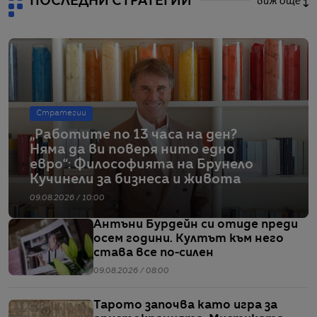
ПОСЛЕДНИ СТРАТЕГИИ
виж още
Стратегии
„Работите по 13 часа на ден?
Няма да ви поверя нито едно
евро“: Философията на Брунело
Кучинели за бизнеса и живота
09.08.2026 / 10:00
Антъни Бурдейн си отиде преди
осем години. Култът към него
става все по-силен
09.08.2026 / 08:00
Тарото започва като игра за