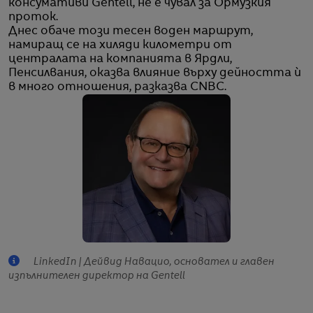
консумативи Gentell, не е чувал за Ормузкия
проток.
Днес обаче този тесен воден маршрут,
намиращ се на хиляди километри от
централата на компанията в Ярдли,
Пенсилвания, оказва влияние върху дейността ѝ
в много отношения, разказва CNBC.
LinkedIn | Дейвид Навацио, основател и главен
изпълнителен директор на Gentell