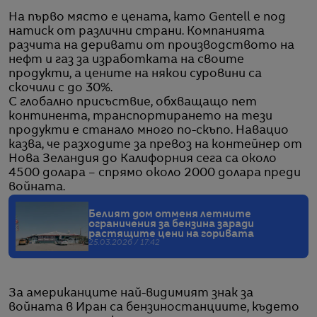
На първо място е цената, като Gentell е под
натиск от различни страни. Компанията
разчита на деривати от производството на
нефт и газ за изработката на своите
продукти, а цените на някои суровини са
скочили с до 30%.
С глобално присъствие, обхващащо пет
континента, транспортирането на тези
продукти е станало много по-скъпо. Навацио
казва, че разходите за превоз на контейнер от
Нова Зеландия до Калифорния сега са около
4500 долара – спрямо около 2000 долара преди
войната.
Белият дом отменя летните
ограничения за бензина заради
растящите цени на горивата
25.03.2026 / 17:42
За американците най-видимият знак за
войната в Иран са бензиностанциите, където