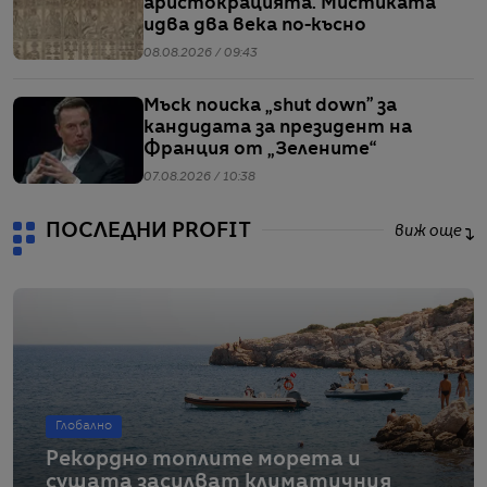
аристокрацията. Мистиката
идва два века по-късно
08.08.2026 / 09:43
Мъск поиска „shut down” за
кандидата за президент на
Франция от „Зелените“
07.08.2026 / 10:38
ПОСЛЕДНИ PROFIT
виж още
Глобално
Рекордно топлите морета и
сушата засилват климатичния