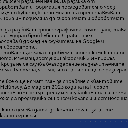
съвсем различен начин. За разлика от
бработват информация последователно чрез
олзват кубити, които могат да представляват
о. Това им позволява да съхраняват и обработват
е да разбиват криптографията, която защитава
редуциран брой кубити в сравнение с
осочва в доклад на служители на Google и
университети.
антовата заплаха с проблема, който компютрите
ието. Мълиган, гостуващ академик в Импириъл
 криза не се случва благодарение на значителните
ема. Тя смята, че същият сценарий ще се разиграе
е все още нямат план за справяне с квантовите
 McKinsey. Доклад от 2023 година на Hudson
с квантов компютър срещу междубанковата система
може да предизвика финансов колапс и шестмесечна
 като целева дата, до която организациите
 криптография.