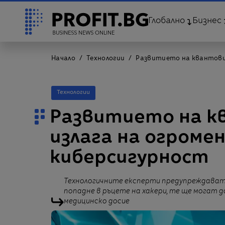
Глобално
Бизнес
Начало
Технологии
Развитието на квантови
Технологии
Развитието на 
излага на огроме
киберсигурност
Технологичните експерти предупреждават,
попадне в ръцете на хакери, те ще могат 
медицинско досие