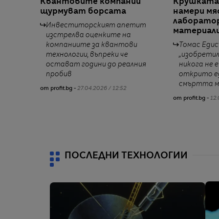
Квантовите компании
Крушката 
щурмуват борсата
намери мя
лаборатор
Инвеститорският апетит
материал
изстрелва оценките на
компаниите за квантови
Томас Едис
технологии, въпреки че
„изобретил
остават години до реалния
никога не е
пробив
открито ед
смъртта м
от profit.bg -
27.04.2026 / 12:52
от profit.bg -
12.
ПОСЛЕДНИ ТЕХНОЛОГИИ