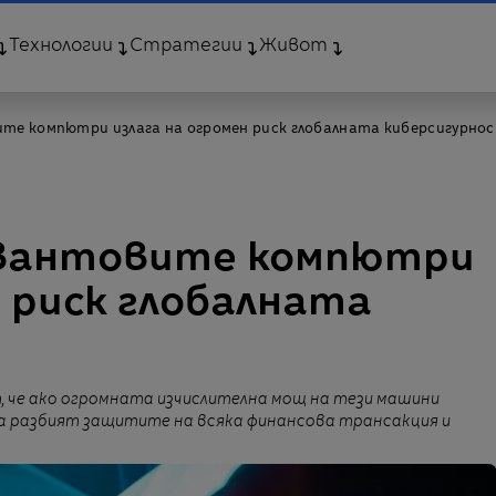
Технологии
Стратегии
Живот
те компютри излага на огромен риск глобалната киберсигурно
квантовите компютри
н риск глобалната
 че ако огромната изчислителна мощ на тези машини
да разбият защитите на всяка финансова трансакция и