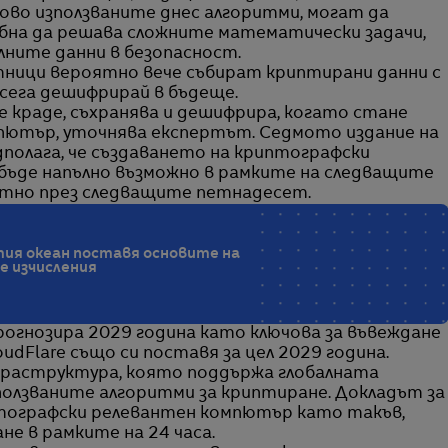
во използваните днес алгоритми, могат да
бна да решава сложните математически задачи,
ните данни в безопасност.
стници вероятно вече събират криптирани данни с
сега дешифрирай в бъдеще.
 краде, съхранява и дешифрира, когато стане
пютър, уточнява експертът. Седмото издание на
дполага, че създаването на криптографски
ъде напълно възможно в рамките на следващите
ятно през следващите петнадесет.
тия океан поставя основите на
 изчисления
прогнозира 2029 година като ключова за въвеждане
dFlare също си поставя за цел 2029 година.
раструктура, която поддържа глобалната
зползваните алгоритми за криптиране. Докладът за
тографски релевантен компютър като такъв,
е в рамките на 24 часа.