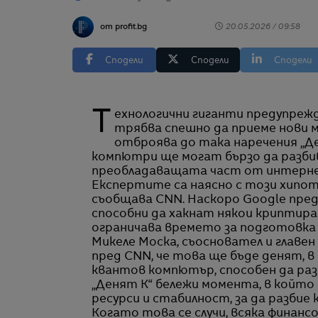
от profit.bg
20.05.2026 / 09:58
Сподели
Сподели
Сподели
Технологични гиганти предупреждават, че времето за реакция изтича и светът
трябва спешно да приеме нови 
отброява до така наречения „Д
компютри ще могат бързо да разб
преобладаващата част от интерне
Експертите са наясно с този хипо
съобщава CNN. Наскоро Google пред
способни да хакнат някои криптира
ограничава времето за подготовка 
Микеле Моска, съосновател и главен
пред CNN, че това ще бъде денят, 
квантов компютър, способен да ра
„Денят К“ бележи момента, в койт
ресурси и стабилност, за да разбие
Когато това се случи, всяка финанс