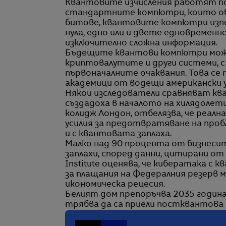
Квантовите изчисления работят по 
стандартните компютри, които о
битове, квантовите компютри изп
нула, едно или и двете едновременн
изключително сложна информация.
Бъдещите квантови компютри мож
криптовалутите и други системи, с 
първоначалните очаквания. Това се п
академици от водещи американски 
Някои изследователи сравняват кв
създадоха в началото на хилядолет
колидж Лондон, отбелязва, че реална
усилия за предотвратяване на пробл
и с квантовата заплаха.
Малко над 90 процента от бизнесит
заплахи, според данни, цитирани от
Institute оценява, че кибератака 
за плащания на Федералния резерв 
икономическа рецесия.
Белият дом препоръчва 2035 година
трябва да са приели постквантова