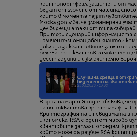
криптопортфейл, защитени от масо
бъдат отключени от машина, спосо
които в момента пазят чувствител
Моска допълва, че злонамерени уча
цел бъдещи атаки от типа събирай 
При този сценарий информацията се
наличен пълномащабен квантов ком
доклада за квантовите заплахи пре
релевантен квантов компютър ще б
десет години и изключително веро
Случайна среща в откри
бъдещето на квантовите
21.03.2026 / 13:30
В края на март Google обявява, че 
на постквантова криптография. Clou
Криптографията е невидимата инф
икономика. RSA е един от масово и
квантовите заплахи определя крип
който може да разбие RSA криптиран