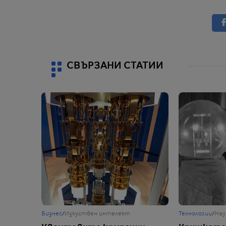
СВЪРЗАНИ СТАТИИ
Бизнес
/
Изкуствен интелект
Технологии
/
Нау