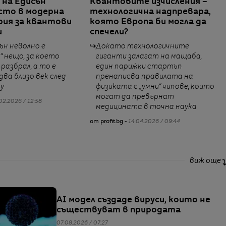
на Едисън
Квантовите изчисления –
сто в модерна
технологична надпревара,
ия за квантови
която Европа би могла да
и
спечели?
ън неволно е
Докато технологичните
“ нещо, за което
гиганти залагат на мащаба,
 разбрал, а то е
един парижки стартъп
ва близо век след
пренаписва правилата на
у
физиката с „умни“ чипове, които
могат да превърнат
02.2026 / 12:58
медицината в точна наука
от profit.bg -
14.04.2026 / 09:44
виж още
AI модел създаде вируси, които не
съществуват в природата
07.08.2026 / 07:27