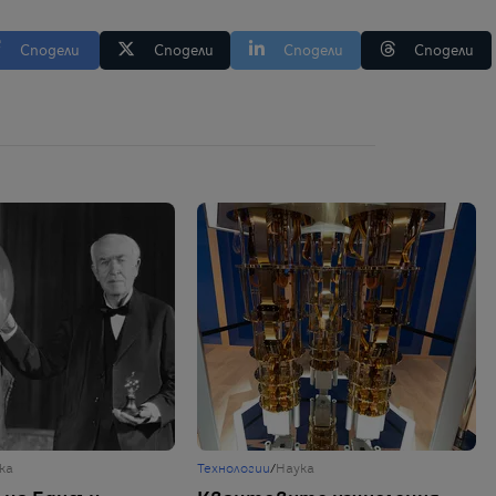
Сподели
Сподели
Сподели
Сподели
ка
Технологии
/
Наука