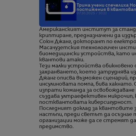
Трима учени спечелиха Но
постижения в квантова
07.10.2025 / 10:11
Американският институт за станда
криптиране, предназначени да изд
Союн Джанг, докторант по електро
Масачузетския технологичен инсти
биомедицински устройства, като ин
квантови атаки.
Тези малки устройства обикновено 
захранването, което затруднява из
Джанг описва възможен сценарий, п
инсулиновата помпа, бива хакнато. 
изпрати команда за освобождаване н
създава ултраефективен микрочип, 
постквантовата киберсигурност.
Последният доклад за квантовите з
настъпи, преди светът да осъзнае 
организации може да се стремят да
предимство.