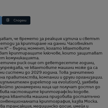
Сподели
методи за криптиране на данни. Часовникът
ен К“ – бъдещ момент, когато квантовите
иват криптиращите ключове, които защитават
т комуникацията.
тетичен риск още от деветдесетте години,
упреждава, че квантовите машини може да са
ни системи до 2029 година. Това значително
на правителства, компании и други организации.
 изпълнителен директор на evolutionQ, заявява
в който злонамерени лица ще получат достъп до
збива настоящите криптографски кодове.
о една квантова машина придобива достатъчно
 конвенционалната криптография, казва Моска.
ова трансакция, медицинско досие, имейл и