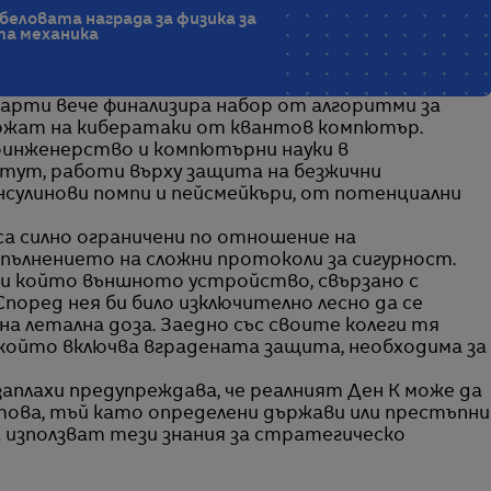
беловата награда за физика за
та механика
рти вече финализира набор от алгоритми за
ържат на кибератаки от квантов компютър.
инженерство и компютърни науки в
тут, работи върху защита на безжични
сулинови помпи и пейсмейкъри, от потенциални
са силно ограничени по отношение на
пълнението на сложни протоколи за сигурност.
ри който външното устройство, свързано с
Според нея би било изключително лесно да се
а летална доза. Заедно със своите колеги тя
който включва вградената защита, необходима за
аплахи предупреждава, че реалният Ден К може да
това, тъй като определени държави или престъпни
 използват тези знания за стратегическо