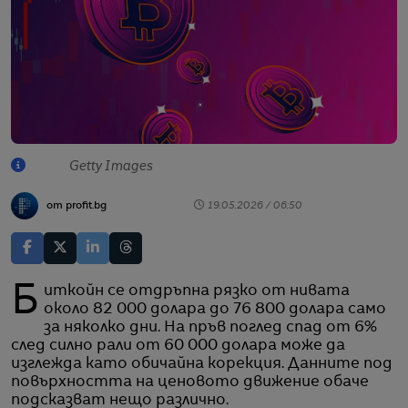
Getty Images
от profit.bg
19.05.2026 / 06:50
Биткойн се отдръпна рязко от нивата
около 82 000 долара до 76 800 долара само
за няколко дни. На пръв поглед спад от 6%
след силно рали от 60 000 долара може да
изглежда като обичайна корекция. Данните под
повърхността на ценовото движение обаче
подсказват нещо различно.