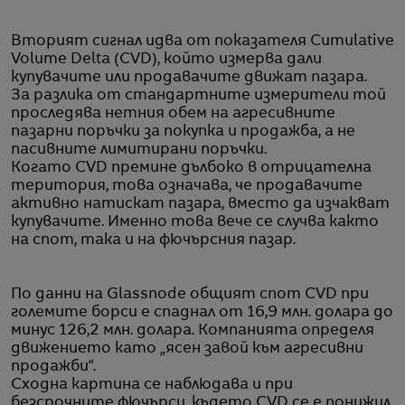
Вторият сигнал идва от показателя Cumulative
Volume Delta (CVD), който измерва дали
купувачите или продавачите движат пазара.
За разлика от стандартните измерители той
проследява нетния обем на агресивните
пазарни поръчки за покупка и продажба, а не
пасивните лимитирани поръчки.
Когато CVD премине дълбоко в отрицателна
територия, това означава, че продавачите
активно натискат пазара, вместо да изчакват
купувачите. Именно това вече се случва както
на спот, така и на фючърсния пазар.
По данни на Glassnode общият спот CVD при
големите борси е спаднал от 16,9 млн. долара до
минус 126,2 млн. долара. Компанията определя
движението като „ясен завой към агресивни
продажби“.
Сходна картина се наблюдава и при
безсрочните фючърси, където CVD се е понижил