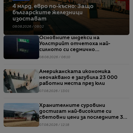
4 млрд. евро по-късно: Защо
българските железници
изостават
08.08.2026 / 08:02
Основните индекси на
Уолстрийт отчетоха най-
силното си седмично
представяне от април насам
08.08.2026 / 06:10
Американската икономика
неочаквано е загубила 23 000
работни места през юли
07.08.2026 / 13:01
Хранителните суровини
достигат най-високите си
световни цени за последните 3
години
07.08.2026 / 12:18