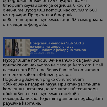
еднодневен отлив от 29 януари насам и
вторият случай само за седмица, в който
дневните изходящи потоци надхвърлят 600
млн. долара. Предходния вторник
инвеститорите изтеглиха още 635 млн. долара
от същите фондове.
Представянето на S&P 500 и
пазарната широчина се
разминават с рекордно темпо
19.05.2026 / 05:03
Изходящите потоци вече напълно са заличили
притока от началото на месеца, като от 1 май
насам спот ETF-ите върху биткойн отчитат
нетен отлив от 396 млн. долара.
Подобни движения рядко съпътстват
обикновена пазарна пауза. При стандартните
корекции институционалните инвеститори
обикновено не се изтеглят толкова
последователно. Този път данните подсказват
различна картина.