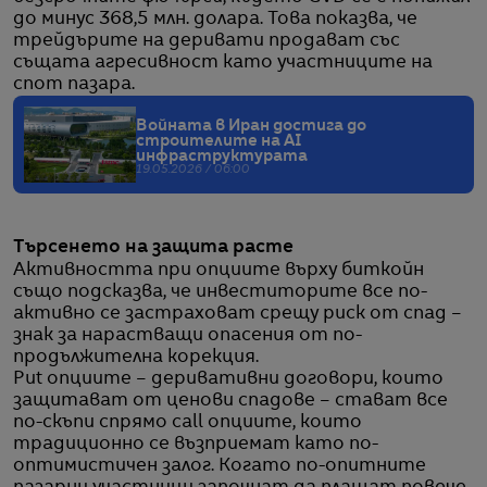
до минус 368,5 млн. долара. Това показва, че
трейдърите на деривати продават със
същата агресивност като участниците на
спот пазара.
Войната в Иран достига до
строителите на AI
инфраструктурата
19.05.2026 / 06:00
Търсенето на защита расте
Активността при опциите върху биткойн
също подсказва, че инвеститорите все по-
активно се застраховат срещу риск от спад –
знак за нарастващи опасения от по-
продължителна корекция.
Put опциите – деривативни договори, които
защитават от ценови спадове – стават все
по-скъпи спрямо call опциите, които
традиционно се възприемат като по-
оптимистичен залог. Когато по-опитните