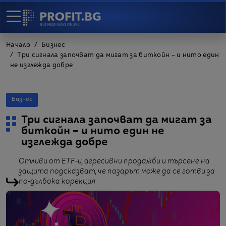
Начало
Бизнес
Три сигнала започват да мигат за биткойн – и нито един
не изглежда добре
Бизнес
Три сигнала започват да мигат за
биткойн – и нито един не
изглежда добре
Отливи от ETF-и, агресивни продажби и търсене на
защита подсказват, че пазарът може да се готви за
по-дълбока корекция