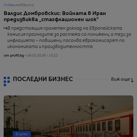
Глобално
/
Европа
Б
Валдис Домбровскис: Войната в Иран
Р
предизвиква „стагфлационен шок“
ф
у
В предстоящия пролетен доклад на Европейската
комисия прогнозите за растежа са понижени, а тези за
инфлацията – повишени, посочва еврокомисарят по
икономиката и производителността
от
от profit.bg -
18.05.2026 / 15:22
ПОСЛЕДНИ БИЗНЕС
виж още
Бизнес