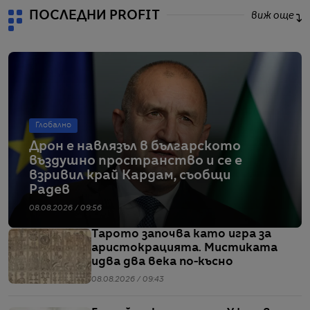
ПОСЛЕДНИ PROFIT
виж още
Глобално
Дрон е навлязъл в българското
въздушно пространство и се е
взривил край Кардам, съобщи
Радев
08.08.2026 / 09:56
Тарото започва като игра за
аристокрацията. Мистиката
идва два века по-късно
08.08.2026 / 09:43