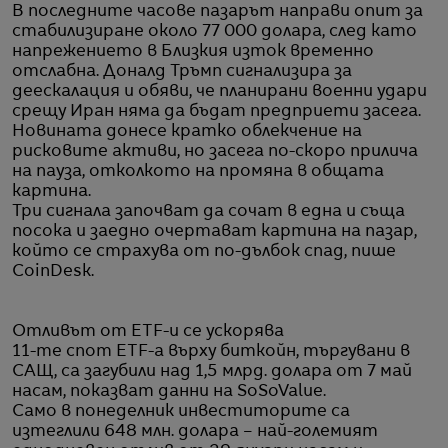
В последните часове пазарът направи опит за
стабилизиране около 77 000 долара, след като
напрежението в Близкия изток временно
отслабна. Доналд Тръмп сигнализира за
деескалация и обяви, че планирани военни удари
срещу Иран няма да бъдат предприети засега.
Новината донесе кратко облекчение на
рисковите активи, но засега по-скоро прилича
на пауза, отколкото на промяна в общата
картина.
Три сигнала започват да сочат в една и съща
посока и заедно очертават картина на пазар,
който се страхува от по-дълбок спад, пише
CoinDesk.
Отливът от ETF-и се ускорява
11-те спот ETF-а върху биткойн, търгувани в
САЩ, са загубили над 1,5 млрд. долара от 7 май
насам, показват данни на SoSoValue.
Само в понеделник инвеститорите са
изтеглили 648 млн. долара – най-големият