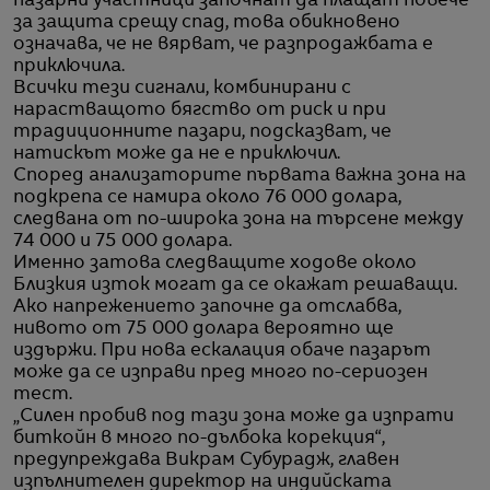
пазарни участници започнат да плащат повече
за защита срещу спад, това обикновено
означава, че не вярват, че разпродажбата е
приключила.
Всички тези сигнали, комбинирани с
нарастващото бягство от риск и при
традиционните пазари, подсказват, че
натискът може да не е приключил.
Според анализаторите първата важна зона на
подкрепа се намира около 76 000 долара,
следвана от по-широка зона на търсене между
74 000 и 75 000 долара.
Именно затова следващите ходове около
Близкия изток могат да се окажат решаващи.
Ако напрежението започне да отслабва,
нивото от 75 000 долара вероятно ще
издържи. При нова ескалация обаче пазарът
може да се изправи пред много по-сериозен
тест.
„Силен пробив под тази зона може да изпрати
биткойн в много по-дълбока корекция“,
предупреждава Викрам Субурадж, главен
изпълнителен директор на индийската