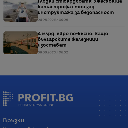
Гледай стюардесата: Ужасяваща
катастрофа стои зад
инструктажа за безопасност
08.08.2026 / 09:09
4 млрд. евро по-късно: Защо
българските железници
изостават
08.08.2026 / 08:02
Връзки