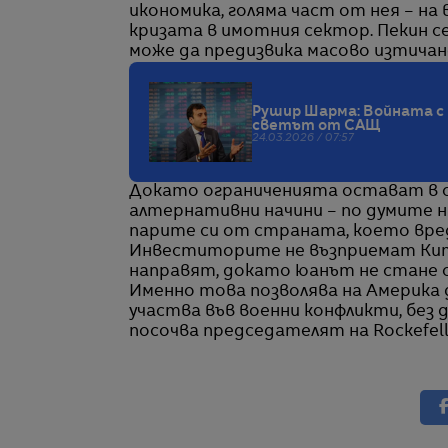
икономика, голяма част от нея – на
кризата в имотния сектор. Пекин с
може да предизвика масово изтичан
Рушир Шарма: Войната с 
светът от САЩ
24.03.2026 / 07:57
Докато ограниченията остават в с
алтернативни начини – по думите н
парите си от страната, което вре
Инвеститорите не възприемат Кита
направят, докато юанът не стане 
Именно това позволява на Америка д
участва във военни конфликти, без 
посочва председателят на Rockefeller