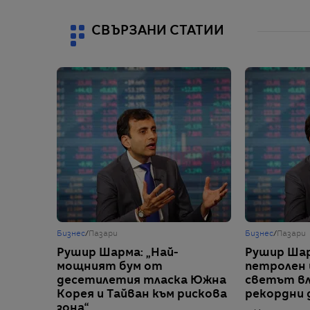
СВЪРЗАНИ СТАТИИ
Бизнес
/
Пазари
Бизнес
/
Пазари
Рушир Шарма: „Най-
Рушир Шар
мощният бум от
петролен 
десетилетия тласка Южна
светът вли
Корея и Тайван към рискова
рекордни 
зона“