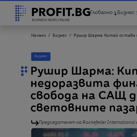
Глобално
Бизнес
Начало
Бизнес
Рушир Шарма: Китай остава 
Бизнес
Рушир Шарма: Ки
недоразвита фина
свобода на САЩ 
световните паза
Председателят на Rockefeller Internation