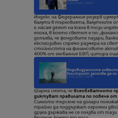
Пекин
15.05.2026 / 08:01
Индекс на Федералния резерв измер
валути в търговията, валутните оп
г. насам делът на юана в този индекс
епоха, в която светът е по-„финанс
допълва, че фондовите пазари, бан
експлозивно спрямо размера на све
стойността на финансовите активи
400% от глобалния БВП, цитира ощ
Индивидуалните инвести
Уолстрийт започва да ги
04.05.2026 / 06:41
Шарма смята, че
всеобхватното пр
диктуват правилата по повече от 
Силното търсене на долари понижав
трайно да поддържат огромни двой
друга държава не се ползва от тази