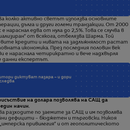
ва колко активно светът използва основните
ерации, дълга и други големи транзакции. От 2000
 е нараснал едва от нула до 2,5%. Това се случва в
иализиран“ от всякога, отбелязва Шарма. Той
ковите кредити и нивата на задлъжнялост растат
товната икономика. През последния половин век
 е нараснала четирикратно и вече надхвърля
е данни експертът.
тори диктуват пазара – и дори
 следва
исъствие на долара позволява на САЩ да
един начин
.
а разходите по заемите за САЩ и им позволява
ни дефицити – бюджетен и търговски. Никоя
 „имперска привилегия“ и от геополитическото