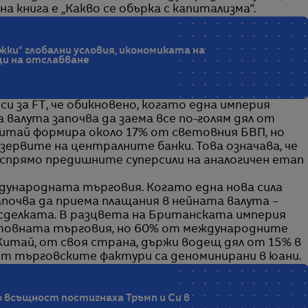
 книга е „Какво се обърка с капитализма“.
жки“ глобални условия, икономиката на
ци на отслабване
 за FT, че обикновено, когато една империя
валута започва да заема все по-голям дял от
итай формира около 17% от световния БВП, но
ервите на централните банки. Това означава, че
спрямо предишните суперсили на аналогичен етап
дународната търговия. Когато една нова сила
апочва да приема плащания в нейната валута –
 сделката. В разцвета на Британската империя
товната търговия, но 60% от международните
 Китай, от своя страна, държи водещ дял от 15% в
от търговските фактури са деноминирани в юани.
о всъщност постигнаха Тръмп и Си в