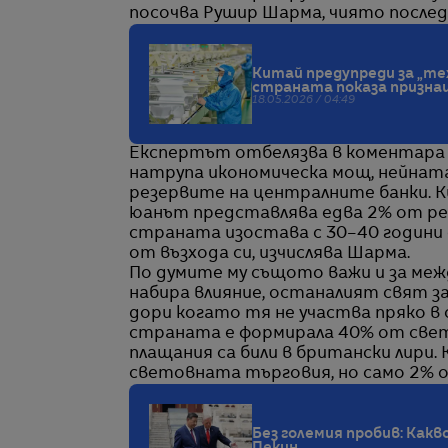
посочва Рушир Шарма, чиято последна
Китай предупреди за „те
страната показа призна
18.05.2026 / 04:49
Експертът отбелязва в коментара си
натрупа икономическа мощ, нейната 
резервите на централните банки. К
юанът представлява едва 2% от рез
страната изостава с 30–40 години 
от възхода си, изчислява Шарма.
По думите му същото важи и за меж
набира влияние, останалият свят з
дори когато тя не участва пряко в
страната е формирала 40% от све
плащания са били в британски лири.
световната търговия, но само 2% 
Без големия пробив: Какв