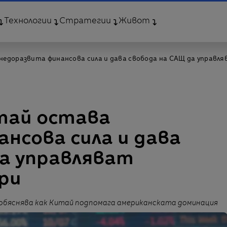
Технологии
Стратегии
Живот
недоразвита финансова сила и дава свобода на САЩ да управл
тай остава
нсова сила и дава
да управляват
ри
al обяснява как Китай подпомага американската доминация