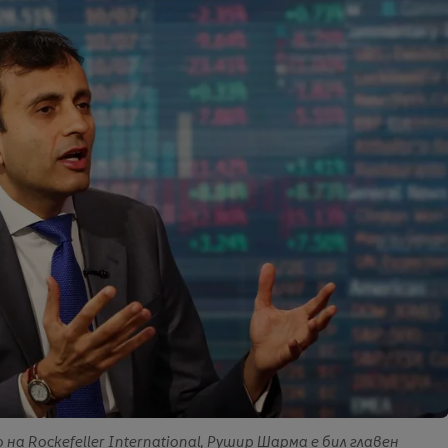
 на Rockefeller International, Рушир Шарма е бил главен