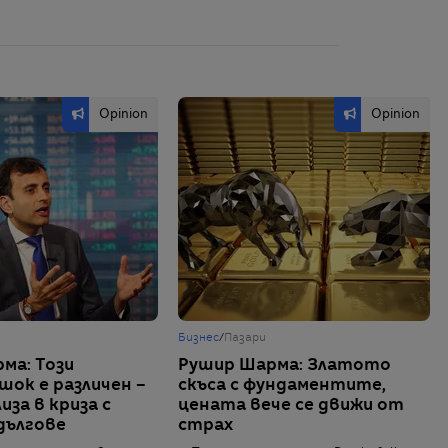
Opinion
Opinion
Бизнес
/
Пазари
ма: Този
Рушир Шарма: Златото
шок е различен –
скъса с фундаментите,
за в криза с
цената вече се движи от
дългове
страх