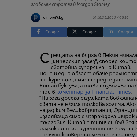
глобален стратег в Morgan Stanley
от profit.bg
18.05.2026 / 08:18
Сподели
Сподели
Сподели
Срещата на върха в Пекин миналата седмица отново разпали разговорите за
„имперския залез“, според кои
световна суперсила на Китай.
Поне в една област обаче реалност
конкуренция, смята председателят н
Китай буксува, а това позволява н
той в
коментар за Financial Times
.
“Никога досега разликата във фина
света не е била толкова голяма. А
назад към Великобритания, Франция, 
изгряваща сила е изграждала широк
търговия. Китай е типичен във всяк
разлика от конкурентните валути 
напълно конвертируем и почти не ус