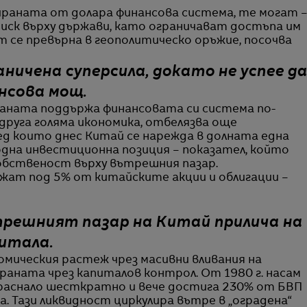
раната от долара финансова система, те могат 
тиск върху държави, като ограничават достъпа им
т се превърна в геополитическо оръжие, посочва
ничена суперсила, докато не успее д
нсова мощ.
аната поддържа финансовата си система по-
друга голяма икономика, отбелязва още
ед които днес Китай се нарежда в долната една
дна инвестиционна позиция – показател, който
обственост върху вътрешния пазар.
ат под 5% от китайските акции и облигации –
трешният пазар на Китай прилича на
итала.
омическия растеж чрез масивни вливания на
раната чрез капиталов контрол. От 1980 г. насам
араснало шесткратно и вече достига 230% от БВП
а. Тази ликвидност циркулира вътре в „оградена“