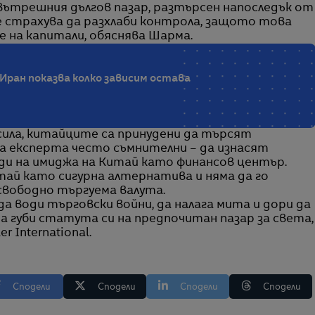
 вътрешния дългов пазар, разтърсен напоследък от
е страхува да разхлаби контрола, защото това
е на капитали, обяснява Шарма.
Иран показва колко зависим остава
ила, китайците са принудени да търсят
а експерта често съмнителни – да изнасят
ди на имиджа на Китай като финансов център.
й като сигурна алтернатива и няма да го
свободно търгуема валута.
а води търговски войни, да налага мита и дори да
да губи статута си на предпочитан пазар за света,
 International.
Сподели
Сподели
Сподели
Сподели