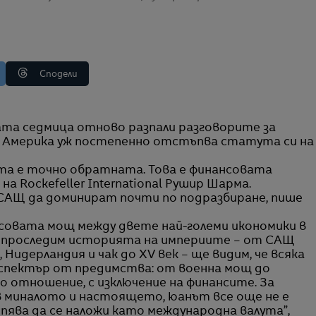
Сподели
то Америка уж постепенно отстъпва статута си на
та е точно обратната. Това е финансовата
а Rockefeller International Рушир Шарма.
а САЩ да доминират почти по подразбиране, пише
нсовата мощ между двете най-големи икономики в
ко проследим историята на империите – от САЩ
Нидерландия и чак до XV век – ще видим, че всяка
 спектър от предимства: от военна мощ до
о отношение, с изключение на финансите. За
в миналото и настоящето, юанът все още не е
пява да се наложи като международна валута”,