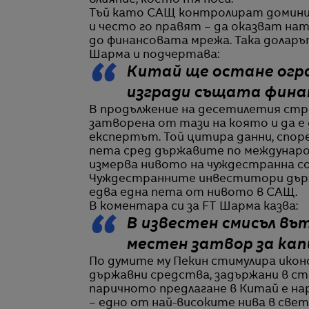
влияние, което тя носи.
Тъй като САЩ контролират домини
и често го правят – да оказват на
до финансовата мрежа. Така доларъ
Шарма и подчертава:
Китай ще остане огра
изгради същата фина
В продължение на десетилетия стр
затворена от тази на която и да е 
експертът. Той цитира данни, спор
пета сред държавите по междунаро
измерва нивото на чуждестранна с
Чуждестранните инвеститори държ
едва една пета от нивото в САЩ.
В коментара си за FT Шарма казва:
В известен смисъл въ
местен затвор за кап
По думите му Пекин стимулира икон
държавни средства, задържани в ст
паричното предлагане в Китай е н
– едно от най-високите нива в свет